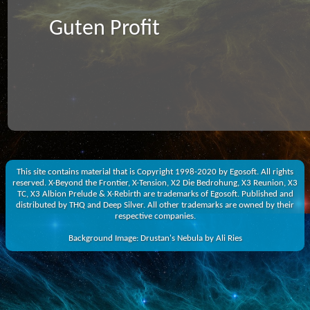
Guten Profit
This site contains material that is Copyright 1998-2020 by Egosoft. All rights
reserved. X-Beyond the Frontier, X-Tension, X2 Die Bedrohung, X3 Reunion, X3
TC, X3 Albion Prelude & X-Rebirth are trademarks of Egosoft. Published and
distributed by THQ and Deep Silver. All other trademarks are owned by their
respective companies.
Background Image: Drustan's Nebula by Ali Ries