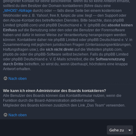
geeigneter Kontakt für deine Beschwerde. Wenn du so keine Antwort erhältst,
solltest du den Besitzer der Domain kontaktieren (führe dazu eine
„WHOIS“-Abfrage
durch) oder — falls diese Seite bei einem kostenlosen
Webhoster wie z. B. Yahoo!, free.fr, funpic.de usw. liegt — den Support oder
den Abuse-Kontakt des betreffenden Dienstes. Bitte beachte, dass phpBB
Limited (phpBB.com) und phpBB Deutschland e. V. (phpBB.de)
absolut keinen
Einfluss
auf die Benutzung oder den oder die Benutzer der Forensoftware
haben und dafür in keiner Weise zur Verantwortung herangezogen werden
können. Kontaktiere daher nie phpBB Limited oder phpBB Deutschland e. V. in
Zusammenhang mit jeglichen juristischen Fragen (Unterlassungserklärungen,
Haftungsfragen usw.), die
sich nicht direkt
auf die Websiten phpbb.com,
phpbb.de oder die phpBB-Software selbst beziehen. Falls du phpBB Limited
oder phpBB Deutschland e. V. E-Mails schreibst, die die
Softwarenutzung
durch Dritte
betreffen, so wirst du, wenn überhaupt, höchstens eine knappe
Antwort erhalten.
Nach oben
Wie kann ich einen Administrator des Boards kontaktieren?
Alle Benutzer des Boards können das Kontaktformular nutzen, wenn die
Funktion durch die Board-Administration aktiviert wurde.
Mitglieder des Boards können zusätzlich den Link „Das Team“ verwenden.
Nach oben
Gehe zu