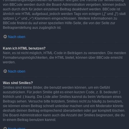
Formatierungsmöglichkeiten für deinen Text gibt. Die Rechte zur Verwendung
von BBCode werden durch die Board-Administration vergeben, können jedoch
auch durch dich für jeden einzelnen Beitrag deaktiviert werden. BBCode ist
ähnlich wie HTML aufgebaut, jedoch werden Tags von eckigen („[“ und „]“) statt
spitzen („<“ und „>“) Klammern eingeschlossen. Weitere Informationen zu
BBCode findest du auf einer speziellen Hilfe-Seite, die von der Seite zur
Beitragserstellung aus zugänglich ist.
Nach oben
Kann ich HTML benutzen?
Nein, es ist nicht möglich, HTML-Code in Beiträgen zu verwenden. Die meisten
Formatierungsmöglichkeiten, die HTML bietet, können über BBCode erreicht
werden.
Nach oben
Was sind Smilies?
Smilies sind kleine Bilder, die benutzt werden können, um ein Gefühl
auszudrücken. Für jeden Smilie gibt es einen kurzen Code, z. B. bedeutet :)
fröhlich und :( traurig. Die Liste aller Smilies kannst du beim Verfassen eines
Beitrags sehen. Versuche bitte trotzdem, Smilies nicht zu häufig zu benutzen,
sie können einen Beitrag schnell unlesbar machen und ein Moderator könnte
deshalb deinen Beitrag entsprechend überarbeiten oder gar komplett löschen.
Die Board-Administration kann auch die Anzahl der Smilies begrenzen, die du
in einem Beitrag benutzen kannst.