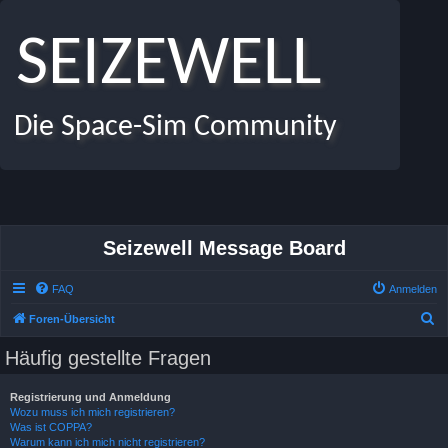
SEIZEWELL
Die Space-Sim Community
Seizewell Message Board
FAQ
Anmelden
S
Foren-Übersicht
u
Häufig gestellte Fragen
c
h
Registrierung und Anmeldung
Wozu muss ich mich registrieren?
e
Was ist COPPA?
Warum kann ich mich nicht registrieren?