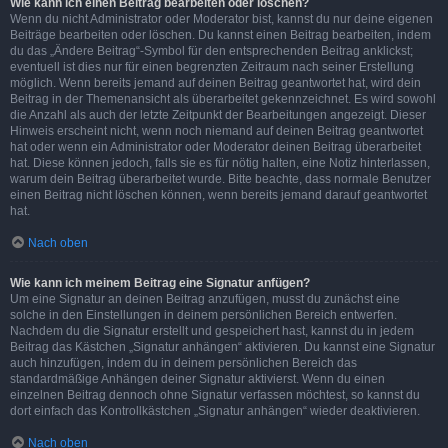
Wie kann ich einen Beitrag bearbeiten oder löschen?
Wenn du nicht Administrator oder Moderator bist, kannst du nur deine eigenen
Beiträge bearbeiten oder löschen. Du kannst einen Beitrag bearbeiten, indem
du das „Ändere Beitrag“-Symbol für den entsprechenden Beitrag anklickst;
eventuell ist dies nur für einen begrenzten Zeitraum nach seiner Erstellung
möglich. Wenn bereits jemand auf deinen Beitrag geantwortet hat, wird dein
Beitrag in der Themenansicht als überarbeitet gekennzeichnet. Es wird sowohl
die Anzahl als auch der letzte Zeitpunkt der Bearbeitungen angezeigt. Dieser
Hinweis erscheint nicht, wenn noch niemand auf deinen Beitrag geantwortet
hat oder wenn ein Administrator oder Moderator deinen Beitrag überarbeitet
hat. Diese können jedoch, falls sie es für nötig halten, eine Notiz hinterlassen,
warum dein Beitrag überarbeitet wurde. Bitte beachte, dass normale Benutzer
einen Beitrag nicht löschen können, wenn bereits jemand darauf geantwortet
hat.
Nach oben
Wie kann ich meinem Beitrag eine Signatur anfügen?
Um eine Signatur an deinen Beitrag anzufügen, musst du zunächst eine
solche in den Einstellungen in deinem persönlichen Bereich entwerfen.
Nachdem du die Signatur erstellt und gespeichert hast, kannst du in jedem
Beitrag das Kästchen „Signatur anhängen“ aktivieren. Du kannst eine Signatur
auch hinzufügen, indem du in deinem persönlichen Bereich das
standardmäßige Anhängen deiner Signatur aktivierst. Wenn du einen
einzelnen Beitrag dennoch ohne Signatur verfassen möchtest, so kannst du
dort einfach das Kontrollkästchen „Signatur anhängen“ wieder deaktivieren.
Nach oben