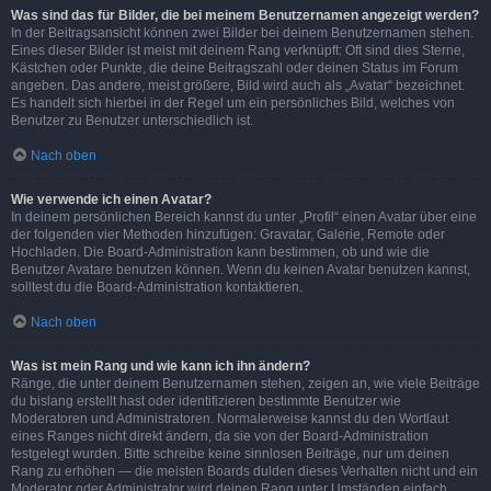
Was sind das für Bilder, die bei meinem Benutzernamen angezeigt werden?
In der Beitragsansicht können zwei Bilder bei deinem Benutzernamen stehen.
Eines dieser Bilder ist meist mit deinem Rang verknüpft: Oft sind dies Sterne,
Kästchen oder Punkte, die deine Beitragszahl oder deinen Status im Forum
angeben. Das andere, meist größere, Bild wird auch als „Avatar“ bezeichnet.
Es handelt sich hierbei in der Regel um ein persönliches Bild, welches von
Benutzer zu Benutzer unterschiedlich ist.
Nach oben
Wie verwende ich einen Avatar?
In deinem persönlichen Bereich kannst du unter „Profil“ einen Avatar über eine
der folgenden vier Methoden hinzufügen: Gravatar, Galerie, Remote oder
Hochladen. Die Board-Administration kann bestimmen, ob und wie die
Benutzer Avatare benutzen können. Wenn du keinen Avatar benutzen kannst,
solltest du die Board-Administration kontaktieren.
Nach oben
Was ist mein Rang und wie kann ich ihn ändern?
Ränge, die unter deinem Benutzernamen stehen, zeigen an, wie viele Beiträge
du bislang erstellt hast oder identifizieren bestimmte Benutzer wie
Moderatoren und Administratoren. Normalerweise kannst du den Wortlaut
eines Ranges nicht direkt ändern, da sie von der Board-Administration
festgelegt wurden. Bitte schreibe keine sinnlosen Beiträge, nur um deinen
Rang zu erhöhen — die meisten Boards dulden dieses Verhalten nicht und ein
Moderator oder Administrator wird deinen Rang unter Umständen einfach