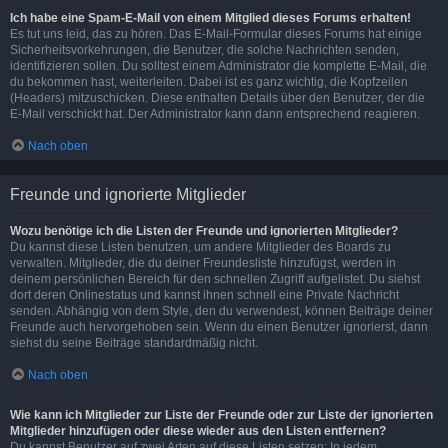
Ich habe eine Spam-E-Mail von einem Mitglied dieses Forums erhalten!
Es tut uns leid, das zu hören. Das E-Mail-Formular dieses Forums hat einige
Sicherheitsvorkehrungen, die Benutzer, die solche Nachrichten senden,
identifizieren sollen. Du solltest einem Administrator die komplette E-Mail, die
du bekommen hast, weiterleiten. Dabei ist es ganz wichtig, die Kopfzeilen
(Headers) mitzuschicken. Diese enthalten Details über den Benutzer, der die
E-Mail verschickt hat. Der Administrator kann dann entsprechend reagieren.
Nach oben
Freunde und ignorierte Mitglieder
Wozu benötige ich die Listen der Freunde und ignorierten Mitglieder?
Du kannst diese Listen benutzen, um andere Mitglieder des Boards zu
verwalten. Mitglieder, die du deiner Freundesliste hinzufügst, werden in
deinem persönlichen Bereich für den schnellen Zugriff aufgelistet. Du siehst
dort deren Onlinestatus und kannst ihnen schnell eine Private Nachricht
senden. Abhängig von dem Style, den du verwendest, können Beiträge deiner
Freunde auch hervorgehoben sein. Wenn du einen Benutzer ignorierst, dann
siehst du seine Beiträge standardmäßig nicht.
Nach oben
Wie kann ich Mitglieder zur Liste der Freunde oder zur Liste der ignorierten
Mitglieder hinzufügen oder diese wieder aus den Listen entfernen?
Du kannst Benutzer auf zwei Arten auf diese Listen setzen: In jedem