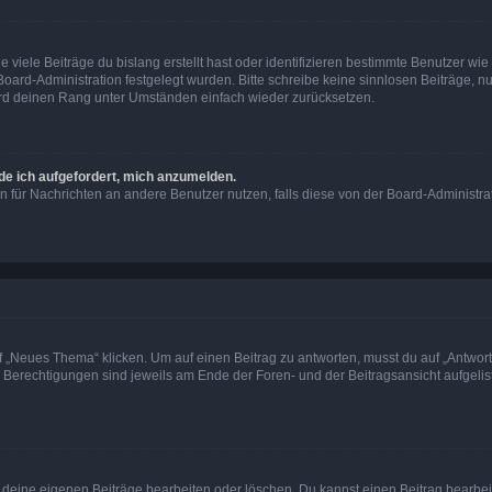
viele Beiträge du bislang erstellt hast oder identifizieren bestimmte Benutzer w
 Board-Administration festgelegt wurden. Bitte schreibe keine sinnlosen Beiträge
wird deinen Rang unter Umständen einfach wieder zurücksetzen.
rde ich aufgefordert, mich anzumelden.
ion für Nachrichten an andere Benutzer nutzen, falls diese von der Board-Administ
„Neues Thema“ klicken. Um auf einen Beitrag zu antworten, musst du auf „Antworte
e Berechtigungen sind jeweils am Ende der Foren- und der Beitragsansicht aufgeliste
r deine eigenen Beiträge bearbeiten oder löschen. Du kannst einen Beitrag bearbe