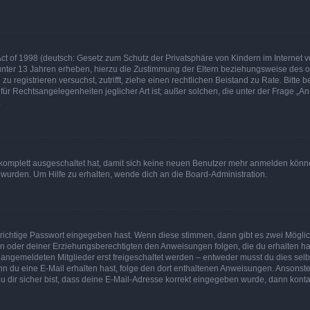
t of 1998 (deutsch: Gesetz zum Schutz der Privatsphäre von Kindern im Internet vo
unter 13 Jahren erheben, hierzu die Zustimmung der Eltern beziehungsweise des o
h zu registrieren versuchst, zutrifft, ziehe einen rechtlichen Beistand zu Rate. Bit
für Rechtsangelegenheiten jeglicher Art ist; außer solchen, die unter der Frage „
.
g komplett ausgeschaltet hat, damit sich keine neuen Benutzer mehr anmelden könn
 wurden. Um Hilfe zu erhalten, wende dich an die Board-Administration.
 richtige Passwort eingegeben hast. Wenn diese stimmen, dann gibt es zwei Mögl
tern oder deiner Erziehungsberechtigten den Anweisungen folgen, die du erhalten ha
u angemeldeten Mitglieder erst freigeschaltet werden – entweder musst du dies selbs
. Wenn du eine E-Mail erhalten hast, folge den dort enthaltenen Anweisungen. Ansons
 dir sicher bist, dass deine E-Mail-Adresse korrekt eingegeben wurde, dann kontak