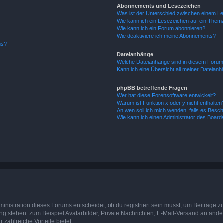
Abonnements und Lesezeichen
Was ist der Unterschied zwischen einem L
Wie kann ich ein Lesezeichen auf ein Them
Wie kann ich ein Forum abonnieren?
Wie deaktiviere ich meine Abonnements?
gs?
Dateianhänge
Welche Dateianhänge sind in diesem Forum
Kann ich eine Übersicht all meiner Dateian
phpBB betreffende Fragen
Wer hat diese Forensoftware entwickelt?
Warum ist Funktion x oder y nicht enthalten
An wen soll ich mich wenden, falls es Besc
Wie kann ich einen Administrator des Board
istration dieses Forums entscheidet, ob du registriert sein musst, um Beiträge zu s
ung stehen: zum Beispiel Avatarbilder, Private Nachrichten, E-Mail-Versand an ander
 zahlreiche Vorteile bietet.