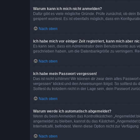
Warum kann ich mich nicht anmelden?
Dafür gibt es viele mögliche Gründe. Prüfe zunächst, ob dein 
gesperrt wurdest. Es ist ebenfalls möglich, dass ein Konfigurat
Nach oben
Ich habe mich vor einiger Zeit registriert, kann mich aber n
Es kann sein, dass ein Administrator dein Benutzerkonto aus v
geschrieben haben, um die Datenbankgröße zu verringern. Regis
Nach oben
Ich habe mein Passwort vergessen!
Das ist nicht schlimm! Wir können dir zwar dein altes Passwort
vergessen“ klickst und den Anweisungen folgst. So solltest du
Solltest du trotzdem nicht in der Lage sein, dein Passwort zur
Nach oben
Warum werde ich automatisch abgemeldet?
Wenn du beim Anmelden das Kontrollkästchen „Angemeldet bleib
angemeldet zu bleiben, kannst du das Kästchen „Angemeldet b
Internetcafé, befindest. Wenn diese Option nicht zur Verfügung
Nach oben