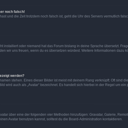
mer noch falsch!
t hast und die Zeit trotzdem noch falsch ist, geht die Uhr des Servers vermutlich fal
t installiert oder niemand hat das Forum bislang in deine Sprache übersetzt. Frag
, würden wir uns freuen, wenn du es übersetzen würdest. Weitere Informationen dazu
gezeigt werden?
amen stehen. Eines dieser Bilder ist meist mit deinem Rang verknüpft: Oft sind di
ld wird auch als „Avatar“ bezeichnet. Es handelt sich hierbei in der Regel um ein
 Avatar über eine der folgenden vier Methoden hinzufügen: Gravatar, Galerie, Rem
en Avatar benutzen kannst, solltest du die Board-Administration kontaktieren.