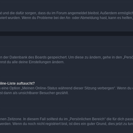
 hat und die dafür sorgen, dass du im Forum angemeldet bleibst. Außerdem ermögli
tiviert wurden. Wenn du Probleme bei der An- oder Abmeldung hast, kann es helfen
n in der Datenbank des Boards gespeichert. Um diese zu ändern, gehe in den „Persö
nst du alle deine Einstellungen ändern.
ine-Liste auftaucht?
n eine Option „Meinen Online-Status während dieser Sitzung verbergen“. Wenn du d
st dann als unsichtbarer Besucher gezählt.
en Zeitzone. In diesem Fall solltest du im „Persönlichen Bereich“ die für dich passe
den. Wenn du noch nicht registriert bist, ist dies ein guter Grund, dies jetzt zu tun