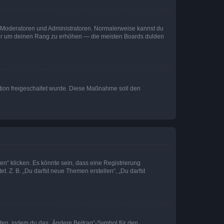
ie Moderatoren und Administratoren. Normalerweise kannst du
, nur um deinen Rang zu erhöhen — die meisten Boards dulden
ration freigeschaltet wurde. Diese Maßnahme soll den
n“ klicken. Es könnte sein, dass eine Registrierung
t. Z. B. „Du darfst neue Themen erstellen“, „Du darfst
iten, indem du das „Ändere Beitrag“-Symbol für den