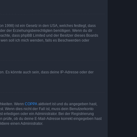
n 1998) ist ein Gesetz in den USA, welches festlegt, dass
der der Erziehungsberechtigten benötigen. Wenn du dir
te beachte, dass phpBB Limited und der Besitzer dieses Boards
An wen soll ich mich wenden, falls es Beschwerden oder
en. Es könnte auch sein, dass deine IP-Adresse oder der
ichkeiten. Wenn
COPPA
aktiviert ist und du angegeben hast,
st. Wenn dies nicht der Fall ist, muss dein Benutzerkonto
t erledigen oder ein Administrator. Bei der Registrierung
ten prüfe, ob du deine E-Mail-Adresse korrekt eingegeben hast
tiere einen Administrator.