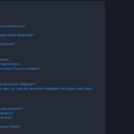
ete ich ihnen bei?
en farbig dargestellt?
tartseite?
icken!
 Nachrichten!
ed dieses Forums erhalten!
d ignorierten Mitglieder?
e oder zur Liste der ignorierten Mitglieder hinzufügen oder diese
en durchsuchen?
gebnisse?
re Seite?
hemen finden?