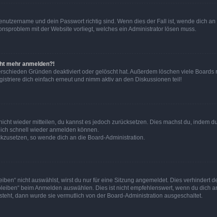
Benutzername und dein Passwort richtig sind. Wenn dies der Fall ist, wende dich a
ionsproblem mit der Website vorliegt, welches ein Administrator lösen muss.
icht mehr anmelden?!
erschieden Gründen deaktiviert oder gelöscht hat. Außerdem löschen viele Boards r
triere dich einfach erneut und nimm aktiv an den Diskussionen teil!
 nicht wieder mitteilen, du kannst es jedoch zurücksetzen. Dies machst du, indem 
 dich schnell wieder anmelden können.
ückzusetzen, so wende dich an die Board-Administration.
en“ nicht auswählst, wirst du nur für eine Sitzung angemeldet. Dies verhindert 
leiben“ beim Anmelden auswählen. Dies ist nicht empfehlenswert, wenn du dich an
 steht, dann wurde sie vermutlich von der Board-Administration ausgeschaltet.