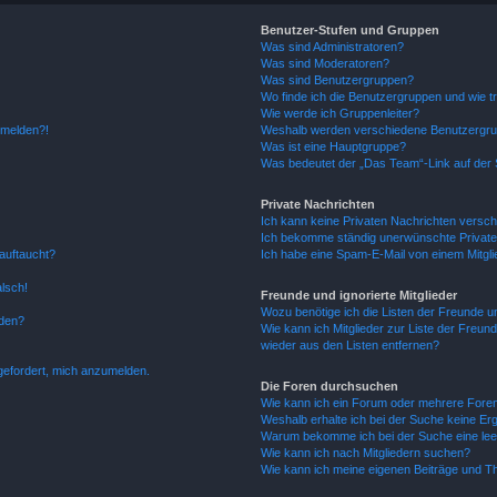
Benutzer-Stufen und Gruppen
Was sind Administratoren?
Was sind Moderatoren?
Was sind Benutzergruppen?
Wo finde ich die Benutzergruppen und wie tr
Wie werde ich Gruppenleiter?
anmelden?!
Weshalb werden verschiedene Benutzergrupp
Was ist eine Hauptgruppe?
Was bedeutet der „Das Team“-Link auf der S
Private Nachrichten
Ich kann keine Privaten Nachrichten versch
Ich bekomme ständig unerwünschte Private
auftaucht?
Ich habe eine Spam-E-Mail von einem Mitgli
alsch!
Freunde und ignorierte Mitglieder
Wozu benötige ich die Listen der Freunde un
rden?
Wie kann ich Mitglieder zur Liste der Freund
wieder aus den Listen entfernen?
fgefordert, mich anzumelden.
Die Foren durchsuchen
Wie kann ich ein Forum oder mehrere For
Weshalb erhalte ich bei der Suche keine Er
Warum bekomme ich bei der Suche eine lee
Wie kann ich nach Mitgliedern suchen?
Wie kann ich meine eigenen Beiträge und T