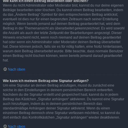
Wie kann ich einen Beitrag bearbeiten oder löschen?
Wenn du nicht Administrator oder Moderator bist, kannst du nur deine eigenen
Beiträge bearbeiten oder löschen. Du kannst einen Beitrag bearbeiten, indem
du das „Ändere Beitrag“-Symbol für den entsprechenden Beitrag anklickst;
eventuell ist dies nur für einen begrenzten Zeitraum nach seiner Erstellung
möglich. Wenn bereits jemand auf deinen Beitrag geantwortet hat, wird dein
Beitrag in der Themenansicht als überarbeitet gekennzeichnet. Es wird sowohl
die Anzahl als auch der letzte Zeitpunkt der Bearbeitungen angezeigt. Dieser
Hinweis erscheint nicht, wenn noch niemand auf deinen Beitrag geantwortet
hat oder wenn ein Administrator oder Moderator deinen Beitrag überarbeitet
hat. Diese können jedoch, falls sie es für nötig halten, eine Notiz hinterlassen,
warum dein Beitrag überarbeitet wurde. Bitte beachte, dass normale Benutzer
einen Beitrag nicht löschen können, wenn bereits jemand darauf geantwortet
hat.
Nach oben
Wie kann ich meinem Beitrag eine Signatur anfügen?
Um eine Signatur an deinen Beitrag anzufügen, musst du zunächst eine
solche in den Einstellungen in deinem persönlichen Bereich entwerfen.
Nachdem du die Signatur erstellt und gespeichert hast, kannst du in jedem
Beitrag das Kästchen „Signatur anhängen“ aktivieren. Du kannst eine Signatur
auch hinzufügen, indem du in deinem persönlichen Bereich das
standardmäßige Anhängen deiner Signatur aktivierst. Wenn du einen
einzelnen Beitrag dennoch ohne Signatur verfassen möchtest, so kannst du
dort einfach das Kontrollkästchen „Signatur anhängen“ wieder deaktivieren.
Nach oben