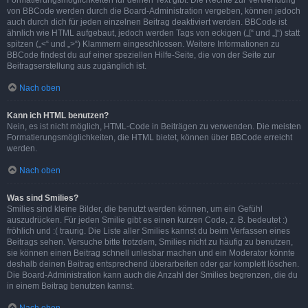
Formatierungsmöglichkeiten für deinen Text gibt. Die Rechte zur Verwendung
von BBCode werden durch die Board-Administration vergeben, können jedoch
auch durch dich für jeden einzelnen Beitrag deaktiviert werden. BBCode ist
ähnlich wie HTML aufgebaut, jedoch werden Tags von eckigen („[“ und „]“) statt
spitzen („<“ und „>“) Klammern eingeschlossen. Weitere Informationen zu
BBCode findest du auf einer speziellen Hilfe-Seite, die von der Seite zur
Beitragserstellung aus zugänglich ist.
Nach oben
Kann ich HTML benutzen?
Nein, es ist nicht möglich, HTML-Code in Beiträgen zu verwenden. Die meisten
Formatierungsmöglichkeiten, die HTML bietet, können über BBCode erreicht
werden.
Nach oben
Was sind Smilies?
Smilies sind kleine Bilder, die benutzt werden können, um ein Gefühl
auszudrücken. Für jeden Smilie gibt es einen kurzen Code, z. B. bedeutet :)
fröhlich und :( traurig. Die Liste aller Smilies kannst du beim Verfassen eines
Beitrags sehen. Versuche bitte trotzdem, Smilies nicht zu häufig zu benutzen,
sie können einen Beitrag schnell unlesbar machen und ein Moderator könnte
deshalb deinen Beitrag entsprechend überarbeiten oder gar komplett löschen.
Die Board-Administration kann auch die Anzahl der Smilies begrenzen, die du
in einem Beitrag benutzen kannst.