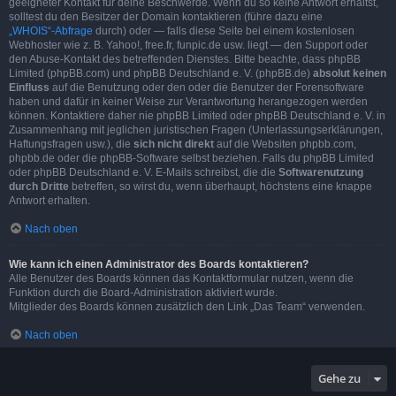
geeigneter Kontakt für deine Beschwerde. Wenn du so keine Antwort erhältst,
solltest du den Besitzer der Domain kontaktieren (führe dazu eine
„WHOIS“-Abfrage
durch) oder — falls diese Seite bei einem kostenlosen
Webhoster wie z. B. Yahoo!, free.fr, funpic.de usw. liegt — den Support oder
den Abuse-Kontakt des betreffenden Dienstes. Bitte beachte, dass phpBB
Limited (phpBB.com) und phpBB Deutschland e. V. (phpBB.de)
absolut keinen
Einfluss
auf die Benutzung oder den oder die Benutzer der Forensoftware
haben und dafür in keiner Weise zur Verantwortung herangezogen werden
können. Kontaktiere daher nie phpBB Limited oder phpBB Deutschland e. V. in
Zusammenhang mit jeglichen juristischen Fragen (Unterlassungserklärungen,
Haftungsfragen usw.), die
sich nicht direkt
auf die Websiten phpbb.com,
phpbb.de oder die phpBB-Software selbst beziehen. Falls du phpBB Limited
oder phpBB Deutschland e. V. E-Mails schreibst, die die
Softwarenutzung
durch Dritte
betreffen, so wirst du, wenn überhaupt, höchstens eine knappe
Antwort erhalten.
Nach oben
Wie kann ich einen Administrator des Boards kontaktieren?
Alle Benutzer des Boards können das Kontaktformular nutzen, wenn die
Funktion durch die Board-Administration aktiviert wurde.
Mitglieder des Boards können zusätzlich den Link „Das Team“ verwenden.
Nach oben
Gehe zu