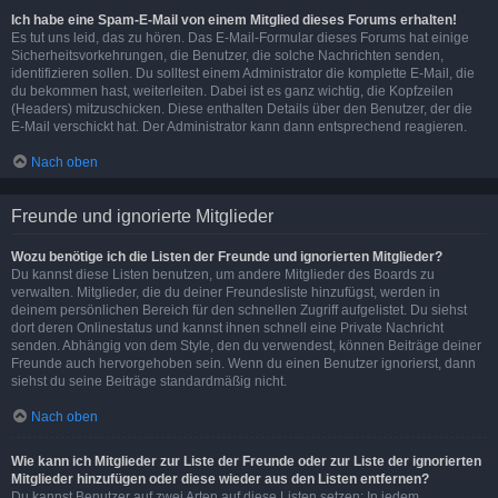
Ich habe eine Spam-E-Mail von einem Mitglied dieses Forums erhalten!
Es tut uns leid, das zu hören. Das E-Mail-Formular dieses Forums hat einige
Sicherheitsvorkehrungen, die Benutzer, die solche Nachrichten senden,
identifizieren sollen. Du solltest einem Administrator die komplette E-Mail, die
du bekommen hast, weiterleiten. Dabei ist es ganz wichtig, die Kopfzeilen
(Headers) mitzuschicken. Diese enthalten Details über den Benutzer, der die
E-Mail verschickt hat. Der Administrator kann dann entsprechend reagieren.
Nach oben
Freunde und ignorierte Mitglieder
Wozu benötige ich die Listen der Freunde und ignorierten Mitglieder?
Du kannst diese Listen benutzen, um andere Mitglieder des Boards zu
verwalten. Mitglieder, die du deiner Freundesliste hinzufügst, werden in
deinem persönlichen Bereich für den schnellen Zugriff aufgelistet. Du siehst
dort deren Onlinestatus und kannst ihnen schnell eine Private Nachricht
senden. Abhängig von dem Style, den du verwendest, können Beiträge deiner
Freunde auch hervorgehoben sein. Wenn du einen Benutzer ignorierst, dann
siehst du seine Beiträge standardmäßig nicht.
Nach oben
Wie kann ich Mitglieder zur Liste der Freunde oder zur Liste der ignorierten
Mitglieder hinzufügen oder diese wieder aus den Listen entfernen?
Du kannst Benutzer auf zwei Arten auf diese Listen setzen: In jedem