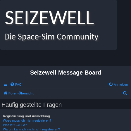
SEIZEWELL
Die Space-Sim Community
Seizewell Message Board
FAQ
Anmelden
S
Foren-Übersicht
u
Häufig gestellte Fragen
c
h
Registrierung und Anmeldung
Wozu muss ich mich registrieren?
e
Was ist COPPA?
Warum kann ich mich nicht registrieren?