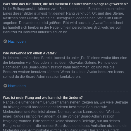
Was sind das für Bilder, die bei meinem Benutzernamen angezeigt werden?
In der Beitragsansicht können zwei Bilder bei deinem Benutzernamen stehen.
Eines dieser Bilder ist meist mit deinem Rang verknüpft: Oft sind dies Sterne,
Kästchen oder Punkte, die deine Beitragszahl oder deinen Status im Forum
angeben. Das andere, meist größere, Bild wird auch als „Avatar“ bezeichnet.
Es handelt sich hierbei in der Regel um ein persönliches Bild, welches von
Benutzer zu Benutzer unterschiedlich ist.
Nach oben
Wie verwende ich einen Avatar?
In deinem persönlichen Bereich kannst du unter „Profil“ einen Avatar über eine
der folgenden vier Methoden hinzufügen: Gravatar, Galerie, Remote oder
Hochladen. Die Board-Administration kann bestimmen, ob und wie die
Benutzer Avatare benutzen können. Wenn du keinen Avatar benutzen kannst,
solltest du die Board-Administration kontaktieren.
Nach oben
Was ist mein Rang und wie kann ich ihn ändern?
Ränge, die unter deinem Benutzernamen stehen, zeigen an, wie viele Beiträge
du bislang erstellt hast oder identifizieren bestimmte Benutzer wie
Moderatoren und Administratoren. Normalerweise kannst du den Wortlaut
eines Ranges nicht direkt ändern, da sie von der Board-Administration
festgelegt wurden. Bitte schreibe keine sinnlosen Beiträge, nur um deinen
Rang zu erhöhen — die meisten Boards dulden dieses Verhalten nicht und ein
Moderator oder Administrator wird deinen Rang unter Umständen einfach