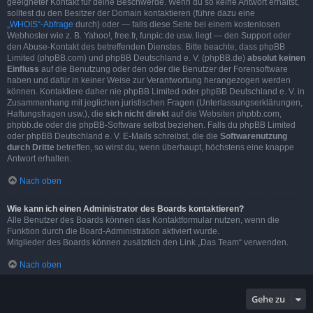
geeigneter Kontakt für deine Beschwerde. Wenn du so keine Antwort erhältst,
solltest du den Besitzer der Domain kontaktieren (führe dazu eine
„WHOIS“-Abfrage
durch) oder — falls diese Seite bei einem kostenlosen
Webhoster wie z. B. Yahoo!, free.fr, funpic.de usw. liegt — den Support oder
den Abuse-Kontakt des betreffenden Dienstes. Bitte beachte, dass phpBB
Limited (phpBB.com) und phpBB Deutschland e. V. (phpBB.de)
absolut keinen
Einfluss
auf die Benutzung oder den oder die Benutzer der Forensoftware
haben und dafür in keiner Weise zur Verantwortung herangezogen werden
können. Kontaktiere daher nie phpBB Limited oder phpBB Deutschland e. V. in
Zusammenhang mit jeglichen juristischen Fragen (Unterlassungserklärungen,
Haftungsfragen usw.), die
sich nicht direkt
auf die Websiten phpbb.com,
phpbb.de oder die phpBB-Software selbst beziehen. Falls du phpBB Limited
oder phpBB Deutschland e. V. E-Mails schreibst, die die
Softwarenutzung
durch Dritte
betreffen, so wirst du, wenn überhaupt, höchstens eine knappe
Antwort erhalten.
Nach oben
Wie kann ich einen Administrator des Boards kontaktieren?
Alle Benutzer des Boards können das Kontaktformular nutzen, wenn die
Funktion durch die Board-Administration aktiviert wurde.
Mitglieder des Boards können zusätzlich den Link „Das Team“ verwenden.
Nach oben
Gehe zu