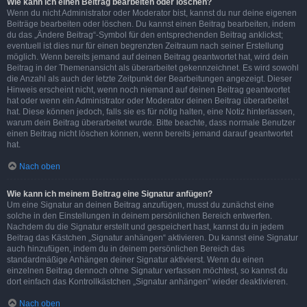
Wie kann ich einen Beitrag bearbeiten oder löschen?
Wenn du nicht Administrator oder Moderator bist, kannst du nur deine eigenen
Beiträge bearbeiten oder löschen. Du kannst einen Beitrag bearbeiten, indem
du das „Ändere Beitrag“-Symbol für den entsprechenden Beitrag anklickst;
eventuell ist dies nur für einen begrenzten Zeitraum nach seiner Erstellung
möglich. Wenn bereits jemand auf deinen Beitrag geantwortet hat, wird dein
Beitrag in der Themenansicht als überarbeitet gekennzeichnet. Es wird sowohl
die Anzahl als auch der letzte Zeitpunkt der Bearbeitungen angezeigt. Dieser
Hinweis erscheint nicht, wenn noch niemand auf deinen Beitrag geantwortet
hat oder wenn ein Administrator oder Moderator deinen Beitrag überarbeitet
hat. Diese können jedoch, falls sie es für nötig halten, eine Notiz hinterlassen,
warum dein Beitrag überarbeitet wurde. Bitte beachte, dass normale Benutzer
einen Beitrag nicht löschen können, wenn bereits jemand darauf geantwortet
hat.
Nach oben
Wie kann ich meinem Beitrag eine Signatur anfügen?
Um eine Signatur an deinen Beitrag anzufügen, musst du zunächst eine
solche in den Einstellungen in deinem persönlichen Bereich entwerfen.
Nachdem du die Signatur erstellt und gespeichert hast, kannst du in jedem
Beitrag das Kästchen „Signatur anhängen“ aktivieren. Du kannst eine Signatur
auch hinzufügen, indem du in deinem persönlichen Bereich das
standardmäßige Anhängen deiner Signatur aktivierst. Wenn du einen
einzelnen Beitrag dennoch ohne Signatur verfassen möchtest, so kannst du
dort einfach das Kontrollkästchen „Signatur anhängen“ wieder deaktivieren.
Nach oben