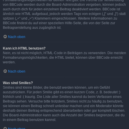
Formatierungsmöglichkeiten für deinen Text gibt. Die Rechte zur Verwendung
von BBCode werden durch die Board-Administration vergeben, können jedoch
auch durch dich für jeden einzelnen Beitrag deaktiviert werden. BBCode ist
ähnlich wie HTML aufgebaut, jedoch werden Tags von eckigen („[“ und „]“) statt
spitzen („<“ und „>“) Klammern eingeschlossen. Weitere Informationen zu
BBCode findest du auf einer speziellen Hilfe-Seite, die von der Seite zur
Beitragserstellung aus zugänglich ist.
Nach oben
Kann ich HTML benutzen?
Nein, es ist nicht möglich, HTML-Code in Beiträgen zu verwenden. Die meisten
Formatierungsmöglichkeiten, die HTML bietet, können über BBCode erreicht
werden.
Nach oben
Was sind Smilies?
Smilies sind kleine Bilder, die benutzt werden können, um ein Gefühl
auszudrücken. Für jeden Smilie gibt es einen kurzen Code, z. B. bedeutet :)
fröhlich und :( traurig. Die Liste aller Smilies kannst du beim Verfassen eines
Beitrags sehen. Versuche bitte trotzdem, Smilies nicht zu häufig zu benutzen,
sie können einen Beitrag schnell unlesbar machen und ein Moderator könnte
deshalb deinen Beitrag entsprechend überarbeiten oder gar komplett löschen.
Die Board-Administration kann auch die Anzahl der Smilies begrenzen, die du
in einem Beitrag benutzen kannst.