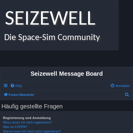
SEIZEWELL
Die Space-Sim Community
Seizewell Message Board
FAQ
Anmelden
S
Foren-Übersicht
u
Häufig gestellte Fragen
c
h
Registrierung und Anmeldung
Wozu muss ich mich registrieren?
e
Was ist COPPA?
Warum kann ich mich nicht registrieren?