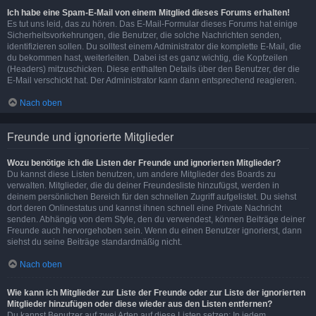
Ich habe eine Spam-E-Mail von einem Mitglied dieses Forums erhalten!
Es tut uns leid, das zu hören. Das E-Mail-Formular dieses Forums hat einige
Sicherheitsvorkehrungen, die Benutzer, die solche Nachrichten senden,
identifizieren sollen. Du solltest einem Administrator die komplette E-Mail, die
du bekommen hast, weiterleiten. Dabei ist es ganz wichtig, die Kopfzeilen
(Headers) mitzuschicken. Diese enthalten Details über den Benutzer, der die
E-Mail verschickt hat. Der Administrator kann dann entsprechend reagieren.
Nach oben
Freunde und ignorierte Mitglieder
Wozu benötige ich die Listen der Freunde und ignorierten Mitglieder?
Du kannst diese Listen benutzen, um andere Mitglieder des Boards zu
verwalten. Mitglieder, die du deiner Freundesliste hinzufügst, werden in
deinem persönlichen Bereich für den schnellen Zugriff aufgelistet. Du siehst
dort deren Onlinestatus und kannst ihnen schnell eine Private Nachricht
senden. Abhängig von dem Style, den du verwendest, können Beiträge deiner
Freunde auch hervorgehoben sein. Wenn du einen Benutzer ignorierst, dann
siehst du seine Beiträge standardmäßig nicht.
Nach oben
Wie kann ich Mitglieder zur Liste der Freunde oder zur Liste der ignorierten
Mitglieder hinzufügen oder diese wieder aus den Listen entfernen?
Du kannst Benutzer auf zwei Arten auf diese Listen setzen: In jedem