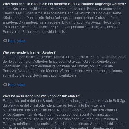
Was sind das für Bilder, die bei meinem Benutzernamen angezeigt werden?
In der Beitragsansicht können zwei Bilder bei deinem Benutzernamen stehen.
Eines dieser Bilder ist meist mit deinem Rang verknüpft: Oft sind dies Sterne,
Kästchen oder Punkte, die deine Beitragszahl oder deinen Status im Forum
angeben. Das andere, meist größere, Bild wird auch als „Avatar“ bezeichnet.
Es handelt sich hierbei in der Regel um ein persönliches Bild, welches von
Benutzer zu Benutzer unterschiedlich ist.
Nach oben
Wie verwende ich einen Avatar?
In deinem persönlichen Bereich kannst du unter „Profil“ einen Avatar über eine
der folgenden vier Methoden hinzufügen: Gravatar, Galerie, Remote oder
Hochladen. Die Board-Administration kann bestimmen, ob und wie die
Benutzer Avatare benutzen können. Wenn du keinen Avatar benutzen kannst,
solltest du die Board-Administration kontaktieren.
Nach oben
Was ist mein Rang und wie kann ich ihn ändern?
Ränge, die unter deinem Benutzernamen stehen, zeigen an, wie viele Beiträge
du bislang erstellt hast oder identifizieren bestimmte Benutzer wie
Moderatoren und Administratoren. Normalerweise kannst du den Wortlaut
eines Ranges nicht direkt ändern, da sie von der Board-Administration
festgelegt wurden. Bitte schreibe keine sinnlosen Beiträge, nur um deinen
Rang zu erhöhen — die meisten Boards dulden dieses Verhalten nicht und ein
Moderator oder Administrator wird deinen Rang unter Umständen einfach