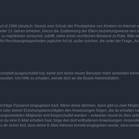
t of 1998 (deutsch: Gesetz zum Schutz der Privatsphäre von Kindern im Internet vo
unter 13 Jahren erheben, hierzu die Zustimmung der Eltern beziehungsweise des o
h zu registrieren versuchst, zutrifft, ziehe einen rechtlichen Beistand zu Rate. Bit
für Rechtsangelegenheiten jeglicher Art ist; außer solchen, die unter der Frage „
.
g komplett ausgeschaltet hat, damit sich keine neuen Benutzer mehr anmelden könn
 wurden. Um Hilfe zu erhalten, wende dich an die Board-Administration.
 richtige Passwort eingegeben hast. Wenn diese stimmen, dann gibt es zwei Mögl
tern oder deiner Erziehungsberechtigten den Anweisungen folgen, die du erhalten ha
u angemeldeten Mitglieder erst freigeschaltet werden – entweder musst du dies selbs
. Wenn du eine E-Mail erhalten hast, folge den dort enthaltenen Anweisungen. Ansons
 dir sicher bist, dass deine E-Mail-Adresse korrekt eingegeben wurde, dann kontak