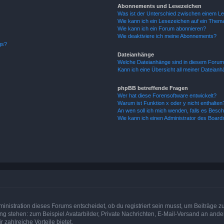
Abonnements und Lesezeichen
Was ist der Unterschied zwischen einem L
Wie kann ich ein Lesezeichen auf ein Them
Wie kann ich ein Forum abonnieren?
Wie deaktiviere ich meine Abonnements?
gs?
Dateianhänge
Welche Dateianhänge sind in diesem Forum
Kann ich eine Übersicht all meiner Dateian
phpBB betreffende Fragen
Wer hat diese Forensoftware entwickelt?
Warum ist Funktion x oder y nicht enthalten
An wen soll ich mich wenden, falls es Besc
Wie kann ich einen Administrator des Board
istration dieses Forums entscheidet, ob du registriert sein musst, um Beiträge zu s
ung stehen: zum Beispiel Avatarbilder, Private Nachrichten, E-Mail-Versand an ander
 zahlreiche Vorteile bietet.