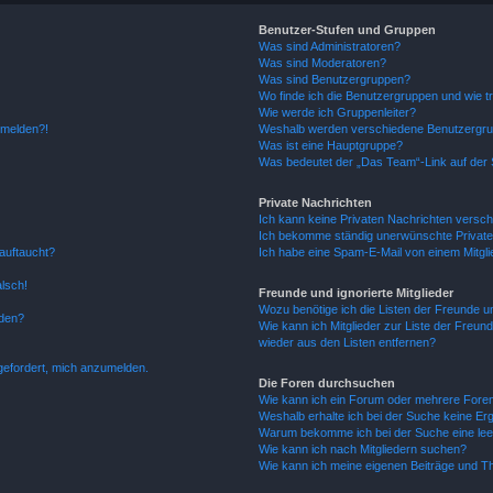
Benutzer-Stufen und Gruppen
Was sind Administratoren?
Was sind Moderatoren?
Was sind Benutzergruppen?
Wo finde ich die Benutzergruppen und wie tr
Wie werde ich Gruppenleiter?
anmelden?!
Weshalb werden verschiedene Benutzergrupp
Was ist eine Hauptgruppe?
Was bedeutet der „Das Team“-Link auf der S
Private Nachrichten
Ich kann keine Privaten Nachrichten versch
Ich bekomme ständig unerwünschte Private
auftaucht?
Ich habe eine Spam-E-Mail von einem Mitgli
alsch!
Freunde und ignorierte Mitglieder
Wozu benötige ich die Listen der Freunde un
rden?
Wie kann ich Mitglieder zur Liste der Freund
wieder aus den Listen entfernen?
fgefordert, mich anzumelden.
Die Foren durchsuchen
Wie kann ich ein Forum oder mehrere For
Weshalb erhalte ich bei der Suche keine Er
Warum bekomme ich bei der Suche eine lee
Wie kann ich nach Mitgliedern suchen?
Wie kann ich meine eigenen Beiträge und T