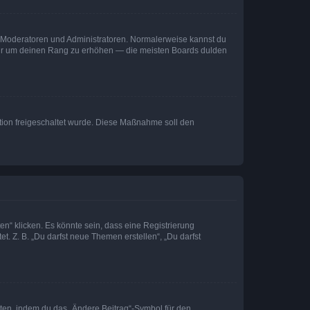
ie Moderatoren und Administratoren. Normalerweise kannst du
, nur um deinen Rang zu erhöhen — die meisten Boards dulden
ration freigeschaltet wurde. Diese Maßnahme soll den
n“ klicken. Es könnte sein, dass eine Registrierung
t. Z. B. „Du darfst neue Themen erstellen“, „Du darfst
iten, indem du das „Ändere Beitrag“-Symbol für den