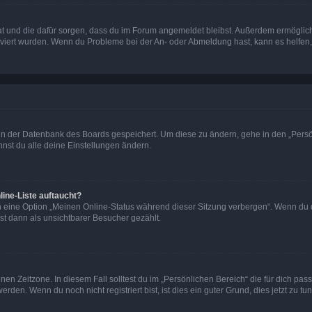
 hat und die dafür sorgen, dass du im Forum angemeldet bleibst. Außerdem ermögli
tiviert wurden. Wenn du Probleme bei der An- oder Abmeldung hast, kann es helfen
n in der Datenbank des Boards gespeichert. Um diese zu ändern, gehe in den „Persö
nst du alle deine Einstellungen ändern.
ine-Liste auftaucht?
n eine Option „Meinen Online-Status während dieser Sitzung verbergen“. Wenn du d
st dann als unsichtbarer Besucher gezählt.
en Zeitzone. In diesem Fall solltest du im „Persönlichen Bereich“ die für dich passe
den. Wenn du noch nicht registriert bist, ist dies ein guter Grund, dies jetzt zu tun