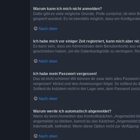
Warum kann ich mich nicht anmelden?
Dafür gibt es viele mögliche Gründe. Prüfe zunächst, ob dein 
gesperrt wurdest. Es ist ebenfalls möglich, dass ein Konfigurat
Nach oben
Ich habe mich vor einiger Zeit registriert, kann mich aber n
Es kann sein, dass ein Administrator dein Benutzerkonto aus v
geschrieben haben, um die Datenbankgröße zu verringern. Regis
Nach oben
Ich habe mein Passwort vergessen!
Das ist nicht schlimm! Wir können dir zwar dein altes Passwort
vergessen“ klickst und den Anweisungen folgst. So solltest du
Solltest du trotzdem nicht in der Lage sein, dein Passwort zur
Nach oben
Warum werde ich automatisch abgemeldet?
Wenn du beim Anmelden das Kontrollkästchen „Angemeldet bleib
angemeldet zu bleiben, kannst du das Kästchen „Angemeldet b
Internetcafé, befindest. Wenn diese Option nicht zur Verfügung
Nach oben