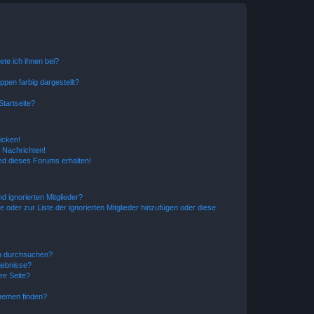
ete ich ihnen bei?
en farbig dargestellt?
tartseite?
icken!
 Nachrichten!
ed dieses Forums erhalten!
d ignorierten Mitglieder?
e oder zur Liste der ignorierten Mitglieder hinzufügen oder diese
en durchsuchen?
gebnisse?
re Seite?
hemen finden?