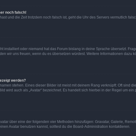
mer noch falsch!
t hast und die Zeit trotzdem noch falsch ist, geht die Uhr des Servers vermutlich fal
t installiert oder niemand hat das Forum bislang in deine Sprache übersetzt. Frag
, würden wir uns freuen, wenn du es übersetzen würdest. Weitere Informationen dazu
gezeigt werden?
amen stehen. Eines dieser Bilder ist meist mit deinem Rang verknüpft: Oft sind di
ld wird auch als „Avatar“ bezeichnet. Es handelt sich hierbei in der Regel um ein
 Avatar über eine der folgenden vier Methoden hinzufügen: Gravatar, Galerie, Rem
en Avatar benutzen kannst, solltest du die Board-Administration kontaktieren.