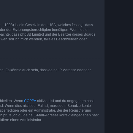
n 1998) ist ein Gesetz in den USA, welches festlegt, dass
der der Erziehungsberechtigten benötigen. Wenn du dir
te beachte, dass phpBB Limited und der Besitzer dieses Boards
An wen soll ich mich wenden, falls es Beschwerden oder
en. Es könnte auch sein, dass deine IP-Adresse oder der
ichkeiten. Wenn
COPPA
aktiviert ist und du angegeben hast,
st. Wenn dies nicht der Fall ist, muss dein Benutzerkonto
t erledigen oder ein Administrator. Bei der Registrierung
ten prüfe, ob du deine E-Mail-Adresse korrekt eingegeben hast
tiere einen Administrator.