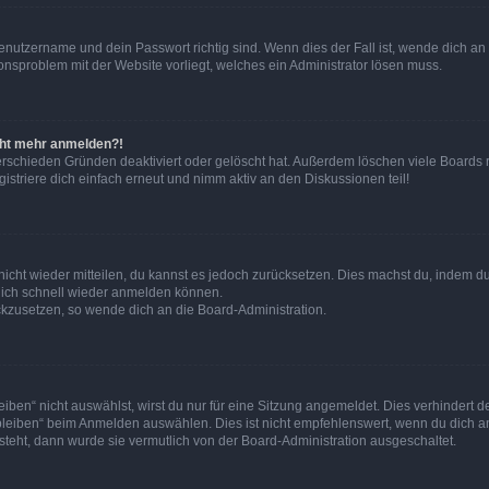
Benutzername und dein Passwort richtig sind. Wenn dies der Fall ist, wende dich a
ionsproblem mit der Website vorliegt, welches ein Administrator lösen muss.
icht mehr anmelden?!
erschieden Gründen deaktiviert oder gelöscht hat. Außerdem löschen viele Boards r
triere dich einfach erneut und nimm aktiv an den Diskussionen teil!
 nicht wieder mitteilen, du kannst es jedoch zurücksetzen. Dies machst du, indem 
 dich schnell wieder anmelden können.
ückzusetzen, so wende dich an die Board-Administration.
en“ nicht auswählst, wirst du nur für eine Sitzung angemeldet. Dies verhindert 
leiben“ beim Anmelden auswählen. Dies ist nicht empfehlenswert, wenn du dich an
 steht, dann wurde sie vermutlich von der Board-Administration ausgeschaltet.