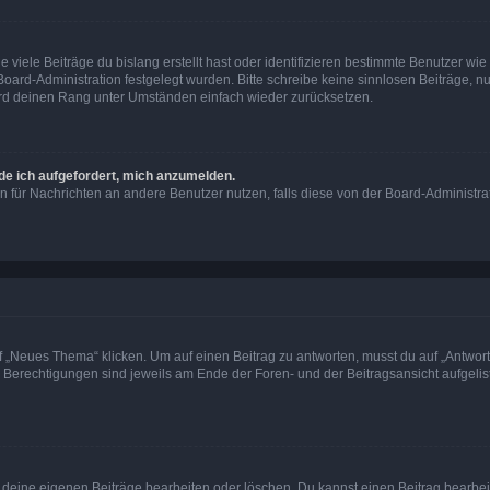
viele Beiträge du bislang erstellt hast oder identifizieren bestimmte Benutzer w
 Board-Administration festgelegt wurden. Bitte schreibe keine sinnlosen Beiträge
wird deinen Rang unter Umständen einfach wieder zurücksetzen.
rde ich aufgefordert, mich anzumelden.
ion für Nachrichten an andere Benutzer nutzen, falls diese von der Board-Administ
„Neues Thema“ klicken. Um auf einen Beitrag zu antworten, musst du auf „Antworte
e Berechtigungen sind jeweils am Ende der Foren- und der Beitragsansicht aufgeliste
r deine eigenen Beiträge bearbeiten oder löschen. Du kannst einen Beitrag bearbe