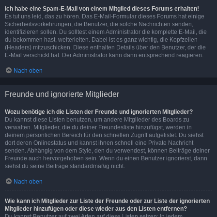
Ich habe eine Spam-E-Mail von einem Mitglied dieses Forums erhalten!
Es tut uns leid, das zu hören. Das E-Mail-Formular dieses Forums hat einige
Sicherheitsvorkehrungen, die Benutzer, die solche Nachrichten senden,
identifizieren sollen. Du solltest einem Administrator die komplette E-Mail, die
du bekommen hast, weiterleiten. Dabei ist es ganz wichtig, die Kopfzeilen
(Headers) mitzuschicken. Diese enthalten Details über den Benutzer, der die
E-Mail verschickt hat. Der Administrator kann dann entsprechend reagieren.
Nach oben
Freunde und ignorierte Mitglieder
Wozu benötige ich die Listen der Freunde und ignorierten Mitglieder?
Du kannst diese Listen benutzen, um andere Mitglieder des Boards zu
verwalten. Mitglieder, die du deiner Freundesliste hinzufügst, werden in
deinem persönlichen Bereich für den schnellen Zugriff aufgelistet. Du siehst
dort deren Onlinestatus und kannst ihnen schnell eine Private Nachricht
senden. Abhängig von dem Style, den du verwendest, können Beiträge deiner
Freunde auch hervorgehoben sein. Wenn du einen Benutzer ignorierst, dann
siehst du seine Beiträge standardmäßig nicht.
Nach oben
Wie kann ich Mitglieder zur Liste der Freunde oder zur Liste der ignorierten
Mitglieder hinzufügen oder diese wieder aus den Listen entfernen?
Du kannst Benutzer auf zwei Arten auf diese Listen setzen: In jedem