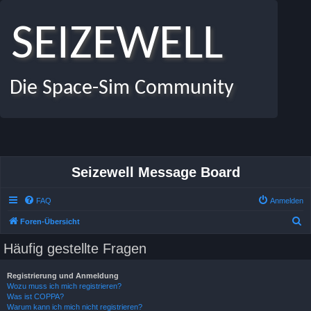
SEIZEWELL
Die Space-Sim Community
Seizewell Message Board
FAQ
Anmelden
S
Foren-Übersicht
u
Häufig gestellte Fragen
c
h
Registrierung und Anmeldung
Wozu muss ich mich registrieren?
e
Was ist COPPA?
Warum kann ich mich nicht registrieren?