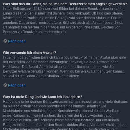
Was sind das für Bilder, die bei meinem Benutzernamen angezeigt werden?
In der Beitragsansicht können zwei Bilder bei deinem Benutzernamen stehen.
Eines dieser Bilder ist meist mit deinem Rang verknüpft: Oft sind dies Sterne,
Kästchen oder Punkte, die deine Beitragszahl oder deinen Status im Forum
angeben. Das andere, meist größere, Bild wird auch als „Avatar“ bezeichnet.
Es handelt sich hierbei in der Regel um ein persönliches Bild, welches von
Benutzer zu Benutzer unterschiedlich ist.
Nach oben
Wie verwende ich einen Avatar?
In deinem persönlichen Bereich kannst du unter „Profil“ einen Avatar über eine
der folgenden vier Methoden hinzufügen: Gravatar, Galerie, Remote oder
Hochladen. Die Board-Administration kann bestimmen, ob und wie die
Benutzer Avatare benutzen können. Wenn du keinen Avatar benutzen kannst,
solltest du die Board-Administration kontaktieren.
Nach oben
Was ist mein Rang und wie kann ich ihn ändern?
Ränge, die unter deinem Benutzernamen stehen, zeigen an, wie viele Beiträge
du bislang erstellt hast oder identifizieren bestimmte Benutzer wie
Moderatoren und Administratoren. Normalerweise kannst du den Wortlaut
eines Ranges nicht direkt ändern, da sie von der Board-Administration
festgelegt wurden. Bitte schreibe keine sinnlosen Beiträge, nur um deinen
Rang zu erhöhen — die meisten Boards dulden dieses Verhalten nicht und ein
Moderator oder Administrator wird deinen Rang unter Umständen einfach