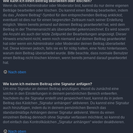
Wie kann ich einen Beitrag bearbeiten oder löschen?
Wenn du nicht Administrator oder Moderator bist, kannst du nur deine eigenen
Beiträge bearbeiten oder löschen. Du kannst einen Beitrag bearbeiten, indem
du das „Ändere Beitrag“-Symbol für den entsprechenden Beitrag anklickst;
eventuell ist dies nur für einen begrenzten Zeitraum nach seiner Erstellung
möglich. Wenn bereits jemand auf deinen Beitrag geantwortet hat, wird dein
Beitrag in der Themenansicht als überarbeitet gekennzeichnet. Es wird sowohl
die Anzahl als auch der letzte Zeitpunkt der Bearbeitungen angezeigt. Dieser
Hinweis erscheint nicht, wenn noch niemand auf deinen Beitrag geantwortet
hat oder wenn ein Administrator oder Moderator deinen Beitrag überarbeitet
hat. Diese können jedoch, falls sie es für nötig halten, eine Notiz hinterlassen,
warum dein Beitrag überarbeitet wurde. Bitte beachte, dass normale Benutzer
einen Beitrag nicht löschen können, wenn bereits jemand darauf geantwortet
hat.
Nach oben
Wie kann ich meinem Beitrag eine Signatur anfügen?
Um eine Signatur an deinen Beitrag anzufügen, musst du zunächst eine
solche in den Einstellungen in deinem persönlichen Bereich entwerfen.
Nachdem du die Signatur erstellt und gespeichert hast, kannst du in jedem
Beitrag das Kästchen „Signatur anhängen“ aktivieren. Du kannst eine Signatur
auch hinzufügen, indem du in deinem persönlichen Bereich das
standardmäßige Anhängen deiner Signatur aktivierst. Wenn du einen
einzelnen Beitrag dennoch ohne Signatur verfassen möchtest, so kannst du
dort einfach das Kontrollkästchen „Signatur anhängen“ wieder deaktivieren.
Nach oben