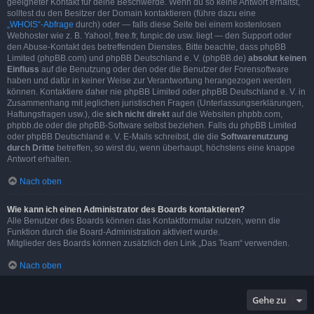
geeigneter Kontakt für deine Beschwerde. Wenn du so keine Antwort erhältst,
solltest du den Besitzer der Domain kontaktieren (führe dazu eine
„WHOIS“-Abfrage
durch) oder — falls diese Seite bei einem kostenlosen
Webhoster wie z. B. Yahoo!, free.fr, funpic.de usw. liegt — den Support oder
den Abuse-Kontakt des betreffenden Dienstes. Bitte beachte, dass phpBB
Limited (phpBB.com) und phpBB Deutschland e. V. (phpBB.de)
absolut keinen
Einfluss
auf die Benutzung oder den oder die Benutzer der Forensoftware
haben und dafür in keiner Weise zur Verantwortung herangezogen werden
können. Kontaktiere daher nie phpBB Limited oder phpBB Deutschland e. V. in
Zusammenhang mit jeglichen juristischen Fragen (Unterlassungserklärungen,
Haftungsfragen usw.), die
sich nicht direkt
auf die Websiten phpbb.com,
phpbb.de oder die phpBB-Software selbst beziehen. Falls du phpBB Limited
oder phpBB Deutschland e. V. E-Mails schreibst, die die
Softwarenutzung
durch Dritte
betreffen, so wirst du, wenn überhaupt, höchstens eine knappe
Antwort erhalten.
Nach oben
Wie kann ich einen Administrator des Boards kontaktieren?
Alle Benutzer des Boards können das Kontaktformular nutzen, wenn die
Funktion durch die Board-Administration aktiviert wurde.
Mitglieder des Boards können zusätzlich den Link „Das Team“ verwenden.
Nach oben
Gehe zu