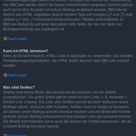
Formatierungsmöglichkeiten für deinen Text gibt. Die Rechte zur Verwendung
von BBCode werden durch die Board-Administration vergeben, können jedoch
auch durch dich für jeden einzelnen Beitrag deaktiviert werden. BBCode ist
ähnlich wie HTML aufgebaut, jedoch werden Tags von eckigen („[“ und „]“) statt
spitzen („<“ und „>“) Klammern eingeschlossen. Weitere Informationen zu
BBCode findest du auf einer speziellen Hilfe-Seite, die von der Seite zur
Beitragserstellung aus zugänglich ist.
Nach oben
Kann ich HTML benutzen?
Nein, es ist nicht möglich, HTML-Code in Beiträgen zu verwenden. Die meisten
Formatierungsmöglichkeiten, die HTML bietet, können über BBCode erreicht
werden.
Nach oben
Was sind Smilies?
Smilies sind kleine Bilder, die benutzt werden können, um ein Gefühl
auszudrücken. Für jeden Smilie gibt es einen kurzen Code, z. B. bedeutet :)
fröhlich und :( traurig. Die Liste aller Smilies kannst du beim Verfassen eines
Beitrags sehen. Versuche bitte trotzdem, Smilies nicht zu häufig zu benutzen,
sie können einen Beitrag schnell unlesbar machen und ein Moderator könnte
deshalb deinen Beitrag entsprechend überarbeiten oder gar komplett löschen.
Die Board-Administration kann auch die Anzahl der Smilies begrenzen, die du
in einem Beitrag benutzen kannst.