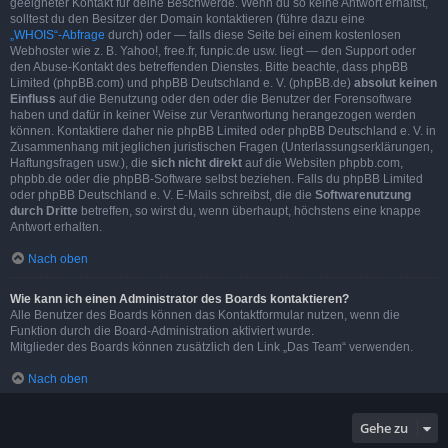
geeigneter Kontakt für deine Beschwerde. Wenn du so keine Antwort erhältst,
solltest du den Besitzer der Domain kontaktieren (führe dazu eine
„WHOIS“-Abfrage
durch) oder — falls diese Seite bei einem kostenlosen
Webhoster wie z. B. Yahoo!, free.fr, funpic.de usw. liegt — den Support oder
den Abuse-Kontakt des betreffenden Dienstes. Bitte beachte, dass phpBB
Limited (phpBB.com) und phpBB Deutschland e. V. (phpBB.de)
absolut keinen
Einfluss
auf die Benutzung oder den oder die Benutzer der Forensoftware
haben und dafür in keiner Weise zur Verantwortung herangezogen werden
können. Kontaktiere daher nie phpBB Limited oder phpBB Deutschland e. V. in
Zusammenhang mit jeglichen juristischen Fragen (Unterlassungserklärungen,
Haftungsfragen usw.), die
sich nicht direkt
auf die Websiten phpbb.com,
phpbb.de oder die phpBB-Software selbst beziehen. Falls du phpBB Limited
oder phpBB Deutschland e. V. E-Mails schreibst, die die
Softwarenutzung
durch Dritte
betreffen, so wirst du, wenn überhaupt, höchstens eine knappe
Antwort erhalten.
Nach oben
Wie kann ich einen Administrator des Boards kontaktieren?
Alle Benutzer des Boards können das Kontaktformular nutzen, wenn die
Funktion durch die Board-Administration aktiviert wurde.
Mitglieder des Boards können zusätzlich den Link „Das Team“ verwenden.
Nach oben
Gehe zu