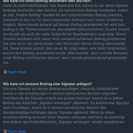
Wie kann ich einen Beitrag bearbeiten oder löschen?
Wenn du nicht Administrator oder Moderator bist, kannst du nur deine eigenen
Beiträge bearbeiten oder löschen. Du kannst einen Beitrag bearbeiten, indem
du das „Ändere Beitrag“-Symbol für den entsprechenden Beitrag anklickst;
eventuell ist dies nur für einen begrenzten Zeitraum nach seiner Erstellung
möglich. Wenn bereits jemand auf deinen Beitrag geantwortet hat, wird dein
Beitrag in der Themenansicht als überarbeitet gekennzeichnet. Es wird sowohl
die Anzahl als auch der letzte Zeitpunkt der Bearbeitungen angezeigt. Dieser
Hinweis erscheint nicht, wenn noch niemand auf deinen Beitrag geantwortet
hat oder wenn ein Administrator oder Moderator deinen Beitrag überarbeitet
hat. Diese können jedoch, falls sie es für nötig halten, eine Notiz hinterlassen,
warum dein Beitrag überarbeitet wurde. Bitte beachte, dass normale Benutzer
einen Beitrag nicht löschen können, wenn bereits jemand darauf geantwortet
hat.
Nach oben
Wie kann ich meinem Beitrag eine Signatur anfügen?
Um eine Signatur an deinen Beitrag anzufügen, musst du zunächst eine
solche in den Einstellungen in deinem persönlichen Bereich entwerfen.
Nachdem du die Signatur erstellt und gespeichert hast, kannst du in jedem
Beitrag das Kästchen „Signatur anhängen“ aktivieren. Du kannst eine Signatur
auch hinzufügen, indem du in deinem persönlichen Bereich das
standardmäßige Anhängen deiner Signatur aktivierst. Wenn du einen
einzelnen Beitrag dennoch ohne Signatur verfassen möchtest, so kannst du
dort einfach das Kontrollkästchen „Signatur anhängen“ wieder deaktivieren.
Nach oben