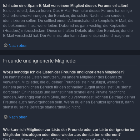
Ich habe eine Spam-E-Mail von einem Mitglied dieses Forums erhalten!
Es tut uns leid, das zu hören. Das E-Mail-Formular dieses Forums hat einige
Sicherheitsvorkehrungen, die Benutzer, die solche Nachrichten senden,
identifizieren sollen. Du solltest einem Administrator die komplette E-Mail, die
du bekommen hast, weiterleiten. Dabei ist es ganz wichtig, die Kopfzeilen
(Headers) mitzuschicken. Diese enthalten Details über den Benutzer, der die
E-Mail verschickt hat. Der Administrator kann dann entsprechend reagieren.
Nach oben
Freunde und ignorierte Mitglieder
Wozu benötige ich die Listen der Freunde und ignorierten Mitglieder?
Du kannst diese Listen benutzen, um andere Mitglieder des Boards zu
verwalten. Mitglieder, die du deiner Freundesliste hinzufügst, werden in
deinem persönlichen Bereich für den schnellen Zugriff aufgelistet. Du siehst
dort deren Onlinestatus und kannst ihnen schnell eine Private Nachricht
senden. Abhängig von dem Style, den du verwendest, können Beiträge deiner
Freunde auch hervorgehoben sein. Wenn du einen Benutzer ignorierst, dann
siehst du seine Beiträge standardmäßig nicht.
Nach oben
Wie kann ich Mitglieder zur Liste der Freunde oder zur Liste der ignorierten
Mitglieder hinzufügen oder diese wieder aus den Listen entfernen?
Du kannst Benutzer auf zwei Arten auf diese Listen setzen: In jedem