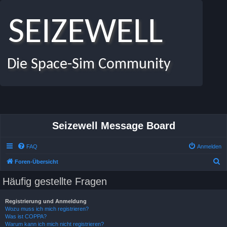
SEIZEWELL
Die Space-Sim Community
Seizewell Message Board
FAQ
Anmelden
S
Foren-Übersicht
u
Häufig gestellte Fragen
c
h
Registrierung und Anmeldung
Wozu muss ich mich registrieren?
e
Was ist COPPA?
Warum kann ich mich nicht registrieren?