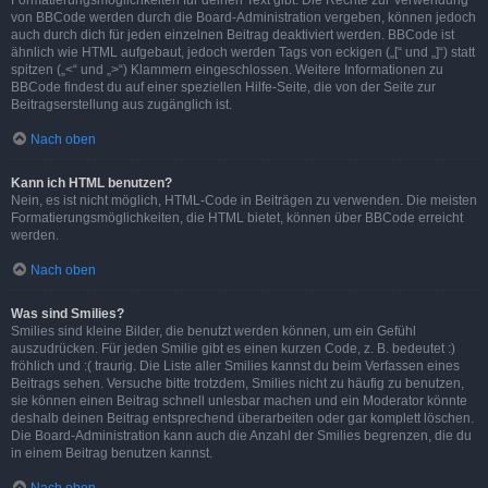
Formatierungsmöglichkeiten für deinen Text gibt. Die Rechte zur Verwendung
von BBCode werden durch die Board-Administration vergeben, können jedoch
auch durch dich für jeden einzelnen Beitrag deaktiviert werden. BBCode ist
ähnlich wie HTML aufgebaut, jedoch werden Tags von eckigen („[“ und „]“) statt
spitzen („<“ und „>“) Klammern eingeschlossen. Weitere Informationen zu
BBCode findest du auf einer speziellen Hilfe-Seite, die von der Seite zur
Beitragserstellung aus zugänglich ist.
Nach oben
Kann ich HTML benutzen?
Nein, es ist nicht möglich, HTML-Code in Beiträgen zu verwenden. Die meisten
Formatierungsmöglichkeiten, die HTML bietet, können über BBCode erreicht
werden.
Nach oben
Was sind Smilies?
Smilies sind kleine Bilder, die benutzt werden können, um ein Gefühl
auszudrücken. Für jeden Smilie gibt es einen kurzen Code, z. B. bedeutet :)
fröhlich und :( traurig. Die Liste aller Smilies kannst du beim Verfassen eines
Beitrags sehen. Versuche bitte trotzdem, Smilies nicht zu häufig zu benutzen,
sie können einen Beitrag schnell unlesbar machen und ein Moderator könnte
deshalb deinen Beitrag entsprechend überarbeiten oder gar komplett löschen.
Die Board-Administration kann auch die Anzahl der Smilies begrenzen, die du
in einem Beitrag benutzen kannst.