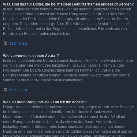
Was sind das für Bilder, die bei meinem Benutzernamen angezeigt werden?
In der Beitragsansicht können zwei Bilder bei deinem Benutzernamen stehen.
Eines dieser Bilder ist meist mit deinem Rang verknüpft: Oft sind dies Sterne,
Kästchen oder Punkte, die deine Beitragszahl oder deinen Status im Forum
angeben. Das andere, meist größere, Bild wird auch als „Avatar“ bezeichnet.
Es handelt sich hierbei in der Regel um ein persönliches Bild, welches von
Benutzer zu Benutzer unterschiedlich ist.
Nach oben
Wie verwende ich einen Avatar?
In deinem persönlichen Bereich kannst du unter „Profil“ einen Avatar über eine
der folgenden vier Methoden hinzufügen: Gravatar, Galerie, Remote oder
Hochladen. Die Board-Administration kann bestimmen, ob und wie die
Benutzer Avatare benutzen können. Wenn du keinen Avatar benutzen kannst,
solltest du die Board-Administration kontaktieren.
Nach oben
Was ist mein Rang und wie kann ich ihn ändern?
Ränge, die unter deinem Benutzernamen stehen, zeigen an, wie viele Beiträge
du bislang erstellt hast oder identifizieren bestimmte Benutzer wie
Moderatoren und Administratoren. Normalerweise kannst du den Wortlaut
eines Ranges nicht direkt ändern, da sie von der Board-Administration
festgelegt wurden. Bitte schreibe keine sinnlosen Beiträge, nur um deinen
Rang zu erhöhen — die meisten Boards dulden dieses Verhalten nicht und ein
Moderator oder Administrator wird deinen Rang unter Umständen einfach