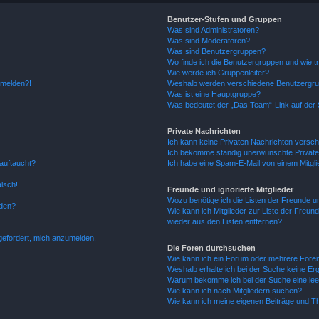
Benutzer-Stufen und Gruppen
Was sind Administratoren?
Was sind Moderatoren?
Was sind Benutzergruppen?
Wo finde ich die Benutzergruppen und wie tr
Wie werde ich Gruppenleiter?
anmelden?!
Weshalb werden verschiedene Benutzergrupp
Was ist eine Hauptgruppe?
Was bedeutet der „Das Team“-Link auf der S
Private Nachrichten
Ich kann keine Privaten Nachrichten versch
Ich bekomme ständig unerwünschte Private
auftaucht?
Ich habe eine Spam-E-Mail von einem Mitgli
alsch!
Freunde und ignorierte Mitglieder
Wozu benötige ich die Listen der Freunde un
rden?
Wie kann ich Mitglieder zur Liste der Freund
wieder aus den Listen entfernen?
fgefordert, mich anzumelden.
Die Foren durchsuchen
Wie kann ich ein Forum oder mehrere For
Weshalb erhalte ich bei der Suche keine Er
Warum bekomme ich bei der Suche eine lee
Wie kann ich nach Mitgliedern suchen?
Wie kann ich meine eigenen Beiträge und T