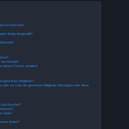
ete ich ihnen bei?
en farbig dargestellt?
tartseite?
icken!
 Nachrichten!
ed dieses Forums erhalten!
d ignorierten Mitglieder?
e oder zur Liste der ignorierten Mitglieder hinzufügen oder diese
en durchsuchen?
gebnisse?
re Seite?
hemen finden?