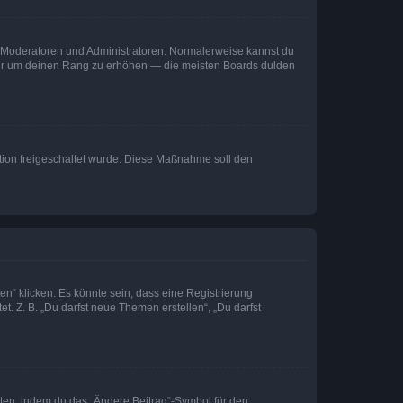
ie Moderatoren und Administratoren. Normalerweise kannst du
, nur um deinen Rang zu erhöhen — die meisten Boards dulden
ration freigeschaltet wurde. Diese Maßnahme soll den
n“ klicken. Es könnte sein, dass eine Registrierung
t. Z. B. „Du darfst neue Themen erstellen“, „Du darfst
iten, indem du das „Ändere Beitrag“-Symbol für den