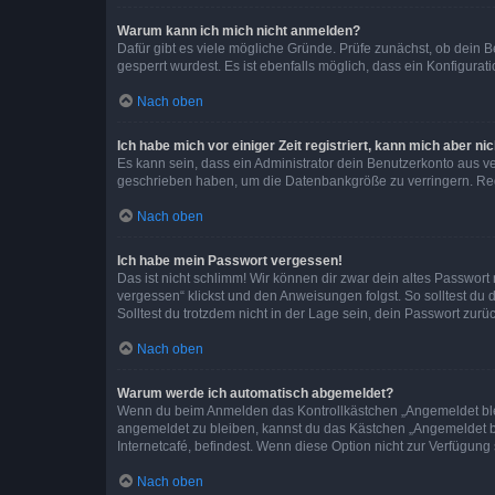
Warum kann ich mich nicht anmelden?
Dafür gibt es viele mögliche Gründe. Prüfe zunächst, ob dein 
gesperrt wurdest. Es ist ebenfalls möglich, dass ein Konfigurat
Nach oben
Ich habe mich vor einiger Zeit registriert, kann mich aber n
Es kann sein, dass ein Administrator dein Benutzerkonto aus v
geschrieben haben, um die Datenbankgröße zu verringern. Regis
Nach oben
Ich habe mein Passwort vergessen!
Das ist nicht schlimm! Wir können dir zwar dein altes Passwort
vergessen“ klickst und den Anweisungen folgst. So solltest du
Solltest du trotzdem nicht in der Lage sein, dein Passwort zur
Nach oben
Warum werde ich automatisch abgemeldet?
Wenn du beim Anmelden das Kontrollkästchen „Angemeldet bleib
angemeldet zu bleiben, kannst du das Kästchen „Angemeldet b
Internetcafé, befindest. Wenn diese Option nicht zur Verfügung
Nach oben