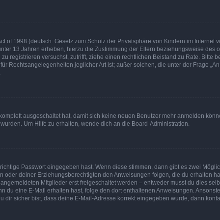
t of 1998 (deutsch: Gesetz zum Schutz der Privatsphäre von Kindern im Internet vo
unter 13 Jahren erheben, hierzu die Zustimmung der Eltern beziehungsweise des o
h zu registrieren versuchst, zutrifft, ziehe einen rechtlichen Beistand zu Rate. Bit
für Rechtsangelegenheiten jeglicher Art ist; außer solchen, die unter der Frage „
.
g komplett ausgeschaltet hat, damit sich keine neuen Benutzer mehr anmelden könn
 wurden. Um Hilfe zu erhalten, wende dich an die Board-Administration.
 richtige Passwort eingegeben hast. Wenn diese stimmen, dann gibt es zwei Mögl
tern oder deiner Erziehungsberechtigten den Anweisungen folgen, die du erhalten ha
u angemeldeten Mitglieder erst freigeschaltet werden – entweder musst du dies selbs
. Wenn du eine E-Mail erhalten hast, folge den dort enthaltenen Anweisungen. Ansons
 dir sicher bist, dass deine E-Mail-Adresse korrekt eingegeben wurde, dann kontak