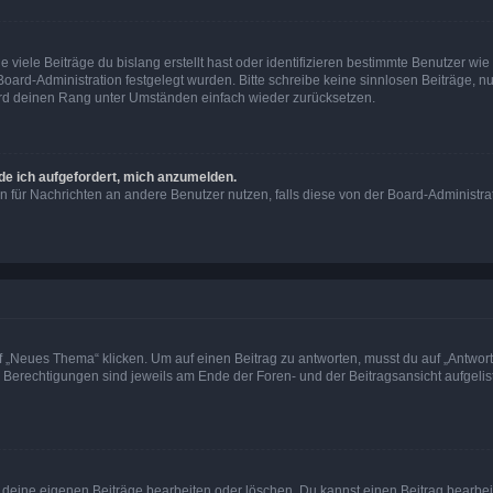
viele Beiträge du bislang erstellt hast oder identifizieren bestimmte Benutzer w
 Board-Administration festgelegt wurden. Bitte schreibe keine sinnlosen Beiträge
wird deinen Rang unter Umständen einfach wieder zurücksetzen.
rde ich aufgefordert, mich anzumelden.
ion für Nachrichten an andere Benutzer nutzen, falls diese von der Board-Administ
„Neues Thema“ klicken. Um auf einen Beitrag zu antworten, musst du auf „Antworte
e Berechtigungen sind jeweils am Ende der Foren- und der Beitragsansicht aufgeliste
r deine eigenen Beiträge bearbeiten oder löschen. Du kannst einen Beitrag bearbe