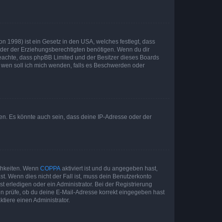
n 1998) ist ein Gesetz in den USA, welches festlegt, dass
der der Erziehungsberechtigten benötigen. Wenn du dir
te beachte, dass phpBB Limited und der Besitzer dieses Boards
An wen soll ich mich wenden, falls es Beschwerden oder
en. Es könnte auch sein, dass deine IP-Adresse oder der
ichkeiten. Wenn
COPPA
aktiviert ist und du angegeben hast,
st. Wenn dies nicht der Fall ist, muss dein Benutzerkonto
t erledigen oder ein Administrator. Bei der Registrierung
ten prüfe, ob du deine E-Mail-Adresse korrekt eingegeben hast
tiere einen Administrator.