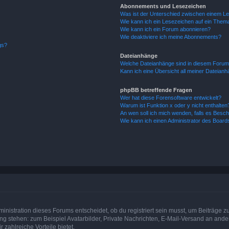
Abonnements und Lesezeichen
Was ist der Unterschied zwischen einem L
Wie kann ich ein Lesezeichen auf ein Them
Wie kann ich ein Forum abonnieren?
Wie deaktiviere ich meine Abonnements?
gs?
Dateianhänge
Welche Dateianhänge sind in diesem Forum
Kann ich eine Übersicht all meiner Dateian
phpBB betreffende Fragen
Wer hat diese Forensoftware entwickelt?
Warum ist Funktion x oder y nicht enthalten
An wen soll ich mich wenden, falls es Besc
Wie kann ich einen Administrator des Board
istration dieses Forums entscheidet, ob du registriert sein musst, um Beiträge zu s
ung stehen: zum Beispiel Avatarbilder, Private Nachrichten, E-Mail-Versand an ander
 zahlreiche Vorteile bietet.