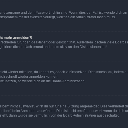
Benutzername und dein Passwort richtig sind. Wenn dies der Fall ist, wende dich a
ionsproblem mit der Website vorliegt, welches ein Administrator lösen muss.
icht mehr anmelden?!
erschieden Gründen deaktiviert oder gelöscht hat. Außerdem löschen viele Boards r
triere dich einfach erneut und nimm aktiv an den Diskussionen teil!
 nicht wieder mitteilen, du kannst es jedoch zurücksetzen. Dies machst du, indem 
 dich schnell wieder anmelden können.
ückzusetzen, so wende dich an die Board-Administration.
en“ nicht auswählst, wirst du nur für eine Sitzung angemeldet. Dies verhindert 
leiben“ beim Anmelden auswählen. Dies ist nicht empfehlenswert, wenn du dich an
 steht, dann wurde sie vermutlich von der Board-Administration ausgeschaltet.