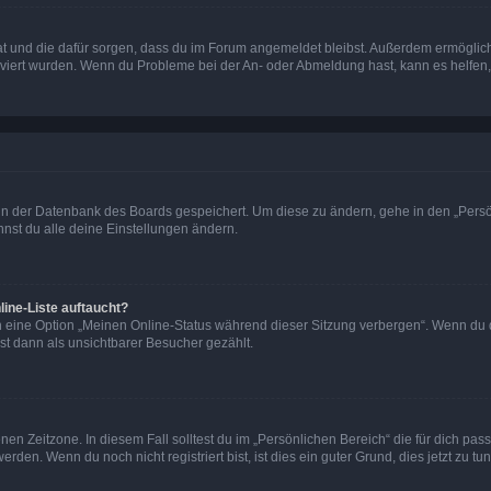
 hat und die dafür sorgen, dass du im Forum angemeldet bleibst. Außerdem ermögli
tiviert wurden. Wenn du Probleme bei der An- oder Abmeldung hast, kann es helfen
n in der Datenbank des Boards gespeichert. Um diese zu ändern, gehe in den „Persö
nst du alle deine Einstellungen ändern.
ine-Liste auftaucht?
n eine Option „Meinen Online-Status während dieser Sitzung verbergen“. Wenn du d
st dann als unsichtbarer Besucher gezählt.
en Zeitzone. In diesem Fall solltest du im „Persönlichen Bereich“ die für dich passe
den. Wenn du noch nicht registriert bist, ist dies ein guter Grund, dies jetzt zu tun