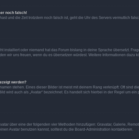
mer noch falsch!
t hast und die Zeit trotzdem noch falsch ist, geht die Uhr des Servers vermutlich fal
t installiert oder niemand hat das Forum bislang in deine Sprache übersetzt. Frag
, würden wir uns freuen, wenn du es übersetzen würdest. Weitere Informationen dazu
gezeigt werden?
amen stehen. Eines dieser Bilder ist meist mit deinem Rang verknüpft: Oft sind di
ld wird auch als „Avatar“ bezeichnet. Es handelt sich hierbei in der Regel um ein
 Avatar über eine der folgenden vier Methoden hinzufügen: Gravatar, Galerie, Rem
en Avatar benutzen kannst, solltest du die Board-Administration kontaktieren.