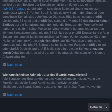
geeigneter Kontakt für deine Beschwerde. Wenn du so keine Antwort erhältst,
solltest du den Besitzer der Domain kontaktieren (führe dazu eine
„WHOIS“-Abfrage
durch) oder — falls diese Seite bei einem kostenlosen
Webhoster wie z. B. Yahoo!, free.fr, funpic.de usw. liegt — den Support oder
den Abuse-Kontakt des betreffenden Dienstes. Bitte beachte, dass phpBB
Limited (phpBB.com) und phpBB Deutschland e. V. (phpBB.de)
absolut keinen
Einfluss
auf die Benutzung oder den oder die Benutzer der Forensoftware
haben und dafür in keiner Weise zur Verantwortung herangezogen werden
können. Kontaktiere daher nie phpBB Limited oder phpBB Deutschland e. V. in
Zusammenhang mit jeglichen juristischen Fragen (Unterlassungserklärungen,
Haftungsfragen usw.), die
sich nicht direkt
auf die Websiten phpbb.com,
phpbb.de oder die phpBB-Software selbst beziehen. Falls du phpBB Limited
oder phpBB Deutschland e. V. E-Mails schreibst, die die
Softwarenutzung
durch Dritte
betreffen, so wirst du, wenn überhaupt, höchstens eine knappe
Antwort erhalten.
Nach oben
Wie kann ich einen Administrator des Boards kontaktieren?
Alle Benutzer des Boards können das Kontaktformular nutzen, wenn die
Funktion durch die Board-Administration aktiviert wurde.
Mitglieder des Boards können zusätzlich den Link „Das Team“ verwenden.
Nach oben
Gehe zu