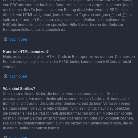
Formatierungsmöglichkeiten für deinen Text gibt. Die Rechte zur Verwendung
von BBCode werden durch die Board-Administration vergeben, können jedoch
auch durch dich für jeden einzelnen Beitrag deaktiviert werden. BBCode ist
ähnlich wie HTML aufgebaut, jedoch werden Tags von eckigen („[“ und „]“) statt
spitzen („<“ und „>“) Klammern eingeschlossen. Weitere Informationen zu
BBCode findest du auf einer speziellen Hilfe-Seite, die von der Seite zur
Beitragserstellung aus zugänglich ist.
Nach oben
Kann ich HTML benutzen?
Nein, es ist nicht möglich, HTML-Code in Beiträgen zu verwenden. Die meisten
Formatierungsmöglichkeiten, die HTML bietet, können über BBCode erreicht
werden.
Nach oben
Was sind Smilies?
Smilies sind kleine Bilder, die benutzt werden können, um ein Gefühl
auszudrücken. Für jeden Smilie gibt es einen kurzen Code, z. B. bedeutet :)
fröhlich und :( traurig. Die Liste aller Smilies kannst du beim Verfassen eines
Beitrags sehen. Versuche bitte trotzdem, Smilies nicht zu häufig zu benutzen,
sie können einen Beitrag schnell unlesbar machen und ein Moderator könnte
deshalb deinen Beitrag entsprechend überarbeiten oder gar komplett löschen.
Die Board-Administration kann auch die Anzahl der Smilies begrenzen, die du
in einem Beitrag benutzen kannst.