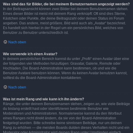
Was sind das für Bilder, die bei meinem Benutzernamen angezeigt werden?
In der Beitragsansicht können zwei Bilder bei deinem Benutzernamen stehen.
Eines dieser Bilder ist meist mit deinem Rang verknüpft: Oft sind dies Sterne,
Kästchen oder Punkte, die deine Beitragszahl oder deinen Status im Forum
angeben. Das andere, meist größere, Bild wird auch als „Avatar“ bezeichnet.
Es handelt sich hierbei in der Regel um ein persönliches Bild, welches von
Benutzer zu Benutzer unterschiedlich ist.
Nach oben
Wie verwende ich einen Avatar?
In deinem persönlichen Bereich kannst du unter „Profil“ einen Avatar über eine
der folgenden vier Methoden hinzufügen: Gravatar, Galerie, Remote oder
Hochladen. Die Board-Administration kann bestimmen, ob und wie die
Benutzer Avatare benutzen können. Wenn du keinen Avatar benutzen kannst,
solltest du die Board-Administration kontaktieren.
Nach oben
Was ist mein Rang und wie kann ich ihn ändern?
Ränge, die unter deinem Benutzernamen stehen, zeigen an, wie viele Beiträge
du bislang erstellt hast oder identifizieren bestimmte Benutzer wie
Moderatoren und Administratoren. Normalerweise kannst du den Wortlaut
eines Ranges nicht direkt ändern, da sie von der Board-Administration
festgelegt wurden. Bitte schreibe keine sinnlosen Beiträge, nur um deinen
Rang zu erhöhen — die meisten Boards dulden dieses Verhalten nicht und ein
Moderator oder Administrator wird deinen Rang unter Umständen einfach