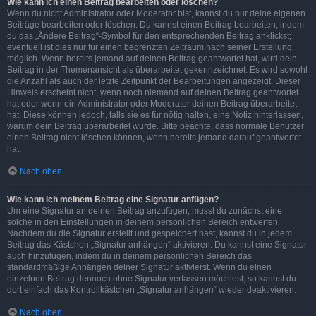
Wie kann ich einen Beitrag bearbeiten oder löschen?
Wenn du nicht Administrator oder Moderator bist, kannst du nur deine eigenen
Beiträge bearbeiten oder löschen. Du kannst einen Beitrag bearbeiten, indem
du das „Ändere Beitrag“-Symbol für den entsprechenden Beitrag anklickst;
eventuell ist dies nur für einen begrenzten Zeitraum nach seiner Erstellung
möglich. Wenn bereits jemand auf deinen Beitrag geantwortet hat, wird dein
Beitrag in der Themenansicht als überarbeitet gekennzeichnet. Es wird sowohl
die Anzahl als auch der letzte Zeitpunkt der Bearbeitungen angezeigt. Dieser
Hinweis erscheint nicht, wenn noch niemand auf deinen Beitrag geantwortet
hat oder wenn ein Administrator oder Moderator deinen Beitrag überarbeitet
hat. Diese können jedoch, falls sie es für nötig halten, eine Notiz hinterlassen,
warum dein Beitrag überarbeitet wurde. Bitte beachte, dass normale Benutzer
einen Beitrag nicht löschen können, wenn bereits jemand darauf geantwortet
hat.
Nach oben
Wie kann ich meinem Beitrag eine Signatur anfügen?
Um eine Signatur an deinen Beitrag anzufügen, musst du zunächst eine
solche in den Einstellungen in deinem persönlichen Bereich entwerfen.
Nachdem du die Signatur erstellt und gespeichert hast, kannst du in jedem
Beitrag das Kästchen „Signatur anhängen“ aktivieren. Du kannst eine Signatur
auch hinzufügen, indem du in deinem persönlichen Bereich das
standardmäßige Anhängen deiner Signatur aktivierst. Wenn du einen
einzelnen Beitrag dennoch ohne Signatur verfassen möchtest, so kannst du
dort einfach das Kontrollkästchen „Signatur anhängen“ wieder deaktivieren.
Nach oben