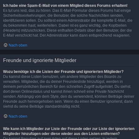
Ich habe eine Spam-E-Mail von einem Mitglied dieses Forums erhalten!
Es tut uns leid, das zu hören. Das E-Mail-Formular dieses Forums hat einige
Sicherheitsvorkehrungen, die Benutzer, die solche Nachrichten senden,
identifizieren sollen. Du solltest einem Administrator die komplette E-Mail, die
du bekommen hast, weiterleiten. Dabei ist es ganz wichtig, die Kopfzeilen
(Headers) mitzuschicken. Diese enthalten Details über den Benutzer, der die
E-Mail verschickt hat. Der Administrator kann dann entsprechend reagieren.
Nach oben
Freunde und ignorierte Mitglieder
Wozu benötige ich die Listen der Freunde und ignorierten Mitglieder?
Du kannst diese Listen benutzen, um andere Mitglieder des Boards zu
verwalten. Mitglieder, die du deiner Freundesliste hinzufügst, werden in
deinem persönlichen Bereich für den schnellen Zugriff aufgelistet. Du siehst
dort deren Onlinestatus und kannst ihnen schnell eine Private Nachricht
senden. Abhängig von dem Style, den du verwendest, können Beiträge deiner
Freunde auch hervorgehoben sein. Wenn du einen Benutzer ignorierst, dann
siehst du seine Beiträge standardmäßig nicht.
Nach oben
Wie kann ich Mitglieder zur Liste der Freunde oder zur Liste der ignorierten
Mitglieder hinzufügen oder diese wieder aus den Listen entfernen?
Du kannst Benutzer auf zwei Arten auf diese Listen setzen: In jedem