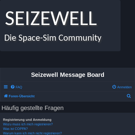
SEIZEWELL
Die Space-Sim Community
Seizewell Message Board
FAQ
Anmelden
S
Foren-Übersicht
u
Häufig gestellte Fragen
c
h
Registrierung und Anmeldung
Wozu muss ich mich registrieren?
e
Was ist COPPA?
Warum kann ich mich nicht registrieren?