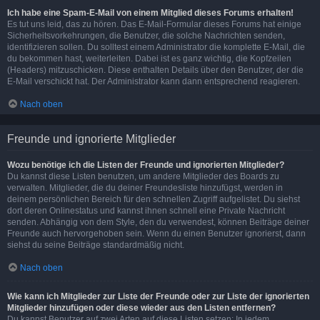
Ich habe eine Spam-E-Mail von einem Mitglied dieses Forums erhalten!
Es tut uns leid, das zu hören. Das E-Mail-Formular dieses Forums hat einige
Sicherheitsvorkehrungen, die Benutzer, die solche Nachrichten senden,
identifizieren sollen. Du solltest einem Administrator die komplette E-Mail, die
du bekommen hast, weiterleiten. Dabei ist es ganz wichtig, die Kopfzeilen
(Headers) mitzuschicken. Diese enthalten Details über den Benutzer, der die
E-Mail verschickt hat. Der Administrator kann dann entsprechend reagieren.
Nach oben
Freunde und ignorierte Mitglieder
Wozu benötige ich die Listen der Freunde und ignorierten Mitglieder?
Du kannst diese Listen benutzen, um andere Mitglieder des Boards zu
verwalten. Mitglieder, die du deiner Freundesliste hinzufügst, werden in
deinem persönlichen Bereich für den schnellen Zugriff aufgelistet. Du siehst
dort deren Onlinestatus und kannst ihnen schnell eine Private Nachricht
senden. Abhängig von dem Style, den du verwendest, können Beiträge deiner
Freunde auch hervorgehoben sein. Wenn du einen Benutzer ignorierst, dann
siehst du seine Beiträge standardmäßig nicht.
Nach oben
Wie kann ich Mitglieder zur Liste der Freunde oder zur Liste der ignorierten
Mitglieder hinzufügen oder diese wieder aus den Listen entfernen?
Du kannst Benutzer auf zwei Arten auf diese Listen setzen: In jedem