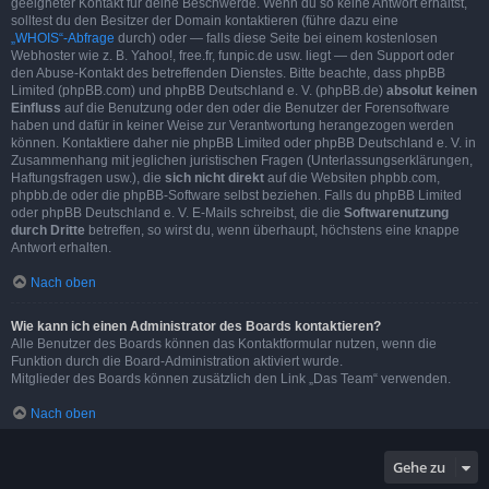
geeigneter Kontakt für deine Beschwerde. Wenn du so keine Antwort erhältst,
solltest du den Besitzer der Domain kontaktieren (führe dazu eine
„WHOIS“-Abfrage
durch) oder — falls diese Seite bei einem kostenlosen
Webhoster wie z. B. Yahoo!, free.fr, funpic.de usw. liegt — den Support oder
den Abuse-Kontakt des betreffenden Dienstes. Bitte beachte, dass phpBB
Limited (phpBB.com) und phpBB Deutschland e. V. (phpBB.de)
absolut keinen
Einfluss
auf die Benutzung oder den oder die Benutzer der Forensoftware
haben und dafür in keiner Weise zur Verantwortung herangezogen werden
können. Kontaktiere daher nie phpBB Limited oder phpBB Deutschland e. V. in
Zusammenhang mit jeglichen juristischen Fragen (Unterlassungserklärungen,
Haftungsfragen usw.), die
sich nicht direkt
auf die Websiten phpbb.com,
phpbb.de oder die phpBB-Software selbst beziehen. Falls du phpBB Limited
oder phpBB Deutschland e. V. E-Mails schreibst, die die
Softwarenutzung
durch Dritte
betreffen, so wirst du, wenn überhaupt, höchstens eine knappe
Antwort erhalten.
Nach oben
Wie kann ich einen Administrator des Boards kontaktieren?
Alle Benutzer des Boards können das Kontaktformular nutzen, wenn die
Funktion durch die Board-Administration aktiviert wurde.
Mitglieder des Boards können zusätzlich den Link „Das Team“ verwenden.
Nach oben
Gehe zu