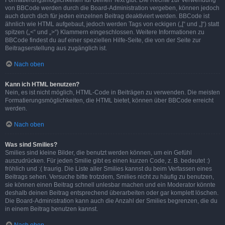
Formatierungsmöglichkeiten für deinen Text gibt. Die Rechte zur Verwendung
von BBCode werden durch die Board-Administration vergeben, können jedoch
auch durch dich für jeden einzelnen Beitrag deaktiviert werden. BBCode ist
ähnlich wie HTML aufgebaut, jedoch werden Tags von eckigen („[“ und „]“) statt
spitzen („<“ und „>“) Klammern eingeschlossen. Weitere Informationen zu
BBCode findest du auf einer speziellen Hilfe-Seite, die von der Seite zur
Beitragserstellung aus zugänglich ist.
Nach oben
Kann ich HTML benutzen?
Nein, es ist nicht möglich, HTML-Code in Beiträgen zu verwenden. Die meisten
Formatierungsmöglichkeiten, die HTML bietet, können über BBCode erreicht
werden.
Nach oben
Was sind Smilies?
Smilies sind kleine Bilder, die benutzt werden können, um ein Gefühl
auszudrücken. Für jeden Smilie gibt es einen kurzen Code, z. B. bedeutet :)
fröhlich und :( traurig. Die Liste aller Smilies kannst du beim Verfassen eines
Beitrags sehen. Versuche bitte trotzdem, Smilies nicht zu häufig zu benutzen,
sie können einen Beitrag schnell unlesbar machen und ein Moderator könnte
deshalb deinen Beitrag entsprechend überarbeiten oder gar komplett löschen.
Die Board-Administration kann auch die Anzahl der Smilies begrenzen, die du
in einem Beitrag benutzen kannst.