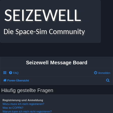
SEIZEWELL
Die Space-Sim Community
Seizewell Message Board
FAQ
Anmelden
S
Foren-Übersicht
u
Häufig gestellte Fragen
c
h
Registrierung und Anmeldung
Wozu muss ich mich registrieren?
e
Was ist COPPA?
Warum kann ich mich nicht registrieren?