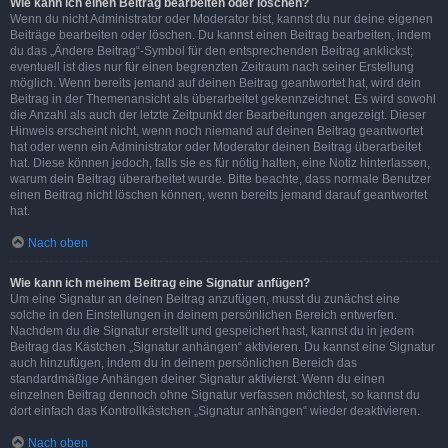
Wie kann ich einen Beitrag bearbeiten oder löschen?
Wenn du nicht Administrator oder Moderator bist, kannst du nur deine eigenen
Beiträge bearbeiten oder löschen. Du kannst einen Beitrag bearbeiten, indem
du das „Ändere Beitrag“-Symbol für den entsprechenden Beitrag anklickst;
eventuell ist dies nur für einen begrenzten Zeitraum nach seiner Erstellung
möglich. Wenn bereits jemand auf deinen Beitrag geantwortet hat, wird dein
Beitrag in der Themenansicht als überarbeitet gekennzeichnet. Es wird sowohl
die Anzahl als auch der letzte Zeitpunkt der Bearbeitungen angezeigt. Dieser
Hinweis erscheint nicht, wenn noch niemand auf deinen Beitrag geantwortet
hat oder wenn ein Administrator oder Moderator deinen Beitrag überarbeitet
hat. Diese können jedoch, falls sie es für nötig halten, eine Notiz hinterlassen,
warum dein Beitrag überarbeitet wurde. Bitte beachte, dass normale Benutzer
einen Beitrag nicht löschen können, wenn bereits jemand darauf geantwortet
hat.
Nach oben
Wie kann ich meinem Beitrag eine Signatur anfügen?
Um eine Signatur an deinen Beitrag anzufügen, musst du zunächst eine
solche in den Einstellungen in deinem persönlichen Bereich entwerfen.
Nachdem du die Signatur erstellt und gespeichert hast, kannst du in jedem
Beitrag das Kästchen „Signatur anhängen“ aktivieren. Du kannst eine Signatur
auch hinzufügen, indem du in deinem persönlichen Bereich das
standardmäßige Anhängen deiner Signatur aktivierst. Wenn du einen
einzelnen Beitrag dennoch ohne Signatur verfassen möchtest, so kannst du
dort einfach das Kontrollkästchen „Signatur anhängen“ wieder deaktivieren.
Nach oben