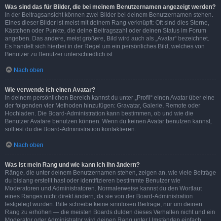
Was sind das für Bilder, die bei meinem Benutzernamen angezeigt werden?
In der Beitragsansicht können zwei Bilder bei deinem Benutzernamen stehen.
Eines dieser Bilder ist meist mit deinem Rang verknüpft: Oft sind dies Sterne,
Kästchen oder Punkte, die deine Beitragszahl oder deinen Status im Forum
angeben. Das andere, meist größere, Bild wird auch als „Avatar“ bezeichnet.
Es handelt sich hierbei in der Regel um ein persönliches Bild, welches von
Benutzer zu Benutzer unterschiedlich ist.
Nach oben
Wie verwende ich einen Avatar?
In deinem persönlichen Bereich kannst du unter „Profil“ einen Avatar über eine
der folgenden vier Methoden hinzufügen: Gravatar, Galerie, Remote oder
Hochladen. Die Board-Administration kann bestimmen, ob und wie die
Benutzer Avatare benutzen können. Wenn du keinen Avatar benutzen kannst,
solltest du die Board-Administration kontaktieren.
Nach oben
Was ist mein Rang und wie kann ich ihn ändern?
Ränge, die unter deinem Benutzernamen stehen, zeigen an, wie viele Beiträge
du bislang erstellt hast oder identifizieren bestimmte Benutzer wie
Moderatoren und Administratoren. Normalerweise kannst du den Wortlaut
eines Ranges nicht direkt ändern, da sie von der Board-Administration
festgelegt wurden. Bitte schreibe keine sinnlosen Beiträge, nur um deinen
Rang zu erhöhen — die meisten Boards dulden dieses Verhalten nicht und ein
Moderator oder Administrator wird deinen Rang unter Umständen einfach