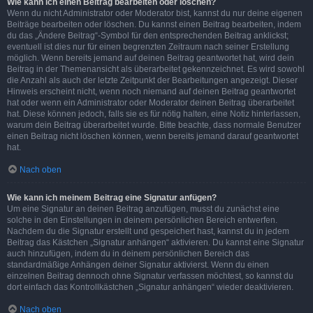
Wie kann ich einen Beitrag bearbeiten oder löschen?
Wenn du nicht Administrator oder Moderator bist, kannst du nur deine eigenen
Beiträge bearbeiten oder löschen. Du kannst einen Beitrag bearbeiten, indem
du das „Ändere Beitrag“-Symbol für den entsprechenden Beitrag anklickst;
eventuell ist dies nur für einen begrenzten Zeitraum nach seiner Erstellung
möglich. Wenn bereits jemand auf deinen Beitrag geantwortet hat, wird dein
Beitrag in der Themenansicht als überarbeitet gekennzeichnet. Es wird sowohl
die Anzahl als auch der letzte Zeitpunkt der Bearbeitungen angezeigt. Dieser
Hinweis erscheint nicht, wenn noch niemand auf deinen Beitrag geantwortet
hat oder wenn ein Administrator oder Moderator deinen Beitrag überarbeitet
hat. Diese können jedoch, falls sie es für nötig halten, eine Notiz hinterlassen,
warum dein Beitrag überarbeitet wurde. Bitte beachte, dass normale Benutzer
einen Beitrag nicht löschen können, wenn bereits jemand darauf geantwortet
hat.
Nach oben
Wie kann ich meinem Beitrag eine Signatur anfügen?
Um eine Signatur an deinen Beitrag anzufügen, musst du zunächst eine
solche in den Einstellungen in deinem persönlichen Bereich entwerfen.
Nachdem du die Signatur erstellt und gespeichert hast, kannst du in jedem
Beitrag das Kästchen „Signatur anhängen“ aktivieren. Du kannst eine Signatur
auch hinzufügen, indem du in deinem persönlichen Bereich das
standardmäßige Anhängen deiner Signatur aktivierst. Wenn du einen
einzelnen Beitrag dennoch ohne Signatur verfassen möchtest, so kannst du
dort einfach das Kontrollkästchen „Signatur anhängen“ wieder deaktivieren.
Nach oben