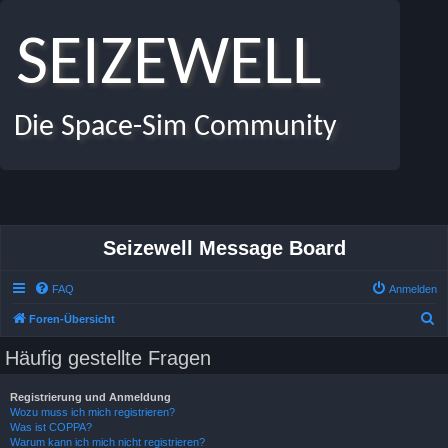
SEIZEWELL
Die Space-Sim Community
Seizewell Message Board
FAQ
Anmelden
S
Foren-Übersicht
u
Häufig gestellte Fragen
c
h
Registrierung und Anmeldung
Wozu muss ich mich registrieren?
e
Was ist COPPA?
Warum kann ich mich nicht registrieren?