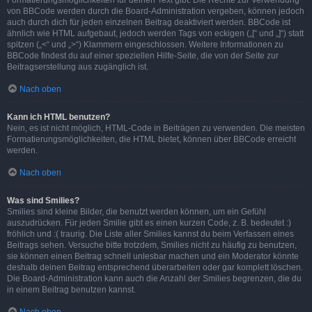
Formatierungsmöglichkeiten für deinen Text gibt. Die Rechte zur Verwendung
von BBCode werden durch die Board-Administration vergeben, können jedoch
auch durch dich für jeden einzelnen Beitrag deaktiviert werden. BBCode ist
ähnlich wie HTML aufgebaut, jedoch werden Tags von eckigen („[“ und „]“) statt
spitzen („<“ und „>“) Klammern eingeschlossen. Weitere Informationen zu
BBCode findest du auf einer speziellen Hilfe-Seite, die von der Seite zur
Beitragserstellung aus zugänglich ist.
Nach oben
Kann ich HTML benutzen?
Nein, es ist nicht möglich, HTML-Code in Beiträgen zu verwenden. Die meisten
Formatierungsmöglichkeiten, die HTML bietet, können über BBCode erreicht
werden.
Nach oben
Was sind Smilies?
Smilies sind kleine Bilder, die benutzt werden können, um ein Gefühl
auszudrücken. Für jeden Smilie gibt es einen kurzen Code, z. B. bedeutet :)
fröhlich und :( traurig. Die Liste aller Smilies kannst du beim Verfassen eines
Beitrags sehen. Versuche bitte trotzdem, Smilies nicht zu häufig zu benutzen,
sie können einen Beitrag schnell unlesbar machen und ein Moderator könnte
deshalb deinen Beitrag entsprechend überarbeiten oder gar komplett löschen.
Die Board-Administration kann auch die Anzahl der Smilies begrenzen, die du
in einem Beitrag benutzen kannst.