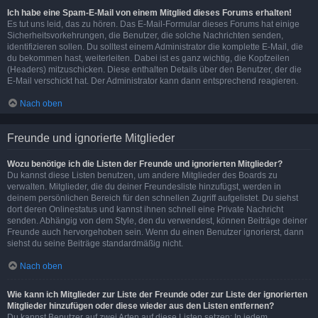
Ich habe eine Spam-E-Mail von einem Mitglied dieses Forums erhalten!
Es tut uns leid, das zu hören. Das E-Mail-Formular dieses Forums hat einige
Sicherheitsvorkehrungen, die Benutzer, die solche Nachrichten senden,
identifizieren sollen. Du solltest einem Administrator die komplette E-Mail, die
du bekommen hast, weiterleiten. Dabei ist es ganz wichtig, die Kopfzeilen
(Headers) mitzuschicken. Diese enthalten Details über den Benutzer, der die
E-Mail verschickt hat. Der Administrator kann dann entsprechend reagieren.
Nach oben
Freunde und ignorierte Mitglieder
Wozu benötige ich die Listen der Freunde und ignorierten Mitglieder?
Du kannst diese Listen benutzen, um andere Mitglieder des Boards zu
verwalten. Mitglieder, die du deiner Freundesliste hinzufügst, werden in
deinem persönlichen Bereich für den schnellen Zugriff aufgelistet. Du siehst
dort deren Onlinestatus und kannst ihnen schnell eine Private Nachricht
senden. Abhängig von dem Style, den du verwendest, können Beiträge deiner
Freunde auch hervorgehoben sein. Wenn du einen Benutzer ignorierst, dann
siehst du seine Beiträge standardmäßig nicht.
Nach oben
Wie kann ich Mitglieder zur Liste der Freunde oder zur Liste der ignorierten
Mitglieder hinzufügen oder diese wieder aus den Listen entfernen?
Du kannst Benutzer auf zwei Arten auf diese Listen setzen: In jedem