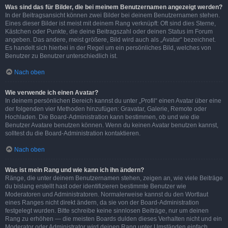
Was sind das für Bilder, die bei meinem Benutzernamen angezeigt werden?
In der Beitragsansicht können zwei Bilder bei deinem Benutzernamen stehen.
Eines dieser Bilder ist meist mit deinem Rang verknüpft: Oft sind dies Sterne,
Kästchen oder Punkte, die deine Beitragszahl oder deinen Status im Forum
angeben. Das andere, meist größere, Bild wird auch als „Avatar“ bezeichnet.
Es handelt sich hierbei in der Regel um ein persönliches Bild, welches von
Benutzer zu Benutzer unterschiedlich ist.
Nach oben
Wie verwende ich einen Avatar?
In deinem persönlichen Bereich kannst du unter „Profil“ einen Avatar über eine
der folgenden vier Methoden hinzufügen: Gravatar, Galerie, Remote oder
Hochladen. Die Board-Administration kann bestimmen, ob und wie die
Benutzer Avatare benutzen können. Wenn du keinen Avatar benutzen kannst,
solltest du die Board-Administration kontaktieren.
Nach oben
Was ist mein Rang und wie kann ich ihn ändern?
Ränge, die unter deinem Benutzernamen stehen, zeigen an, wie viele Beiträge
du bislang erstellt hast oder identifizieren bestimmte Benutzer wie
Moderatoren und Administratoren. Normalerweise kannst du den Wortlaut
eines Ranges nicht direkt ändern, da sie von der Board-Administration
festgelegt wurden. Bitte schreibe keine sinnlosen Beiträge, nur um deinen
Rang zu erhöhen — die meisten Boards dulden dieses Verhalten nicht und ein
Moderator oder Administrator wird deinen Rang unter Umständen einfach