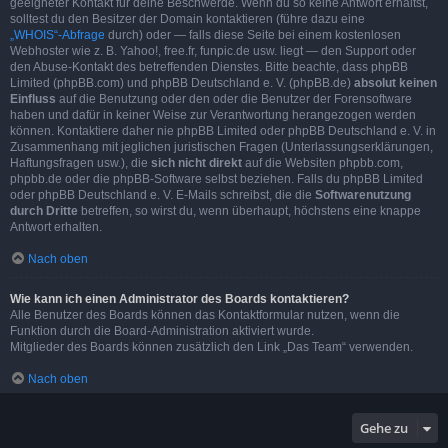
geeigneter Kontakt für deine Beschwerde. Wenn du so keine Antwort erhältst,
solltest du den Besitzer der Domain kontaktieren (führe dazu eine
„WHOIS“-Abfrage
durch) oder — falls diese Seite bei einem kostenlosen
Webhoster wie z. B. Yahoo!, free.fr, funpic.de usw. liegt — den Support oder
den Abuse-Kontakt des betreffenden Dienstes. Bitte beachte, dass phpBB
Limited (phpBB.com) und phpBB Deutschland e. V. (phpBB.de)
absolut keinen
Einfluss
auf die Benutzung oder den oder die Benutzer der Forensoftware
haben und dafür in keiner Weise zur Verantwortung herangezogen werden
können. Kontaktiere daher nie phpBB Limited oder phpBB Deutschland e. V. in
Zusammenhang mit jeglichen juristischen Fragen (Unterlassungserklärungen,
Haftungsfragen usw.), die
sich nicht direkt
auf die Websiten phpbb.com,
phpbb.de oder die phpBB-Software selbst beziehen. Falls du phpBB Limited
oder phpBB Deutschland e. V. E-Mails schreibst, die die
Softwarenutzung
durch Dritte
betreffen, so wirst du, wenn überhaupt, höchstens eine knappe
Antwort erhalten.
Nach oben
Wie kann ich einen Administrator des Boards kontaktieren?
Alle Benutzer des Boards können das Kontaktformular nutzen, wenn die
Funktion durch die Board-Administration aktiviert wurde.
Mitglieder des Boards können zusätzlich den Link „Das Team“ verwenden.
Nach oben
Gehe zu