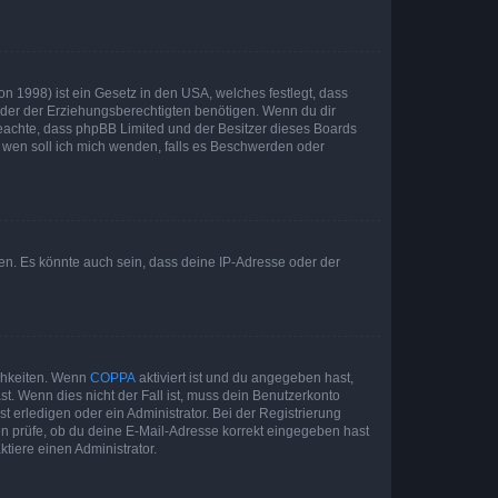
n 1998) ist ein Gesetz in den USA, welches festlegt, dass
der der Erziehungsberechtigten benötigen. Wenn du dir
te beachte, dass phpBB Limited und der Besitzer dieses Boards
An wen soll ich mich wenden, falls es Beschwerden oder
en. Es könnte auch sein, dass deine IP-Adresse oder der
ichkeiten. Wenn
COPPA
aktiviert ist und du angegeben hast,
st. Wenn dies nicht der Fall ist, muss dein Benutzerkonto
t erledigen oder ein Administrator. Bei der Registrierung
ten prüfe, ob du deine E-Mail-Adresse korrekt eingegeben hast
tiere einen Administrator.