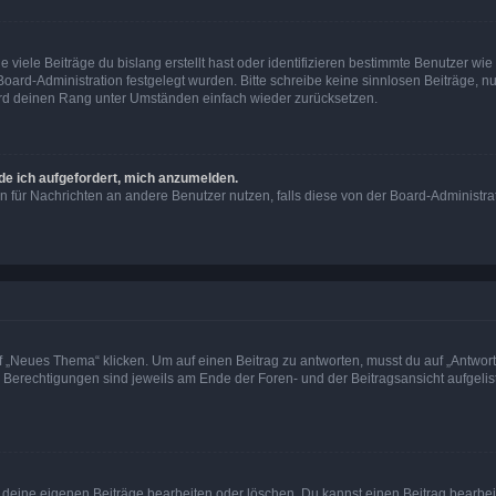
viele Beiträge du bislang erstellt hast oder identifizieren bestimmte Benutzer w
 Board-Administration festgelegt wurden. Bitte schreibe keine sinnlosen Beiträge
wird deinen Rang unter Umständen einfach wieder zurücksetzen.
rde ich aufgefordert, mich anzumelden.
ion für Nachrichten an andere Benutzer nutzen, falls diese von der Board-Administ
„Neues Thema“ klicken. Um auf einen Beitrag zu antworten, musst du auf „Antworte
e Berechtigungen sind jeweils am Ende der Foren- und der Beitragsansicht aufgeliste
r deine eigenen Beiträge bearbeiten oder löschen. Du kannst einen Beitrag bearbe