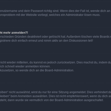
Benutzername und dein Passwort richtig sind. Wenn dies der Fall ist, wende dich a
ionsproblem mit der Website vorliegt, welches ein Administrator lösen muss.
icht mehr anmelden?!
erschieden Gründen deaktiviert oder gelöscht hat. Außerdem löschen viele Boards r
triere dich einfach erneut und nimm aktiv an den Diskussionen teil!
 nicht wieder mitteilen, du kannst es jedoch zurücksetzen. Dies machst du, indem 
 dich schnell wieder anmelden können.
ückzusetzen, so wende dich an die Board-Administration.
en“ nicht auswählst, wirst du nur für eine Sitzung angemeldet. Dies verhindert 
leiben“ beim Anmelden auswählen. Dies ist nicht empfehlenswert, wenn du dich an
 steht, dann wurde sie vermutlich von der Board-Administration ausgeschaltet.