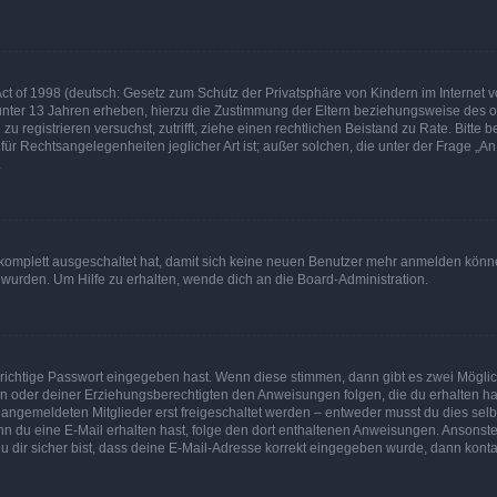
t of 1998 (deutsch: Gesetz zum Schutz der Privatsphäre von Kindern im Internet vo
unter 13 Jahren erheben, hierzu die Zustimmung der Eltern beziehungsweise des o
h zu registrieren versuchst, zutrifft, ziehe einen rechtlichen Beistand zu Rate. Bit
für Rechtsangelegenheiten jeglicher Art ist; außer solchen, die unter der Frage „
.
g komplett ausgeschaltet hat, damit sich keine neuen Benutzer mehr anmelden könn
 wurden. Um Hilfe zu erhalten, wende dich an die Board-Administration.
 richtige Passwort eingegeben hast. Wenn diese stimmen, dann gibt es zwei Mögl
tern oder deiner Erziehungsberechtigten den Anweisungen folgen, die du erhalten ha
u angemeldeten Mitglieder erst freigeschaltet werden – entweder musst du dies selbs
. Wenn du eine E-Mail erhalten hast, folge den dort enthaltenen Anweisungen. Ansons
 dir sicher bist, dass deine E-Mail-Adresse korrekt eingegeben wurde, dann kontak