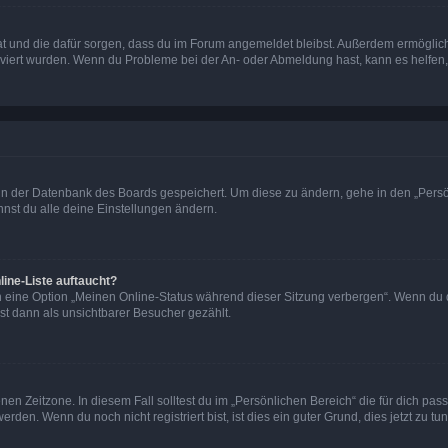
 hat und die dafür sorgen, dass du im Forum angemeldet bleibst. Außerdem ermögli
tiviert wurden. Wenn du Probleme bei der An- oder Abmeldung hast, kann es helfen
n in der Datenbank des Boards gespeichert. Um diese zu ändern, gehe in den „Persö
nst du alle deine Einstellungen ändern.
ine-Liste auftaucht?
n eine Option „Meinen Online-Status während dieser Sitzung verbergen“. Wenn du d
st dann als unsichtbarer Besucher gezählt.
en Zeitzone. In diesem Fall solltest du im „Persönlichen Bereich“ die für dich passe
den. Wenn du noch nicht registriert bist, ist dies ein guter Grund, dies jetzt zu tun