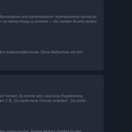
ie Moderatoren und Administratoren. Normalerweise kannst du
, nur um deinen Rang zu erhöhen — die meisten Boards dulden
ration freigeschaltet wurde. Diese Maßnahme soll den
n“ klicken. Es könnte sein, dass eine Registrierung
t. Z. B. „Du darfst neue Themen erstellen“, „Du darfst
iten, indem du das „Ändere Beitrag“-Symbol für den