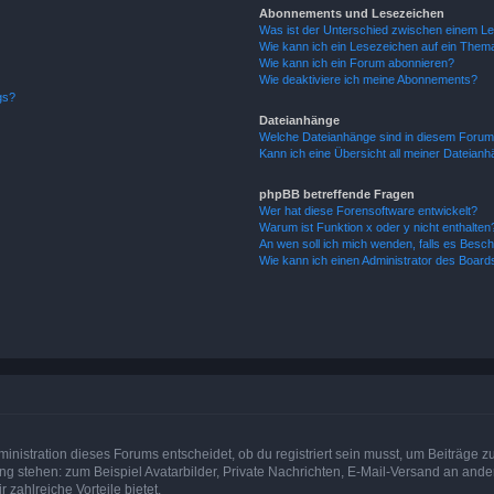
Abonnements und Lesezeichen
Was ist der Unterschied zwischen einem L
Wie kann ich ein Lesezeichen auf ein Them
Wie kann ich ein Forum abonnieren?
Wie deaktiviere ich meine Abonnements?
gs?
Dateianhänge
Welche Dateianhänge sind in diesem Forum
Kann ich eine Übersicht all meiner Dateian
phpBB betreffende Fragen
Wer hat diese Forensoftware entwickelt?
Warum ist Funktion x oder y nicht enthalten
An wen soll ich mich wenden, falls es Besc
Wie kann ich einen Administrator des Board
istration dieses Forums entscheidet, ob du registriert sein musst, um Beiträge zu s
ung stehen: zum Beispiel Avatarbilder, Private Nachrichten, E-Mail-Versand an ander
 zahlreiche Vorteile bietet.