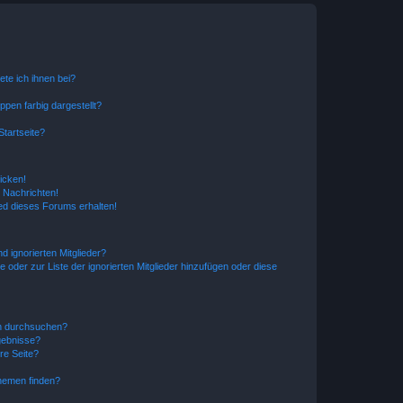
ete ich ihnen bei?
en farbig dargestellt?
tartseite?
icken!
 Nachrichten!
ed dieses Forums erhalten!
d ignorierten Mitglieder?
e oder zur Liste der ignorierten Mitglieder hinzufügen oder diese
en durchsuchen?
gebnisse?
re Seite?
hemen finden?