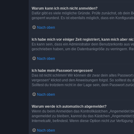
Warum kann ich mich nicht anmelden?
Dafür gibt es viele mögliche Gründe. Prüfe zunächst, ob dein 
gesperrt wurdest. Es ist ebenfalls möglich, dass ein Konfigurat
Nach oben
Ich habe mich vor einiger Zeit registriert, kann mich aber n
Es kann sein, dass ein Administrator dein Benutzerkonto aus v
geschrieben haben, um die Datenbankgröße zu verringern. Regis
Nach oben
Ich habe mein Passwort vergessen!
Das ist nicht schlimm! Wir können dir zwar dein altes Passwort
vergessen“ klickst und den Anweisungen folgst. So solltest du
Solltest du trotzdem nicht in der Lage sein, dein Passwort zur
Nach oben
Warum werde ich automatisch abgemeldet?
Wenn du beim Anmelden das Kontrollkästchen „Angemeldet bleib
angemeldet zu bleiben, kannst du das Kästchen „Angemeldet b
Internetcafé, befindest. Wenn diese Option nicht zur Verfügung
Nach oben