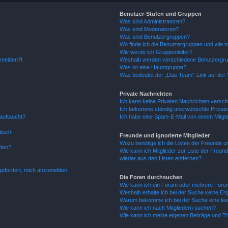
Benutzer-Stufen und Gruppen
Was sind Administratoren?
Was sind Moderatoren?
Was sind Benutzergruppen?
Wo finde ich die Benutzergruppen und wie tr
Wie werde ich Gruppenleiter?
anmelden?!
Weshalb werden verschiedene Benutzergrupp
Was ist eine Hauptgruppe?
Was bedeutet der „Das Team“-Link auf der S
Private Nachrichten
Ich kann keine Privaten Nachrichten versch
Ich bekomme ständig unerwünschte Private
auftaucht?
Ich habe eine Spam-E-Mail von einem Mitgli
alsch!
Freunde und ignorierte Mitglieder
Wozu benötige ich die Listen der Freunde un
rden?
Wie kann ich Mitglieder zur Liste der Freund
wieder aus den Listen entfernen?
fgefordert, mich anzumelden.
Die Foren durchsuchen
Wie kann ich ein Forum oder mehrere For
Weshalb erhalte ich bei der Suche keine Er
Warum bekomme ich bei der Suche eine lee
Wie kann ich nach Mitgliedern suchen?
Wie kann ich meine eigenen Beiträge und T