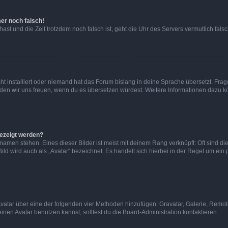
mer noch falsch!
t hast und die Zeit trotzdem noch falsch ist, geht die Uhr des Servers vermutlich fal
t installiert oder niemand hat das Forum bislang in deine Sprache übersetzt. Frag
, würden wir uns freuen, wenn du es übersetzen würdest. Weitere Informationen dazu
gezeigt werden?
amen stehen. Eines dieser Bilder ist meist mit deinem Rang verknüpft: Oft sind di
ld wird auch als „Avatar“ bezeichnet. Es handelt sich hierbei in der Regel um ein
 Avatar über eine der folgenden vier Methoden hinzufügen: Gravatar, Galerie, Rem
en Avatar benutzen kannst, solltest du die Board-Administration kontaktieren.