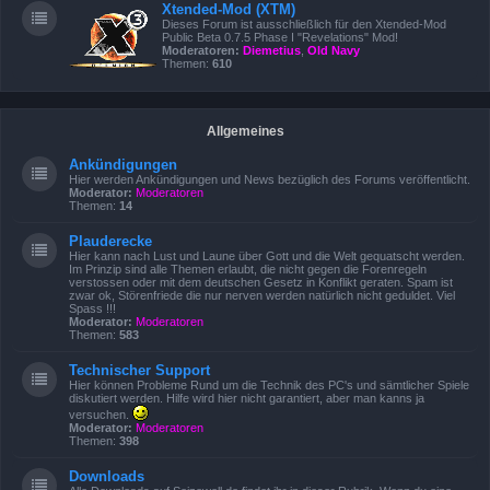
Xtended-Mod (XTM)
Dieses Forum ist ausschließlich für den Xtended-Mod
Public Beta 0.7.5 Phase I "Revelations" Mod!
Moderatoren:
Diemetius
,
Old Navy
Themen:
610
Allgemeines
Ankündigungen
Hier werden Ankündigungen und News bezüglich des Forums veröffentlicht.
Moderator:
Moderatoren
Themen:
14
Plauderecke
Hier kann nach Lust und Laune über Gott und die Welt gequatscht werden.
Im Prinzip sind alle Themen erlaubt, die nicht gegen die Forenregeln
verstossen oder mit dem deutschen Gesetz in Konflikt geraten. Spam ist
zwar ok, Störenfriede die nur nerven werden natürlich nicht geduldet. Viel
Spass !!!
Moderator:
Moderatoren
Themen:
583
Technischer Support
Hier können Probleme Rund um die Technik des PC's und sämtlicher Spiele
diskutiert werden. Hilfe wird hier nicht garantiert, aber man kanns ja
versuchen.
Moderator:
Moderatoren
Themen:
398
Downloads