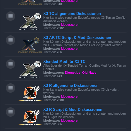
Moderator:
Moderatoren
Themen:
510
X3-TC allgemeine Diskussionen
Hier kann alles rund um Egosofts neues X3 Terran Conflict
diskutiert werden.
Moderator:
Moderatoren
Themen:
2382
X3-AP/TC Script & Mod Diskussionen
Hier können Diskussionen rund ums scripten und modden
zu X3 Terran Conflict und Albion Prelude geführt werden.
Moderator:
Moderatoren
Themen:
766
Xtended-Mod für X3 TC
Alles über den X-Tended Terran Conflict Mod for Xł: Terran
Conflict
Moderatoren:
Diemetius
,
Old Navy
Themen:
143
X3-R allgemeine Diskussionen
Hier kann alles rund um Egosofts neues X3 diskutiert
werden.
Moderator:
Moderatoren
Themen:
2380
X3-R Script & Mod Diskussionen
Hier können Diskussionen rund ums scripten und modden
zu X3 geführt werden.
Moderator:
Moderatoren
Themen:
386