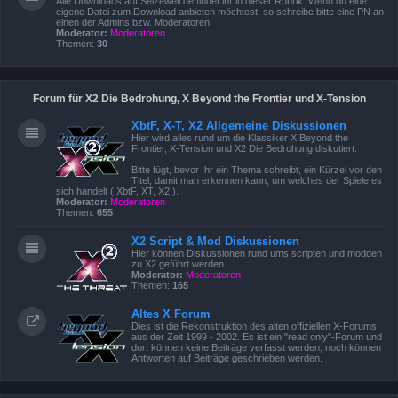
Alle Downloads auf Seizewell.de findet ihr in dieser Rubrik. Wenn du eine
eigene Datei zum Download anbieten möchtest, so schreibe bitte eine PN an
einen der Admins bzw. Moderatoren.
Moderator:
Moderatoren
Themen:
30
Forum für X2 Die Bedrohung, X Beyond the Frontier und X-Tension
XbtF, X-T, X2 Allgemeine Diskussionen
Hier wird alles rund um die Klassiker X Beyond the
Frontier, X-Tension und X2 Die Bedrohung diskutiert.
Bitte fügt, bevor Ihr ein Thema schreibt, ein Kürzel vor den
Titel, damit man erkennen kann, um welches der Spiele es
sich handelt ( XbtF, XT, X2 ).
Moderator:
Moderatoren
Themen:
655
X2 Script & Mod Diskussionen
Hier können Diskussionen rund ums scripten und modden
zu X2 geführt werden.
Moderator:
Moderatoren
Themen:
165
Altes X Forum
Dies ist die Rekonstruktion des alten offiziellen X-Forums
aus der Zeit 1999 - 2002. Es ist ein "read only"-Forum und
dort können keine Beiträge verfasst werden, noch können
Antworten auf Beiträge geschrieben werden.