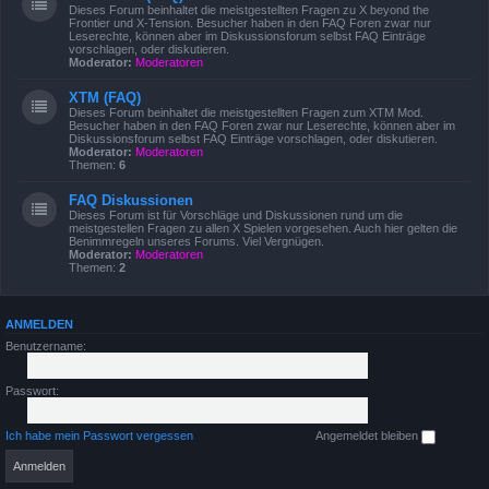
Dieses Forum beinhaltet die meistgestellten Fragen zu X beyond the
Frontier und X-Tension. Besucher haben in den FAQ Foren zwar nur
Leserechte, können aber im Diskussionsforum selbst FAQ Einträge
vorschlagen, oder diskutieren.
Moderator:
Moderatoren
XTM (FAQ)
Dieses Forum beinhaltet die meistgestellten Fragen zum XTM Mod.
Besucher haben in den FAQ Foren zwar nur Leserechte, können aber im
Diskussionsforum selbst FAQ Einträge vorschlagen, oder diskutieren.
Moderator:
Moderatoren
Themen:
6
FAQ Diskussionen
Dieses Forum ist für Vorschläge und Diskussionen rund um die
meistgestellen Fragen zu allen X Spielen vorgesehen. Auch hier gelten die
Benimmregeln unseres Forums. Viel Vergnügen.
Moderator:
Moderatoren
Themen:
2
ANMELDEN
Benutzername:
Passwort:
Ich habe mein Passwort vergessen
Angemeldet bleiben