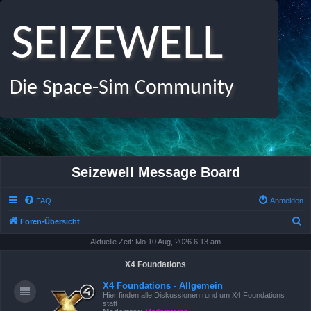
SEIZEWELL
Die Space-Sim Community
Seizewell Message Board
FAQ
Anmelden
S
Foren-Übersicht
u
Aktuelle Zeit: Mo 10 Aug, 2026 6:13 am
c
X4 Foundations
h
X4 Foundations - Allgemein
e
Hier finden alle Diskussionen rund um X4 Foundations
statt