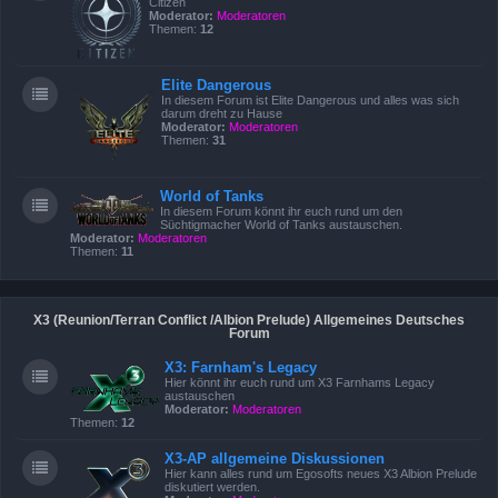
Citizen
Moderator:
Moderatoren
Themen:
12
Elite Dangerous
In diesem Forum ist Elite Dangerous und alles was sich
darum dreht zu Hause
Moderator:
Moderatoren
Themen:
31
World of Tanks
In diesem Forum könnt ihr euch rund um den
Süchtigmacher World of Tanks austauschen.
Moderator:
Moderatoren
Themen:
11
X3 (Reunion/Terran Conflict /Albion Prelude) Allgemeines Deutsches
Forum
X3: Farnham's Legacy
Hier könnt ihr euch rund um X3 Farnhams Legacy
austauschen
Moderator:
Moderatoren
Themen:
12
X3-AP allgemeine Diskussionen
Hier kann alles rund um Egosofts neues X3 Albion Prelude
diskutiert werden.