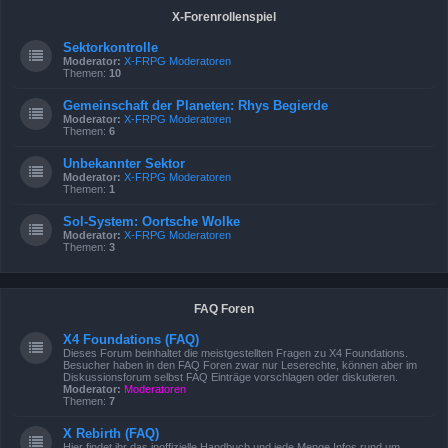
X-Forenrollenspiel
Sektorkontrolle
Moderator:
X-FRPG Moderatoren
Themen:
10
Gemeinschaft der Planeten: Rhys Begierde
Moderator:
X-FRPG Moderatoren
Themen:
6
Unbekannter Sektor
Moderator:
X-FRPG Moderatoren
Themen:
1
Sol-System: Oortsche Wolke
Moderator:
X-FRPG Moderatoren
Themen:
3
FAQ Foren
X4 Foundations (FAQ)
Dieses Forum beinhaltet die meistgestellten Fragen zu X4 Foundations.
Besucher haben in den FAQ Foren zwar nur Leserechte, können aber im
Diskussionsforum selbst FAQ Einträge vorschlagen oder diskutieren.
Moderator:
Moderatoren
Themen:
7
X Rebirth (FAQ)
Hier findet ihr das inoffizielle Handbuch und jede Menge Infos rund um