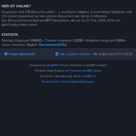
WER IST ONLINE?
Insgesamt sind
175
Besucher online :: 1 sichtbares Mitglied, 0 unsichtbare Mitglieder und
174 Gäste (basierend auf den aktiven Besuchern der letzten 5 Minuten)
Der Besucherrekord liegt bei
3977
Besuchern, die am Sa 21 Feb, 2026 10:55 am
gleichzeitig online waren.
STATISTIK
Beiträge insgesamt
159091
• Themen insgesamt
11039
• Mitglieder insgesamt
9194
•
Unser neuestes Mitglied:
Rantamplan[D6a]
Foren-Übersicht
Alle Cookies löschen
Alle Zeiten sind
UTC+01:00
Powered by
phpBB
® Forum Software © phpBB Limited
Prosilver Dark Edition by
Premium phpBB Styles
Deutsche Übersetzung durch
phpBB.de
Datenschutz
|
Nutzungsbedingungen