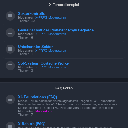
X-Forenrollenspiel
Sektorkontrolle
Moderator:
X-FRPG Moderatoren
Themen:
10
Gemeinschaft der Planeten: Rhys Begierde
Moderator:
X-FRPG Moderatoren
Themen:
6
Unbekannter Sektor
Moderator:
X-FRPG Moderatoren
Themen:
1
Sol-System: Oortsche Wolke
Moderator:
X-FRPG Moderatoren
Themen:
3
FAQ Foren
X4 Foundations (FAQ)
Dieses Forum beinhaltet die meistgestellten Fragen zu X4 Foundations.
Besucher haben in den FAQ Foren zwar nur Leserechte, können aber im
Diskussionsforum selbst FAQ Einträge vorschlagen oder diskutieren.
Moderator:
Moderatoren
Themen:
7
X Rebirth (FAQ)
Hier findet ihr das inoffizielle Handbuch und jede Menge Infos rund um