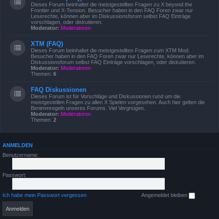
Dieses Forum beinhaltet die meistgestellten Fragen zu X beyond the
Frontier und X-Tension. Besucher haben in den FAQ Foren zwar nur
Leserechte, können aber im Diskussionsforum selbst FAQ Einträge
vorschlagen, oder diskutieren.
Moderator:
Moderatoren
XTM (FAQ)
Dieses Forum beinhaltet die meistgestellten Fragen zum XTM Mod.
Besucher haben in den FAQ Foren zwar nur Leserechte, können aber im
Diskussionsforum selbst FAQ Einträge vorschlagen, oder diskutieren.
Moderator:
Moderatoren
Themen:
6
FAQ Diskussionen
Dieses Forum ist für Vorschläge und Diskussionen rund um die
meistgestellen Fragen zu allen X Spielen vorgesehen. Auch hier gelten die
Benimmregeln unseres Forums. Viel Vergnügen.
Moderator:
Moderatoren
Themen:
2
ANMELDEN
Benutzername:
Passwort:
Ich habe mein Passwort vergessen
Angemeldet bleiben