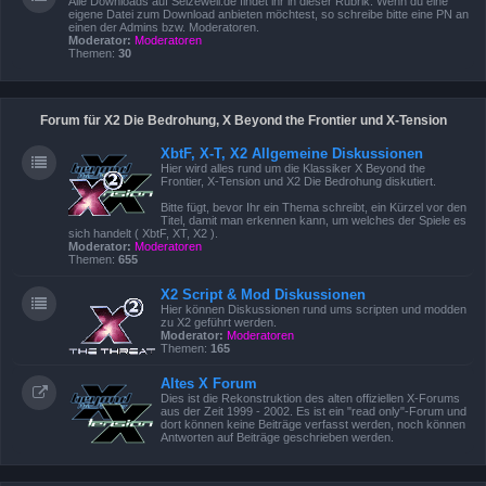
Alle Downloads auf Seizewell.de findet ihr in dieser Rubrik. Wenn du eine
eigene Datei zum Download anbieten möchtest, so schreibe bitte eine PN an
einen der Admins bzw. Moderatoren.
Moderator:
Moderatoren
Themen:
30
Forum für X2 Die Bedrohung, X Beyond the Frontier und X-Tension
XbtF, X-T, X2 Allgemeine Diskussionen
Hier wird alles rund um die Klassiker X Beyond the
Frontier, X-Tension und X2 Die Bedrohung diskutiert.
Bitte fügt, bevor Ihr ein Thema schreibt, ein Kürzel vor den
Titel, damit man erkennen kann, um welches der Spiele es
sich handelt ( XbtF, XT, X2 ).
Moderator:
Moderatoren
Themen:
655
X2 Script & Mod Diskussionen
Hier können Diskussionen rund ums scripten und modden
zu X2 geführt werden.
Moderator:
Moderatoren
Themen:
165
Altes X Forum
Dies ist die Rekonstruktion des alten offiziellen X-Forums
aus der Zeit 1999 - 2002. Es ist ein "read only"-Forum und
dort können keine Beiträge verfasst werden, noch können
Antworten auf Beiträge geschrieben werden.