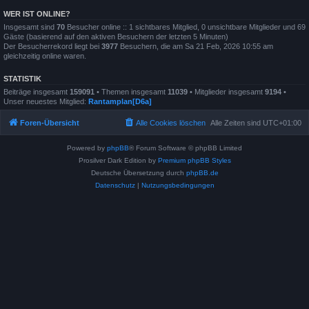
WER IST ONLINE?
Insgesamt sind
70
Besucher online :: 1 sichtbares Mitglied, 0 unsichtbare Mitglieder und 69
Gäste (basierend auf den aktiven Besuchern der letzten 5 Minuten)
Der Besucherrekord liegt bei
3977
Besuchern, die am Sa 21 Feb, 2026 10:55 am
gleichzeitig online waren.
STATISTIK
Beiträge insgesamt
159091
• Themen insgesamt
11039
• Mitglieder insgesamt
9194
•
Unser neuestes Mitglied:
Rantamplan[D6a]
Foren-Übersicht
Alle Cookies löschen
Alle Zeiten sind
UTC+01:00
Powered by
phpBB
® Forum Software © phpBB Limited
Prosilver Dark Edition by
Premium phpBB Styles
Deutsche Übersetzung durch
phpBB.de
Datenschutz
|
Nutzungsbedingungen