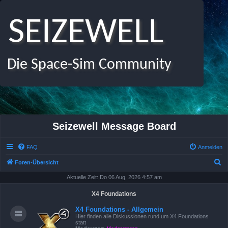
SEIZEWELL
Die Space-Sim Community
Seizewell Message Board
FAQ
Anmelden
S
Foren-Übersicht
u
Aktuelle Zeit: Do 06 Aug, 2026 4:57 am
c
X4 Foundations
h
X4 Foundations - Allgemein
e
Hier finden alle Diskussionen rund um X4 Foundations
statt