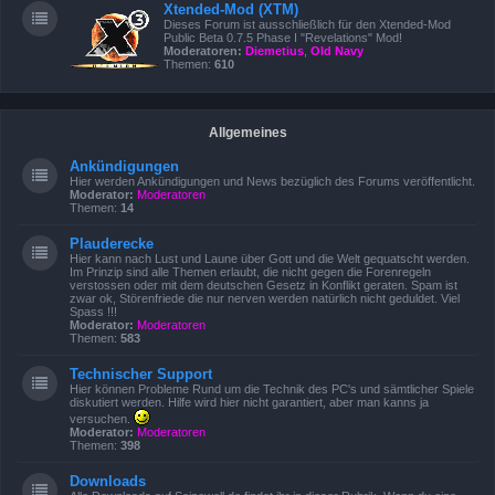
Xtended-Mod (XTM)
Dieses Forum ist ausschließlich für den Xtended-Mod
Public Beta 0.7.5 Phase I "Revelations" Mod!
Moderatoren:
Diemetius
,
Old Navy
Themen:
610
Allgemeines
Ankündigungen
Hier werden Ankündigungen und News bezüglich des Forums veröffentlicht.
Moderator:
Moderatoren
Themen:
14
Plauderecke
Hier kann nach Lust und Laune über Gott und die Welt gequatscht werden.
Im Prinzip sind alle Themen erlaubt, die nicht gegen die Forenregeln
verstossen oder mit dem deutschen Gesetz in Konflikt geraten. Spam ist
zwar ok, Störenfriede die nur nerven werden natürlich nicht geduldet. Viel
Spass !!!
Moderator:
Moderatoren
Themen:
583
Technischer Support
Hier können Probleme Rund um die Technik des PC's und sämtlicher Spiele
diskutiert werden. Hilfe wird hier nicht garantiert, aber man kanns ja
versuchen.
Moderator:
Moderatoren
Themen:
398
Downloads