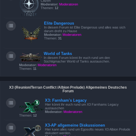
Citizen
Moderator:
Moderatoren
Themen:
12
Elite Dangerous
In diesem Forum ist Elite Dangerous und alles was sich
darum dreht zu Hause
Moderator:
Moderatoren
Themen:
31
World of Tanks
In diesem Forum könnt ihr euch rund um den
Süchtigmacher World of Tanks austauschen.
Moderator:
Moderatoren
Themen:
11
X3 (Reunion/Terran Conflict /Albion Prelude) Allgemeines Deutsches
Forum
X3: Farnham's Legacy
Hier könnt ihr euch rund um X3 Farnhams Legacy
austauschen
Moderator:
Moderatoren
Themen:
12
X3-AP allgemeine Diskussionen
Hier kann alles rund um Egosofts neues X3 Albion Prelude
diskutiert werden.