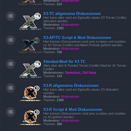
Moderator:
Moderatoren
Themen:
510
X3-TC allgemeine Diskussionen
Hier kann alles rund um Egosofts neues X3 Terran Conflict
diskutiert werden.
Moderator:
Moderatoren
Themen:
2382
X3-AP/TC Script & Mod Diskussionen
Hier können Diskussionen rund ums scripten und modden
zu X3 Terran Conflict und Albion Prelude geführt werden.
Moderator:
Moderatoren
Themen:
766
Xtended-Mod für X3 TC
Alles über den X-Tended Terran Conflict Mod for Xł: Terran
Conflict
Moderatoren:
Diemetius
,
Old Navy
Themen:
143
X3-R allgemeine Diskussionen
Hier kann alles rund um Egosofts neues X3 diskutiert
werden.
Moderator:
Moderatoren
Themen:
2380
X3-R Script & Mod Diskussionen
Hier können Diskussionen rund ums scripten und modden
zu X3 geführt werden.
Moderator:
Moderatoren
Themen:
386