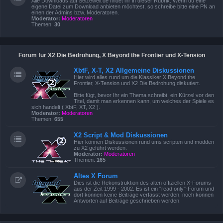
Alle Downloads auf Seizewell.de findet ihr in dieser Rubrik. Wenn du eine
eigene Datei zum Download anbieten möchtest, so schreibe bitte eine PN an
einen der Admins bzw. Moderatoren.
Moderator:
Moderatoren
Themen:
30
Forum für X2 Die Bedrohung, X Beyond the Frontier und X-Tension
XbtF, X-T, X2 Allgemeine Diskussionen
Hier wird alles rund um die Klassiker X Beyond the
Frontier, X-Tension und X2 Die Bedrohung diskutiert.
Bitte fügt, bevor Ihr ein Thema schreibt, ein Kürzel vor den
Titel, damit man erkennen kann, um welches der Spiele es
sich handelt ( XbtF, XT, X2 ).
Moderator:
Moderatoren
Themen:
655
X2 Script & Mod Diskussionen
Hier können Diskussionen rund ums scripten und modden
zu X2 geführt werden.
Moderator:
Moderatoren
Themen:
165
Altes X Forum
Dies ist die Rekonstruktion des alten offiziellen X-Forums
aus der Zeit 1999 - 2002. Es ist ein "read only"-Forum und
dort können keine Beiträge verfasst werden, noch können
Antworten auf Beiträge geschrieben werden.