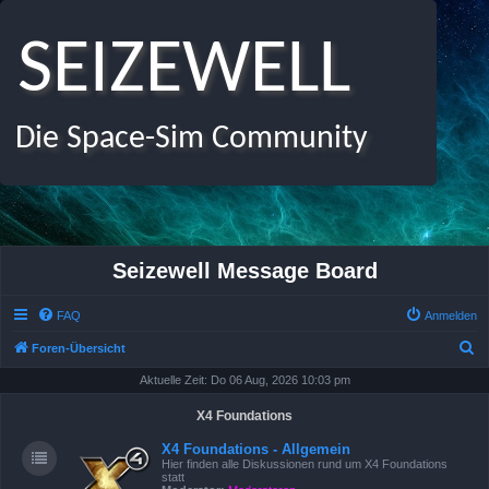
SEIZEWELL
Die Space-Sim Community
Seizewell Message Board
FAQ
Anmelden
S
Foren-Übersicht
u
Aktuelle Zeit: Do 06 Aug, 2026 10:03 pm
c
X4 Foundations
h
X4 Foundations - Allgemein
e
Hier finden alle Diskussionen rund um X4 Foundations
statt