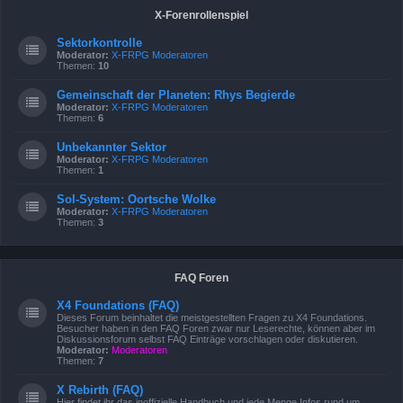
X-Forenrollenspiel
Sektorkontrolle
Moderator:
X-FRPG Moderatoren
Themen:
10
Gemeinschaft der Planeten: Rhys Begierde
Moderator:
X-FRPG Moderatoren
Themen:
6
Unbekannter Sektor
Moderator:
X-FRPG Moderatoren
Themen:
1
Sol-System: Oortsche Wolke
Moderator:
X-FRPG Moderatoren
Themen:
3
FAQ Foren
X4 Foundations (FAQ)
Dieses Forum beinhaltet die meistgestellten Fragen zu X4 Foundations.
Besucher haben in den FAQ Foren zwar nur Leserechte, können aber im
Diskussionsforum selbst FAQ Einträge vorschlagen oder diskutieren.
Moderator:
Moderatoren
Themen:
7
X Rebirth (FAQ)
Hier findet ihr das inoffizielle Handbuch und jede Menge Infos rund um