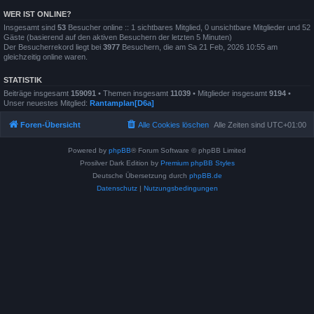
WER IST ONLINE?
Insgesamt sind
53
Besucher online :: 1 sichtbares Mitglied, 0 unsichtbare Mitglieder und 52
Gäste (basierend auf den aktiven Besuchern der letzten 5 Minuten)
Der Besucherrekord liegt bei
3977
Besuchern, die am Sa 21 Feb, 2026 10:55 am
gleichzeitig online waren.
STATISTIK
Beiträge insgesamt
159091
• Themen insgesamt
11039
• Mitglieder insgesamt
9194
•
Unser neuestes Mitglied:
Rantamplan[D6a]
Foren-Übersicht
Alle Cookies löschen
Alle Zeiten sind
UTC+01:00
Powered by
phpBB
® Forum Software © phpBB Limited
Prosilver Dark Edition by
Premium phpBB Styles
Deutsche Übersetzung durch
phpBB.de
Datenschutz
|
Nutzungsbedingungen