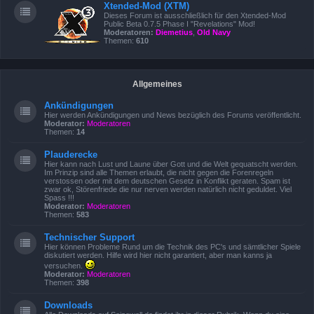
Xtended-Mod (XTM)
Dieses Forum ist ausschließlich für den Xtended-Mod
Public Beta 0.7.5 Phase I "Revelations" Mod!
Moderatoren:
Diemetius
,
Old Navy
Themen:
610
Allgemeines
Ankündigungen
Hier werden Ankündigungen und News bezüglich des Forums veröffentlicht.
Moderator:
Moderatoren
Themen:
14
Plauderecke
Hier kann nach Lust und Laune über Gott und die Welt gequatscht werden.
Im Prinzip sind alle Themen erlaubt, die nicht gegen die Forenregeln
verstossen oder mit dem deutschen Gesetz in Konflikt geraten. Spam ist
zwar ok, Störenfriede die nur nerven werden natürlich nicht geduldet. Viel
Spass !!!
Moderator:
Moderatoren
Themen:
583
Technischer Support
Hier können Probleme Rund um die Technik des PC's und sämtlicher Spiele
diskutiert werden. Hilfe wird hier nicht garantiert, aber man kanns ja
versuchen.
Moderator:
Moderatoren
Themen:
398
Downloads