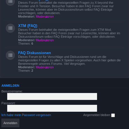
Dieses Forum beinhaltet die meistgestellten Fragen zu X beyond the
Frontier und X-Tension. Besucher haben in den FAQ Foren zwar nur
Leserechte, können aber im Diskussionsforum selbst FAQ Einträge
vorschlagen, oder diskutieren.
Moderator:
Moderatoren
XTM (FAQ)
Dieses Forum beinhaltet die meistgestellten Fragen zum XTM Mod.
Besucher haben in den FAQ Foren zwar nur Leserechte, können aber im
Diskussionsforum selbst FAQ Einträge vorschlagen, oder diskutieren.
Moderator:
Moderatoren
Themen:
6
FAQ Diskussionen
Dieses Forum ist für Vorschläge und Diskussionen rund um die
meistgestellen Fragen zu allen X Spielen vorgesehen. Auch hier gelten die
Benimmregeln unseres Forums. Viel Vergnügen.
Moderator:
Moderatoren
Themen:
2
ANMELDEN
Benutzername:
Passwort:
Ich habe mein Passwort vergessen
Angemeldet bleiben