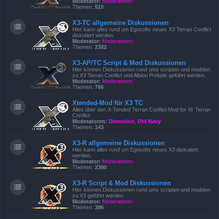
Moderator:
Moderatoren
Themen:
510
X3-TC allgemeine Diskussionen
Hier kann alles rund um Egosofts neues X3 Terran Conflict
diskutiert werden.
Moderator:
Moderatoren
Themen:
2382
X3-AP/TC Script & Mod Diskussionen
Hier können Diskussionen rund ums scripten und modden
zu X3 Terran Conflict und Albion Prelude geführt werden.
Moderator:
Moderatoren
Themen:
766
Xtended-Mod für X3 TC
Alles über den X-Tended Terran Conflict Mod for Xł: Terran
Conflict
Moderatoren:
Diemetius
,
Old Navy
Themen:
143
X3-R allgemeine Diskussionen
Hier kann alles rund um Egosofts neues X3 diskutiert
werden.
Moderator:
Moderatoren
Themen:
2380
X3-R Script & Mod Diskussionen
Hier können Diskussionen rund ums scripten und modden
zu X3 geführt werden.
Moderator:
Moderatoren
Themen:
386