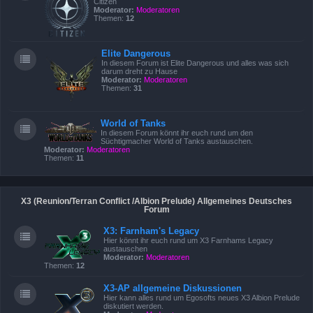
Citizen
Moderator:
Moderatoren
Themen:
12
Elite Dangerous
In diesem Forum ist Elite Dangerous und alles was sich
darum dreht zu Hause
Moderator:
Moderatoren
Themen:
31
World of Tanks
In diesem Forum könnt ihr euch rund um den
Süchtigmacher World of Tanks austauschen.
Moderator:
Moderatoren
Themen:
11
X3 (Reunion/Terran Conflict /Albion Prelude) Allgemeines Deutsches
Forum
X3: Farnham's Legacy
Hier könnt ihr euch rund um X3 Farnhams Legacy
austauschen
Moderator:
Moderatoren
Themen:
12
X3-AP allgemeine Diskussionen
Hier kann alles rund um Egosofts neues X3 Albion Prelude
diskutiert werden.