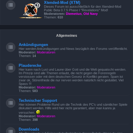
Xtended-Mod (XTM)
Dieses Forum ist ausschließlich für den Xtended-Mod
Public Beta 0.7.5 Phase I "Revelations" Mod!
Moderatoren:
Diemetius
,
Old Navy
Themen:
610
Allgemeines
Ankündigungen
Hier werden Ankündigungen und News bezüglich des Forums veröffentlicht.
Moderator:
Moderatoren
Themen:
14
Plauderecke
Hier kann nach Lust und Laune über Gott und die Welt gequatscht werden.
Im Prinzip sind alle Themen erlaubt, die nicht gegen die Forenregeln
verstossen oder mit dem deutschen Gesetz in Konflikt geraten. Spam ist
zwar ok, Störenfriede die nur nerven werden natürlich nicht geduldet. Viel
Spass !!!
Moderator:
Moderatoren
Themen:
583
Technischer Support
Hier können Probleme Rund um die Technik des PC's und sämtlicher Spiele
diskutiert werden. Hilfe wird hier nicht garantiert, aber man kanns ja
versuchen.
Moderator:
Moderatoren
Themen:
398
Downloads