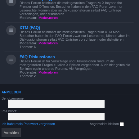
Dieses Forum beinhaltet die meistgestellten Fragen zu X beyond the
Frontier und X-Tension. Besucher haben in den FAQ Foren zwar nur
Leserechte, können aber im Diskussionsforum selbst FAQ Einträge
vorschlagen, oder diskutieren.
Moderator:
Moderatoren
XTM (FAQ)
Dieses Forum beinhaltet die meistgestellten Fragen zum XTM Mod.
Besucher haben in den FAQ Foren zwar nur Leserechte, können aber im
Diskussionsforum selbst FAQ Einträge vorschlagen, oder diskutieren.
Moderator:
Moderatoren
Themen:
6
FAQ Diskussionen
Dieses Forum ist für Vorschläge und Diskussionen rund um die
meistgestellen Fragen zu allen X Spielen vorgesehen. Auch hier gelten die
Benimmregeln unseres Forums. Viel Vergnügen.
Moderator:
Moderatoren
Themen:
2
ANMELDEN
Benutzername:
Passwort:
Ich habe mein Passwort vergessen
Angemeldet bleiben