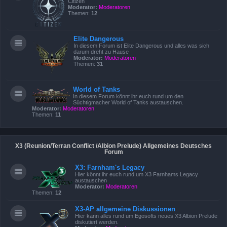
Citizen
Moderator:
Moderatoren
Themen:
12
Elite Dangerous
In diesem Forum ist Elite Dangerous und alles was sich
darum dreht zu Hause
Moderator:
Moderatoren
Themen:
31
World of Tanks
In diesem Forum könnt ihr euch rund um den
Süchtigmacher World of Tanks austauschen.
Moderator:
Moderatoren
Themen:
11
X3 (Reunion/Terran Conflict /Albion Prelude) Allgemeines Deutsches
Forum
X3: Farnham's Legacy
Hier könnt ihr euch rund um X3 Farnhams Legacy
austauschen
Moderator:
Moderatoren
Themen:
12
X3-AP allgemeine Diskussionen
Hier kann alles rund um Egosofts neues X3 Albion Prelude
diskutiert werden.