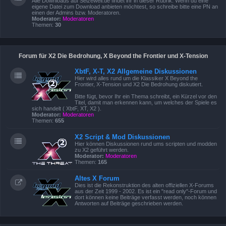
Alle Downloads auf Seizewell.de findet ihr in dieser Rubrik. Wenn du eine
eigene Datei zum Download anbieten möchtest, so schreibe bitte eine PN an
einen der Admins bzw. Moderatoren.
Moderator:
Moderatoren
Themen:
30
Forum für X2 Die Bedrohung, X Beyond the Frontier und X-Tension
XbtF, X-T, X2 Allgemeine Diskussionen
Hier wird alles rund um die Klassiker X Beyond the
Frontier, X-Tension und X2 Die Bedrohung diskutiert.
Bitte fügt, bevor Ihr ein Thema schreibt, ein Kürzel vor den
Titel, damit man erkennen kann, um welches der Spiele es
sich handelt ( XbtF, XT, X2 ).
Moderator:
Moderatoren
Themen:
655
X2 Script & Mod Diskussionen
Hier können Diskussionen rund ums scripten und modden
zu X2 geführt werden.
Moderator:
Moderatoren
Themen:
165
Altes X Forum
Dies ist die Rekonstruktion des alten offiziellen X-Forums
aus der Zeit 1999 - 2002. Es ist ein "read only"-Forum und
dort können keine Beiträge verfasst werden, noch können
Antworten auf Beiträge geschrieben werden.