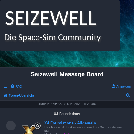
SEIZEWELL
Die Space-Sim Community
Seizewell Message Board
FAQ
Anmelden
S
Foren-Übersicht
u
Aktuelle Zeit: Sa 08 Aug, 2026 10:26 am
c
X4 Foundations
h
X4 Foundations - Allgemein
e
Hier finden alle Diskussionen rund um X4 Foundations
statt