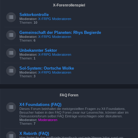
X-Forenrollenspiel
Sektorkontrolle
Moderator:
X-FRPG Moderatoren
Themen:
10
Gemeinschaft der Planeten: Rhys Begierde
Moderator:
X-FRPG Moderatoren
Themen:
6
Unbekannter Sektor
Moderator:
X-FRPG Moderatoren
Themen:
1
Sol-System: Oortsche Wolke
Moderator:
X-FRPG Moderatoren
Themen:
3
FAQ Foren
X4 Foundations (FAQ)
Dieses Forum beinhaltet die meistgestellten Fragen zu X4 Foundations.
Besucher haben in den FAQ Foren zwar nur Leserechte, können aber im
Diskussionsforum selbst FAQ Einträge vorschlagen oder diskutieren.
Moderator:
Moderatoren
Themen:
7
X Rebirth (FAQ)
Hier findet ihr das inoffizielle Handbuch und jede Menge Infos rund um