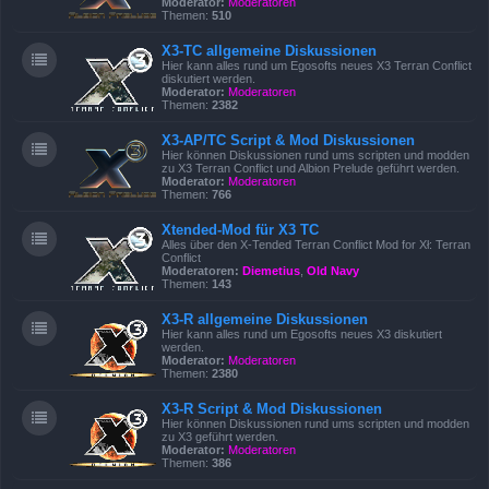
Moderator:
Moderatoren
Themen:
510
X3-TC allgemeine Diskussionen
Hier kann alles rund um Egosofts neues X3 Terran Conflict
diskutiert werden.
Moderator:
Moderatoren
Themen:
2382
X3-AP/TC Script & Mod Diskussionen
Hier können Diskussionen rund ums scripten und modden
zu X3 Terran Conflict und Albion Prelude geführt werden.
Moderator:
Moderatoren
Themen:
766
Xtended-Mod für X3 TC
Alles über den X-Tended Terran Conflict Mod for Xł: Terran
Conflict
Moderatoren:
Diemetius
,
Old Navy
Themen:
143
X3-R allgemeine Diskussionen
Hier kann alles rund um Egosofts neues X3 diskutiert
werden.
Moderator:
Moderatoren
Themen:
2380
X3-R Script & Mod Diskussionen
Hier können Diskussionen rund ums scripten und modden
zu X3 geführt werden.
Moderator:
Moderatoren
Themen:
386