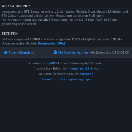
WER IST ONLINE?
Insgesamt sind
671
Besucher online :: 1 sichtbares Mitglied, 0 unsichtbare Mitglieder und
670 Gäste (basierend auf den aktiven Besuchern der letzten 5 Minuten)
Der Besucherrekord liegt bei
3977
Besuchern, die am Sa 21 Feb, 2026 10:55 am
gleichzeitig online waren.
STATISTIK
Beiträge insgesamt
159091
• Themen insgesamt
11039
• Mitglieder insgesamt
9194
•
Unser neuestes Mitglied:
Rantamplan[D6a]
Foren-Übersicht
Alle Cookies löschen
Alle Zeiten sind
UTC+01:00
Powered by
phpBB
® Forum Software © phpBB Limited
Prosilver Dark Edition by
Premium phpBB Styles
Deutsche Übersetzung durch
phpBB.de
Datenschutz
|
Nutzungsbedingungen