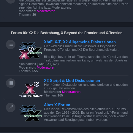
Alle Downloads auf Seizewell.de findet ihr in dieser Rubrik. Wenn du eine
eigene Datei zum Download anbieten möchtest, so schreibe bitte eine PN an
einen der Admins bzw. Moderatoren.
Moderator:
Moderatoren
Themen:
30
Forum für X2 Die Bedrohung, X Beyond the Frontier und X-Tension
XbtF, X-T, X2 Allgemeine Diskussionen
Hier wird alles rund um die Klassiker X Beyond the
Frontier, X-Tension und X2 Die Bedrohung diskutiert.
Bitte fügt, bevor Ihr ein Thema schreibt, ein Kürzel vor den
Titel, damit man erkennen kann, um welches der Spiele es
sich handelt ( XbtF, XT, X2 ).
Moderator:
Moderatoren
Themen:
655
X2 Script & Mod Diskussionen
Hier können Diskussionen rund ums scripten und modden
zu X2 geführt werden.
Moderator:
Moderatoren
Themen:
165
Altes X Forum
Dies ist die Rekonstruktion des alten offiziellen X-Forums
aus der Zeit 1999 - 2002. Es ist ein "read only"-Forum und
dort können keine Beiträge verfasst werden, noch können
Antworten auf Beiträge geschrieben werden.