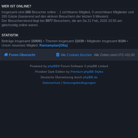
WER IST ONLINE?
Insgesamt sind
266
Besucher online :: 1 sichtbares Mitglied, 0 unsichtbare Mitglieder und
265 Gäste (basierend auf den aktiven Besuchern der letzten 5 Minuten)
Der Besucherrekord liegt bei
3977
Besuchern, die am Sa 21 Feb, 2026 10:55 am
gleichzeitig online waren.
STATISTIK
Beiträge insgesamt
159091
• Themen insgesamt
11039
• Mitglieder insgesamt
9194
•
Unser neuestes Mitglied:
Rantamplan[D6a]
Foren-Übersicht
Alle Cookies löschen
Alle Zeiten sind
UTC+01:00
Powered by
phpBB
® Forum Software © phpBB Limited
Prosilver Dark Edition by
Premium phpBB Styles
Deutsche Übersetzung durch
phpBB.de
Datenschutz
|
Nutzungsbedingungen