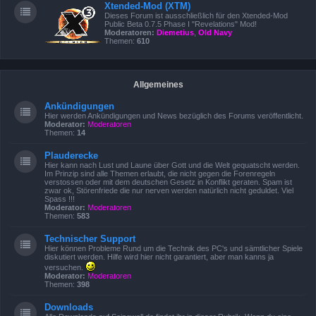
Xtended-Mod (XTM)
Dieses Forum ist ausschließlich für den Xtended-Mod
Public Beta 0.7.5 Phase I "Revelations" Mod!
Moderatoren:
Diemetius
,
Old Navy
Themen:
610
Allgemeines
Ankündigungen
Hier werden Ankündigungen und News bezüglich des Forums veröffentlicht.
Moderator:
Moderatoren
Themen:
14
Plauderecke
Hier kann nach Lust und Laune über Gott und die Welt gequatscht werden.
Im Prinzip sind alle Themen erlaubt, die nicht gegen die Forenregeln
verstossen oder mit dem deutschen Gesetz in Konflikt geraten. Spam ist
zwar ok, Störenfriede die nur nerven werden natürlich nicht geduldet. Viel
Spass !!!
Moderator:
Moderatoren
Themen:
583
Technischer Support
Hier können Probleme Rund um die Technik des PC's und sämtlicher Spiele
diskutiert werden. Hilfe wird hier nicht garantiert, aber man kanns ja
versuchen.
Moderator:
Moderatoren
Themen:
398
Downloads