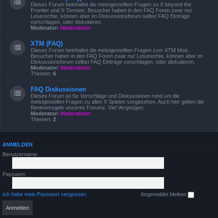
Dieses Forum beinhaltet die meistgestellten Fragen zu X beyond the
Frontier und X-Tension. Besucher haben in den FAQ Foren zwar nur
Leserechte, können aber im Diskussionsforum selbst FAQ Einträge
vorschlagen, oder diskutieren.
Moderator:
Moderatoren
XTM (FAQ)
Dieses Forum beinhaltet die meistgestellten Fragen zum XTM Mod.
Besucher haben in den FAQ Foren zwar nur Leserechte, können aber im
Diskussionsforum selbst FAQ Einträge vorschlagen, oder diskutieren.
Moderator:
Moderatoren
Themen:
6
FAQ Diskussionen
Dieses Forum ist für Vorschläge und Diskussionen rund um die
meistgestellen Fragen zu allen X Spielen vorgesehen. Auch hier gelten die
Benimmregeln unseres Forums. Viel Vergnügen.
Moderator:
Moderatoren
Themen:
2
ANMELDEN
Benutzername:
Passwort:
Ich habe mein Passwort vergessen
Angemeldet bleiben