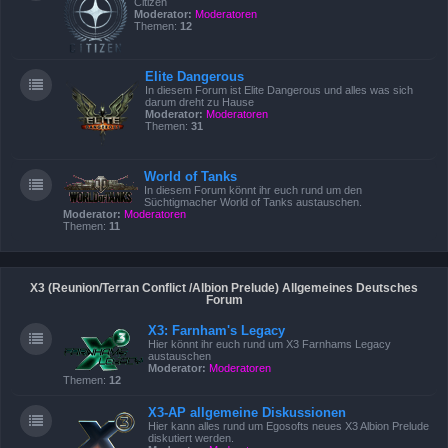
Citizen
Moderator:
Moderatoren
Themen:
12
Elite Dangerous
In diesem Forum ist Elite Dangerous und alles was sich
darum dreht zu Hause
Moderator:
Moderatoren
Themen:
31
World of Tanks
In diesem Forum könnt ihr euch rund um den
Süchtigmacher World of Tanks austauschen.
Moderator:
Moderatoren
Themen:
11
X3 (Reunion/Terran Conflict /Albion Prelude) Allgemeines Deutsches
Forum
X3: Farnham's Legacy
Hier könnt ihr euch rund um X3 Farnhams Legacy
austauschen
Moderator:
Moderatoren
Themen:
12
X3-AP allgemeine Diskussionen
Hier kann alles rund um Egosofts neues X3 Albion Prelude
diskutiert werden.