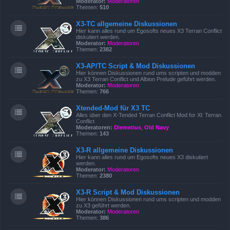
Moderator:
Moderatoren
Themen:
510
X3-TC allgemeine Diskussionen
Hier kann alles rund um Egosofts neues X3 Terran Conflict
diskutiert werden.
Moderator:
Moderatoren
Themen:
2382
X3-AP/TC Script & Mod Diskussionen
Hier können Diskussionen rund ums scripten und modden
zu X3 Terran Conflict und Albion Prelude geführt werden.
Moderator:
Moderatoren
Themen:
766
Xtended-Mod für X3 TC
Alles über den X-Tended Terran Conflict Mod for Xł: Terran
Conflict
Moderatoren:
Diemetius
,
Old Navy
Themen:
143
X3-R allgemeine Diskussionen
Hier kann alles rund um Egosofts neues X3 diskutiert
werden.
Moderator:
Moderatoren
Themen:
2380
X3-R Script & Mod Diskussionen
Hier können Diskussionen rund ums scripten und modden
zu X3 geführt werden.
Moderator:
Moderatoren
Themen:
386