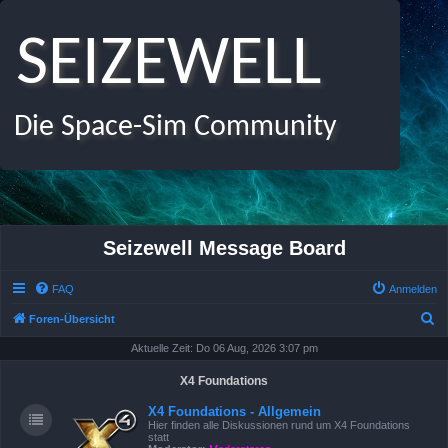
SEIZEWELL
Die Space-Sim Community
Seizewell Message Board
FAQ
Anmelden
S
Foren-Übersicht
u
Aktuelle Zeit: Do 06 Aug, 2026 3:07 pm
c
X4 Foundations
h
X4 Foundations - Allgemein
e
Hier finden alle Diskussionen rund um X4 Foundations
statt