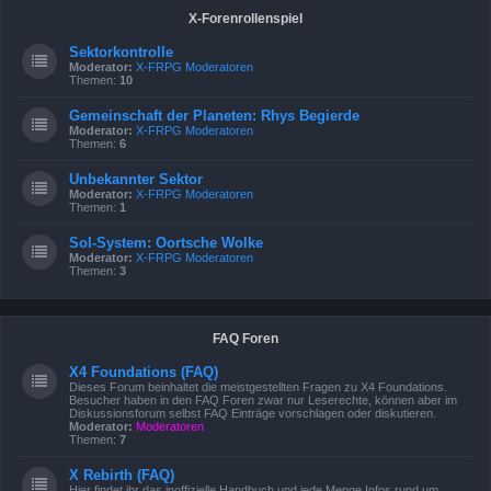
X-Forenrollenspiel
Sektorkontrolle
Moderator:
X-FRPG Moderatoren
Themen:
10
Gemeinschaft der Planeten: Rhys Begierde
Moderator:
X-FRPG Moderatoren
Themen:
6
Unbekannter Sektor
Moderator:
X-FRPG Moderatoren
Themen:
1
Sol-System: Oortsche Wolke
Moderator:
X-FRPG Moderatoren
Themen:
3
FAQ Foren
X4 Foundations (FAQ)
Dieses Forum beinhaltet die meistgestellten Fragen zu X4 Foundations.
Besucher haben in den FAQ Foren zwar nur Leserechte, können aber im
Diskussionsforum selbst FAQ Einträge vorschlagen oder diskutieren.
Moderator:
Moderatoren
Themen:
7
X Rebirth (FAQ)
Hier findet ihr das inoffizielle Handbuch und jede Menge Infos rund um