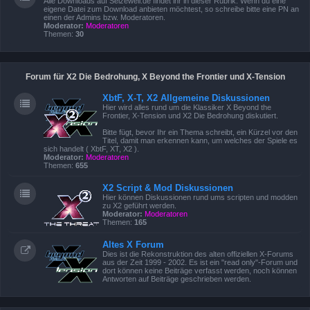
Alle Downloads auf Seizewell.de findet ihr in dieser Rubrik. Wenn du eine
eigene Datei zum Download anbieten möchtest, so schreibe bitte eine PN an
einen der Admins bzw. Moderatoren.
Moderator:
Moderatoren
Themen:
30
Forum für X2 Die Bedrohung, X Beyond the Frontier und X-Tension
XbtF, X-T, X2 Allgemeine Diskussionen
Hier wird alles rund um die Klassiker X Beyond the
Frontier, X-Tension und X2 Die Bedrohung diskutiert.
Bitte fügt, bevor Ihr ein Thema schreibt, ein Kürzel vor den
Titel, damit man erkennen kann, um welches der Spiele es
sich handelt ( XbtF, XT, X2 ).
Moderator:
Moderatoren
Themen:
655
X2 Script & Mod Diskussionen
Hier können Diskussionen rund ums scripten und modden
zu X2 geführt werden.
Moderator:
Moderatoren
Themen:
165
Altes X Forum
Dies ist die Rekonstruktion des alten offiziellen X-Forums
aus der Zeit 1999 - 2002. Es ist ein "read only"-Forum und
dort können keine Beiträge verfasst werden, noch können
Antworten auf Beiträge geschrieben werden.