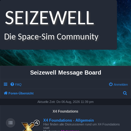
SEIZEWELL
Die Space-Sim Community
Seizewell Message Board
FAQ
Anmelden
S
Foren-Übersicht
u
Aktuelle Zeit: Do 06 Aug, 2026 11:39 pm
c
X4 Foundations
h
X4 Foundations - Allgemein
e
Hier finden alle Diskussionen rund um X4 Foundations
statt