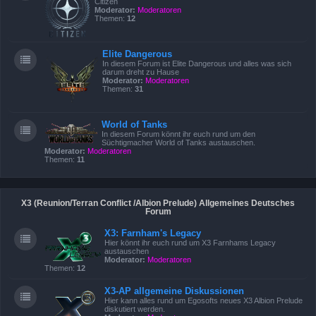
Citizen
Moderator:
Moderatoren
Themen:
12
Elite Dangerous
In diesem Forum ist Elite Dangerous und alles was sich
darum dreht zu Hause
Moderator:
Moderatoren
Themen:
31
World of Tanks
In diesem Forum könnt ihr euch rund um den
Süchtigmacher World of Tanks austauschen.
Moderator:
Moderatoren
Themen:
11
X3 (Reunion/Terran Conflict /Albion Prelude) Allgemeines Deutsches
Forum
X3: Farnham's Legacy
Hier könnt ihr euch rund um X3 Farnhams Legacy
austauschen
Moderator:
Moderatoren
Themen:
12
X3-AP allgemeine Diskussionen
Hier kann alles rund um Egosofts neues X3 Albion Prelude
diskutiert werden.