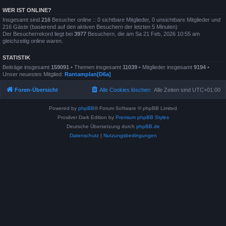
WER IST ONLINE?
Insgesamt sind
216
Besucher online :: 0 sichtbare Mitglieder, 0 unsichtbare Mitglieder und
216 Gäste (basierend auf den aktiven Besuchern der letzten 5 Minuten)
Der Besucherrekord liegt bei
3977
Besuchern, die am Sa 21 Feb, 2026 10:55 am
gleichzeitig online waren.
STATISTIK
Beiträge insgesamt
159091
• Themen insgesamt
11039
• Mitglieder insgesamt
9194
•
Unser neuestes Mitglied:
Rantamplan[D6a]
Foren-Übersicht
Alle Cookies löschen
Alle Zeiten sind
UTC+01:00
Powered by
phpBB
® Forum Software © phpBB Limited
Prosilver Dark Edition by
Premium phpBB Styles
Deutsche Übersetzung durch
phpBB.de
Datenschutz
|
Nutzungsbedingungen