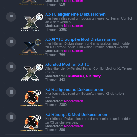
Moderator:
Moderatoren
Themen:
510
X3-TC allgemeine Diskussionen
Hier kann alles rund um Egosofts neues X3 Terran Conflict
diskutiert werden.
Moderator:
Moderatoren
Themen:
2382
X3-AP/TC Script & Mod Diskussionen
Hier können Diskussionen rund ums scripten und modden
zu X3 Terran Conflict und Albion Prelude geführt werden.
Moderator:
Moderatoren
Themen:
766
Xtended-Mod für X3 TC
Alles über den X-Tended Terran Conflict Mod for Xł: Terran
Conflict
Moderatoren:
Diemetius
,
Old Navy
Themen:
143
X3-R allgemeine Diskussionen
Hier kann alles rund um Egosofts neues X3 diskutiert
werden.
Moderator:
Moderatoren
Themen:
2380
X3-R Script & Mod Diskussionen
Hier können Diskussionen rund ums scripten und modden
zu X3 geführt werden.
Moderator:
Moderatoren
Themen:
386