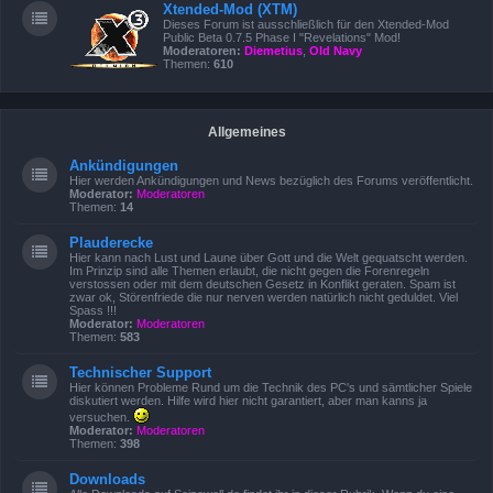
Xtended-Mod (XTM)
Dieses Forum ist ausschließlich für den Xtended-Mod
Public Beta 0.7.5 Phase I "Revelations" Mod!
Moderatoren:
Diemetius
,
Old Navy
Themen:
610
Allgemeines
Ankündigungen
Hier werden Ankündigungen und News bezüglich des Forums veröffentlicht.
Moderator:
Moderatoren
Themen:
14
Plauderecke
Hier kann nach Lust und Laune über Gott und die Welt gequatscht werden.
Im Prinzip sind alle Themen erlaubt, die nicht gegen die Forenregeln
verstossen oder mit dem deutschen Gesetz in Konflikt geraten. Spam ist
zwar ok, Störenfriede die nur nerven werden natürlich nicht geduldet. Viel
Spass !!!
Moderator:
Moderatoren
Themen:
583
Technischer Support
Hier können Probleme Rund um die Technik des PC's und sämtlicher Spiele
diskutiert werden. Hilfe wird hier nicht garantiert, aber man kanns ja
versuchen.
Moderator:
Moderatoren
Themen:
398
Downloads