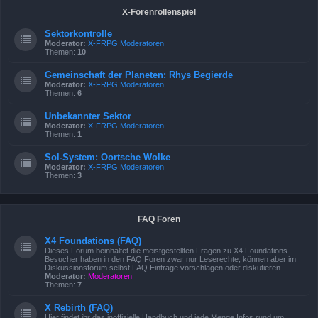
X-Forenrollenspiel
Sektorkontrolle
Moderator:
X-FRPG Moderatoren
Themen:
10
Gemeinschaft der Planeten: Rhys Begierde
Moderator:
X-FRPG Moderatoren
Themen:
6
Unbekannter Sektor
Moderator:
X-FRPG Moderatoren
Themen:
1
Sol-System: Oortsche Wolke
Moderator:
X-FRPG Moderatoren
Themen:
3
FAQ Foren
X4 Foundations (FAQ)
Dieses Forum beinhaltet die meistgestellten Fragen zu X4 Foundations.
Besucher haben in den FAQ Foren zwar nur Leserechte, können aber im
Diskussionsforum selbst FAQ Einträge vorschlagen oder diskutieren.
Moderator:
Moderatoren
Themen:
7
X Rebirth (FAQ)
Hier findet ihr das inoffizielle Handbuch und jede Menge Infos rund um