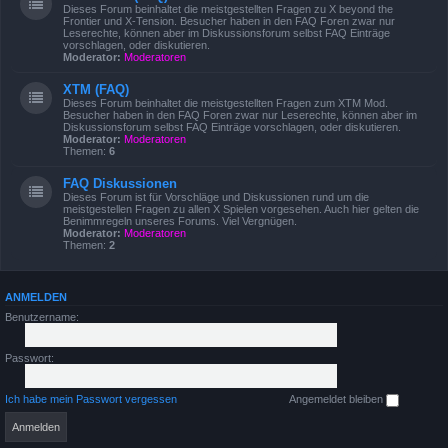
Dieses Forum beinhaltet die meistgestellten Fragen zu X beyond the
Frontier und X-Tension. Besucher haben in den FAQ Foren zwar nur
Leserechte, können aber im Diskussionsforum selbst FAQ Einträge
vorschlagen, oder diskutieren.
Moderator:
Moderatoren
XTM (FAQ)
Dieses Forum beinhaltet die meistgestellten Fragen zum XTM Mod.
Besucher haben in den FAQ Foren zwar nur Leserechte, können aber im
Diskussionsforum selbst FAQ Einträge vorschlagen, oder diskutieren.
Moderator:
Moderatoren
Themen:
6
FAQ Diskussionen
Dieses Forum ist für Vorschläge und Diskussionen rund um die
meistgestellen Fragen zu allen X Spielen vorgesehen. Auch hier gelten die
Benimmregeln unseres Forums. Viel Vergnügen.
Moderator:
Moderatoren
Themen:
2
ANMELDEN
Benutzername:
Passwort:
Ich habe mein Passwort vergessen
Angemeldet bleiben