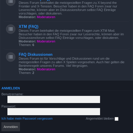
Dieses Forum beinhaltet die meistgestellten Fragen zu X beyond the
Frontier und X-Tension. Besucher haben in den FAQ Foren zwar nur
Leserechte, können aber im Diskussionsforum selbst FAQ Einträge
vorschlagen, oder diskutieren.
Moderator:
Moderatoren
XTM (FAQ)
Dieses Forum beinhaltet die meistgestellten Fragen zum XTM Mod.
Besucher haben in den FAQ Foren zwar nur Leserechte, können aber im
Diskussionsforum selbst FAQ Einträge vorschlagen, oder diskutieren.
Moderator:
Moderatoren
Themen:
6
FAQ Diskussionen
Dieses Forum ist für Vorschläge und Diskussionen rund um die
meistgestellen Fragen zu allen X Spielen vorgesehen. Auch hier gelten die
Benimmregeln unseres Forums. Viel Vergnügen.
Moderator:
Moderatoren
Themen:
2
ANMELDEN
Benutzername:
Passwort:
Ich habe mein Passwort vergessen
Angemeldet bleiben