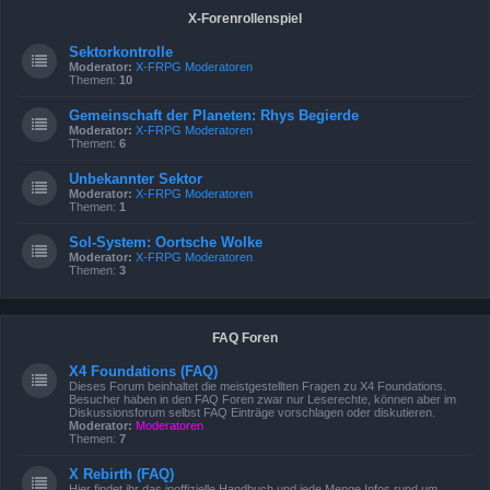
X-Forenrollenspiel
Sektorkontrolle
Moderator:
X-FRPG Moderatoren
Themen:
10
Gemeinschaft der Planeten: Rhys Begierde
Moderator:
X-FRPG Moderatoren
Themen:
6
Unbekannter Sektor
Moderator:
X-FRPG Moderatoren
Themen:
1
Sol-System: Oortsche Wolke
Moderator:
X-FRPG Moderatoren
Themen:
3
FAQ Foren
X4 Foundations (FAQ)
Dieses Forum beinhaltet die meistgestellten Fragen zu X4 Foundations.
Besucher haben in den FAQ Foren zwar nur Leserechte, können aber im
Diskussionsforum selbst FAQ Einträge vorschlagen oder diskutieren.
Moderator:
Moderatoren
Themen:
7
X Rebirth (FAQ)
Hier findet ihr das inoffizielle Handbuch und jede Menge Infos rund um