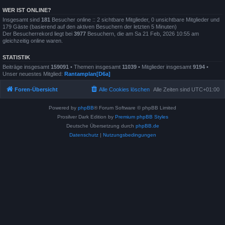
WER IST ONLINE?
Insgesamt sind
181
Besucher online :: 2 sichtbare Mitglieder, 0 unsichtbare Mitglieder und
179 Gäste (basierend auf den aktiven Besuchern der letzten 5 Minuten)
Der Besucherrekord liegt bei
3977
Besuchern, die am Sa 21 Feb, 2026 10:55 am
gleichzeitig online waren.
STATISTIK
Beiträge insgesamt
159091
• Themen insgesamt
11039
• Mitglieder insgesamt
9194
•
Unser neuestes Mitglied:
Rantamplan[D6a]
Foren-Übersicht
Alle Cookies löschen
Alle Zeiten sind
UTC+01:00
Powered by
phpBB
® Forum Software © phpBB Limited
Prosilver Dark Edition by
Premium phpBB Styles
Deutsche Übersetzung durch
phpBB.de
Datenschutz
|
Nutzungsbedingungen