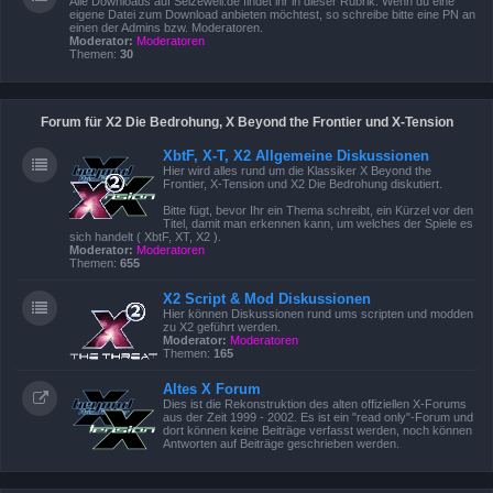
Alle Downloads auf Seizewell.de findet ihr in dieser Rubrik. Wenn du eine
eigene Datei zum Download anbieten möchtest, so schreibe bitte eine PN an
einen der Admins bzw. Moderatoren.
Moderator:
Moderatoren
Themen:
30
Forum für X2 Die Bedrohung, X Beyond the Frontier und X-Tension
XbtF, X-T, X2 Allgemeine Diskussionen
Hier wird alles rund um die Klassiker X Beyond the
Frontier, X-Tension und X2 Die Bedrohung diskutiert.
Bitte fügt, bevor Ihr ein Thema schreibt, ein Kürzel vor den
Titel, damit man erkennen kann, um welches der Spiele es
sich handelt ( XbtF, XT, X2 ).
Moderator:
Moderatoren
Themen:
655
X2 Script & Mod Diskussionen
Hier können Diskussionen rund ums scripten und modden
zu X2 geführt werden.
Moderator:
Moderatoren
Themen:
165
Altes X Forum
Dies ist die Rekonstruktion des alten offiziellen X-Forums
aus der Zeit 1999 - 2002. Es ist ein "read only"-Forum und
dort können keine Beiträge verfasst werden, noch können
Antworten auf Beiträge geschrieben werden.