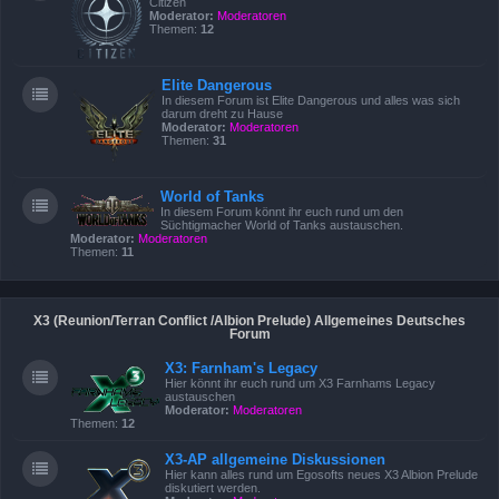
Citizen
Moderator:
Moderatoren
Themen:
12
Elite Dangerous
In diesem Forum ist Elite Dangerous und alles was sich
darum dreht zu Hause
Moderator:
Moderatoren
Themen:
31
World of Tanks
In diesem Forum könnt ihr euch rund um den
Süchtigmacher World of Tanks austauschen.
Moderator:
Moderatoren
Themen:
11
X3 (Reunion/Terran Conflict /Albion Prelude) Allgemeines Deutsches
Forum
X3: Farnham's Legacy
Hier könnt ihr euch rund um X3 Farnhams Legacy
austauschen
Moderator:
Moderatoren
Themen:
12
X3-AP allgemeine Diskussionen
Hier kann alles rund um Egosofts neues X3 Albion Prelude
diskutiert werden.