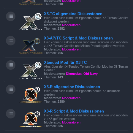
Moderator:
Moderatoren
Themen:
510
X3-TC allgemeine Diskussionen
Hier kann alles rund um Egosofts neues X3 Terran Conflict
diskutiert werden.
Moderator:
Moderatoren
Themen:
2382
X3-AP/TC Script & Mod Diskussionen
Hier können Diskussionen rund ums scripten und modden
zu X3 Terran Conflict und Albion Prelude geführt werden.
Moderator:
Moderatoren
Themen:
766
Xtended-Mod für X3 TC
Alles über den X-Tended Terran Conflict Mod for Xł: Terran
Conflict
Moderatoren:
Diemetius
,
Old Navy
Themen:
143
X3-R allgemeine Diskussionen
Hier kann alles rund um Egosofts neues X3 diskutiert
werden.
Moderator:
Moderatoren
Themen:
2380
X3-R Script & Mod Diskussionen
Hier können Diskussionen rund ums scripten und modden
zu X3 geführt werden.
Moderator:
Moderatoren
Themen:
386