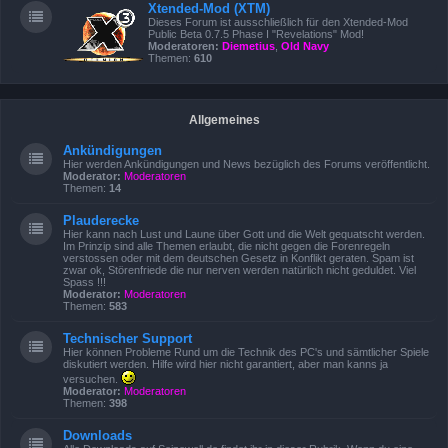
Xtended-Mod (XTM)
Dieses Forum ist ausschließlich für den Xtended-Mod
Public Beta 0.7.5 Phase I "Revelations" Mod!
Moderatoren:
Diemetius
,
Old Navy
Themen:
610
Allgemeines
Ankündigungen
Hier werden Ankündigungen und News bezüglich des Forums veröffentlicht.
Moderator:
Moderatoren
Themen:
14
Plauderecke
Hier kann nach Lust und Laune über Gott und die Welt gequatscht werden.
Im Prinzip sind alle Themen erlaubt, die nicht gegen die Forenregeln
verstossen oder mit dem deutschen Gesetz in Konflikt geraten. Spam ist
zwar ok, Störenfriede die nur nerven werden natürlich nicht geduldet. Viel
Spass !!!
Moderator:
Moderatoren
Themen:
583
Technischer Support
Hier können Probleme Rund um die Technik des PC's und sämtlicher Spiele
diskutiert werden. Hilfe wird hier nicht garantiert, aber man kanns ja
versuchen.
Moderator:
Moderatoren
Themen:
398
Downloads