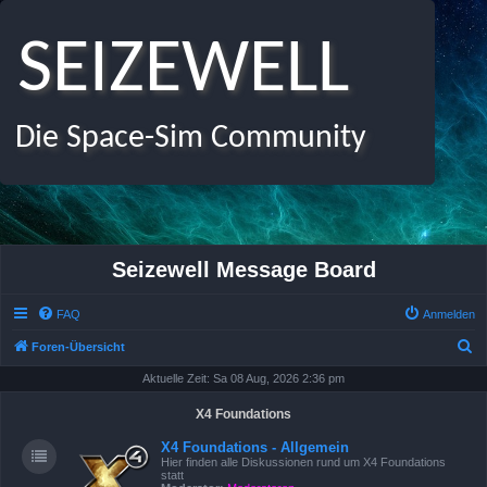
SEIZEWELL
Die Space-Sim Community
Seizewell Message Board
FAQ
Anmelden
S
Foren-Übersicht
u
Aktuelle Zeit: Sa 08 Aug, 2026 2:36 pm
c
X4 Foundations
h
X4 Foundations - Allgemein
e
Hier finden alle Diskussionen rund um X4 Foundations
statt