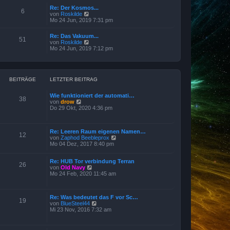
r
e
B
Re: Der Kosmos...
s
6
e
N
von
Roskilde
t
i
e
Mo 24 Jun, 2019 7:31 pm
e
t
u
r
r
e
B
Re: Das Vakuum...
a
s
51
e
N
von
Roskilde
g
t
i
e
Mo 24 Jun, 2019 7:12 pm
e
t
u
r
r
e
B
a
s
e
g
t
i
e
BEITRÄGE
LETZTER BEITRAG
t
r
r
B
a
Wie funktioniert der automati…
e
38
g
N
von
drow
i
e
Do 29 Okt, 2020 4:36 pm
t
u
r
e
a
s
g
Re: Leeren Raum eigenen Namen…
t
12
N
von
Zaphod Beebleprox
e
e
Mo 04 Dez, 2017 8:40 pm
r
u
B
e
e
Re: HUB Tor verbindung Terran
s
i
26
N
von
Old Navy
t
t
e
Mo 24 Feb, 2020 11:45 am
e
r
u
r
a
e
B
g
s
e
Re: Was bedeutet das F vor Sc…
t
i
19
N
von
BlueSteel44
e
t
e
Mi 23 Nov, 2016 7:32 am
r
r
u
B
a
e
e
g
s
i