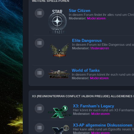
WEITERE SPIELE-FOREN
Star Citizen
In diesem Forum findet ihr alles rund um Chri
Moderator:
Moderatoren
Elite Dangerous
In diesem Forum ist Elite Dangerous und 
Moderator:
Moderatoren
World of Tanks
In diesem Forum könnt ihr euch rund um 
Moderator:
Moderatoren
X3 (REUNION/TERRAN CONFLICT /ALBION PRELUDE) ALLGEMEINE
X3: Farnham's Legacy
Hier könnt ihr euch rund um X3 Farnham
Moderator:
Moderatoren
X3-AP allgemeine Diskussionen
Hier kann alles rund um Egosofts neues X3
Moderator:
Moderatoren