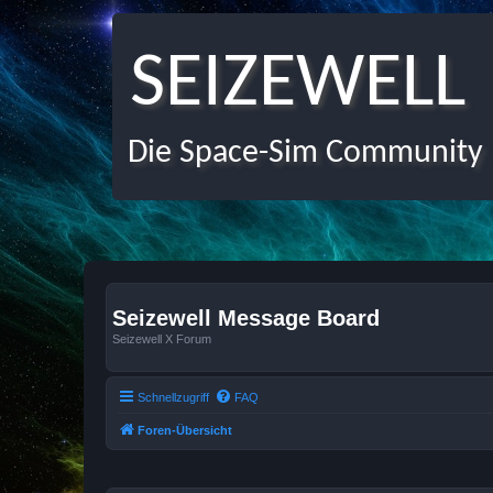
SEIZEWELL
Die Space-Sim Community
Seizewell Message Board
Seizewell X Forum
Schnellzugriff
FAQ
Foren-Übersicht