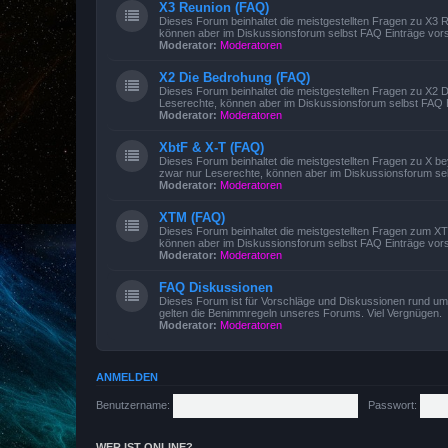
X3 Reunion (FAQ)
Dieses Forum beinhaltet die meistgestellten Fragen zu X3
können aber im Diskussionsforum selbst FAQ Einträge vors
Moderator:
Moderatoren
X2 Die Bedrohung (FAQ)
Dieses Forum beinhaltet die meistgestellten Fragen zu X2
Leserechte, können aber im Diskussionsforum selbst FAQ E
Moderator:
Moderatoren
XbtF & X-T (FAQ)
Dieses Forum beinhaltet die meistgestellten Fragen zu X 
zwar nur Leserechte, können aber im Diskussionsforum sel
Moderator:
Moderatoren
XTM (FAQ)
Dieses Forum beinhaltet die meistgestellten Fragen zum 
können aber im Diskussionsforum selbst FAQ Einträge vors
Moderator:
Moderatoren
FAQ Diskussionen
Dieses Forum ist für Vorschläge und Diskussionen rund um 
gelten die Benimmregeln unseres Forums. Viel Vergnügen.
Moderator:
Moderatoren
ANMELDEN
Benutzername:
Passwort:
WER IST ONLINE?