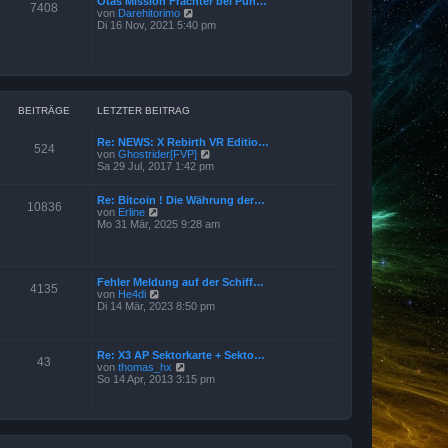
Otas Mission Frachter bei Pun…
e
7408
a
N
von
Darehitorimo
r
g
e
Di 16 Nov, 2021 5:40 pm
B
u
e
e
i
s
t
t
r
e
a
r
g
B
BEITRÄGE
LETZTER BEITRAG
e
i
Re: NEWS: X Rebirth VR Editio…
t
524
N
von
Ghostrider[FVP]
r
e
Sa 29 Jul, 2017 1:42 pm
a
u
g
e
Re: Bitcoin ! Die Währung der…
s
10836
N
von
Erline
t
e
Mo 31 Mär, 2025 9:28 am
e
u
r
e
B
s
e
t
i
Fehler Meldung auf der Schiff…
e
t
4135
N
von
He4di
r
r
e
Di 14 Mär, 2023 8:50 pm
B
a
u
e
g
e
i
s
t
t
Re: X3 AP Sektorkarte + Sekto…
r
43
e
N
von
thomas_hx
a
r
e
So 14 Apr, 2013 3:15 pm
g
B
u
e
e
i
s
t
t
r
e