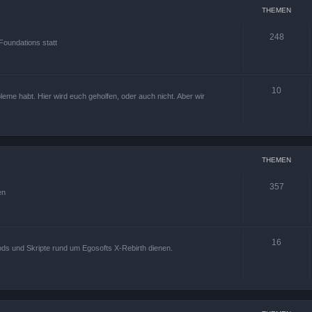
THEMEN
248
Foundations statt
10
leme habt. Hier wird euch geholfen, oder auch nicht. Aber wir
THEMEN
357
en
16
ods und Skripte rund um Egosofts X-Rebirth dienen.