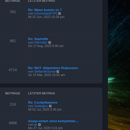
B
BEITRÄGE
LETZTER BEITRAG
e
i
Re: Wann kommt es ?
t
291
N
von
Ghostrider[FVP]
r
e
Mi 15 Jun, 2022 10:28 pm
a
u
g
e
s
t
e
r
Re: Starthilfe
961
B
N
von
HArnoldJ
e
e
Do 17 Aug, 2023 8:40 am
i
u
t
e
r
s
a
t
g
e
r
Re: WoT- Allgemeine Diskussion
4714
B
N
von
StefanSkoumal
e
e
So 15 Mär, 2020 10:05 am
i
u
t
e
r
s
a
t
g
e
BEITRÄGE
LETZTER BEITRAG
r
B
Re: Cockpitkamera
e
216
N
von
Sublogics
i
e
Mi 02 Jul, 2025 3:36 pm
t
u
r
e
a
s
g
Asarja entern ohne kompletten…
4988
t
N
von
lje
e
e
Mo 27 Jul, 2026 3:21 pm