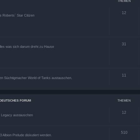
THEMEN
12
s Roberts´ Star Citizen
31
alles was sich darum dreht zu Hause
11
den Süchtigmacher World of Tanks austauschen.
S DEUTSCHES FORUM
THEMEN
12
s Legacy austauschen
510
 Albion Prelude diskutiert werden.