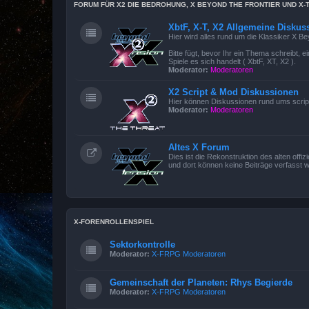
FORUM FÜR X2 DIE BEDROHUNG, X BEYOND THE FRONTIER UND X-
XbtF, X-T, X2 Allgemeine Diskus
Hier wird alles rund um die Klassiker X B
Bitte fügt, bevor Ihr ein Thema schreibt,
Spiele es sich handelt ( XbtF, XT, X2 ).
Moderator:
Moderatoren
X2 Script & Mod Diskussionen
Hier können Diskussionen rund ums scrip
Moderator:
Moderatoren
Altes X Forum
Dies ist die Rekonstruktion des alten offi
und dort können keine Beiträge verfasst 
X-FORENROLLENSPIEL
Sektorkontrolle
Moderator:
X-FRPG Moderatoren
Gemeinschaft der Planeten: Rhys Begierde
Moderator:
X-FRPG Moderatoren