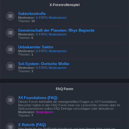
X-Forenrollenspiel
Sektorkontrolle
Moderator:
X-FRPG Moderatoren
Themen:
10
Gemeinschaft der Planeten: Rhys Begierde
Moderator:
X-FRPG Moderatoren
Themen:
6
Unbekannter Sektor
Moderator:
X-FRPG Moderatoren
Themen:
1
Sol-System: Oortsche Wolke
Moderator:
X-FRPG Moderatoren
Themen:
3
FAQ Foren
X4 Foundations (FAQ)
Dieses Forum beinhaltet die meistgestellten Fragen zu X4 Foundations.
Besucher haben in den FAQ Foren zwar nur Leserechte, können aber im
Diskussionsforum selbst FAQ Einträge vorschlagen oder diskutieren.
Moderator:
Moderatoren
Themen:
7
X Rebirth (FAQ)
Hier findet ihr das inoffizielle Handbuch und jede Menge Infos rund um