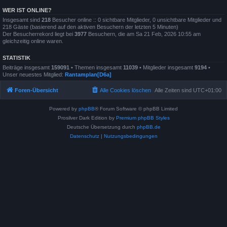
WER IST ONLINE?
Insgesamt sind
218
Besucher online :: 0 sichtbare Mitglieder, 0 unsichtbare Mitglieder und
218 Gäste (basierend auf den aktiven Besuchern der letzten 5 Minuten)
Der Besucherrekord liegt bei
3977
Besuchern, die am Sa 21 Feb, 2026 10:55 am
gleichzeitig online waren.
STATISTIK
Beiträge insgesamt
159091
• Themen insgesamt
11039
• Mitglieder insgesamt
9194
•
Unser neuestes Mitglied:
Rantamplan[D6a]
Foren-Übersicht
Alle Cookies löschen
Alle Zeiten sind
UTC+01:00
Powered by
phpBB
® Forum Software © phpBB Limited
Prosilver Dark Edition by
Premium phpBB Styles
Deutsche Übersetzung durch
phpBB.de
Datenschutz
|
Nutzungsbedingungen