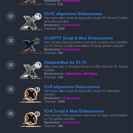
Moderator:
Moderatoren
Themen:
510
X3-TC allgemeine Diskussionen
Hier kann alles rund um Egosofts neues X3 Terran Conflict
diskutiert werden.
Moderator:
Moderatoren
Themen:
2382
X3-AP/TC Script & Mod Diskussionen
Hier können Diskussionen rund ums scripten und modden
zu X3 Terran Conflict und Albion Prelude geführt werden.
Moderator:
Moderatoren
Themen:
766
Xtended-Mod für X3 TC
Alles über den X-Tended Terran Conflict Mod for Xł: Terran
Conflict
Moderatoren:
Diemetius
,
Old Navy
Themen:
143
X3-R allgemeine Diskussionen
Hier kann alles rund um Egosofts neues X3 diskutiert
werden.
Moderator:
Moderatoren
Themen:
2380
X3-R Script & Mod Diskussionen
Hier können Diskussionen rund ums scripten und modden
zu X3 geführt werden.
Moderator:
Moderatoren
Themen:
386