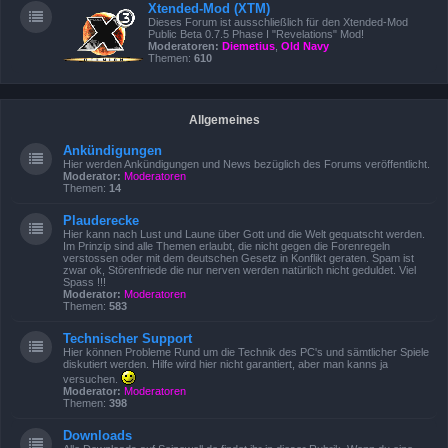
Xtended-Mod (XTM)
Dieses Forum ist ausschließlich für den Xtended-Mod
Public Beta 0.7.5 Phase I "Revelations" Mod!
Moderatoren:
Diemetius
,
Old Navy
Themen:
610
Allgemeines
Ankündigungen
Hier werden Ankündigungen und News bezüglich des Forums veröffentlicht.
Moderator:
Moderatoren
Themen:
14
Plauderecke
Hier kann nach Lust und Laune über Gott und die Welt gequatscht werden.
Im Prinzip sind alle Themen erlaubt, die nicht gegen die Forenregeln
verstossen oder mit dem deutschen Gesetz in Konflikt geraten. Spam ist
zwar ok, Störenfriede die nur nerven werden natürlich nicht geduldet. Viel
Spass !!!
Moderator:
Moderatoren
Themen:
583
Technischer Support
Hier können Probleme Rund um die Technik des PC's und sämtlicher Spiele
diskutiert werden. Hilfe wird hier nicht garantiert, aber man kanns ja
versuchen.
Moderator:
Moderatoren
Themen:
398
Downloads