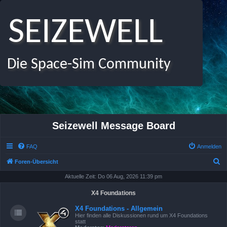
SEIZEWELL
Die Space-Sim Community
Seizewell Message Board
FAQ
Anmelden
S
Foren-Übersicht
u
Aktuelle Zeit: Do 06 Aug, 2026 11:39 pm
c
X4 Foundations
h
X4 Foundations - Allgemein
e
Hier finden alle Diskussionen rund um X4 Foundations
statt