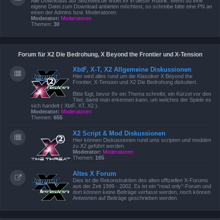
Alle Downloads auf Seizewell.de findet ihr in dieser Rubrik. Wenn du eine
eigene Datei zum Download anbieten möchtest, so schreibe bitte eine PN an
einen der Admins bzw. Moderatoren.
Moderator:
Moderatoren
Themen:
30
Forum für X2 Die Bedrohung, X Beyond the Frontier und X-Tension
XbtF, X-T, X2 Allgemeine Diskussionen
Hier wird alles rund um die Klassiker X Beyond the
Frontier, X-Tension und X2 Die Bedrohung diskutiert.
Bitte fügt, bevor Ihr ein Thema schreibt, ein Kürzel vor den
Titel, damit man erkennen kann, um welches der Spiele es
sich handelt ( XbtF, XT, X2 ).
Moderator:
Moderatoren
Themen:
655
X2 Script & Mod Diskussionen
Hier können Diskussionen rund ums scripten und modden
zu X2 geführt werden.
Moderator:
Moderatoren
Themen:
165
Altes X Forum
Dies ist die Rekonstruktion des alten offiziellen X-Forums
aus der Zeit 1999 - 2002. Es ist ein "read only"-Forum und
dort können keine Beiträge verfasst werden, noch können
Antworten auf Beiträge geschrieben werden.