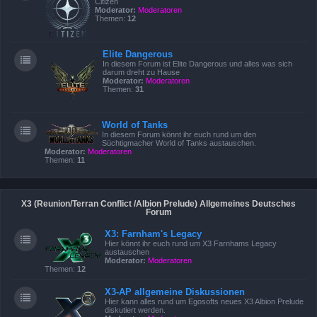
Citizen
Moderator:
Moderatoren
Themen:
12
Elite Dangerous
In diesem Forum ist Elite Dangerous und alles was sich
darum dreht zu Hause
Moderator:
Moderatoren
Themen:
31
World of Tanks
In diesem Forum könnt ihr euch rund um den
Süchtigmacher World of Tanks austauschen.
Moderator:
Moderatoren
Themen:
11
X3 (Reunion/Terran Conflict /Albion Prelude) Allgemeines Deutsches
Forum
X3: Farnham's Legacy
Hier könnt ihr euch rund um X3 Farnhams Legacy
austauschen
Moderator:
Moderatoren
Themen:
12
X3-AP allgemeine Diskussionen
Hier kann alles rund um Egosofts neues X3 Albion Prelude
diskutiert werden.