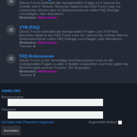
Dieses Forum beinhaltet die meistgestellten Fragen zu X beyond the
Frontier und X-Tension. Besucher haben in den FAQ Foren zwar nur
Leserechte, können aber im Diskussionsforum selbst FAQ Einträge
vorschlagen, oder diskutieren.
Moderator:
Moderatoren
XTM (FAQ)
Dieses Forum beinhaltet die meistgestellten Fragen zum XTM Mod.
Besucher haben in den FAQ Foren zwar nur Leserechte, können aber im
Diskussionsforum selbst FAQ Einträge vorschlagen, oder diskutieren.
Moderator:
Moderatoren
Themen:
6
FAQ Diskussionen
Dieses Forum ist für Vorschläge und Diskussionen rund um die
meistgestellen Fragen zu allen X Spielen vorgesehen. Auch hier gelten die
Benimmregeln unseres Forums. Viel Vergnügen.
Moderator:
Moderatoren
Themen:
2
ANMELDEN
Benutzername:
Passwort:
Ich habe mein Passwort vergessen
Angemeldet bleiben