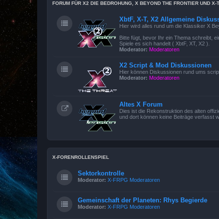
FORUM FÜR X2 DIE BEDROHUNG, X BEYOND THE FRONTIER UND X-
XbtF, X-T, X2 Allgemeine Diskus
Hier wird alles rund um die Klassiker X B
Bitte fügt, bevor Ihr ein Thema schreibt,
Spiele es sich handelt ( XbtF, XT, X2 ).
Moderator:
Moderatoren
X2 Script & Mod Diskussionen
Hier können Diskussionen rund ums scrip
Moderator:
Moderatoren
Altes X Forum
Dies ist die Rekonstruktion des alten offi
und dort können keine Beiträge verfasst 
X-FORENROLLENSPIEL
Sektorkontrolle
Moderator:
X-FRPG Moderatoren
Gemeinschaft der Planeten: Rhys Begierde
Moderator:
X-FRPG Moderatoren