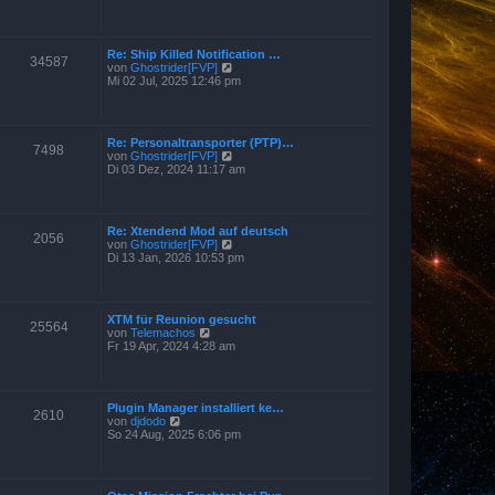
r
u
B
e
e
s
i
t
t
Re: Ship Killed Notification …
e
34587
r
N
von
Ghostrider[FVP]
r
a
e
Mi 02 Jul, 2025 12:46 pm
B
g
u
e
e
i
s
t
t
r
Re: Personaltransporter (PTP)…
e
7498
a
N
von
Ghostrider[FVP]
r
g
e
Di 03 Dez, 2024 11:17 am
B
u
e
e
i
s
t
t
r
Re: Xtendend Mod auf deutsch
e
2056
a
N
von
Ghostrider[FVP]
r
g
e
Di 13 Jan, 2026 10:53 pm
B
u
e
e
i
s
t
t
r
XTM für Reunion gesucht
e
25564
a
N
von
Telemachos
r
g
e
Fr 19 Apr, 2024 4:28 am
B
u
e
e
i
s
t
t
r
Plugin Manager installiert ke…
e
2610
a
N
von
djdodo
r
g
e
So 24 Aug, 2025 6:06 pm
B
u
e
e
i
s
t
t
r