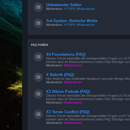
Unbekannter Sektor
Moderator:
X-FRPG Moderatoren
Sol-System: Oortsche Wolke
Moderator:
X-FRPG Moderatoren
FAQ FOREN
X4 Foundations (FAQ)
Dieses Forum beinhaltet die meistgestellten Fragen zu X4
können aber im Diskussionsforum selbst FAQ Einträge vors
Moderator:
Moderatoren
X Rebirth (FAQ)
Hier findet ihr das inoffizielle Handbuch und jede Menge Inf
Moderator:
Moderatoren
X3 Albion Prelude (FAQ)
Dieses Forum beinhaltet die meistgestellten Fragen zu X3 
können aber im Diskussionsforum selbst FAQ Einträge vors
Moderator:
Moderatoren
X3 Terran Conflict (FAQ)
Dieses Forum beinhaltet die meistgestellten Fragen zuX3 T
können aber im Diskussionsforum selbst FAQ Einträge vors
Moderator:
Moderatoren