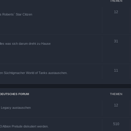
THEMEN
12
s Roberts´ Star Citizen
31
alles was sich darum dreht zu Hause
11
den Süchtigmacher World of Tanks austauschen.
S DEUTSCHES FORUM
THEMEN
12
s Legacy austauschen
510
 Albion Prelude diskutiert werden.