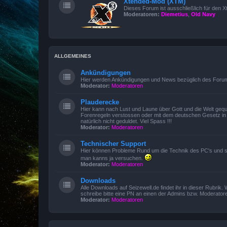
Xtended-Mod (XTM)
Dieses Forum ist ausschließlich für den 
Moderatoren:
Diemetius
,
Old Navy
ALLGEMEINES
Ankündigungen
Hier werden Ankündigungen und News bezüglich des Forums
Moderator:
Moderatoren
Plauderecke
Hier kann nach Lust und Laune über Gott und die Welt gequa
Forenregeln verstossen oder mit dem deutschen Gesetz in K
natürlich nicht geduldet. Viel Spass !!!
Moderator:
Moderatoren
Technischer Support
Hier können Probleme Rund um die Technik des PC's und sämtl
man kanns ja versuchen.
Moderator:
Moderatoren
Downloads
Alle Downloads auf Seizewell.de findet ihr in dieser Rubri
schreibe bitte eine PN an einen der Admins bzw. Moderator
Moderator:
Moderatoren