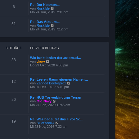
r
e
B
Re: Der Kosmos...
s
6
e
N
von
Roskilde
t
i
e
Mo 24 Jun, 2019 7:31 pm
e
t
u
r
r
e
B
Re: Das Vakuum...
a
s
51
e
N
von
Roskilde
g
t
i
e
Mo 24 Jun, 2019 7:12 pm
e
t
u
r
r
e
B
a
s
e
g
t
i
e
BEITRÄGE
LETZTER BEITRAG
t
r
r
B
a
Wie funktioniert der automati…
e
38
g
N
von
drow
i
e
Do 29 Okt, 2020 4:36 pm
t
u
r
e
a
s
g
Re: Leeren Raum eigenen Namen…
t
12
N
von
Zaphod Beebleprox
e
e
Mo 04 Dez, 2017 8:40 pm
r
u
B
e
e
Re: HUB Tor verbindung Terran
s
i
26
N
von
Old Navy
t
t
e
Mo 24 Feb, 2020 11:45 am
e
r
u
r
a
e
B
g
s
e
Re: Was bedeutet das F vor Sc…
t
i
19
N
von
BlueSteel44
e
t
e
Mi 23 Nov, 2016 7:32 am
r
r
u
B
a
e
e
g
s
i