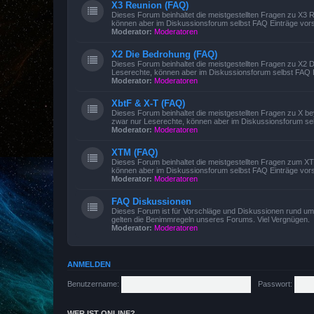
X3 Reunion (FAQ)
Dieses Forum beinhaltet die meistgestellten Fragen zu X3
können aber im Diskussionsforum selbst FAQ Einträge vors
Moderator:
Moderatoren
X2 Die Bedrohung (FAQ)
Dieses Forum beinhaltet die meistgestellten Fragen zu X2
Leserechte, können aber im Diskussionsforum selbst FAQ E
Moderator:
Moderatoren
XbtF & X-T (FAQ)
Dieses Forum beinhaltet die meistgestellten Fragen zu X 
zwar nur Leserechte, können aber im Diskussionsforum sel
Moderator:
Moderatoren
XTM (FAQ)
Dieses Forum beinhaltet die meistgestellten Fragen zum 
können aber im Diskussionsforum selbst FAQ Einträge vors
Moderator:
Moderatoren
FAQ Diskussionen
Dieses Forum ist für Vorschläge und Diskussionen rund um 
gelten die Benimmregeln unseres Forums. Viel Vergnügen.
Moderator:
Moderatoren
ANMELDEN
Benutzername:
Passwort:
WER IST ONLINE?