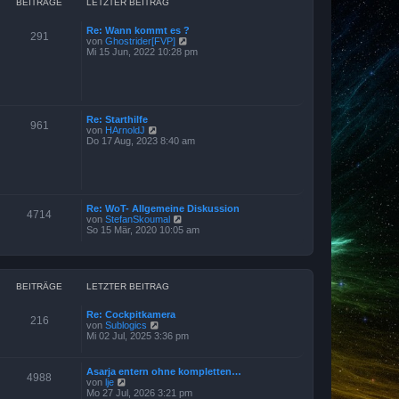
B
BEITRÄGE
LETZTER BEITRAG
e
i
Re: Wann kommt es ?
t
291
N
von
Ghostrider[FVP]
r
e
Mi 15 Jun, 2022 10:28 pm
a
u
g
e
s
t
e
r
Re: Starthilfe
961
B
N
von
HArnoldJ
e
e
Do 17 Aug, 2023 8:40 am
i
u
t
e
r
s
a
t
g
e
r
Re: WoT- Allgemeine Diskussion
4714
B
N
von
StefanSkoumal
e
e
So 15 Mär, 2020 10:05 am
i
u
t
e
r
s
a
t
g
e
BEITRÄGE
LETZTER BEITRAG
r
B
Re: Cockpitkamera
e
216
N
von
Sublogics
i
e
Mi 02 Jul, 2025 3:36 pm
t
u
r
e
a
s
g
Asarja entern ohne kompletten…
4988
t
N
von
lje
e
e
Mo 27 Jul, 2026 3:21 pm