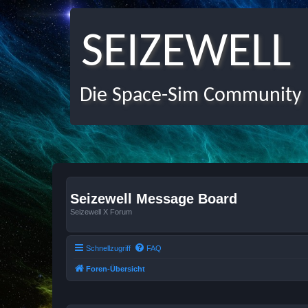
SEIZEWELL
Die Space-Sim Community
Seizewell Message Board
Seizewell X Forum
Schnellzugriff
FAQ
Foren-Übersicht