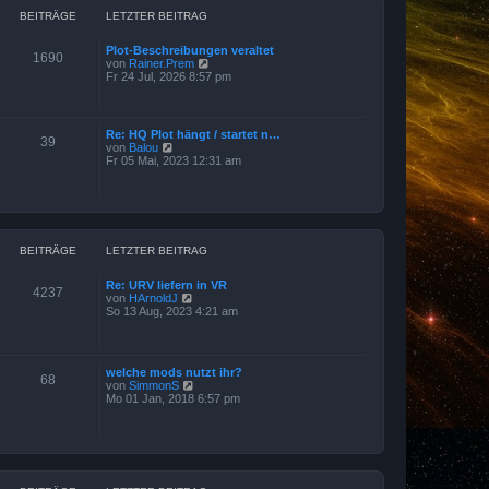
BEITRÄGE
LETZTER BEITRAG
Plot-Beschreibungen veraltet
1690
N
von
Rainer.Prem
e
Fr 24 Jul, 2026 8:57 pm
u
e
s
t
Re: HQ Plot hängt / startet n…
39
e
N
von
Balou
r
e
Fr 05 Mai, 2023 12:31 am
B
u
e
e
i
s
t
t
r
e
a
r
g
BEITRÄGE
LETZTER BEITRAG
B
e
i
Re: URV liefern in VR
t
4237
N
von
HArnoldJ
r
e
So 13 Aug, 2023 4:21 am
a
u
g
e
s
t
welche mods nutzt ihr?
e
68
N
von
SimmonS
r
e
Mo 01 Jan, 2018 6:57 pm
B
u
e
e
i
s
t
t
r
e
a
r
g