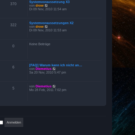
Systemvoraussetzung X3
t
t
370
N
von
drow
e
r
e
Di 09 Nov, 2010 11:54 am
r
a
u
B
g
e
e
s
i
Systemvoraussetzungen X2
t
t
322
N
von
drow
e
r
e
Di 09 Nov, 2010 11:53 am
r
a
u
B
g
e
e
s
i
Keine Beiträge
t
t
0
e
r
r
a
B
g
e
i
[FAQ] Warum kann ich nicht an…
t
6
N
von
Diemetius
r
e
Sa 20 Nov, 2010 5:47 pm
a
u
g
e
s
N
von
Diemetius
t
5
e
Mo 28 Feb, 2011 7:02 pm
e
u
r
e
B
s
e
t
i
e
t
r
r
B
a
e
g
i
t
r
a