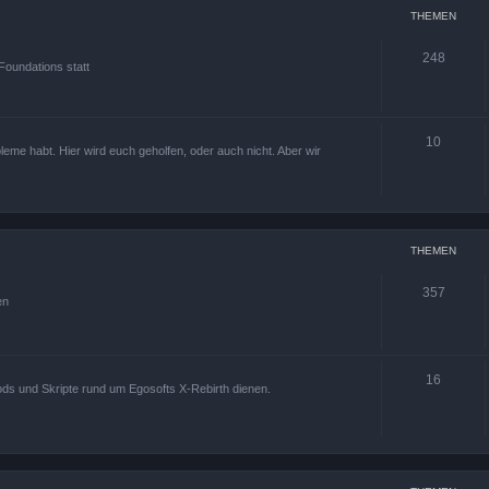
THEMEN
248
Foundations statt
10
leme habt. Hier wird euch geholfen, oder auch nicht. Aber wir
THEMEN
357
en
16
ods und Skripte rund um Egosofts X-Rebirth dienen.