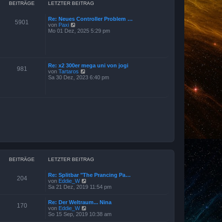
a
r
BEITRÄGE
LETZTER BEITRAG
g
B
e
Re: Neues Controller Problem …
i
5901
N
von
Paxi
t
e
Mo 01 Dez, 2025 5:29 pm
r
u
a
e
g
s
t
e
Re: x2 300er mega uni von jogi
r
981
N
von
Tartaros
B
e
Sa 30 Dez, 2023 6:40 pm
e
u
i
e
t
s
r
t
a
e
g
r
B
e
i
t
r
a
g
BEITRÄGE
LETZTER BEITRAG
Re: Splitbar "The Prancing Pa…
204
N
von
Eddie_W
e
Sa 21 Dez, 2019 11:54 pm
u
e
Re: Der Weltraum... Nina
s
170
N
von
Eddie_W
t
e
So 15 Sep, 2019 10:38 am
e
u