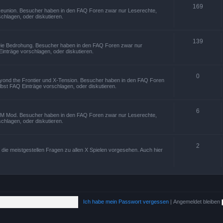
169
 Reunion. Besucher haben in den FAQ Foren zwar nur Leserechte,
chlagen, oder diskutieren.
139
 Die Bedrohung. Besucher haben in den FAQ Foren zwar nur
inträge vorschlagen, oder diskutieren.
0
beyond the Frontier und X-Tension. Besucher haben in den FAQ Foren
bst FAQ Einträge vorschlagen, oder diskutieren.
6
XTM Mod. Besucher haben in den FAQ Foren zwar nur Leserechte,
chlagen, oder diskutieren.
2
die meistgestellen Fragen zu allen X Spielen vorgesehen. Auch hier
Ich habe mein Passwort vergessen
|
Angemeldet bleiben