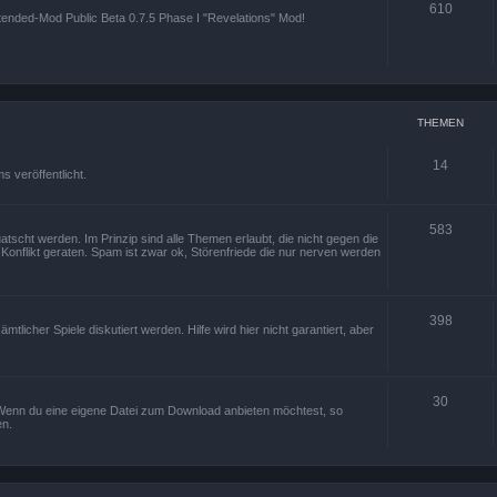
610
Xtended-Mod Public Beta 0.7.5 Phase I "Revelations" Mod!
THEMEN
14
 veröffentlicht.
583
tscht werden. Im Prinzip sind alle Themen erlaubt, die nicht gegen die
onflikt geraten. Spam ist zwar ok, Störenfriede die nur nerven werden
398
icher Spiele diskutiert werden. Hilfe wird hier nicht garantiert, aber
30
k. Wenn du eine eigene Datei zum Download anbieten möchtest, so
en.