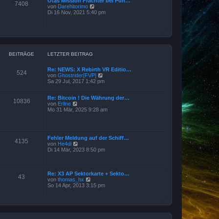
Otas Mission Frachter bei Pun…
e
7408
a
N
von
Darehitorimo
r
g
e
Di 16 Nov, 2021 5:40 pm
B
u
e
e
i
s
t
t
r
e
a
r
g
B
BEITRÄGE
LETZTER BEITRAG
e
i
Re: NEWS: X Rebirth VR Editio…
t
524
N
von
Ghostrider[FVP]
r
e
Sa 29 Jul, 2017 1:42 pm
a
u
g
e
Re: Bitcoin ! Die Währung der…
s
10836
N
von
Erline
t
e
Mo 31 Mär, 2025 9:28 am
e
u
r
e
B
s
e
t
i
Fehler Meldung auf der Schiff…
e
t
4135
N
von
He4di
r
r
e
Di 14 Mär, 2023 8:50 pm
B
a
u
e
g
e
i
s
t
t
Re: X3 AP Sektorkarte + Sekto…
r
43
e
N
von
thomas_hx
a
r
e
So 14 Apr, 2013 3:15 pm
g
B
u
e
e
i
s
t
t
r
e