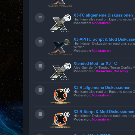
X3-TC allgemeine Diskussionen
Hier kann alles rund um Egosofts neues X3
Moderator:
Moderatoren
X3-AP/TC Script & Mod Diskuss
Hier können Diskussionen rund ums script
werden.
Moderator:
Moderatoren
Xtended-Mod für X3 TC
Alles über den X-Tended Terran Conflict Mo
Moderatoren:
Diemetius
,
Old Navy
X3-R allgemeine Diskussionen
Hier kann alles rund um Egosofts neues X
Moderator:
Moderatoren
X3-R Script & Mod Diskussionen
Hier können Diskussionen rund ums scrip
Moderator:
Moderatoren