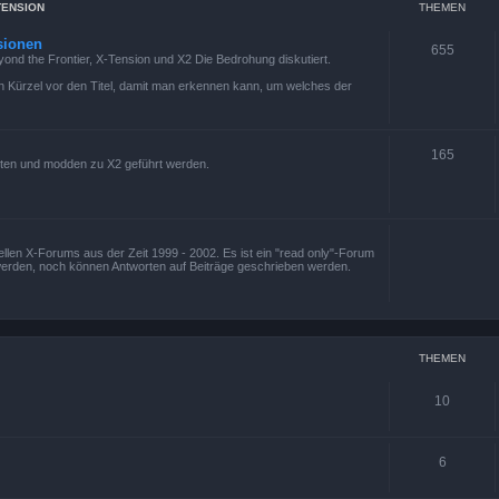
TENSION
THEMEN
sionen
655
eyond the Frontier, X-Tension und X2 Die Bedrohung diskutiert.
 ein Kürzel vor den Titel, damit man erkennen kann, um welches der
165
ten und modden zu X2 geführt werden.
ziellen X-Forums aus der Zeit 1999 - 2002. Es ist ein "read only"-Forum
werden, noch können Antworten auf Beiträge geschrieben werden.
THEMEN
10
6