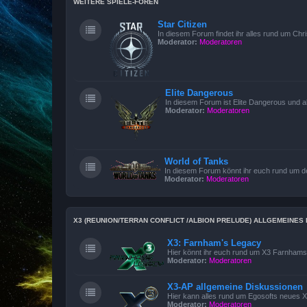
WEITERE SPIELE-FOREN
Star Citizen
In diesem Forum findet ihr alles rund um Chri
Moderator:
Moderatoren
Elite Dangerous
In diesem Forum ist Elite Dangerous und 
Moderator:
Moderatoren
World of Tanks
In diesem Forum könnt ihr euch rund um 
Moderator:
Moderatoren
X3 (REUNION/TERRAN CONFLICT /ALBION PRELUDE) ALLGEMEINE
X3: Farnham's Legacy
Hier könnt ihr euch rund um X3 Farnham
Moderator:
Moderatoren
X3-AP allgemeine Diskussionen
Hier kann alles rund um Egosofts neues X3
Moderator:
Moderatoren