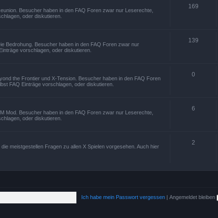
169
 Reunion. Besucher haben in den FAQ Foren zwar nur Leserechte,
chlagen, oder diskutieren.
139
 Die Bedrohung. Besucher haben in den FAQ Foren zwar nur
inträge vorschlagen, oder diskutieren.
0
beyond the Frontier und X-Tension. Besucher haben in den FAQ Foren
bst FAQ Einträge vorschlagen, oder diskutieren.
6
XTM Mod. Besucher haben in den FAQ Foren zwar nur Leserechte,
chlagen, oder diskutieren.
2
die meistgestellen Fragen zu allen X Spielen vorgesehen. Auch hier
Ich habe mein Passwort vergessen
|
Angemeldet bleiben