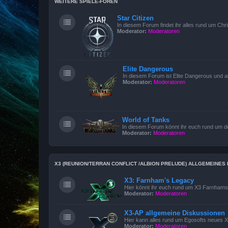
WEITERE SPIELE-FOREN
Star Citizen
In diesem Forum findet ihr alles rund um Chri
Moderator:
Moderatoren
Elite Dangerous
In diesem Forum ist Elite Dangerous und 
Moderator:
Moderatoren
World of Tanks
In diesem Forum könnt ihr euch rund um 
Moderator:
Moderatoren
X3 (REUNION/TERRAN CONFLICT /ALBION PRELUDE) ALLGEMEINE
X3: Farnham's Legacy
Hier könnt ihr euch rund um X3 Farnham
Moderator:
Moderatoren
X3-AP allgemeine Diskussionen
Hier kann alles rund um Egosofts neues X3
Moderator:
Moderatoren