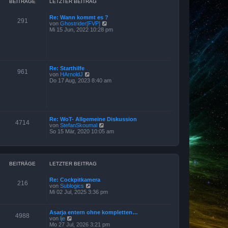
B
BEITRÄGE
LETZTER BEITRAG
e
i
Re: Wann kommt es ?
t
291
N
von
Ghostrider[FVP]
r
e
Mi 15 Jun, 2022 10:28 pm
a
u
g
e
s
t
e
r
Re: Starthilfe
961
B
N
von
HArnoldJ
e
e
Do 17 Aug, 2023 8:40 am
i
u
t
e
r
s
a
t
g
e
r
Re: WoT- Allgemeine Diskussion
4714
B
N
von
StefanSkoumal
e
e
So 15 Mär, 2020 10:05 am
i
u
t
e
r
s
a
t
g
e
BEITRÄGE
LETZTER BEITRAG
r
B
Re: Cockpitkamera
e
216
N
von
Sublogics
i
e
Mi 02 Jul, 2025 3:36 pm
t
u
r
e
a
s
g
Asarja entern ohne kompletten…
4988
t
N
von
lje
e
e
Mo 27 Jul, 2026 3:21 pm