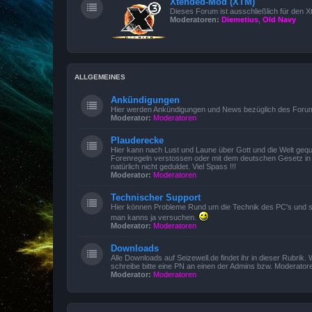
Xtended-Mod (XTM)
Dieses Forum ist ausschließlich für den 
Moderatoren:
Diemetius
,
Old Navy
ALLGEMEINES
Ankündigungen
Hier werden Ankündigungen und News bezüglich des Forums
Moderator:
Moderatoren
Plauderecke
Hier kann nach Lust und Laune über Gott und die Welt gequa
Forenregeln verstossen oder mit dem deutschen Gesetz in K
natürlich nicht geduldet. Viel Spass !!!
Moderator:
Moderatoren
Technischer Support
Hier können Probleme Rund um die Technik des PC's und sämtl
man kanns ja versuchen.
Moderator:
Moderatoren
Downloads
Alle Downloads auf Seizewell.de findet ihr in dieser Rubri
schreibe bitte eine PN an einen der Admins bzw. Moderator
Moderator:
Moderatoren