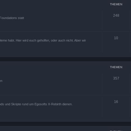
THEMEN
248
Foundations statt
10
leme habt. Hier wird euch geholfen, oder auch nicht. Aber wir
THEMEN
357
en
16
ods und Skripte rund um Egosofts X-Rebirth dienen.