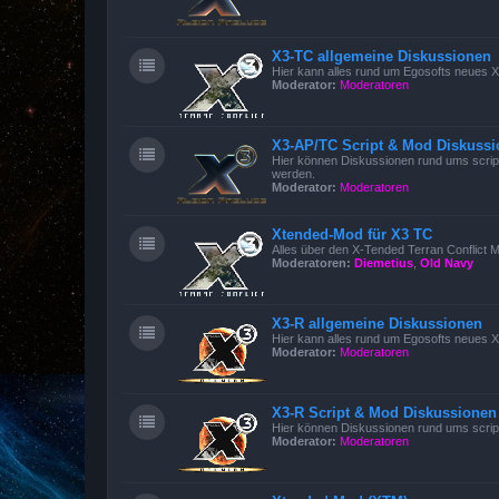
X3-TC allgemeine Diskussionen
Hier kann alles rund um Egosofts neues X3
Moderator:
Moderatoren
X3-AP/TC Script & Mod Diskuss
Hier können Diskussionen rund ums script
werden.
Moderator:
Moderatoren
Xtended-Mod für X3 TC
Alles über den X-Tended Terran Conflict Mo
Moderatoren:
Diemetius
,
Old Navy
X3-R allgemeine Diskussionen
Hier kann alles rund um Egosofts neues X
Moderator:
Moderatoren
X3-R Script & Mod Diskussionen
Hier können Diskussionen rund ums scrip
Moderator:
Moderatoren