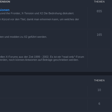
TENSION
THEMEN
sionen
655
eyond the Frontier, X-Tension und X2 Die Bedrohung diskutiert.
 ein Kürzel vor den Titel, damit man erkennen kann, um welches der
165
ten und modden zu X2 geführt werden.
ziellen X-Forums aus der Zeit 1999 - 2002. Es ist ein "read only"-Forum
werden, noch können Antworten auf Beiträge geschrieben werden.
THEMEN
10
6