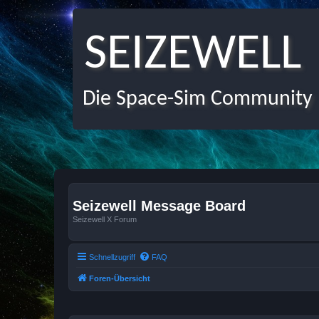
SEIZEWELL
Die Space-Sim Community
Seizewell Message Board
Seizewell X Forum
Schnellzugriff
FAQ
Foren-Übersicht