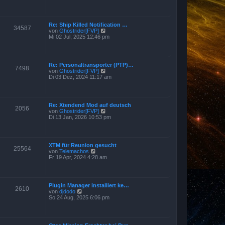
r
u
B
e
e
s
i
t
t
Re: Ship Killed Notification …
e
34587
r
N
von
Ghostrider[FVP]
r
a
e
Mi 02 Jul, 2025 12:46 pm
B
g
u
e
e
i
s
t
t
r
Re: Personaltransporter (PTP)…
e
7498
a
N
von
Ghostrider[FVP]
r
g
e
Di 03 Dez, 2024 11:17 am
B
u
e
e
i
s
t
t
r
Re: Xtendend Mod auf deutsch
e
2056
a
N
von
Ghostrider[FVP]
r
g
e
Di 13 Jan, 2026 10:53 pm
B
u
e
e
i
s
t
t
r
XTM für Reunion gesucht
e
25564
a
N
von
Telemachos
r
g
e
Fr 19 Apr, 2024 4:28 am
B
u
e
e
i
s
t
t
r
Plugin Manager installiert ke…
e
2610
a
N
von
djdodo
r
g
e
So 24 Aug, 2025 6:06 pm
B
u
e
e
i
s
t
t
r