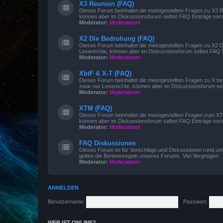
X3 Reunion (FAQ)
Dieses Forum beinhaltet die meistgestellten Fragen zu X3
können aber im Diskussionsforum selbst FAQ Einträge vors
Moderator:
Moderatoren
X2 Die Bedrohung (FAQ)
Dieses Forum beinhaltet die meistgestellten Fragen zu X2
Leserechte, können aber im Diskussionsforum selbst FAQ E
Moderator:
Moderatoren
XbtF & X-T (FAQ)
Dieses Forum beinhaltet die meistgestellten Fragen zu X 
zwar nur Leserechte, können aber im Diskussionsforum sel
Moderator:
Moderatoren
XTM (FAQ)
Dieses Forum beinhaltet die meistgestellten Fragen zum 
können aber im Diskussionsforum selbst FAQ Einträge vors
Moderator:
Moderatoren
FAQ Diskussionen
Dieses Forum ist für Vorschläge und Diskussionen rund um 
gelten die Benimmregeln unseres Forums. Viel Vergnügen.
Moderator:
Moderatoren
ANMELDEN
Benutzername:
Passwort:
WER IST ONLINE?