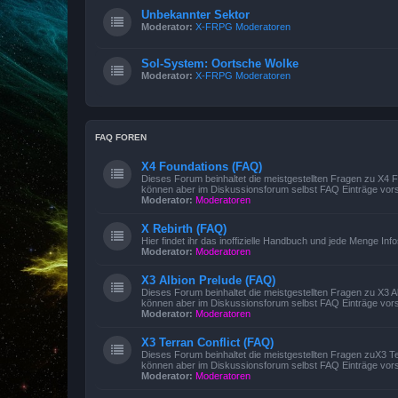
Unbekannter Sektor
Moderator:
X-FRPG Moderatoren
Sol-System: Oortsche Wolke
Moderator:
X-FRPG Moderatoren
FAQ FOREN
X4 Foundations (FAQ)
Dieses Forum beinhaltet die meistgestellten Fragen zu X4
können aber im Diskussionsforum selbst FAQ Einträge vors
Moderator:
Moderatoren
X Rebirth (FAQ)
Hier findet ihr das inoffizielle Handbuch und jede Menge Inf
Moderator:
Moderatoren
X3 Albion Prelude (FAQ)
Dieses Forum beinhaltet die meistgestellten Fragen zu X3 
können aber im Diskussionsforum selbst FAQ Einträge vors
Moderator:
Moderatoren
X3 Terran Conflict (FAQ)
Dieses Forum beinhaltet die meistgestellten Fragen zuX3 T
können aber im Diskussionsforum selbst FAQ Einträge vors
Moderator:
Moderatoren