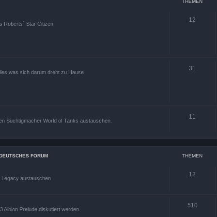
THEMEN
12
s Roberts´ Star Citizen
31
alles was sich darum dreht zu Hause
11
den Süchtigmacher World of Tanks austauschen.
S DEUTSCHES FORUM
THEMEN
12
s Legacy austauschen
510
 Albion Prelude diskutiert werden.