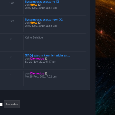
Systemvoraussetzung X3
t
t
370
N
von
drow
e
r
e
Di 09 Nov, 2010 11:54 am
r
a
u
B
g
e
e
s
i
Systemvoraussetzungen X2
t
t
322
N
von
drow
e
r
e
Di 09 Nov, 2010 11:53 am
r
a
u
B
g
e
e
s
i
Keine Beiträge
t
t
0
e
r
r
a
B
g
e
i
[FAQ] Warum kann ich nicht an…
t
6
N
von
Diemetius
r
e
Sa 20 Nov, 2010 5:47 pm
a
u
g
e
s
N
von
Diemetius
t
5
e
Mo 28 Feb, 2011 7:02 pm
e
u
r
e
B
s
e
t
i
e
t
r
r
B
a
e
g
i
t
r
a