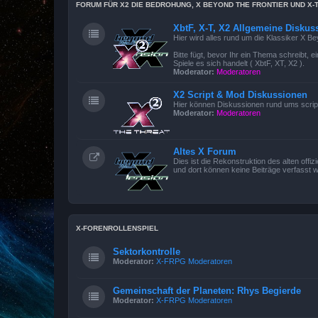
FORUM FÜR X2 DIE BEDROHUNG, X BEYOND THE FRONTIER UND X-
XbtF, X-T, X2 Allgemeine Diskus
Hier wird alles rund um die Klassiker X B
Bitte fügt, bevor Ihr ein Thema schreibt,
Spiele es sich handelt ( XbtF, XT, X2 ).
Moderator:
Moderatoren
X2 Script & Mod Diskussionen
Hier können Diskussionen rund ums scrip
Moderator:
Moderatoren
Altes X Forum
Dies ist die Rekonstruktion des alten offi
und dort können keine Beiträge verfasst 
X-FORENROLLENSPIEL
Sektorkontrolle
Moderator:
X-FRPG Moderatoren
Gemeinschaft der Planeten: Rhys Begierde
Moderator:
X-FRPG Moderatoren