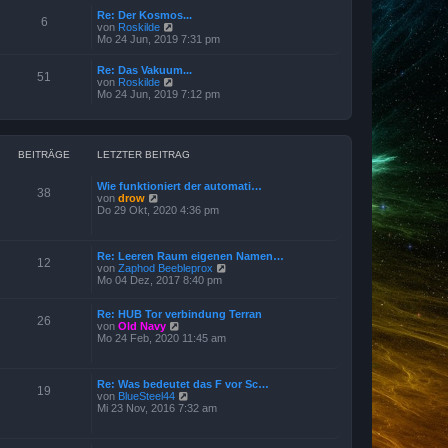
r
e
B
Re: Der Kosmos...
s
6
e
N
von
Roskilde
t
i
e
Mo 24 Jun, 2019 7:31 pm
e
t
u
r
r
e
B
Re: Das Vakuum...
a
s
51
e
N
von
Roskilde
g
t
i
e
Mo 24 Jun, 2019 7:12 pm
e
t
u
r
r
e
B
a
s
e
g
t
i
e
BEITRÄGE
LETZTER BEITRAG
t
r
r
B
a
Wie funktioniert der automati…
e
38
g
N
von
drow
i
e
Do 29 Okt, 2020 4:36 pm
t
u
r
e
a
s
g
Re: Leeren Raum eigenen Namen…
t
12
N
von
Zaphod Beebleprox
e
e
Mo 04 Dez, 2017 8:40 pm
r
u
B
e
e
Re: HUB Tor verbindung Terran
s
i
26
N
von
Old Navy
t
t
e
Mo 24 Feb, 2020 11:45 am
e
r
u
r
a
e
B
g
s
e
Re: Was bedeutet das F vor Sc…
t
i
19
N
von
BlueSteel44
e
t
e
Mi 23 Nov, 2016 7:32 am
r
r
u
B
a
e
e
g
s
i