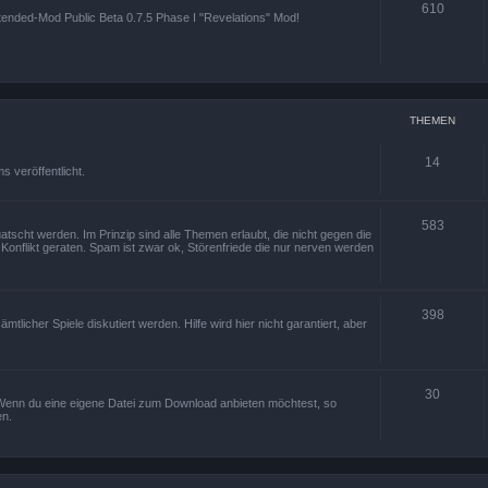
610
Xtended-Mod Public Beta 0.7.5 Phase I "Revelations" Mod!
THEMEN
14
 veröffentlicht.
583
tscht werden. Im Prinzip sind alle Themen erlaubt, die nicht gegen die
onflikt geraten. Spam ist zwar ok, Störenfriede die nur nerven werden
398
icher Spiele diskutiert werden. Hilfe wird hier nicht garantiert, aber
30
k. Wenn du eine eigene Datei zum Download anbieten möchtest, so
en.