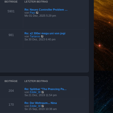
a
r
BEITRÄGE
LETZTER BEITRAG
g
B
e
Re: Neues Controller Problem …
i
5901
N
von
Paxi
t
e
Mo 01 Dez, 2025 5:29 pm
r
u
a
e
g
s
t
e
Re: x2 300er mega uni von jogi
r
981
N
von
Tartaros
B
e
Sa 30 Dez, 2023 6:40 pm
e
u
i
e
t
s
r
t
a
e
g
r
B
e
i
t
r
a
g
BEITRÄGE
LETZTER BEITRAG
Re: Splitbar "The Prancing Pa…
204
N
von
Eddie_W
e
Sa 21 Dez, 2019 11:54 pm
u
e
Re: Der Weltraum... Nina
s
170
N
von
Eddie_W
t
e
So 15 Sep, 2019 10:38 am
e
u