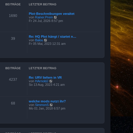
BEITRÄGE
LETZTER BEITRAG
Plot-Beschreibungen veraltet
1690
N
von
Rainer.Prem
e
Fr 24 Jul, 2026 8:57 pm
u
e
s
t
Re: HQ Plot hängt / startet n…
39
e
N
von
Balou
r
e
Fr 05 Mai, 2023 12:31 am
B
u
e
e
i
s
t
t
r
e
a
r
g
BEITRÄGE
LETZTER BEITRAG
B
e
i
Re: URV liefern in VR
t
4237
N
von
HArnoldJ
r
e
So 13 Aug, 2023 4:21 am
a
u
g
e
s
t
welche mods nutzt ihr?
e
68
N
von
SimmonS
r
e
Mo 01 Jan, 2018 6:57 pm
B
u
e
e
i
s
t
t
r
e
a
r
g