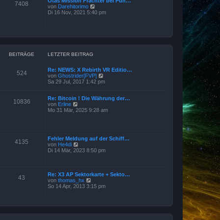
Otas Mission Frachter bei Pun…
e
7408
a
N
von
Darehitorimo
r
g
e
Di 16 Nov, 2021 5:40 pm
B
u
e
e
i
s
t
t
r
e
a
r
g
B
BEITRÄGE
LETZTER BEITRAG
e
i
Re: NEWS: X Rebirth VR Editio…
t
524
N
von
Ghostrider[FVP]
r
e
Sa 29 Jul, 2017 1:42 pm
a
u
g
e
Re: Bitcoin ! Die Währung der…
s
10836
N
von
Erline
t
e
Mo 31 Mär, 2025 9:28 am
e
u
r
e
B
s
e
t
i
Fehler Meldung auf der Schiff…
e
t
4135
N
von
He4di
r
r
e
Di 14 Mär, 2023 8:50 pm
B
a
u
e
g
e
i
s
t
t
Re: X3 AP Sektorkarte + Sekto…
r
43
e
N
von
thomas_hx
a
r
e
So 14 Apr, 2013 3:15 pm
g
B
u
e
e
i
s
t
t
r
e