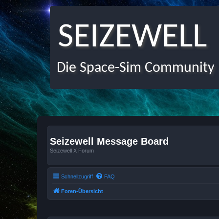
SEIZEWELL
Die Space-Sim Community
Seizewell Message Board
Seizewell X Forum
Schnellzugriff
FAQ
Foren-Übersicht