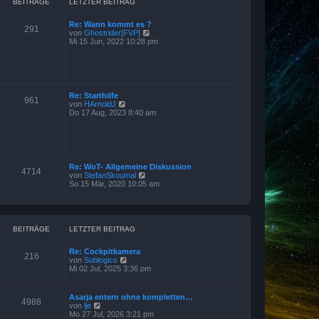
B
BEITRÄGE
LETZTER BEITRAG
e
i
Re: Wann kommt es ?
t
291
N
von
Ghostrider[FVP]
r
e
Mi 15 Jun, 2022 10:28 pm
a
u
g
e
s
t
e
r
Re: Starthilfe
961
B
N
von
HArnoldJ
e
e
Do 17 Aug, 2023 8:40 am
i
u
t
e
r
s
a
t
g
e
r
Re: WoT- Allgemeine Diskussion
4714
B
N
von
StefanSkoumal
e
e
So 15 Mär, 2020 10:05 am
i
u
t
e
r
s
a
t
g
e
BEITRÄGE
LETZTER BEITRAG
r
B
Re: Cockpitkamera
e
216
N
von
Sublogics
i
e
Mi 02 Jul, 2025 3:36 pm
t
u
r
e
a
s
g
Asarja entern ohne kompletten…
4988
t
N
von
lje
e
e
Mo 27 Jul, 2026 3:21 pm