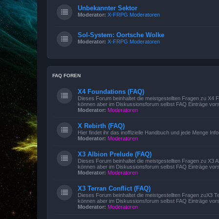
Unbekannter Sektor
Moderator:
X-FRPG Moderatoren
Sol-System: Oortsche Wolke
Moderator:
X-FRPG Moderatoren
FAQ FOREN
X4 Foundations (FAQ)
Dieses Forum beinhaltet die meistgestellten Fragen zu X4
können aber im Diskussionsforum selbst FAQ Einträge vors
Moderator:
Moderatoren
X Rebirth (FAQ)
Hier findet ihr das inoffizielle Handbuch und jede Menge Inf
Moderator:
Moderatoren
X3 Albion Prelude (FAQ)
Dieses Forum beinhaltet die meistgestellten Fragen zu X3 
können aber im Diskussionsforum selbst FAQ Einträge vors
Moderator:
Moderatoren
X3 Terran Conflict (FAQ)
Dieses Forum beinhaltet die meistgestellten Fragen zuX3 T
können aber im Diskussionsforum selbst FAQ Einträge vors
Moderator:
Moderatoren