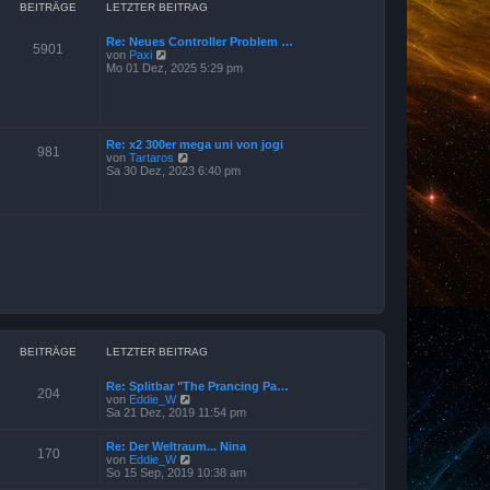
a
r
BEITRÄGE
LETZTER BEITRAG
g
B
e
Re: Neues Controller Problem …
i
5901
N
von
Paxi
t
e
Mo 01 Dez, 2025 5:29 pm
r
u
a
e
g
s
t
e
Re: x2 300er mega uni von jogi
r
981
N
von
Tartaros
B
e
Sa 30 Dez, 2023 6:40 pm
e
u
i
e
t
s
r
t
a
e
g
r
B
e
i
t
r
a
g
BEITRÄGE
LETZTER BEITRAG
Re: Splitbar "The Prancing Pa…
204
N
von
Eddie_W
e
Sa 21 Dez, 2019 11:54 pm
u
e
Re: Der Weltraum... Nina
s
170
N
von
Eddie_W
t
e
So 15 Sep, 2019 10:38 am
e
u