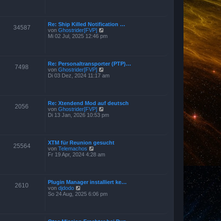
r
u
B
e
e
s
i
t
t
Re: Ship Killed Notification …
e
34587
r
N
von
Ghostrider[FVP]
r
a
e
Mi 02 Jul, 2025 12:46 pm
B
g
u
e
e
i
s
t
t
r
Re: Personaltransporter (PTP)…
e
7498
a
N
von
Ghostrider[FVP]
r
g
e
Di 03 Dez, 2024 11:17 am
B
u
e
e
i
s
t
t
r
Re: Xtendend Mod auf deutsch
e
2056
a
N
von
Ghostrider[FVP]
r
g
e
Di 13 Jan, 2026 10:53 pm
B
u
e
e
i
s
t
t
r
XTM für Reunion gesucht
e
25564
a
N
von
Telemachos
r
g
e
Fr 19 Apr, 2024 4:28 am
B
u
e
e
i
s
t
t
r
Plugin Manager installiert ke…
e
2610
a
N
von
djdodo
r
g
e
So 24 Aug, 2025 6:06 pm
B
u
e
e
i
s
t
t
r