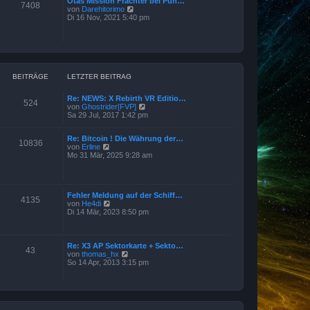
Otas Mission Frachter bei Pun…
e
7408
a
N
von
Darehitorimo
r
g
e
Di 16 Nov, 2021 5:40 pm
B
u
e
e
i
s
t
t
r
e
a
r
g
B
BEITRÄGE
LETZTER BEITRAG
e
i
Re: NEWS: X Rebirth VR Editio…
t
524
N
von
Ghostrider[FVP]
r
e
Sa 29 Jul, 2017 1:42 pm
a
u
g
e
Re: Bitcoin ! Die Währung der…
s
10836
N
von
Erline
t
e
Mo 31 Mär, 2025 9:28 am
e
u
r
e
B
s
e
t
i
Fehler Meldung auf der Schiff…
e
t
4135
N
von
He4di
r
r
e
Di 14 Mär, 2023 8:50 pm
B
a
u
e
g
e
i
s
t
t
Re: X3 AP Sektorkarte + Sekto…
r
43
e
N
von
thomas_hx
a
r
e
So 14 Apr, 2013 3:15 pm
g
B
u
e
e
i
s
t
t
r
e