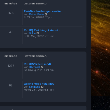
BEITRÄGE
LETZTER BEITRAG
Plot-Beschreibungen veraltet
1690
N
von
Rainer.Prem
e
Fr 24 Jul, 2026 8:57 pm
u
e
s
t
Re: HQ Plot hängt / startet n…
39
e
N
von
Balou
r
e
Fr 05 Mai, 2023 12:31 am
B
u
e
e
i
s
t
t
r
e
a
r
g
BEITRÄGE
LETZTER BEITRAG
B
e
i
Re: URV liefern in VR
t
4237
N
von
HArnoldJ
r
e
So 13 Aug, 2023 4:21 am
a
u
g
e
s
t
welche mods nutzt ihr?
e
68
N
von
SimmonS
r
e
Mo 01 Jan, 2018 6:57 pm
B
u
e
e
i
s
t
t
r
e
a
r
g