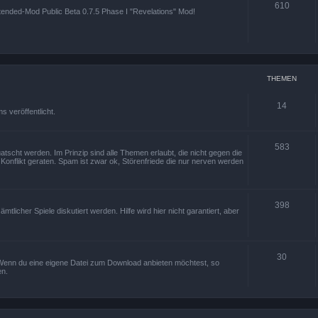
610
Xtended-Mod Public Beta 0.7.5 Phase I "Revelations" Mod!
THEMEN
14
 veröffentlicht.
583
tscht werden. Im Prinzip sind alle Themen erlaubt, die nicht gegen die
onflikt geraten. Spam ist zwar ok, Störenfriede die nur nerven werden
398
icher Spiele diskutiert werden. Hilfe wird hier nicht garantiert, aber
30
k. Wenn du eine eigene Datei zum Download anbieten möchtest, so
en.