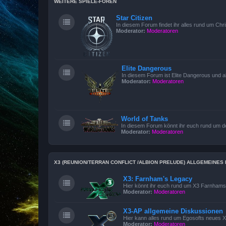
WEITERE SPIELE-FOREN
Star Citizen
In diesem Forum findet ihr alles rund um Chri
Moderator:
Moderatoren
Elite Dangerous
In diesem Forum ist Elite Dangerous und 
Moderator:
Moderatoren
World of Tanks
In diesem Forum könnt ihr euch rund um 
Moderator:
Moderatoren
X3 (REUNION/TERRAN CONFLICT /ALBION PRELUDE) ALLGEMEINE
X3: Farnham's Legacy
Hier könnt ihr euch rund um X3 Farnham
Moderator:
Moderatoren
X3-AP allgemeine Diskussionen
Hier kann alles rund um Egosofts neues X3
Moderator:
Moderatoren