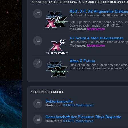
FORUM FÜR X2 DIE BEDROHUNG, X BEYOND THE FRONTIER UND X-
XbtF, X-T, X2 Allgemeine Diskus
Hier wird alles rund um die Klassiker X B
Bitte fügt, bevor Ihr ein Thema schreibt,
Spiele es sich handelt ( XbtF, XT, X2 ).
Moderator:
Moderatoren
X2 Script & Mod Diskussionen
Hier können Diskussionen rund ums scrip
Moderator:
Moderatoren
Altes X Forum
Dies ist die Rekonstruktion des alten offi
und dort können keine Beiträge verfasst 
X-FORENROLLENSPIEL
Sektorkontrolle
Moderator:
X-FRPG Moderatoren
Gemeinschaft der Planeten: Rhys Begierde
Moderator:
X-FRPG Moderatoren