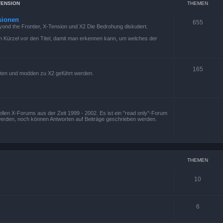
TENSION
THEMEN
sionen
655
eyond the Frontier, X-Tension und X2 Die Bedrohung diskutiert.
 ein Kürzel vor den Titel, damit man erkennen kann, um welches der
165
ten und modden zu X2 geführt werden.
ziellen X-Forums aus der Zeit 1999 - 2002. Es ist ein "read only"-Forum
werden, noch können Antworten auf Beiträge geschrieben werden.
THEMEN
10
6