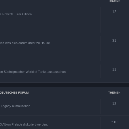
THEMEN
12
s Roberts´ Star Citizen
31
alles was sich darum dreht zu Hause
11
den Süchtigmacher World of Tanks austauschen.
S DEUTSCHES FORUM
THEMEN
12
s Legacy austauschen
510
 Albion Prelude diskutiert werden.