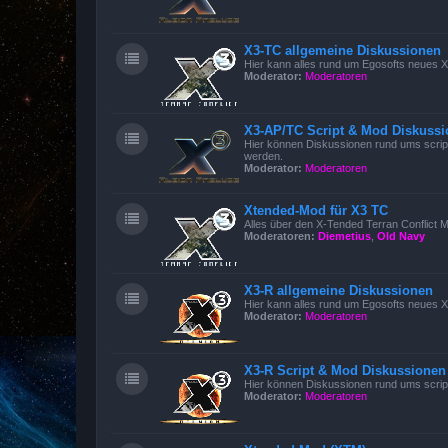
X3-TC allgemeine Diskussionen
Hier kann alles rund um Egosofts neues X3
Moderator:
Moderatoren
X3-AP/TC Script & Mod Diskuss
Hier können Diskussionen rund ums script
werden.
Moderator:
Moderatoren
Xtended-Mod für X3 TC
Alles über den X-Tended Terran Conflict Mo
Moderatoren:
Diemetius
,
Old Navy
X3-R allgemeine Diskussionen
Hier kann alles rund um Egosofts neues X
Moderator:
Moderatoren
X3-R Script & Mod Diskussionen
Hier können Diskussionen rund ums scrip
Moderator:
Moderatoren