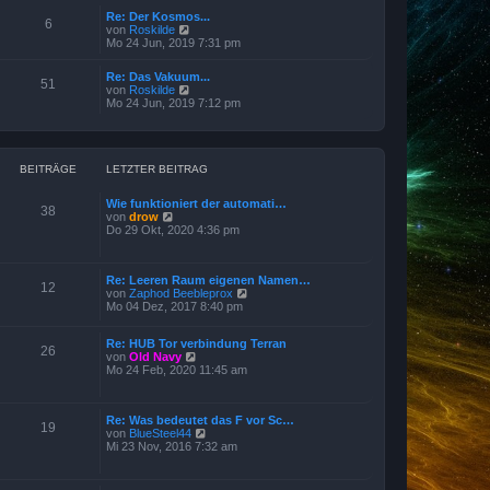
r
e
B
Re: Der Kosmos...
s
6
e
N
von
Roskilde
t
i
e
Mo 24 Jun, 2019 7:31 pm
e
t
u
r
r
e
B
Re: Das Vakuum...
a
s
51
e
N
von
Roskilde
g
t
i
e
Mo 24 Jun, 2019 7:12 pm
e
t
u
r
r
e
B
a
s
e
g
t
i
e
BEITRÄGE
LETZTER BEITRAG
t
r
r
B
a
Wie funktioniert der automati…
e
38
g
N
von
drow
i
e
Do 29 Okt, 2020 4:36 pm
t
u
r
e
a
s
g
Re: Leeren Raum eigenen Namen…
t
12
N
von
Zaphod Beebleprox
e
e
Mo 04 Dez, 2017 8:40 pm
r
u
B
e
e
Re: HUB Tor verbindung Terran
s
i
26
N
von
Old Navy
t
t
e
Mo 24 Feb, 2020 11:45 am
e
r
u
r
a
e
B
g
s
e
Re: Was bedeutet das F vor Sc…
t
i
19
N
von
BlueSteel44
e
t
e
Mi 23 Nov, 2016 7:32 am
r
r
u
B
a
e
e
g
s
i