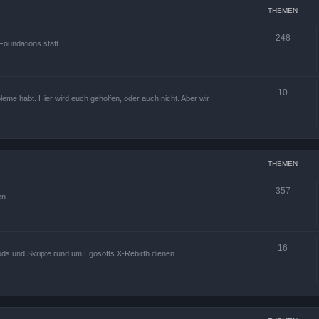
THEMEN
248
Foundations statt
10
leme habt. Hier wird euch geholfen, oder auch nicht. Aber wir
THEMEN
357
en
16
ods und Skripte rund um Egosofts X-Rebirth dienen.