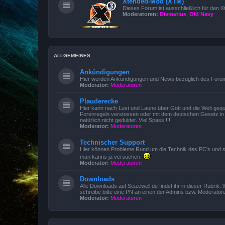
Xtended-Mod (XTM)
Dieses Forum ist ausschließlich für den 
Moderatoren:
Diemetius
,
Old Navy
ALLGEMEINES
Ankündigungen
Hier werden Ankündigungen und News bezüglich des Forums
Moderator:
Moderatoren
Plauderecke
Hier kann nach Lust und Laune über Gott und die Welt gequa
Forenregeln verstossen oder mit dem deutschen Gesetz in K
natürlich nicht geduldet. Viel Spass !!!
Moderator:
Moderatoren
Technischer Support
Hier können Probleme Rund um die Technik des PC's und sämtl
man kanns ja versuchen.
Moderator:
Moderatoren
Downloads
Alle Downloads auf Seizewell.de findet ihr in dieser Rubri
schreibe bitte eine PN an einen der Admins bzw. Moderator
Moderator:
Moderatoren