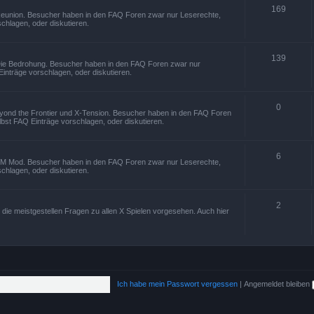
169
 Reunion. Besucher haben in den FAQ Foren zwar nur Leserechte,
chlagen, oder diskutieren.
139
 Die Bedrohung. Besucher haben in den FAQ Foren zwar nur
inträge vorschlagen, oder diskutieren.
0
beyond the Frontier und X-Tension. Besucher haben in den FAQ Foren
bst FAQ Einträge vorschlagen, oder diskutieren.
6
XTM Mod. Besucher haben in den FAQ Foren zwar nur Leserechte,
chlagen, oder diskutieren.
2
die meistgestellen Fragen zu allen X Spielen vorgesehen. Auch hier
Ich habe mein Passwort vergessen
|
Angemeldet bleiben