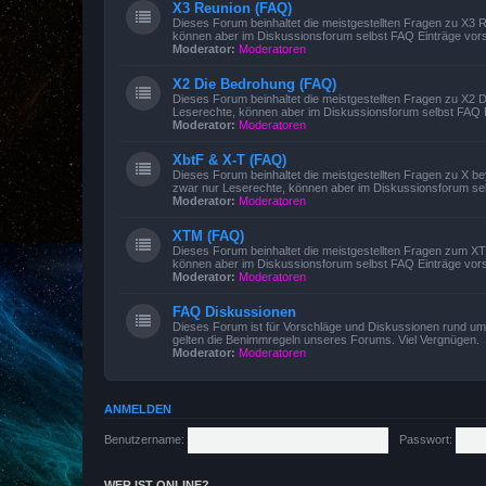
X3 Reunion (FAQ)
Dieses Forum beinhaltet die meistgestellten Fragen zu X3
können aber im Diskussionsforum selbst FAQ Einträge vors
Moderator:
Moderatoren
X2 Die Bedrohung (FAQ)
Dieses Forum beinhaltet die meistgestellten Fragen zu X2
Leserechte, können aber im Diskussionsforum selbst FAQ E
Moderator:
Moderatoren
XbtF & X-T (FAQ)
Dieses Forum beinhaltet die meistgestellten Fragen zu X 
zwar nur Leserechte, können aber im Diskussionsforum sel
Moderator:
Moderatoren
XTM (FAQ)
Dieses Forum beinhaltet die meistgestellten Fragen zum 
können aber im Diskussionsforum selbst FAQ Einträge vors
Moderator:
Moderatoren
FAQ Diskussionen
Dieses Forum ist für Vorschläge und Diskussionen rund um 
gelten die Benimmregeln unseres Forums. Viel Vergnügen.
Moderator:
Moderatoren
ANMELDEN
Benutzername:
Passwort:
WER IST ONLINE?