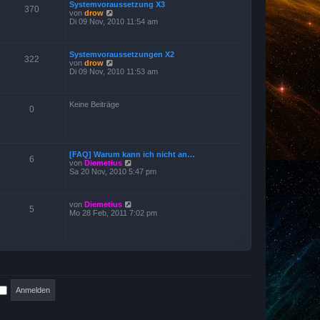
Systemvoraussetzung X3
t
t
370
N
von
drow
e
r
e
Di 09 Nov, 2010 11:54 am
r
a
u
B
g
e
e
s
i
Systemvoraussetzungen X2
t
t
322
N
von
drow
e
r
e
Di 09 Nov, 2010 11:53 am
r
a
u
B
g
e
e
s
i
Keine Beiträge
t
t
0
e
r
r
a
B
g
e
i
[FAQ] Warum kann ich nicht an…
t
6
N
von
Diemetius
r
e
Sa 20 Nov, 2010 5:47 pm
a
u
g
e
s
N
von
Diemetius
t
5
e
Mo 28 Feb, 2011 7:02 pm
e
u
r
e
B
s
e
t
i
e
t
r
r
B
a
e
g
i
t
r
a