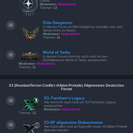
Citizen
Moderator:
Moderatoren
Themen:
12
Elite Dangerous
In diesem Forum ist Elite Dangerous und alles was sich
darum dreht zu Hause
Moderator:
Moderatoren
Themen:
31
World of Tanks
In diesem Forum könnt ihr euch rund um den
Süchtigmacher World of Tanks austauschen.
Moderator:
Moderatoren
Themen:
11
X3 (Reunion/Terran Conflict /Albion Prelude) Allgemeines Deutsches
Forum
X3: Farnham's Legacy
Hier könnt ihr euch rund um X3 Farnhams Legacy
austauschen
Moderator:
Moderatoren
Themen:
12
X3-AP allgemeine Diskussionen
Hier kann alles rund um Egosofts neues X3 Albion Prelude
diskutiert werden.