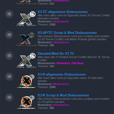
Moderator:
Moderatoren
Themen:
510
X3-TC allgemeine Diskussionen
Hier kann alles rund um Egosofts neues X3 Terran Conflict
diskutiert werden.
Moderator:
Moderatoren
Themen:
2382
X3-AP/TC Script & Mod Diskussionen
Hier können Diskussionen rund ums scripten und modden
zu X3 Terran Conflict und Albion Prelude geführt werden.
Moderator:
Moderatoren
Themen:
766
Xtended-Mod für X3 TC
Alles über den X-Tended Terran Conflict Mod for Xł: Terran
Conflict
Moderatoren:
Diemetius
,
Old Navy
Themen:
143
X3-R allgemeine Diskussionen
Hier kann alles rund um Egosofts neues X3 diskutiert
werden.
Moderator:
Moderatoren
Themen:
2380
X3-R Script & Mod Diskussionen
Hier können Diskussionen rund ums scripten und modden
zu X3 geführt werden.
Moderator:
Moderatoren
Themen:
386