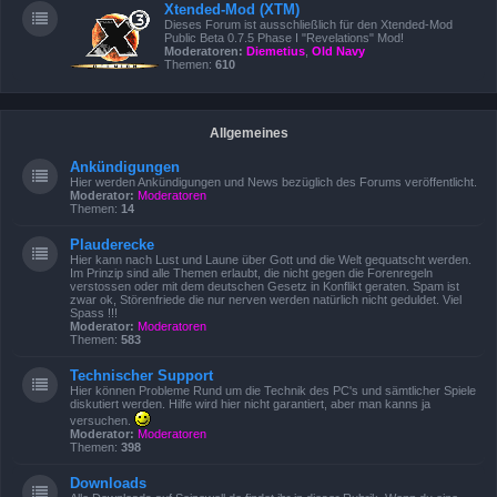
Xtended-Mod (XTM)
Dieses Forum ist ausschließlich für den Xtended-Mod
Public Beta 0.7.5 Phase I "Revelations" Mod!
Moderatoren:
Diemetius
,
Old Navy
Themen:
610
Allgemeines
Ankündigungen
Hier werden Ankündigungen und News bezüglich des Forums veröffentlicht.
Moderator:
Moderatoren
Themen:
14
Plauderecke
Hier kann nach Lust und Laune über Gott und die Welt gequatscht werden.
Im Prinzip sind alle Themen erlaubt, die nicht gegen die Forenregeln
verstossen oder mit dem deutschen Gesetz in Konflikt geraten. Spam ist
zwar ok, Störenfriede die nur nerven werden natürlich nicht geduldet. Viel
Spass !!!
Moderator:
Moderatoren
Themen:
583
Technischer Support
Hier können Probleme Rund um die Technik des PC's und sämtlicher Spiele
diskutiert werden. Hilfe wird hier nicht garantiert, aber man kanns ja
versuchen.
Moderator:
Moderatoren
Themen:
398
Downloads