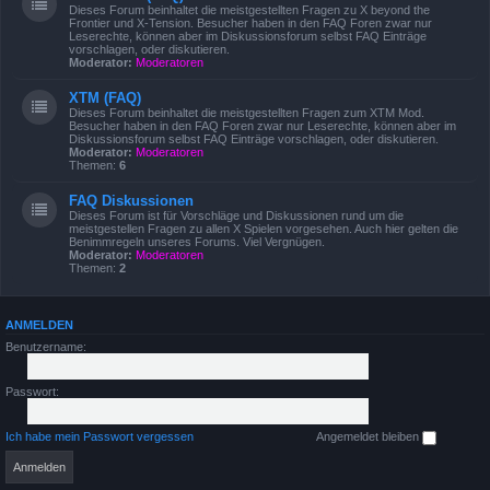
Dieses Forum beinhaltet die meistgestellten Fragen zu X beyond the
Frontier und X-Tension. Besucher haben in den FAQ Foren zwar nur
Leserechte, können aber im Diskussionsforum selbst FAQ Einträge
vorschlagen, oder diskutieren.
Moderator:
Moderatoren
XTM (FAQ)
Dieses Forum beinhaltet die meistgestellten Fragen zum XTM Mod.
Besucher haben in den FAQ Foren zwar nur Leserechte, können aber im
Diskussionsforum selbst FAQ Einträge vorschlagen, oder diskutieren.
Moderator:
Moderatoren
Themen:
6
FAQ Diskussionen
Dieses Forum ist für Vorschläge und Diskussionen rund um die
meistgestellen Fragen zu allen X Spielen vorgesehen. Auch hier gelten die
Benimmregeln unseres Forums. Viel Vergnügen.
Moderator:
Moderatoren
Themen:
2
ANMELDEN
Benutzername:
Passwort:
Ich habe mein Passwort vergessen
Angemeldet bleiben