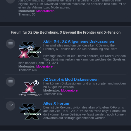
Alle Downloads auf Seizewell.de findet ihr in dieser Rubrik. Wenn du eine
eigene Datei zum Download anbieten möchtest, so schreibe bitte eine PN an
einen der Admins bzw. Moderatoren.
Moderator:
Moderatoren
Themen:
30
Forum für X2 Die Bedrohung, X Beyond the Frontier und X-Tension
XbtF, X-T, X2 Allgemeine Diskussionen
Hier wird alles rund um die Klassiker X Beyond the
Frontier, X-Tension und X2 Die Bedrohung diskutiert.
Bitte fügt, bevor Ihr ein Thema schreibt, ein Kürzel vor den
Titel, damit man erkennen kann, um welches der Spiele es
sich handelt ( XbtF, XT, X2 ).
Moderator:
Moderatoren
Themen:
655
X2 Script & Mod Diskussionen
Hier können Diskussionen rund ums scripten und modden
zu X2 geführt werden.
Moderator:
Moderatoren
Themen:
165
Altes X Forum
Dies ist die Rekonstruktion des alten offiziellen X-Forums
aus der Zeit 1999 - 2002. Es ist ein "read only"-Forum und
dort können keine Beiträge verfasst werden, noch können
Antworten auf Beiträge geschrieben werden.