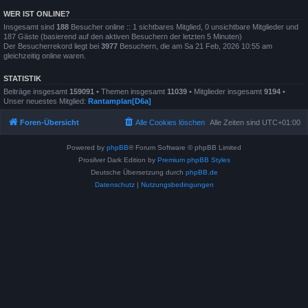
WER IST ONLINE?
Insgesamt sind
188
Besucher online :: 1 sichtbares Mitglied, 0 unsichtbare Mitglieder und
187 Gäste (basierend auf den aktiven Besuchern der letzten 5 Minuten)
Der Besucherrekord liegt bei
3977
Besuchern, die am Sa 21 Feb, 2026 10:55 am
gleichzeitig online waren.
STATISTIK
Beiträge insgesamt
159091
• Themen insgesamt
11039
• Mitglieder insgesamt
9194
•
Unser neuestes Mitglied:
Rantamplan[D6a]
Foren-Übersicht
Alle Cookies löschen
Alle Zeiten sind
UTC+01:00
Powered by
phpBB
® Forum Software © phpBB Limited
Prosilver Dark Edition by
Premium phpBB Styles
Deutsche Übersetzung durch
phpBB.de
Datenschutz
|
Nutzungsbedingungen