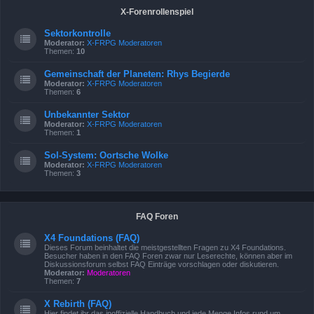
X-Forenrollenspiel
Sektorkontrolle
Moderator:
X-FRPG Moderatoren
Themen:
10
Gemeinschaft der Planeten: Rhys Begierde
Moderator:
X-FRPG Moderatoren
Themen:
6
Unbekannter Sektor
Moderator:
X-FRPG Moderatoren
Themen:
1
Sol-System: Oortsche Wolke
Moderator:
X-FRPG Moderatoren
Themen:
3
FAQ Foren
X4 Foundations (FAQ)
Dieses Forum beinhaltet die meistgestellten Fragen zu X4 Foundations.
Besucher haben in den FAQ Foren zwar nur Leserechte, können aber im
Diskussionsforum selbst FAQ Einträge vorschlagen oder diskutieren.
Moderator:
Moderatoren
Themen:
7
X Rebirth (FAQ)
Hier findet ihr das inoffizielle Handbuch und jede Menge Infos rund um