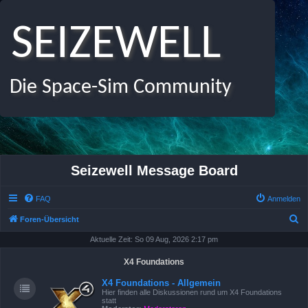
SEIZEWELL
Die Space-Sim Community
Seizewell Message Board
FAQ
Anmelden
S
Foren-Übersicht
u
Aktuelle Zeit: So 09 Aug, 2026 2:17 pm
c
X4 Foundations
h
X4 Foundations - Allgemein
e
Hier finden alle Diskussionen rund um X4 Foundations
statt