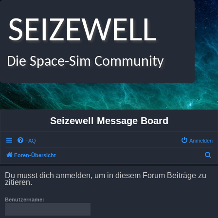
SEIZEWELL
Die Space-Sim Community
Seizewell Message Board
FAQ
Anmelden
S
Foren-Übersicht
u
Du musst dich anmelden, um in diesem Forum Beiträge zu
c
zitieren.
h
Benutzername:
e