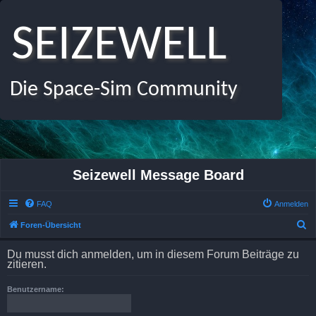
SEIZEWELL
Die Space-Sim Community
Seizewell Message Board
FAQ
Anmelden
S
Foren-Übersicht
u
Du musst dich anmelden, um in diesem Forum Beiträge zu
c
zitieren.
h
Benutzername:
e