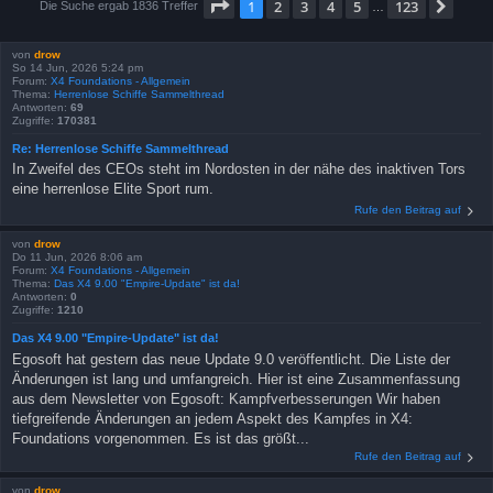
Seite
1
von
123
1
2
3
4
5
123
Näch
Die Suche ergab 1836 Treffer
…
von
drow
So 14 Jun, 2026 5:24 pm
Forum:
X4 Foundations - Allgemein
Thema:
Herrenlose Schiffe Sammelthread
Antworten:
69
Zugriffe:
170381
Re: Herrenlose Schiffe Sammelthread
In Zweifel des CEOs steht im Nordosten in der nähe des inaktiven Tors
eine herrenlose Elite Sport rum.
Rufe den Beitrag auf
von
drow
Do 11 Jun, 2026 8:06 am
Forum:
X4 Foundations - Allgemein
Thema:
Das X4 9.00 "Empire-Update" ist da!
Antworten:
0
Zugriffe:
1210
Das X4 9.00 "Empire-Update" ist da!
Egosoft hat gestern das neue Update 9.0 veröffentlicht. Die Liste der
Änderungen ist lang und umfangreich. Hier ist eine Zusammenfassung
aus dem Newsletter von Egosoft: Kampfverbesserungen Wir haben
tiefgreifende Änderungen an jedem Aspekt des Kampfes in X4:
Foundations vorgenommen. Es ist das größt...
Rufe den Beitrag auf
von
drow