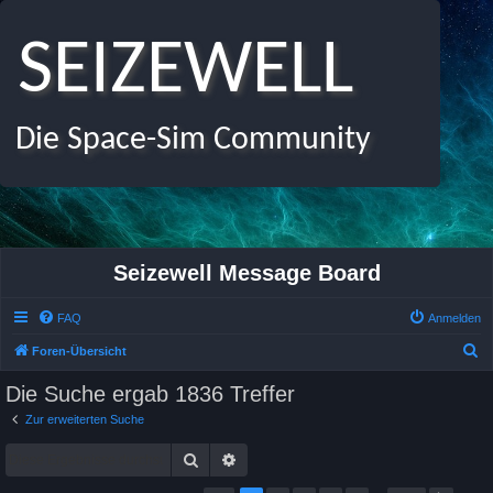
SEIZEWELL
Die Space-Sim Community
Seizewell Message Board
FAQ
Anmelden
S
Foren-Übersicht
u
Die Suche ergab 1836 Treffer
c
Zur erweiterten Suche
h
Suche
Erweiterte Suche
e