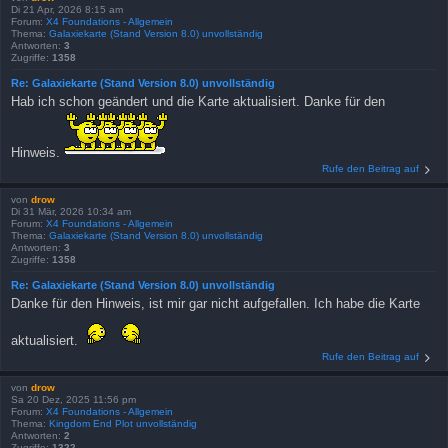
Di 21 Apr, 2026 8:15 am
Forum:
X4 Foundations - Allgemein
Thema:
Galaxiekarte (Stand Version 8.0) unvollständig
Antworten:
3
Zugriffe:
1358
Re: Galaxiekarte (Stand Version 8.0) unvollständig
Hab ich schon geändert und die Karte aktualisiert. Danke für den
Hinweis.
Rufe den Beitrag auf
von
drow
Di 31 Mär, 2026 10:34 am
Forum:
X4 Foundations - Allgemein
Thema:
Galaxiekarte (Stand Version 8.0) unvollständig
Antworten:
3
Zugriffe:
1358
Re: Galaxiekarte (Stand Version 8.0) unvollständig
Danke für den Hinweis, ist mir gar nicht aufgefallen. Ich habe die Karte
aktualisiert.
Rufe den Beitrag auf
von
drow
Sa 20 Dez, 2025 11:56 pm
Forum:
X4 Foundations - Allgemein
Thema:
Kingdom End Plot unvollständig
Antworten:
2
Zugriffe:
1322