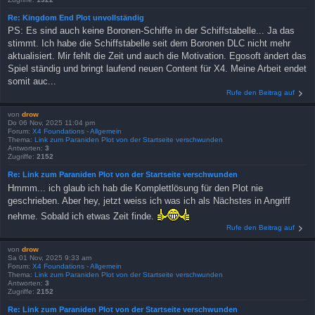
Re: Kingdom End Plot unvollständig
PS: Es sind auch keine Boronen-Schiffe in der Schiffstabelle... Ja das
stimmt. Ich habe die Schiffstabelle seit dem Boronen DLC nicht mehr
aktualisiert. Mir fehlt die Zeit und auch die Motivation. Egosoft ändert das
Spiel ständig und bringt laufend neuen Content für X4. Meine Arbeit endet
somit auc...
Rufe den Beitrag auf
von
drow
Do 06 Nov, 2025 11:04 pm
Forum:
X4 Foundations - Allgemein
Thema:
Link zum Paraniden Plot von der Startseite verschwunden
Antworten:
3
Zugriffe:
2152
Re: Link zum Paraniden Plot von der Startseite verschwunden
Hmmm... ich glaub ich hab die Komplettlösung für den Plot nie
geschrieben. Aber hey, jetzt weiss ich was ich als Nächstes in Angriff
nehme. Sobald ich etwas Zeit finde.
Rufe den Beitrag auf
von
drow
Sa 01 Nov, 2025 9:33 am
Forum:
X4 Foundations - Allgemein
Thema:
Link zum Paraniden Plot von der Startseite verschwunden
Antworten:
3
Zugriffe:
2152
Re: Link zum Paraniden Plot von der Startseite verschwunden