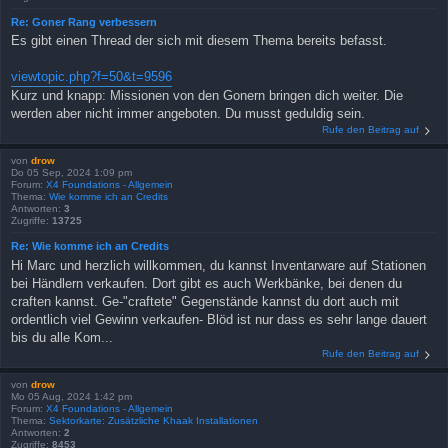
Re: Goner Rang verbessern
Es gibt einen Thread der sich mit diesem Thema bereits befasst.
viewtopic.php?f=50&t=9596
Kurz und knapp: Missionen von den Gonern bringen dich weiter. Die
werden aber nicht immer angeboten. Du musst geduldig sein.
Rufe den Beitrag auf
von
drow
Do 05 Sep, 2024 1:09 pm
Forum:
X4 Foundations - Allgemein
Thema:
Wie komme ich an Credits
Antworten:
3
Zugriffe:
13725
Re: Wie komme ich an Credits
Hi Marc und herzlich willkommen, du kannst Inventarware auf Stationen
bei Händlern verkaufen. Dort gibt es auch Werkbänke, bei denen du
craften kannst. Ge-"craftete" Gegenstände kannst du dort auch mit
ordentlich viel Gewinn verkaufen- Blöd ist nur dass es sehr lange dauert
bis du alle Kom...
Rufe den Beitrag auf
von
drow
Mo 05 Aug, 2024 1:42 pm
Forum:
X4 Foundations - Allgemein
Thema:
Sektorkarte: Zusätzliche Khaak Installationen
Antworten:
2
Zugriffe:
8453