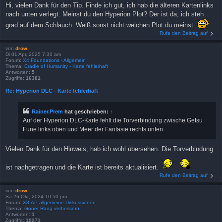
Hi, vielen Dank für den Tip. Finde ich gut, ich hab die älteren Kartenlinks
nach unten verlegt. Meinst du den Hyperion Plot? Der ist da, ich steh
grad auf dem Schlauch. Weiß sonst nicht welchen Plot du meinst.
Rufe den Beitrag auf
von
drow
Di 01 Apr, 2025 7:30 am
Forum:
X4 Foundations - Allgemein
Thema:
Cradle of Humanity - Karte fehlerhaft
Antworten:
5
Zugriffe:
16381
Re: Hyperion DLC - Karte fehlerhaft
Rainer.Prem
hat geschrieben:
↑
Auf der Hyperion DLC-Karte fehlt die Torverbindung zwische Getsu
Fune links oben und Meer der Fantasie rechts unten.
Vielen Dank für den Hinweis, hab ich wohl übersehen. Die Torverbindung
ist nachgetragen und die Karte ist bereits aktualisiert.
Rufe den Beitrag auf
von
drow
Sa 26 Okt, 2024 10:50 pm
Forum:
X3-AP allgemeine Diskussionen
Thema:
Goner Rang verbessern
Antworten:
1
Zugriffe:
19271