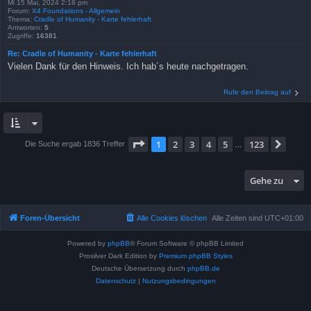
Mi 15 Mai, 2024 2:18 pm
Forum:
X4 Foundations - Allgemein
Thema:
Cradle of Humanity - Karte fehlerhaft
Antworten:
5
Zugriffe:
16381
Re: Cradle of Humanity - Karte fehlerhaft
Vielen Dank für den Hinweis. Ich hab´s heute nachgetragen.
Rufe den Beitrag auf
Seite
1
von
123
1
2
3
4
5
123
Näch
Die Suche ergab 1836 Treffer
…
Gehe zu
Foren-Übersicht
Alle Cookies löschen
Alle Zeiten sind
UTC+01:00
Powered by
phpBB
® Forum Software © phpBB Limited
Prosilver Dark Edition by
Premium phpBB Styles
Deutsche Übersetzung durch
phpBB.de
Datenschutz
|
Nutzungsbedingungen