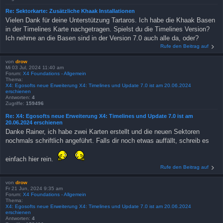
Re: Sektorkarte: Zusätzliche Khaak Installationen
Vielen Dank für deine Unterstützung Tartaros. Ich habe die Khaak Basen
in der Timelines Karte nachgetragen. Spielst du die Timelines Version?
Ich nehme an die Basen sind in der Version 7.0 auch alle da, oder?
Rufe den Beitrag auf
von
drow
Mi 03 Jul, 2024 11:40 am
Forum:
X4 Foundations - Allgemein
Thema:
X4: Egosofts neue Erweiterung X4: Timelines und Update 7.0 ist am 20.06.2024
erschienen
Antworten:
4
Zugriffe:
159496
Re: X4: Egosofts neue Erweiterung X4: Timelines und Update 7.0 ist am
20.06.2024 erschienen
Danke Rainer, ich habe zwei Karten erstellt und die neuen Sektoren
nochmals schriftlich angeführt. Falls dir noch etwas auffällt, schreib es
einfach hier rein.
Rufe den Beitrag auf
von
drow
Fr 21 Jun, 2024 9:35 am
Forum:
X4 Foundations - Allgemein
Thema:
X4: Egosofts neue Erweiterung X4: Timelines und Update 7.0 ist am 20.06.2024
erschienen
Antworten:
4