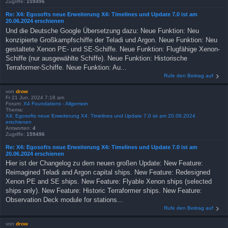
Zugriffe:
159496
Re: X4: Egosofts neue Erweiterung X4: Timelines und Update 7.0 ist am
20.06.2024 erschienen
Und die Deutsche Google Übersetzung dazu: Neue Funktion: Neu
konzipierte Großkampfschiffe der Teladi und Argon. Neue Funktion: Neu
gestaltete Xenon PE- und SE-Schiffe. Neue Funktion: Flugfähige Xenon-
Schiffe (nur ausgewählte Schiffe). Neue Funktion: Historische
Terraformer-Schiffe. Neue Funktion: Au...
Rufe den Beitrag auf
von
drow
Fr 21 Jun, 2024 7:18 am
Forum:
X4 Foundations - Allgemein
Thema:
X4: Egosofts neue Erweiterung X4: Timelines und Update 7.0 ist am 20.06.2024
erschienen
Antworten:
4
Zugriffe:
159496
Re: X4: Egosofts neue Erweiterung X4: Timelines und Update 7.0 ist am
20.06.2024 erschienen
Hier ist der Changelog zu dem neuen großen Update: New Feature:
Reimagined Teladi and Argon capital ships. New Feature: Redesigned
Xenon PE and SE ships. New Feature: Flyable Xenon ships (selected
ships only). New Feature: Historic Terraformer ships. New Feature:
Observation Deck module for stations...
Rufe den Beitrag auf
von
drow