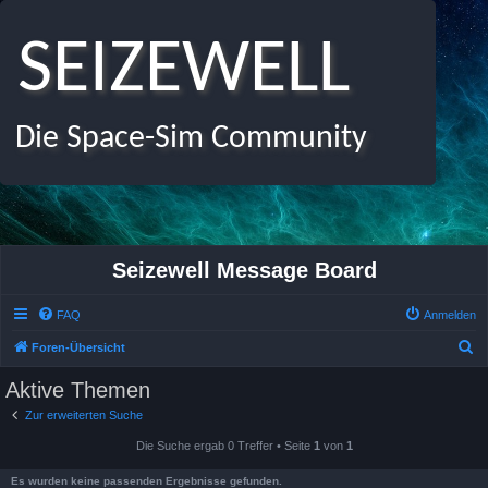
SEIZEWELL
Die Space-Sim Community
Seizewell Message Board
FAQ
Anmelden
S
Foren-Übersicht
u
Aktive Themen
c
Zur erweiterten Suche
h
Die Suche ergab 0 Treffer • Seite
1
von
1
e
Es wurden keine passenden Ergebnisse gefunden.