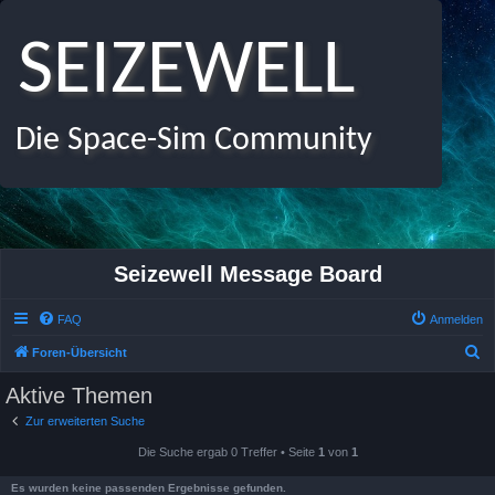
SEIZEWELL
Die Space-Sim Community
Seizewell Message Board
FAQ
Anmelden
S
Foren-Übersicht
u
Aktive Themen
c
Zur erweiterten Suche
h
Die Suche ergab 0 Treffer • Seite
1
von
1
e
Es wurden keine passenden Ergebnisse gefunden.