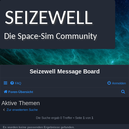
SEIZEWELL
Die Space-Sim Community
Seizewell Message Board
FAQ
Anmelden
S
Foren-Übersicht
u
Aktive Themen
c
Zur erweiterten Suche
h
Die Suche ergab 0 Treffer • Seite
1
von
1
e
Es wurden keine passenden Ergebnisse gefunden.