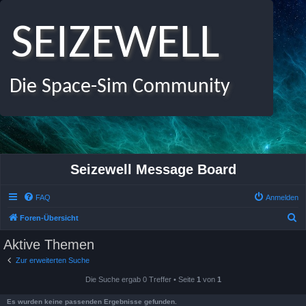
SEIZEWELL
Die Space-Sim Community
Seizewell Message Board
FAQ
Anmelden
S
Foren-Übersicht
u
Aktive Themen
c
Zur erweiterten Suche
h
Die Suche ergab 0 Treffer • Seite
1
von
1
e
Es wurden keine passenden Ergebnisse gefunden.