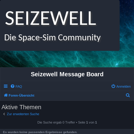
SEIZEWELL
Die Space-Sim Community
Seizewell Message Board
FAQ
Anmelden
S
Foren-Übersicht
u
Aktive Themen
c
Zur erweiterten Suche
h
Die Suche ergab 0 Treffer • Seite
1
von
1
e
Es wurden keine passenden Ergebnisse gefunden.