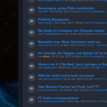
von
Privateer Marko
»
So 22 Mai, 2022 8:07 pm
» in
X4 Fou
Bauvorgang, grüne Pfeile ausblenden;
von
MdF
»
So 10 Apr, 2022 10:48 pm
» in
X4 Foundations - 
Erlkönig Blaupausen
von
Huntigo
»
Do 07 Apr, 2022 7:08 pm
» in
X4 Foundations 
Wie finde ich Container von Erkunder wieder.
von
TheBadPhantom
»
So 27 Mär, 2022 9:04 am
» in
X4 Fou
Manuelles bzw. Maus Anvisieren setzt aus
von
FaceTaru
»
Fr 18 Mär, 2022 3:10 pm
» in
X4 - Technis
X4: Gezeiten der Habgier und Update 5.0 ist e
von
drow
»
Di 22 Feb, 2022 4:19 pm
» in
X4 Foundations - 
Absturz bei X 2 Die Bedr. beim springen in B
von
Singlemann
»
Mi 09 Feb, 2022 10:52 pm
» in
XbtF, X-T,
Hilfe bei schiff zurück hohl missionen
von
DerGeneral200
»
Sa 15 Jan, 2022 9:53 pm
» in
X3-TC 
Otas Mission Frachter bei Punkt 'null'???
von
Darehitorimo
»
Di 16 Nov, 2021 5:40 pm
» in
Xtended-
PC Selbst zusammenbauen
von
friederhansen1988
»
Mi 01 Sep, 2021 4:03 am
» in
Pla