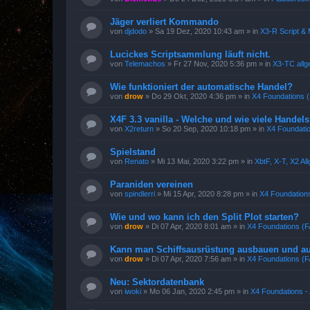
Jäger verliert Kommando
von
djdodo
»
Sa 19 Dez, 2020 10:43 am
» in
X3-R Script &
Lucickes Scriptsammlung läuft nicht.
von
Telemachos
»
Fr 27 Nov, 2020 5:36 pm
» in
X3-TC allg
Wie funktioniert der automatische Handel?
von
drow
»
Do 29 Okt, 2020 4:36 pm
» in
X4 Foundations 
X4F 3.3 vanilla - Welche und wie viele Handelss
von
X2return
»
So 20 Sep, 2020 10:18 pm
» in
X4 Foundatio
Spielstand
von
Renato
»
Mi 13 Mai, 2020 3:22 pm
» in
XbtF, X-T, X2 A
Paraniden vereinen
von
spindlerri
»
Mi 15 Apr, 2020 8:28 pm
» in
X4 Foundations
Wie und wo kann ich den Split Plot starten?
von
drow
»
Di 07 Apr, 2020 8:01 am
» in
X4 Foundations (
Kann man Schiffsausrüstung ausbauen und auf
von
drow
»
Di 07 Apr, 2020 7:56 am
» in
X4 Foundations (
Neu: Sektordatenbank
von
iwoki
»
Mo 06 Jan, 2020 2:45 pm
» in
X4 Foundations - 