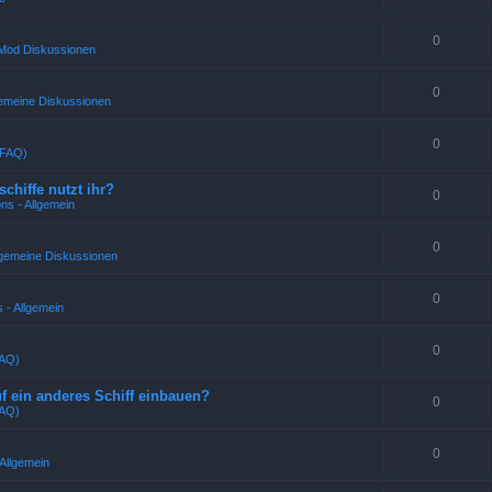
0
 Mod Diskussionen
0
emeine Diskussionen
0
(FAQ)
chiffe nutzt ihr?
0
ns - Allgemein
0
llgemeine Diskussionen
0
 - Allgemein
0
FAQ)
 ein anderes Schiff einbauen?
0
FAQ)
0
Allgemein