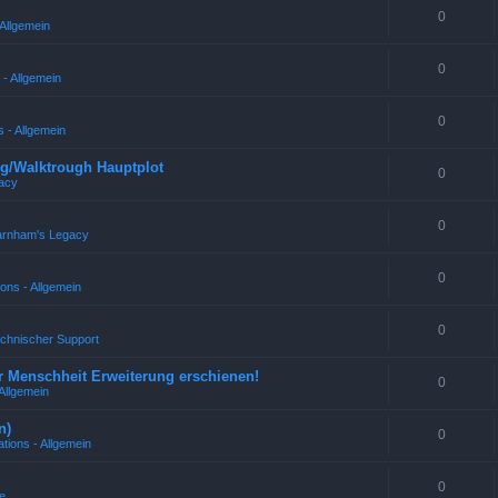
0
Allgemein
0
- Allgemein
0
 - Allgemein
g/Walktrough Hauptplot
0
acy
0
arnham's Legacy
0
ons - Allgemein
0
echnischer Support
r Menschheit Erweiterung erschienen!
0
Allgemein
n)
0
tions - Allgemein
0
e