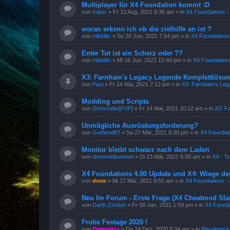
Multiplayer für X4 Foundation kommt :D
von
Imper
»
Fr 13 Aug, 2021 8:36 am
» in
X4 Foundations - 
woran erkenn ich ob die zielhilfe an ist ?
von
mibblitz
»
So 20 Jun, 2021 7:54 pm
» in
X4 Foundations 
Enter Tut ist ein Scherz oder ??
von
mibblitz
»
Mi 16 Jun, 2021 12:40 pm
» in
X4 Foundations
X3: Farnham's Legacy Legende Komplettlösun
von
Paxi
»
Fr 14 Mai, 2021 2:12 pm
» in
X3: Farnham's Leg
Modding und Scripts
von
Ghostrider[FVP]
»
Fr 14 Mai, 2021 10:12 am
» in
X3: F
Unmögliche Ausrüstungsforderung?
von
Gorfiend87
»
Sa 27 Mär, 2021 9:30 pm
» in
X4 Foundati
Monitor bleibt schwarz nach dem Laden
von
drummelbummel
»
Di 23 Mär, 2021 6:58 am
» in
X4 - T
X4 Foundations 4.00 Update und X4: Wiege de
von
drow
»
Mi 17 Mär, 2021 9:55 am
» in
X4 Foundations - 
Neu Im Forum - Erste Frage (X4 Cheatmod Sla
von
Darth Zocker
»
Fr 08 Jan, 2021 1:59 pm
» in
X4 Founda
Frohe Festage 2020 !
von
Diemetius
»
Do 24 Dez, 2020 8:34 am
» in
Plaudereck