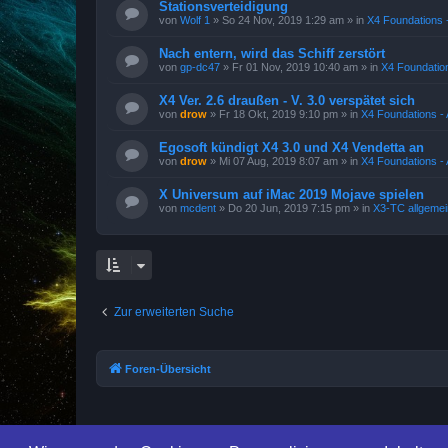
Stationsverteidigung
von
Wolf 1
»
So 24 Nov, 2019 1:29 am
» in
X4 Foundations -
Nach entern, wird das Schiff zerstört
von
gp-dc47
»
Fr 01 Nov, 2019 10:40 am
» in
X4 Foundation
X4 Ver. 2.6 draußen - V. 3.0 verspätet sich
von
drow
»
Fr 18 Okt, 2019 9:10 pm
» in
X4 Foundations - 
Egosoft kündigt X4 3.0 und X4 Vendetta an
von
drow
»
Mi 07 Aug, 2019 8:07 am
» in
X4 Foundations - 
X Universum auf iMac 2019 Mojave spielen
von
mcdent
»
Do 20 Jun, 2019 7:15 pm
» in
X3-TC allgemei
Zur erweiterten Suche
Foren-Übersicht