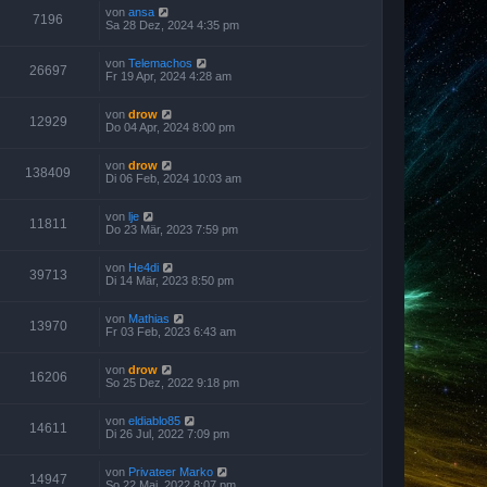
von
ansa
7196
Sa 28 Dez, 2024 4:35 pm
von
Telemachos
26697
Fr 19 Apr, 2024 4:28 am
von
drow
12929
Do 04 Apr, 2024 8:00 pm
von
drow
138409
Di 06 Feb, 2024 10:03 am
von
lje
11811
Do 23 Mär, 2023 7:59 pm
von
He4di
39713
Di 14 Mär, 2023 8:50 pm
von
Mathias
13970
Fr 03 Feb, 2023 6:43 am
von
drow
16206
So 25 Dez, 2022 9:18 pm
von
eldiablo85
14611
Di 26 Jul, 2022 7:09 pm
von
Privateer Marko
14947
So 22 Mai, 2022 8:07 pm