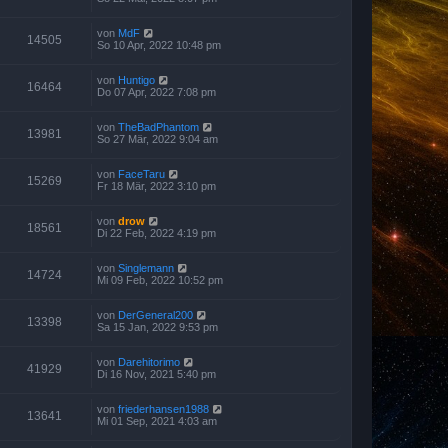
von
MdF
14505
So 10 Apr, 2022 10:48 pm
von
Huntigo
16464
Do 07 Apr, 2022 7:08 pm
von
TheBadPhantom
13981
So 27 Mär, 2022 9:04 am
von
FaceTaru
15269
Fr 18 Mär, 2022 3:10 pm
von
drow
18561
Di 22 Feb, 2022 4:19 pm
von
Singlemann
14724
Mi 09 Feb, 2022 10:52 pm
von
DerGeneral200
13398
Sa 15 Jan, 2022 9:53 pm
von
Darehitorimo
41929
Di 16 Nov, 2021 5:40 pm
von
friederhansen1988
13641
Mi 01 Sep, 2021 4:03 am