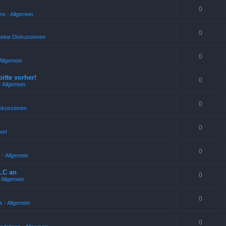
0
ns - Allgemein
0
meine Diskussionen
!
0
Allgemein
bitte vorher!
0
 Allgemein
0
skussionen
0
ort
0
 - Allgemein
LC an
0
 Allgemein
0
 - Allgemein
0