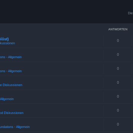
Die
ANTWORTEN
löst)
0
skussionen
0
ons - Allgemein
0
ons - Allgemein
0
ne Diskussionen
0
 Allgemein
0
od Diskussionen
0
ndations - Allgemein