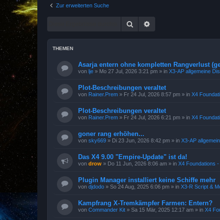
Zur erweiterten Suche
Suche
Erweiterte Suche
THEMEN
Asarja entern ohne kompletten Rangverlust (ge
von
lje
»
Mo 27 Jul, 2026 3:21 pm
» in
X3-AP allgemeine Di
Plot-Beschreibungen veraltet
von
Rainer.Prem
»
Fr 24 Jul, 2026 8:57 pm
» in
X4 Foundati
Plot-Beschreibungen veraltet
von
Rainer.Prem
»
Fr 24 Jul, 2026 6:21 pm
» in
X4 Foundati
goner rang erhöhen...
von
sky669
»
Di 23 Jun, 2026 8:42 pm
» in
X3-AP allgemei
Das X4 9.00 "Empire-Update" ist da!
von
drow
»
Do 11 Jun, 2026 8:06 am
» in
X4 Foundations -
Plugin Manager installiert keine Schiffe mehr
von
djdodo
»
So 24 Aug, 2025 6:06 pm
» in
X3-R Script & M
Kampfrang X-Tremkämpfer Farmen: Entern?
von
Commander Kit
»
Sa 15 Mär, 2025 12:17 am
» in
X4 Fou