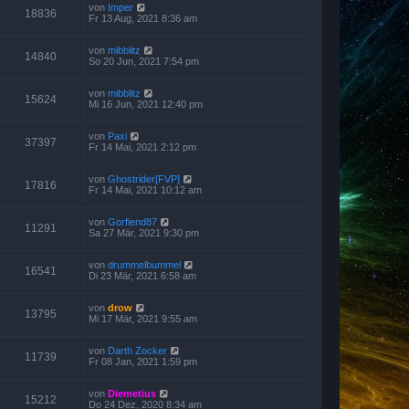
von
Imper
18836
Fr 13 Aug, 2021 8:36 am
von
mibblitz
14840
So 20 Jun, 2021 7:54 pm
von
mibblitz
15624
Mi 16 Jun, 2021 12:40 pm
von
Paxi
37397
Fr 14 Mai, 2021 2:12 pm
von
Ghostrider[FVP]
17816
Fr 14 Mai, 2021 10:12 am
von
Gorfiend87
11291
Sa 27 Mär, 2021 9:30 pm
von
drummelbummel
16541
Di 23 Mär, 2021 6:58 am
von
drow
13795
Mi 17 Mär, 2021 9:55 am
von
Darth Zocker
11739
Fr 08 Jan, 2021 1:59 pm
von
Diemetius
15212
Do 24 Dez, 2020 8:34 am