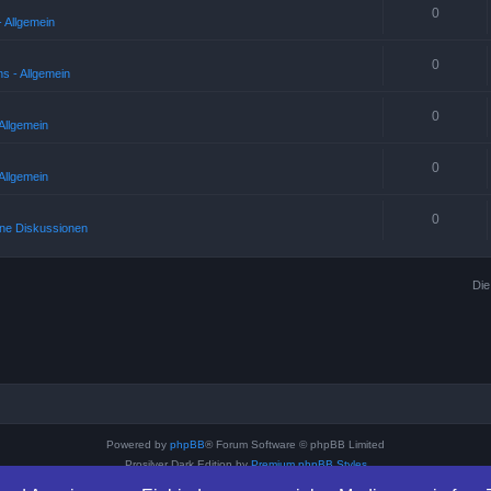
0
 Allgemein
0
s - Allgemein
0
Allgemein
0
Allgemein
0
ne Diskussionen
Die
Powered by
phpBB
® Forum Software © phpBB Limited
Prosilver Dark Edition by
Premium phpBB Styles
Deutsche Übersetzung durch
phpBB.de