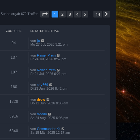
Seite
1
von
14
1
2
3
4
5
14
Nächste
 Suche ergab 672 Treffer
…
ZUGRIFFE
LETZTER BEITRAG
von
lje
94
Mo 27 Jul, 2026 3:21 pm
von
Rainer.Prem
137
Fr 24 Jul, 2026 8:57 pm
von
Rainer.Prem
107
Fr 24 Jul, 2026 6:21 pm
von
sky669
160
Di 23 Jun, 2026 8:42 pm
von
drow
1228
Do 11 Jun, 2026 8:06 am
von
djdodo
3916
So 24 Aug, 2025 6:06 pm
von
Commander Kit
6840
Sa 15 Mär, 2025 12:17 am