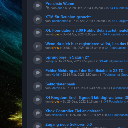
Preisliste Waren
von
ansa
»
Sa 28 Dez, 2024 4:35 pm
» in
X4 Foundatio
XTM für Reunion gesucht
von
Telemachos
»
Fr 19 Apr, 2024 4:28 am
» in
X3-R allge
X4: Foundations 7.00 Public Beta startet heute
von
drow
»
Do 04 Apr, 2024 8:00 pm
» in
X4 Foundations - 
Wenn du dich hier registrieren willst, lies das 
von
drow
»
Di 06 Feb, 2024 10:03 am
» in
X4 Foundations -
Sprungboje in Saturn 2?
von
lje
»
Do 23 Mär, 2023 7:59 pm
» in
X3-AP allgemeine Di
Fehler Meldung auf der Schiffstabelle X3 TC
von
He4di
»
Di 14 Mär, 2023 8:50 pm
» in
Technischer Supp
Sektordatenbank
von
Mathias
»
Fr 03 Feb, 2023 6:43 am
» in
X4 Foundations
X4 Kingdom End - Egosoft kündigt weiteren D
von
drow
»
So 25 Dez, 2022 9:18 pm
» in
X4 Foundations -
Xbox Controller Ziel anvisieren?
von
eldiablo85
»
Di 26 Jul, 2022 7:09 pm
» in
X4 Foundations
Zugang neue Sektoren 5.0