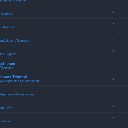
ndations - Allgemein
0
Allgemein
0
- Allgemein
0
ndations - Allgemein
0
cher Support
rschienen
0
Allgemein
rennans Triumph.
0
 X2 Allgemeine Diskussionen
0
allgemeine Diskussionen
0
Mod (XTM)
0
uderecke