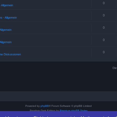
0
 Allgemein
0
s - Allgemein
0
Allgemein
0
Allgemein
0
ne Diskussionen
Die
Powered by
phpBB
® Forum Software © phpBB Limited
Prosilver Dark Edition by
Premium phpBB Styles
Deutsche Übersetzung durch
phpBB.de