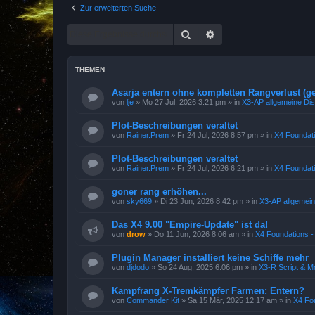
Zur erweiterten Suche
Suche
Erweiterte Suche
THEMEN
Asarja entern ohne kompletten Rangverlust (ge
von
lje
»
Mo 27 Jul, 2026 3:21 pm
» in
X3-AP allgemeine Di
Plot-Beschreibungen veraltet
von
Rainer.Prem
»
Fr 24 Jul, 2026 8:57 pm
» in
X4 Foundati
Plot-Beschreibungen veraltet
von
Rainer.Prem
»
Fr 24 Jul, 2026 6:21 pm
» in
X4 Foundati
goner rang erhöhen...
von
sky669
»
Di 23 Jun, 2026 8:42 pm
» in
X3-AP allgemei
Das X4 9.00 "Empire-Update" ist da!
von
drow
»
Do 11 Jun, 2026 8:06 am
» in
X4 Foundations -
Plugin Manager installiert keine Schiffe mehr
von
djdodo
»
So 24 Aug, 2025 6:06 pm
» in
X3-R Script & M
Kampfrang X-Tremkämpfer Farmen: Entern?
von
Commander Kit
»
Sa 15 Mär, 2025 12:17 am
» in
X4 Fou