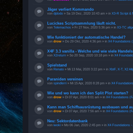
Jäger verliert Kommando
von
djdodo
»
Sa 19 Dez, 2020 10:43 am
» in
X3-R Script &
Lucickes Scriptsammlung läuft nicht.
von
Telemachos
»
Fr 27 Nov, 2020 5:36 pm
» in
X3-TC allg
Wie funktioniert der automatische Handel?
von
drow
»
Do 29 Okt, 2020 4:36 pm
» in
X4 Foundations 
X4F 3.3 vanilla - Welche und wie viele Handelss
von
X2return
»
So 20 Sep, 2020 10:18 pm
» in
X4 Foundatio
Spielstand
von
Renato
»
Mi 13 Mai, 2020 3:22 pm
» in
XbtF, X-T, X2 A
Paraniden vereinen
von
spindlerri
»
Mi 15 Apr, 2020 8:28 pm
» in
X4 Foundations
Wie und wo kann ich den Split Plot starten?
von
drow
»
Di 07 Apr, 2020 8:01 am
» in
X4 Foundations (
Kann man Schiffsausrüstung ausbauen und auf
von
drow
»
Di 07 Apr, 2020 7:56 am
» in
X4 Foundations (
Neu: Sektordatenbank
von
iwoki
»
Mo 06 Jan, 2020 2:45 pm
» in
X4 Foundations - 