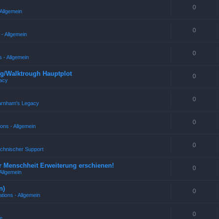
0
Allgemein
0
- Allgemein
0
 - Allgemein
g/Walktrough Hauptplot
0
acy
0
arnham's Legacy
0
ons - Allgemein
0
echnischer Support
r Menschheit Erweiterung erschienen!
0
Allgemein
n)
0
tions - Allgemein
0
e