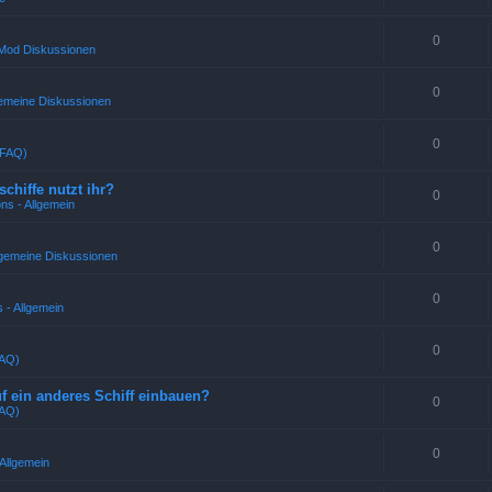
0
 Mod Diskussionen
0
emeine Diskussionen
0
(FAQ)
chiffe nutzt ihr?
0
ns - Allgemein
0
llgemeine Diskussionen
0
 - Allgemein
0
FAQ)
 ein anderes Schiff einbauen?
0
FAQ)
0
Allgemein