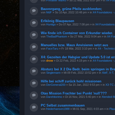
von
Privateer Marko
»
So 22 Mai, 2022 8:07 pm
» in
X4 Fou
Bauvorgang, grüne Pfeile ausblenden;
von
MdF
»
So 10 Apr, 2022 10:48 pm
» in
X4 Foundations - 
Erlkönig Blaupausen
von
Huntigo
»
Do 07 Apr, 2022 7:08 pm
» in
X4 Foundations 
Wie finde ich Container von Erkunder wieder.
von
TheBadPhantom
»
So 27 Mär, 2022 9:04 am
» in
X4 Fou
Manuelles bzw. Maus Anvisieren setzt aus
von
FaceTaru
»
Fr 18 Mär, 2022 3:10 pm
» in
X4 - Technis
X4: Gezeiten der Habgier und Update 5.0 ist e
von
drow
»
Di 22 Feb, 2022 4:19 pm
» in
X4 Foundations - 
Absturz bei X 2 Die Bedr. beim springen in B
von
Singlemann
»
Mi 09 Feb, 2022 10:52 pm
» in
XbtF, X-T,
Hilfe bei schiff zurück hohl missionen
von
DerGeneral200
»
Sa 15 Jan, 2022 9:53 pm
» in
X3-TC 
Otas Mission Frachter bei Punkt 'null'???
von
Darehitorimo
»
Di 16 Nov, 2021 5:40 pm
» in
Xtended-
PC Selbst zusammenbauen
von
friederhansen1988
»
Mi 01 Sep, 2021 4:03 am
» in
Pla