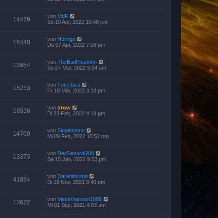
von
MdF
14479
So 10 Apr, 2022 10:48 pm
von
Huntigo
16440
Do 07 Apr, 2022 7:08 pm
von
TheBadPhantom
13954
So 27 Mär, 2022 9:04 am
von
FaceTaru
15253
Fr 18 Mär, 2022 3:10 pm
von
drow
18538
Di 22 Feb, 2022 4:19 pm
von
Singlemann
14700
Mi 09 Feb, 2022 10:52 pm
von
DerGeneral200
13373
Sa 15 Jan, 2022 9:53 pm
von
Darehitorimo
41884
Di 16 Nov, 2021 5:40 pm
von
friederhansen1988
13622
Mi 01 Sep, 2021 4:03 am