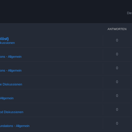
Die
ANTWORTEN
löst)
0
skussionen
0
ons - Allgemein
0
ons - Allgemein
0
ne Diskussionen
0
 Allgemein
0
od Diskussionen
0
ndations - Allgemein