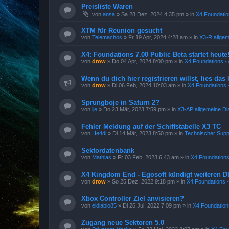
Preisliste Waren
von
ansa
»
Sa 28 Dez, 2024 4:35 pm
» in
X4 Foundatio
XTM für Reunion gesucht
von
Telemachos
»
Fr 19 Apr, 2024 4:28 am
» in
X3-R allge
X4: Foundations 7.00 Public Beta startet heute
von
drow
»
Do 04 Apr, 2024 8:00 pm
» in
X4 Foundations - 
Wenn du dich hier registrieren willst, lies das 
von
drow
»
Di 06 Feb, 2024 10:03 am
» in
X4 Foundations -
Sprungboje in Saturn 2?
von
lje
»
Do 23 Mär, 2023 7:59 pm
» in
X3-AP allgemeine Di
Fehler Meldung auf der Schiffstabelle X3 TC
von
He4di
»
Di 14 Mär, 2023 8:50 pm
» in
Technischer Supp
Sektordatenbank
von
Mathias
»
Fr 03 Feb, 2023 6:43 am
» in
X4 Foundations
X4 Kingdom End - Egosoft kündigt weiteren D
von
drow
»
So 25 Dez, 2022 9:18 pm
» in
X4 Foundations -
Xbox Controller Ziel anvisieren?
von
eldiablo85
»
Di 26 Jul, 2022 7:09 pm
» in
X4 Foundations
Zugang neue Sektoren 5.0