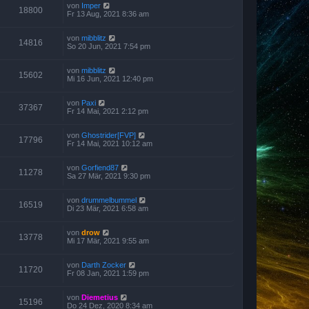
von
Imper
18800
Fr 13 Aug, 2021 8:36 am
von
mibblitz
14816
So 20 Jun, 2021 7:54 pm
von
mibblitz
15602
Mi 16 Jun, 2021 12:40 pm
von
Paxi
37367
Fr 14 Mai, 2021 2:12 pm
von
Ghostrider[FVP]
17796
Fr 14 Mai, 2021 10:12 am
von
Gorfiend87
11278
Sa 27 Mär, 2021 9:30 pm
von
drummelbummel
16519
Di 23 Mär, 2021 6:58 am
von
drow
13778
Mi 17 Mär, 2021 9:55 am
von
Darth Zocker
11720
Fr 08 Jan, 2021 1:59 pm
von
Diemetius
15196
Do 24 Dez, 2020 8:34 am