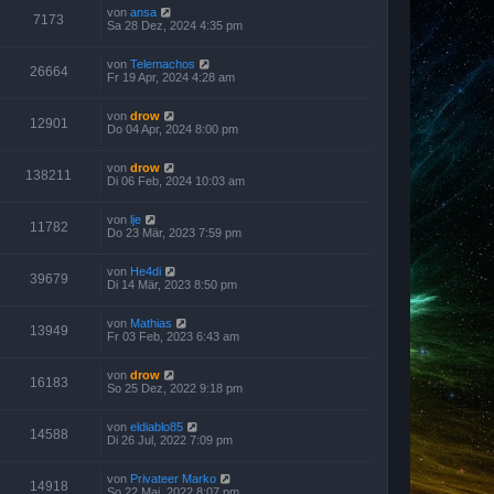
von
ansa
7173
Sa 28 Dez, 2024 4:35 pm
von
Telemachos
26664
Fr 19 Apr, 2024 4:28 am
von
drow
12901
Do 04 Apr, 2024 8:00 pm
von
drow
138211
Di 06 Feb, 2024 10:03 am
von
lje
11782
Do 23 Mär, 2023 7:59 pm
von
He4di
39679
Di 14 Mär, 2023 8:50 pm
von
Mathias
13949
Fr 03 Feb, 2023 6:43 am
von
drow
16183
So 25 Dez, 2022 9:18 pm
von
eldiablo85
14588
Di 26 Jul, 2022 7:09 pm
von
Privateer Marko
14918
So 22 Mai, 2022 8:07 pm