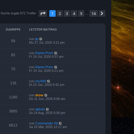
Seite
1
von
14
1
2
3
4
5
14
Nächste
 Suche ergab 672 Treffer
…
ZUGRIFFE
LETZTER BEITRAG
von
lje
58
Mo 27 Jul, 2026 3:21 pm
von
Rainer.Prem
85
Fr 24 Jul, 2026 8:57 pm
von
Rainer.Prem
70
Fr 24 Jul, 2026 6:21 pm
von
sky669
136
Di 23 Jun, 2026 8:42 pm
von
drow
1180
Do 11 Jun, 2026 8:06 am
von
djdodo
3885
So 24 Aug, 2025 6:06 pm
von
Commander Kit
6813
Sa 15 Mär, 2025 12:17 am