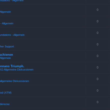
ndations - Allgemein
0
Allgemein
0
- Allgemein
0
ndations - Allgemein
0
cher Support
rschienen
0
Allgemein
rennans Triumph.
0
 X2 Allgemeine Diskussionen
0
allgemeine Diskussionen
0
Mod (XTM)
0
uderecke