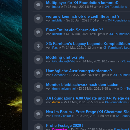
Multiplayer für X4 Foundation kommt :D
von
Imper
»
Fr 13 Aug, 2021 8:36 am
» in
X4 Foundations - 
woran erkenn ich ob die zielhilfe an ist ?
von
mibblitz
»
So 20 Jun, 2021 7:54 pm
» in
X4 Foundations 
Enter Tut ist ein Scherz oder ??
von
mibblitz
»
Mi 16 Jun, 2021 12:40 pm
» in
X4 Foundations
X3: Farnham's Legacy Legende Komplettlösun
von
Paxi
»
Fr 14 Mai, 2021 2:12 pm
» in
X3: Farnham's Leg
Modding und Scripts
von
Ghostrider[FVP]
»
Fr 14 Mai, 2021 10:12 am
» in
X3: F
Unmögliche Ausrüstungsforderung?
von
Gorfiend87
»
Sa 27 Mär, 2021 9:30 pm
» in
X4 Foundati
Monitor bleibt schwarz nach dem Laden
von
drummelbummel
»
Di 23 Mär, 2021 6:58 am
» in
X4 - T
X4 Foundations 4.00 Update und X4: Wiege de
von
drow
»
Mi 17 Mär, 2021 9:55 am
» in
X4 Foundations - 
Neu Im Forum - Erste Frage (X4 Cheatmod Sla
von
Darth Zocker
»
Fr 08 Jan, 2021 1:59 pm
» in
X4 Founda
Frohe Festage 2020 !
von
Diemetius
»
Do 24 Dez, 2020 8:34 am
» in
Plaudereck