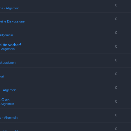
0
ns - Allgemein
0
meine Diskussionen
!
0
Allgemein
bitte vorher!
0
 Allgemein
0
skussionen
0
ort
0
 - Allgemein
LC an
0
 Allgemein
0
 - Allgemein
0