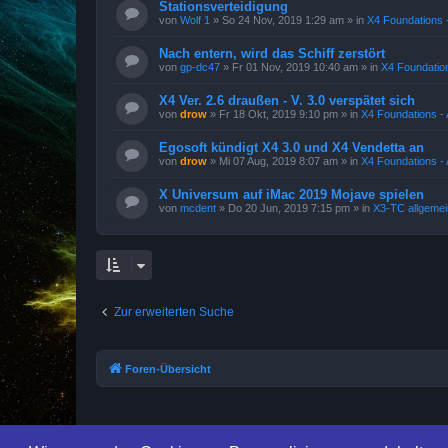
Stationsverteidigung
von
Wolf 1
»
So 24 Nov, 2019 1:29 am
» in
X4 Foundations -
Nach entern, wird das Schiff zerstört
von
gp-dc47
»
Fr 01 Nov, 2019 10:40 am
» in
X4 Foundation
X4 Ver. 2.6 draußen - V. 3.0 verspätet sich
von
drow
»
Fr 18 Okt, 2019 9:10 pm
» in
X4 Foundations - 
Egosoft kündigt X4 3.0 und X4 Vendetta an
von
drow
»
Mi 07 Aug, 2019 8:07 am
» in
X4 Foundations - 
X Universum auf iMac 2019 Mojave spielen
von
mcdent
»
Do 20 Jun, 2019 7:15 pm
» in
X3-TC allgemei
Zur erweiterten Suche
Foren-Übersicht