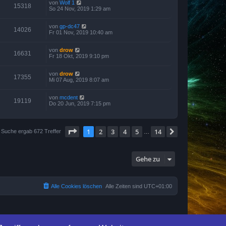
von
Wolf 1
15318
So 24 Nov, 2019 1:29 am
von
gp-dc47
14026
Fr 01 Nov, 2019 10:40 am
von
drow
16631
Fr 18 Okt, 2019 9:10 pm
von
drow
17355
Mi 07 Aug, 2019 8:07 am
von
mcdent
19119
Do 20 Jun, 2019 7:15 pm
Seite
1
von
14
1
2
3
4
5
14
Nächste
 Suche ergab 672 Treffer
…
Gehe zu
Alle Cookies löschen
Alle Zeiten sind
UTC+01:00