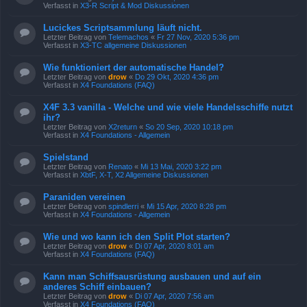
Verfasst in
X3-R Script & Mod Diskussionen
Lucickes Scriptsammlung läuft nicht.
Letzter Beitrag von
Telemachos
«
Fr 27 Nov, 2020 5:36 pm
Verfasst in
X3-TC allgemeine Diskussionen
Wie funktioniert der automatische Handel?
Letzter Beitrag von
drow
«
Do 29 Okt, 2020 4:36 pm
Verfasst in
X4 Foundations (FAQ)
X4F 3.3 vanilla - Welche und wie viele Handelsschiffe nutzt
ihr?
Letzter Beitrag von
X2return
«
So 20 Sep, 2020 10:18 pm
Verfasst in
X4 Foundations - Allgemein
Spielstand
Letzter Beitrag von
Renato
«
Mi 13 Mai, 2020 3:22 pm
Verfasst in
XbtF, X-T, X2 Allgemeine Diskussionen
Paraniden vereinen
Letzter Beitrag von
spindlerri
«
Mi 15 Apr, 2020 8:28 pm
Verfasst in
X4 Foundations - Allgemein
Wie und wo kann ich den Split Plot starten?
Letzter Beitrag von
drow
«
Di 07 Apr, 2020 8:01 am
Verfasst in
X4 Foundations (FAQ)
Kann man Schiffsausrüstung ausbauen und auf ein
anderes Schiff einbauen?
Letzter Beitrag von
drow
«
Di 07 Apr, 2020 7:56 am
Verfasst in
X4 Foundations (FAQ)