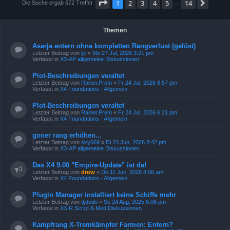
Seite
1
von
14
1
2
3
4
5
14
Nächs
Die Suche ergab 672 Treffer
…
Themen
Asarja entern ohne kompletten Rangverlust (gelöst)
Letzter Beitrag von
lje
«
Mo 27 Jul, 2026 3:21 pm
Verfasst in
X3-AP allgemeine Diskussionen
Plot-Beschreibungen veraltet
Letzter Beitrag von
Rainer.Prem
«
Fr 24 Jul, 2026 8:57 pm
Verfasst in
X4 Foundations - Allgemein
Plot-Beschreibungen veraltet
Letzter Beitrag von
Rainer.Prem
«
Fr 24 Jul, 2026 6:21 pm
Verfasst in
X4 Foundations - Allgemein
goner rang erhöhen...
Letzter Beitrag von
sky669
«
Di 23 Jun, 2026 8:42 pm
Verfasst in
X3-AP allgemeine Diskussionen
Das X4 9.00 "Empire-Update" ist da!
Letzter Beitrag von
drow
«
Do 11 Jun, 2026 8:06 am
Verfasst in
X4 Foundations - Allgemein
Plugin Manager installiert keine Schiffe mehr
Letzter Beitrag von
djdodo
«
So 24 Aug, 2025 6:06 pm
Verfasst in
X3-R Script & Mod Diskussionen
Kampfrang X-Tremkämpfer Farmen: Entern?