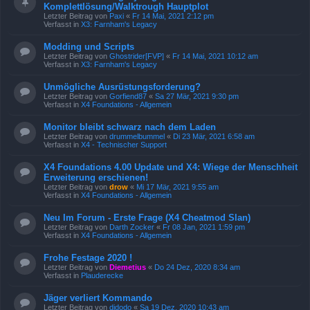
Komplettlösung/Walktrough Hauptplot
Letzter Beitrag von
Paxi
«
Fr 14 Mai, 2021 2:12 pm
Verfasst in
X3: Farnham's Legacy
Modding und Scripts
Letzter Beitrag von
Ghostrider[FVP]
«
Fr 14 Mai, 2021 10:12 am
Verfasst in
X3: Farnham's Legacy
Unmögliche Ausrüstungsforderung?
Letzter Beitrag von
Gorfiend87
«
Sa 27 Mär, 2021 9:30 pm
Verfasst in
X4 Foundations - Allgemein
Monitor bleibt schwarz nach dem Laden
Letzter Beitrag von
drummelbummel
«
Di 23 Mär, 2021 6:58 am
Verfasst in
X4 - Technischer Support
X4 Foundations 4.00 Update und X4: Wiege der Menschheit
Erweiterung erschienen!
Letzter Beitrag von
drow
«
Mi 17 Mär, 2021 9:55 am
Verfasst in
X4 Foundations - Allgemein
Neu Im Forum - Erste Frage (X4 Cheatmod Slan)
Letzter Beitrag von
Darth Zocker
«
Fr 08 Jan, 2021 1:59 pm
Verfasst in
X4 Foundations - Allgemein
Frohe Festage 2020 !
Letzter Beitrag von
Diemetius
«
Do 24 Dez, 2020 8:34 am
Verfasst in
Plauderecke
Jäger verliert Kommando
Letzter Beitrag von
djdodo
«
Sa 19 Dez, 2020 10:43 am