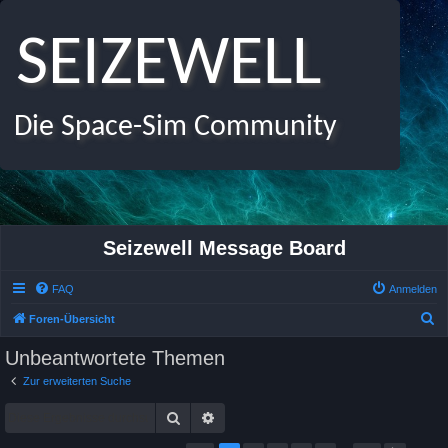
SEIZEWELL
Die Space-Sim Community
Seizewell Message Board
FAQ
Anmelden
S
Foren-Übersicht
u
Unbeantwortete Themen
c
Zur erweiterten Suche
h
Suche
Erweiterte Suche
e