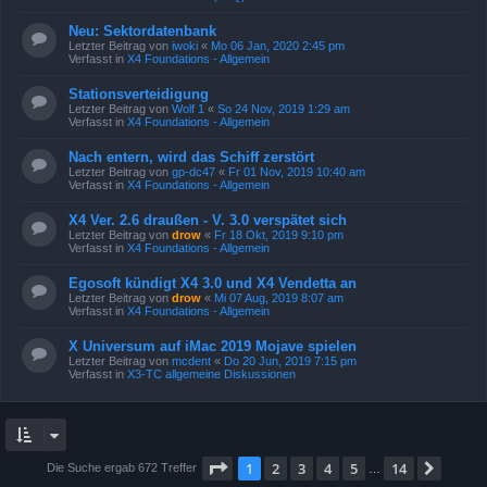
Neu: Sektordatenbank
Letzter Beitrag von
iwoki
«
Mo 06 Jan, 2020 2:45 pm
Verfasst in
X4 Foundations - Allgemein
Stationsverteidigung
Letzter Beitrag von
Wolf 1
«
So 24 Nov, 2019 1:29 am
Verfasst in
X4 Foundations - Allgemein
Nach entern, wird das Schiff zerstört
Letzter Beitrag von
gp-dc47
«
Fr 01 Nov, 2019 10:40 am
Verfasst in
X4 Foundations - Allgemein
X4 Ver. 2.6 draußen - V. 3.0 verspätet sich
Letzter Beitrag von
drow
«
Fr 18 Okt, 2019 9:10 pm
Verfasst in
X4 Foundations - Allgemein
Egosoft kündigt X4 3.0 und X4 Vendetta an
Letzter Beitrag von
drow
«
Mi 07 Aug, 2019 8:07 am
Verfasst in
X4 Foundations - Allgemein
X Universum auf iMac 2019 Mojave spielen
Letzter Beitrag von
mcdent
«
Do 20 Jun, 2019 7:15 pm
Verfasst in
X3-TC allgemeine Diskussionen
Seite
1
von
14
1
2
3
4
5
14
Nächs
Die Suche ergab 672 Treffer
…