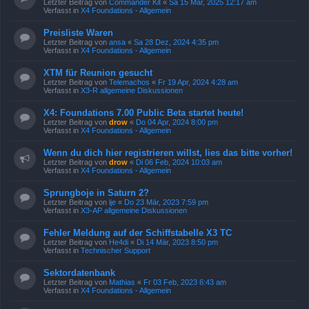
Letzter Beitrag von
Commander Kit
«
Sa 15 Mär, 2025 12:17 am
Verfasst in
X4 Foundations - Allgemein
Preisliste Waren
Letzter Beitrag von
ansa
«
Sa 28 Dez, 2024 4:35 pm
Verfasst in
X4 Foundations - Allgemein
XTM für Reunion gesucht
Letzter Beitrag von
Telemachos
«
Fr 19 Apr, 2024 4:28 am
Verfasst in
X3-R allgemeine Diskussionen
X4: Foundations 7.00 Public Beta startet heute!
Letzter Beitrag von
drow
«
Do 04 Apr, 2024 8:00 pm
Verfasst in
X4 Foundations - Allgemein
Wenn du dich hier registrieren willst, lies das bitte vorher!
Letzter Beitrag von
drow
«
Di 06 Feb, 2024 10:03 am
Verfasst in
X4 Foundations - Allgemein
Sprungboje in Saturn 2?
Letzter Beitrag von
lje
«
Do 23 Mär, 2023 7:59 pm
Verfasst in
X3-AP allgemeine Diskussionen
Fehler Meldung auf der Schiffstabelle X3 TC
Letzter Beitrag von
He4di
«
Di 14 Mär, 2023 8:50 pm
Verfasst in
Technischer Support
Sektordatenbank
Letzter Beitrag von
Mathias
«
Fr 03 Feb, 2023 6:43 am
Verfasst in
X4 Foundations - Allgemein