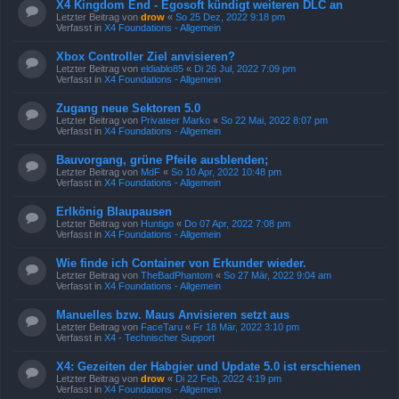
X4 Kingdom End - Egosoft kündigt weiteren DLC an
Letzter Beitrag von
drow
«
So 25 Dez, 2022 9:18 pm
Verfasst in
X4 Foundations - Allgemein
Xbox Controller Ziel anvisieren?
Letzter Beitrag von
eldiablo85
«
Di 26 Jul, 2022 7:09 pm
Verfasst in
X4 Foundations - Allgemein
Zugang neue Sektoren 5.0
Letzter Beitrag von
Privateer Marko
«
So 22 Mai, 2022 8:07 pm
Verfasst in
X4 Foundations - Allgemein
Bauvorgang, grüne Pfeile ausblenden;
Letzter Beitrag von
MdF
«
So 10 Apr, 2022 10:48 pm
Verfasst in
X4 Foundations - Allgemein
Erlkönig Blaupausen
Letzter Beitrag von
Huntigo
«
Do 07 Apr, 2022 7:08 pm
Verfasst in
X4 Foundations - Allgemein
Wie finde ich Container von Erkunder wieder.
Letzter Beitrag von
TheBadPhantom
«
So 27 Mär, 2022 9:04 am
Verfasst in
X4 Foundations - Allgemein
Manuelles bzw. Maus Anvisieren setzt aus
Letzter Beitrag von
FaceTaru
«
Fr 18 Mär, 2022 3:10 pm
Verfasst in
X4 - Technischer Support
X4: Gezeiten der Habgier und Update 5.0 ist erschienen
Letzter Beitrag von
drow
«
Di 22 Feb, 2022 4:19 pm
Verfasst in
X4 Foundations - Allgemein