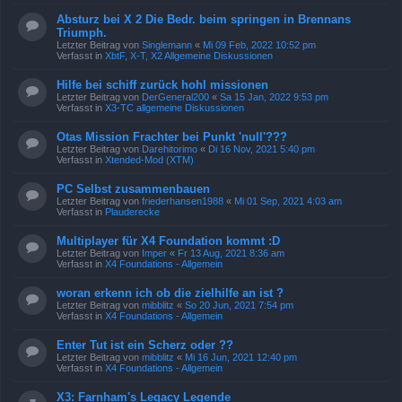
Absturz bei X 2 Die Bedr. beim springen in Brennans
Triumph.
Letzter Beitrag von
Singlemann
«
Mi 09 Feb, 2022 10:52 pm
Verfasst in
XbtF, X-T, X2 Allgemeine Diskussionen
Hilfe bei schiff zurück hohl missionen
Letzter Beitrag von
DerGeneral200
«
Sa 15 Jan, 2022 9:53 pm
Verfasst in
X3-TC allgemeine Diskussionen
Otas Mission Frachter bei Punkt 'null'???
Letzter Beitrag von
Darehitorimo
«
Di 16 Nov, 2021 5:40 pm
Verfasst in
Xtended-Mod (XTM)
PC Selbst zusammenbauen
Letzter Beitrag von
friederhansen1988
«
Mi 01 Sep, 2021 4:03 am
Verfasst in
Plauderecke
Multiplayer für X4 Foundation kommt :D
Letzter Beitrag von
Imper
«
Fr 13 Aug, 2021 8:36 am
Verfasst in
X4 Foundations - Allgemein
woran erkenn ich ob die zielhilfe an ist ?
Letzter Beitrag von
mibblitz
«
So 20 Jun, 2021 7:54 pm
Verfasst in
X4 Foundations - Allgemein
Enter Tut ist ein Scherz oder ??
Letzter Beitrag von
mibblitz
«
Mi 16 Jun, 2021 12:40 pm
Verfasst in
X4 Foundations - Allgemein
X3: Farnham's Legacy Legende