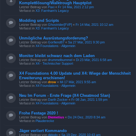
Komplettlösung/Walktrough Hauptplot
Letzter Beitrag von
Paxi
«
Fr 14 Mai, 2021 2:12 pm
Verfasst in
X3: Farnham's Legacy
Modding und Scripts
Letzter Beitrag von
Ghostrider[FVP]
«
Fr 14 Mai, 2021 10:12 am
Verfasst in
X3: Farnham's Legacy
Unmögliche Ausrüstungsforderung?
Letzter Beitrag von
Gorfiend87
«
Sa 27 Mär, 2021 9:30 pm
Verfasst in
X4 Foundations - Allgemein
Monitor bleibt schwarz nach dem Laden
Letzter Beitrag von
drummelbummel
«
Di 23 Mär, 2021 6:58 am
Verfasst in
X4 - Technischer Support
X4 Foundations 4.00 Update und X4: Wiege der Menschheit
Erweiterung erschienen!
Letzter Beitrag von
drow
«
Mi 17 Mär, 2021 9:55 am
Verfasst in
X4 Foundations - Allgemein
Neu Im Forum - Erste Frage (X4 Cheatmod Slan)
Letzter Beitrag von
Darth Zocker
«
Fr 08 Jan, 2021 1:59 pm
Verfasst in
X4 Foundations - Allgemein
Frohe Festage 2020 !
Letzter Beitrag von
Diemetius
«
Do 24 Dez, 2020 8:34 am
Verfasst in
Plauderecke
Jäger verliert Kommando
Letzter Beitrag von
djdodo
«
Sa 19 Dez, 2020 10:43 am