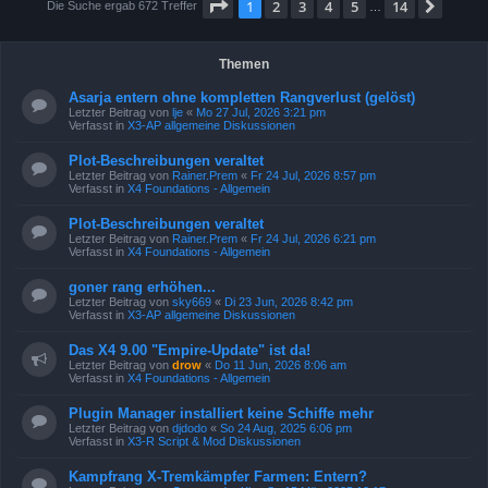
Seite
1
von
14
1
2
3
4
5
14
Nächs
Die Suche ergab 672 Treffer
…
Themen
Asarja entern ohne kompletten Rangverlust (gelöst)
Letzter Beitrag von
lje
«
Mo 27 Jul, 2026 3:21 pm
Verfasst in
X3-AP allgemeine Diskussionen
Plot-Beschreibungen veraltet
Letzter Beitrag von
Rainer.Prem
«
Fr 24 Jul, 2026 8:57 pm
Verfasst in
X4 Foundations - Allgemein
Plot-Beschreibungen veraltet
Letzter Beitrag von
Rainer.Prem
«
Fr 24 Jul, 2026 6:21 pm
Verfasst in
X4 Foundations - Allgemein
goner rang erhöhen...
Letzter Beitrag von
sky669
«
Di 23 Jun, 2026 8:42 pm
Verfasst in
X3-AP allgemeine Diskussionen
Das X4 9.00 "Empire-Update" ist da!
Letzter Beitrag von
drow
«
Do 11 Jun, 2026 8:06 am
Verfasst in
X4 Foundations - Allgemein
Plugin Manager installiert keine Schiffe mehr
Letzter Beitrag von
djdodo
«
So 24 Aug, 2025 6:06 pm
Verfasst in
X3-R Script & Mod Diskussionen
Kampfrang X-Tremkämpfer Farmen: Entern?