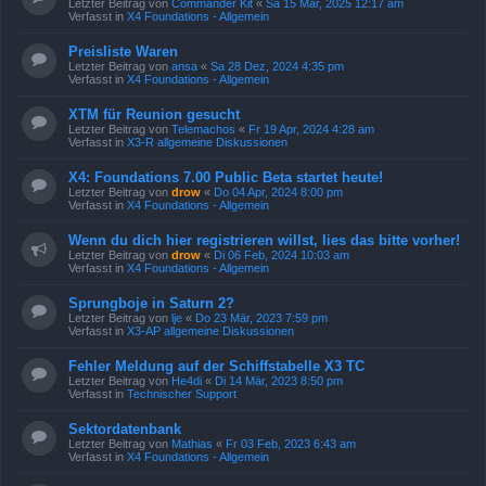
Letzter Beitrag von
Commander Kit
«
Sa 15 Mär, 2025 12:17 am
Verfasst in
X4 Foundations - Allgemein
Preisliste Waren
Letzter Beitrag von
ansa
«
Sa 28 Dez, 2024 4:35 pm
Verfasst in
X4 Foundations - Allgemein
XTM für Reunion gesucht
Letzter Beitrag von
Telemachos
«
Fr 19 Apr, 2024 4:28 am
Verfasst in
X3-R allgemeine Diskussionen
X4: Foundations 7.00 Public Beta startet heute!
Letzter Beitrag von
drow
«
Do 04 Apr, 2024 8:00 pm
Verfasst in
X4 Foundations - Allgemein
Wenn du dich hier registrieren willst, lies das bitte vorher!
Letzter Beitrag von
drow
«
Di 06 Feb, 2024 10:03 am
Verfasst in
X4 Foundations - Allgemein
Sprungboje in Saturn 2?
Letzter Beitrag von
lje
«
Do 23 Mär, 2023 7:59 pm
Verfasst in
X3-AP allgemeine Diskussionen
Fehler Meldung auf der Schiffstabelle X3 TC
Letzter Beitrag von
He4di
«
Di 14 Mär, 2023 8:50 pm
Verfasst in
Technischer Support
Sektordatenbank
Letzter Beitrag von
Mathias
«
Fr 03 Feb, 2023 6:43 am
Verfasst in
X4 Foundations - Allgemein