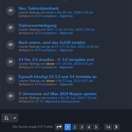
Neu: Sektordatenbank
Letzter Beitrag von
iwoki
«
Mo 06 Jan, 2020 2:45 pm
Verfasst in
X4 Foundations - Allgemein
Stationsverteidigung
Letzter Beitrag von
Wolf 1
«
So 24 Nov, 2019 1:29 am
Verfasst in
X4 Foundations - Allgemein
Nach entern, wird das Schiff zerstört
Letzter Beitrag von
gp-dc47
«
Fr 01 Nov, 2019 10:40 am
Verfasst in
X4 Foundations - Allgemein
X4 Ver. 2.6 draußen - V. 3.0 verspätet sich
Letzter Beitrag von
drow
«
Fr 18 Okt, 2019 9:10 pm
Verfasst in
X4 Foundations - Allgemein
Egosoft kündigt X4 3.0 und X4 Vendetta an
Letzter Beitrag von
drow
«
Mi 07 Aug, 2019 8:07 am
Verfasst in
X4 Foundations - Allgemein
X Universum auf iMac 2019 Mojave spielen
Letzter Beitrag von
mcdent
«
Do 20 Jun, 2019 7:15 pm
Verfasst in
X3-TC allgemeine Diskussionen
Seite
1
von
14
1
2
3
4
5
14
Nächs
Die Suche ergab 672 Treffer
…