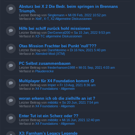
Absturz bei X 2 Die Bedr. beim springen in Brennans
Triumph.
Letzter Beitrag von
Singlemann
«
Mi 09 Feb, 2022 10:52 pm
Verfasst in
XbtF, X-T, X2 Allgemeine Diskussionen
Hilfe bei schiff zurück hohl missionen
Letzter Beitrag von
DerGeneral200
«
Sa 15 Jan, 2022 9:53 pm
Verfasst in
X3-TC allgemeine Diskussionen
Otas Mission Frachter bei Punkt 'null'???
Letzter Beitrag von
Darehitorimo
«
Di 16 Nov, 2021 5:40 pm
Verfasst in
Xtended-Mod (XTM)
PC Selbst zusammenbauen
Letzter Beitrag von
friederhansen1988
«
Mi 01 Sep, 2021 4:03 am
Verfasst in
Plauderecke
Multiplayer für X4 Foundation kommt :D
Letzter Beitrag von
Imper
«
Fr 13 Aug, 2021 8:36 am
Verfasst in
X4 Foundations - Allgemein
woran erkenn ich ob die zielhilfe an ist ?
Letzter Beitrag von
mibblitz
«
So 20 Jun, 2021 7:54 pm
Verfasst in
X4 Foundations - Allgemein
Enter Tut ist ein Scherz oder ??
Letzter Beitrag von
mibblitz
«
Mi 16 Jun, 2021 12:40 pm
Verfasst in
X4 Foundations - Allgemein
X3: Farnham's Legacy Legende