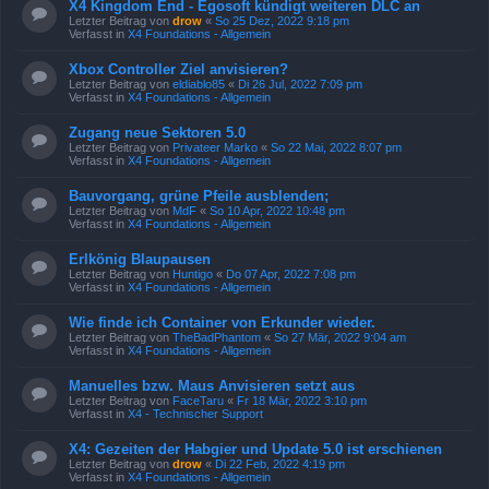
X4 Kingdom End - Egosoft kündigt weiteren DLC an
Letzter Beitrag von
drow
«
So 25 Dez, 2022 9:18 pm
Verfasst in
X4 Foundations - Allgemein
Xbox Controller Ziel anvisieren?
Letzter Beitrag von
eldiablo85
«
Di 26 Jul, 2022 7:09 pm
Verfasst in
X4 Foundations - Allgemein
Zugang neue Sektoren 5.0
Letzter Beitrag von
Privateer Marko
«
So 22 Mai, 2022 8:07 pm
Verfasst in
X4 Foundations - Allgemein
Bauvorgang, grüne Pfeile ausblenden;
Letzter Beitrag von
MdF
«
So 10 Apr, 2022 10:48 pm
Verfasst in
X4 Foundations - Allgemein
Erlkönig Blaupausen
Letzter Beitrag von
Huntigo
«
Do 07 Apr, 2022 7:08 pm
Verfasst in
X4 Foundations - Allgemein
Wie finde ich Container von Erkunder wieder.
Letzter Beitrag von
TheBadPhantom
«
So 27 Mär, 2022 9:04 am
Verfasst in
X4 Foundations - Allgemein
Manuelles bzw. Maus Anvisieren setzt aus
Letzter Beitrag von
FaceTaru
«
Fr 18 Mär, 2022 3:10 pm
Verfasst in
X4 - Technischer Support
X4: Gezeiten der Habgier und Update 5.0 ist erschienen
Letzter Beitrag von
drow
«
Di 22 Feb, 2022 4:19 pm
Verfasst in
X4 Foundations - Allgemein