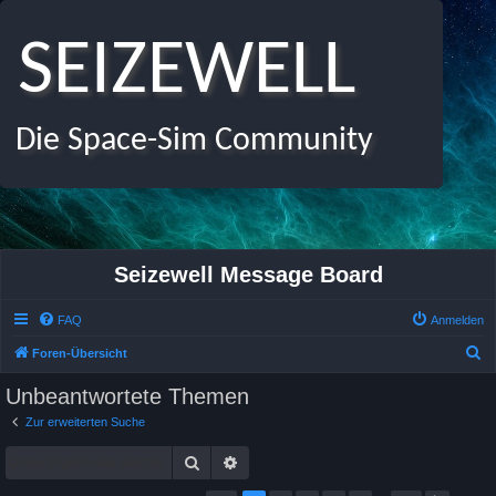
SEIZEWELL
Die Space-Sim Community
Seizewell Message Board
FAQ
Anmelden
S
Foren-Übersicht
u
Unbeantwortete Themen
c
Zur erweiterten Suche
h
Suche
Erweiterte Suche
e