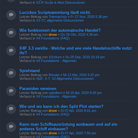
Verfasst in
X3-R Script & Mod Diskussionen
Lucickes Scriptsammlung läuft nicht.
Letzter Beitrag von
Telemachos
«
Fr 27 Nov, 2020 5:36 pm
Verfasst in
X3-TC allgemeine Diskussionen
Wie funktioniert der automatische Handel?
Letzter Beitrag von
drow
«
Do 29 Okt, 2020 4:36 pm
Verfasst in
X4 Foundations (FAQ)
X4F 3.3 vanilla - Welche und wie viele Handelsschiffe nutzt
ihr?
Letzter Beitrag von
X2return
«
So 20 Sep, 2020 10:18 pm
Verfasst in
X4 Foundations - Allgemein
Spielstand
Letzter Beitrag von
Renato
«
Mi 13 Mai, 2020 3:22 pm
Verfasst in
XbtF, X-T, X2 Allgemeine Diskussionen
Paraniden vereinen
Letzter Beitrag von
spindlerri
«
Mi 15 Apr, 2020 8:28 pm
Verfasst in
X4 Foundations - Allgemein
Wie und wo kann ich den Split Plot starten?
Letzter Beitrag von
drow
«
Di 07 Apr, 2020 8:01 am
Verfasst in
X4 Foundations (FAQ)
Kann man Schiffsausrüstung ausbauen und auf ein
anderes Schiff einbauen?
Letzter Beitrag von
drow
«
Di 07 Apr, 2020 7:56 am
Verfasst in
X4 Foundations (FAQ)