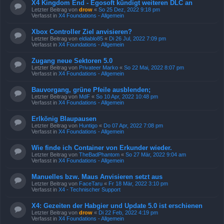
X4 Kingdom End - Egosoft kündigt weiteren DLC an
Letzter Beitrag von
drow
«
So 25 Dez, 2022 9:18 pm
Verfasst in
X4 Foundations - Allgemein
Xbox Controller Ziel anvisieren?
Letzter Beitrag von
eldiablo85
«
Di 26 Jul, 2022 7:09 pm
Verfasst in
X4 Foundations - Allgemein
Zugang neue Sektoren 5.0
Letzter Beitrag von
Privateer Marko
«
So 22 Mai, 2022 8:07 pm
Verfasst in
X4 Foundations - Allgemein
Bauvorgang, grüne Pfeile ausblenden;
Letzter Beitrag von
MdF
«
So 10 Apr, 2022 10:48 pm
Verfasst in
X4 Foundations - Allgemein
Erlkönig Blaupausen
Letzter Beitrag von
Huntigo
«
Do 07 Apr, 2022 7:08 pm
Verfasst in
X4 Foundations - Allgemein
Wie finde ich Container von Erkunder wieder.
Letzter Beitrag von
TheBadPhantom
«
So 27 Mär, 2022 9:04 am
Verfasst in
X4 Foundations - Allgemein
Manuelles bzw. Maus Anvisieren setzt aus
Letzter Beitrag von
FaceTaru
«
Fr 18 Mär, 2022 3:10 pm
Verfasst in
X4 - Technischer Support
X4: Gezeiten der Habgier und Update 5.0 ist erschienen
Letzter Beitrag von
drow
«
Di 22 Feb, 2022 4:19 pm
Verfasst in
X4 Foundations - Allgemein