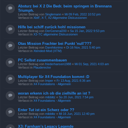
Absturz bei X 2 Die Bedr. beim springen in Brennans
Triumph.
Letzter Beitrag von
Singlemann
«
Mi 09 Feb, 2022 10:52 pm
Verfasst in
XbtF, X-T, X2 Allgemeine Diskussionen
Hilfe bei schiff zurück hohl missionen
Letzter Beitrag von
DerGeneral200
«
Sa 15 Jan, 2022 9:53 pm
Verfasst in
X3-TC allgemeine Diskussionen
Otas Mission Frachter bei Punkt 'null'???
Letzter Beitrag von
Darehitorimo
«
Di 16 Nov, 2021 5:40 pm
Verfasst in
Xtended-Mod (XTM)
PC Selbst zusammenbauen
Letzter Beitrag von
friederhansen1988
«
Mi 01 Sep, 2021 4:03 am
Verfasst in
Plauderecke
Multiplayer für X4 Foundation kommt :D
Letzter Beitrag von
Imper
«
Fr 13 Aug, 2021 8:36 am
Verfasst in
X4 Foundations - Allgemein
woran erkenn ich ob die zielhilfe an ist ?
Letzter Beitrag von
mibblitz
«
So 20 Jun, 2021 7:54 pm
Verfasst in
X4 Foundations - Allgemein
Enter Tut ist ein Scherz oder ??
Letzter Beitrag von
mibblitz
«
Mi 16 Jun, 2021 12:40 pm
Verfasst in
X4 Foundations - Allgemein
X3: Farnham's Legacy Legende