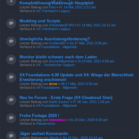
Komplettlösung/Walktrough Hauptplot
Letzter Beitrag von
Paxi
«
Fr 14 Mai, 2021 2:12 pm
Verfasst in
X3: Farnham's Legacy
Modding und Scripts
Letzter Beitrag von
Ghostrider[FVP]
«
Fr 14 Mai, 2021 10:12 am
Verfasst in
X3: Farnham's Legacy
Unmögliche Ausrüstungsforderung?
Letzter Beitrag von
Gorfiend87
«
Sa 27 Mär, 2021 9:30 pm
Verfasst in
X4 Foundations - Allgemein
Monitor bleibt schwarz nach dem Laden
Letzter Beitrag von
drummelbummel
«
Di 23 Mär, 2021 6:58 am
Verfasst in
X4 - Technischer Support
X4 Foundations 4.00 Update und X4: Wiege der Menschheit
Erweiterung erschienen!
Letzter Beitrag von
drow
«
Mi 17 Mär, 2021 9:55 am
Verfasst in
X4 Foundations - Allgemein
Neu Im Forum - Erste Frage (X4 Cheatmod Slan)
Letzter Beitrag von
Darth Zocker
«
Fr 08 Jan, 2021 1:59 pm
Verfasst in
X4 Foundations - Allgemein
Frohe Festage 2020 !
Letzter Beitrag von
Diemetius
«
Do 24 Dez, 2020 8:34 am
Verfasst in
Plauderecke
Jäger verliert Kommando
Letzter Beitrag von
djdodo
«
Sa 19 Dez, 2020 10:43 am