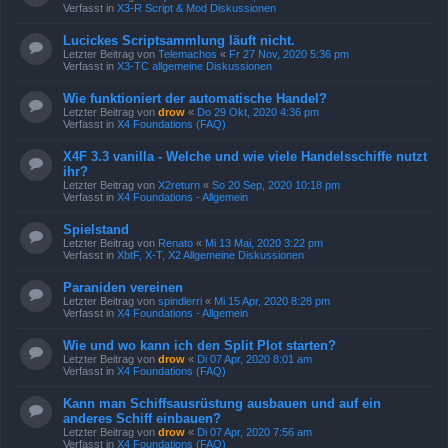
Verfasst in
X3-R Script & Mod Diskussionen
Lucickes Scriptsammlung läuft nicht.
Letzter Beitrag von
Telemachos
«
Fr 27 Nov, 2020 5:36 pm
Verfasst in
X3-TC allgemeine Diskussionen
Wie funktioniert der automatische Handel?
Letzter Beitrag von
drow
«
Do 29 Okt, 2020 4:36 pm
Verfasst in
X4 Foundations (FAQ)
X4F 3.3 vanilla - Welche und wie viele Handelsschiffe nutzt
ihr?
Letzter Beitrag von
X2return
«
So 20 Sep, 2020 10:18 pm
Verfasst in
X4 Foundations - Allgemein
Spielstand
Letzter Beitrag von
Renato
«
Mi 13 Mai, 2020 3:22 pm
Verfasst in
XbtF, X-T, X2 Allgemeine Diskussionen
Paraniden vereinen
Letzter Beitrag von
spindlerri
«
Mi 15 Apr, 2020 8:28 pm
Verfasst in
X4 Foundations - Allgemein
Wie und wo kann ich den Split Plot starten?
Letzter Beitrag von
drow
«
Di 07 Apr, 2020 8:01 am
Verfasst in
X4 Foundations (FAQ)
Kann man Schiffsausrüstung ausbauen und auf ein
anderes Schiff einbauen?
Letzter Beitrag von
drow
«
Di 07 Apr, 2020 7:56 am
Verfasst in
X4 Foundations (FAQ)