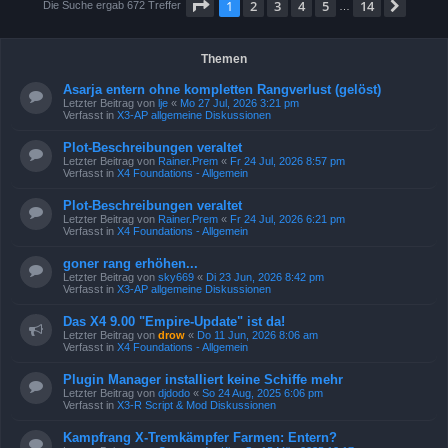
Seite
1
von
14
1
2
3
4
5
14
Nächs
Die Suche ergab 672 Treffer
…
Themen
Asarja entern ohne kompletten Rangverlust (gelöst)
Letzter Beitrag von
lje
«
Mo 27 Jul, 2026 3:21 pm
Verfasst in
X3-AP allgemeine Diskussionen
Plot-Beschreibungen veraltet
Letzter Beitrag von
Rainer.Prem
«
Fr 24 Jul, 2026 8:57 pm
Verfasst in
X4 Foundations - Allgemein
Plot-Beschreibungen veraltet
Letzter Beitrag von
Rainer.Prem
«
Fr 24 Jul, 2026 6:21 pm
Verfasst in
X4 Foundations - Allgemein
goner rang erhöhen...
Letzter Beitrag von
sky669
«
Di 23 Jun, 2026 8:42 pm
Verfasst in
X3-AP allgemeine Diskussionen
Das X4 9.00 "Empire-Update" ist da!
Letzter Beitrag von
drow
«
Do 11 Jun, 2026 8:06 am
Verfasst in
X4 Foundations - Allgemein
Plugin Manager installiert keine Schiffe mehr
Letzter Beitrag von
djdodo
«
So 24 Aug, 2025 6:06 pm
Verfasst in
X3-R Script & Mod Diskussionen
Kampfrang X-Tremkämpfer Farmen: Entern?