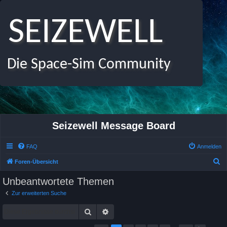
SEIZEWELL
Die Space-Sim Community
Seizewell Message Board
FAQ
Anmelden
S
Foren-Übersicht
u
Unbeantwortete Themen
c
Zur erweiterten Suche
h
Suche
Erweiterte Suche
e