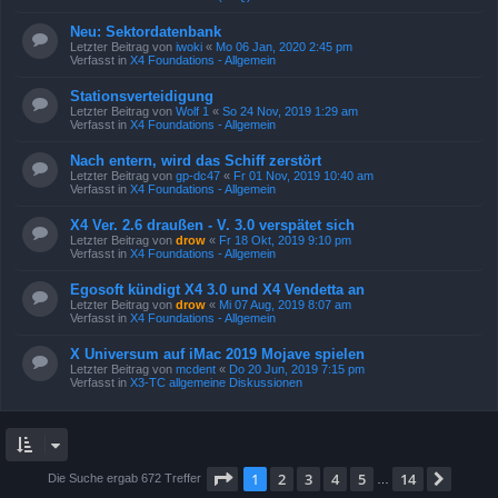
Neu: Sektordatenbank
Letzter Beitrag von
iwoki
«
Mo 06 Jan, 2020 2:45 pm
Verfasst in
X4 Foundations - Allgemein
Stationsverteidigung
Letzter Beitrag von
Wolf 1
«
So 24 Nov, 2019 1:29 am
Verfasst in
X4 Foundations - Allgemein
Nach entern, wird das Schiff zerstört
Letzter Beitrag von
gp-dc47
«
Fr 01 Nov, 2019 10:40 am
Verfasst in
X4 Foundations - Allgemein
X4 Ver. 2.6 draußen - V. 3.0 verspätet sich
Letzter Beitrag von
drow
«
Fr 18 Okt, 2019 9:10 pm
Verfasst in
X4 Foundations - Allgemein
Egosoft kündigt X4 3.0 und X4 Vendetta an
Letzter Beitrag von
drow
«
Mi 07 Aug, 2019 8:07 am
Verfasst in
X4 Foundations - Allgemein
X Universum auf iMac 2019 Mojave spielen
Letzter Beitrag von
mcdent
«
Do 20 Jun, 2019 7:15 pm
Verfasst in
X3-TC allgemeine Diskussionen
Seite
1
von
14
1
2
3
4
5
14
Nächs
Die Suche ergab 672 Treffer
…