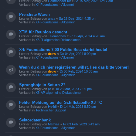
Letzter Beitrag von
Commander Kit
«
Sa 15 Mär, 2025 12:17 am
Verfasst in
X4 Foundations - Allgemein
Preisliste Waren
Letzter Beitrag von
ansa
«
Sa 28 Dez, 2024 4:35 pm
Verfasst in
X4 Foundations - Allgemein
XTM für Reunion gesucht
Letzter Beitrag von
Telemachos
«
Fr 19 Apr, 2024 4:28 am
Verfasst in
X3-R allgemeine Diskussionen
X4: Foundations 7.00 Public Beta startet heute!
Letzter Beitrag von
drow
«
Do 04 Apr, 2024 8:00 pm
Verfasst in
X4 Foundations - Allgemein
Wenn du dich hier registrieren willst, lies das bitte vorher!
Letzter Beitrag von
drow
«
Di 06 Feb, 2024 10:03 am
Verfasst in
X4 Foundations - Allgemein
Sprungboje in Saturn 2?
Letzter Beitrag von
lje
«
Do 23 Mär, 2023 7:59 pm
Verfasst in
X3-AP allgemeine Diskussionen
Fehler Meldung auf der Schiffstabelle X3 TC
Letzter Beitrag von
He4di
«
Di 14 Mär, 2023 8:50 pm
Verfasst in
Technischer Support
Sektordatenbank
Letzter Beitrag von
Mathias
«
Fr 03 Feb, 2023 6:43 am
Verfasst in
X4 Foundations - Allgemein