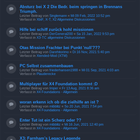
Absturz bei X 2 Die Bedr. beim springen in Brennans
Triumph.
Letzter Beitrag von
Singlemann
«
Mi 09 Feb, 2022 10:52 pm
Verfasst in
XbtF, X-T, X2 Allgemeine Diskussionen
Hilfe bei schiff zurück hohl missionen
Letzter Beitrag von
DerGeneral200
«
Sa 15 Jan, 2022 9:53 pm
Verfasst in
X3-TC allgemeine Diskussionen
Otas Mission Frachter bei Punkt 'null'???
Letzter Beitrag von
Darehitorimo
«
Di 16 Nov, 2021 5:40 pm
Verfasst in
Xtended-Mod (XTM)
PC Selbst zusammenbauen
Letzter Beitrag von
friederhansen1988
«
Mi 01 Sep, 2021 4:03 am
Verfasst in
Plauderecke
Multiplayer für X4 Foundation kommt :D
Letzter Beitrag von
Imper
«
Fr 13 Aug, 2021 8:36 am
Verfasst in
X4 Foundations - Allgemein
woran erkenn ich ob die zielhilfe an ist ?
Letzter Beitrag von
mibblitz
«
So 20 Jun, 2021 7:54 pm
Verfasst in
X4 Foundations - Allgemein
Enter Tut ist ein Scherz oder ??
Letzter Beitrag von
mibblitz
«
Mi 16 Jun, 2021 12:40 pm
Verfasst in
X4 Foundations - Allgemein
X3: Farnham's Legacy Legende