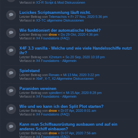
Verfasst in
X3-R Script & Mod Diskussionen
Lucickes Scriptsammlung läuft nicht.
Letzter Beitrag von
Telemachos
«
Fr 27 Nov, 2020 5:36 pm
Verfasst in
X3-TC allgemeine Diskussionen
Wie funktioniert der automatische Handel?
Letzter Beitrag von
drow
«
Do 29 Okt, 2020 4:36 pm
Verfasst in
X4 Foundations (FAQ)
X4F 3.3 vanilla - Welche und wie viele Handelsschiffe nutzt
ihr?
Letzter Beitrag von
X2return
«
So 20 Sep, 2020 10:18 pm
Verfasst in
X4 Foundations - Allgemein
Spielstand
Letzter Beitrag von
Renato
«
Mi 13 Mai, 2020 3:22 pm
Verfasst in
XbtF, X-T, X2 Allgemeine Diskussionen
Paraniden vereinen
Letzter Beitrag von
spindlerri
«
Mi 15 Apr, 2020 8:28 pm
Verfasst in
X4 Foundations - Allgemein
Wie und wo kann ich den Split Plot starten?
Letzter Beitrag von
drow
«
Di 07 Apr, 2020 8:01 am
Verfasst in
X4 Foundations (FAQ)
Kann man Schiffsausrüstung ausbauen und auf ein
anderes Schiff einbauen?
Letzter Beitrag von
drow
«
Di 07 Apr, 2020 7:56 am
Verfasst in
X4 Foundations (FAQ)