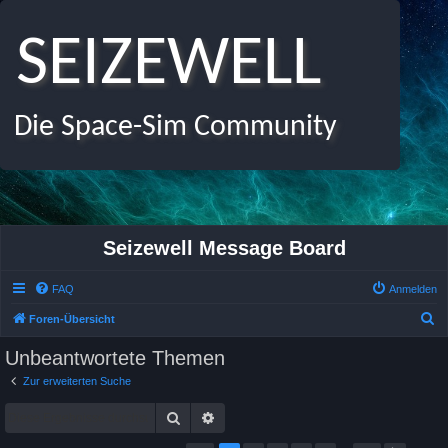
SEIZEWELL
Die Space-Sim Community
Seizewell Message Board
FAQ
Anmelden
S
Foren-Übersicht
u
Unbeantwortete Themen
c
Zur erweiterten Suche
h
Suche
Erweiterte Suche
e