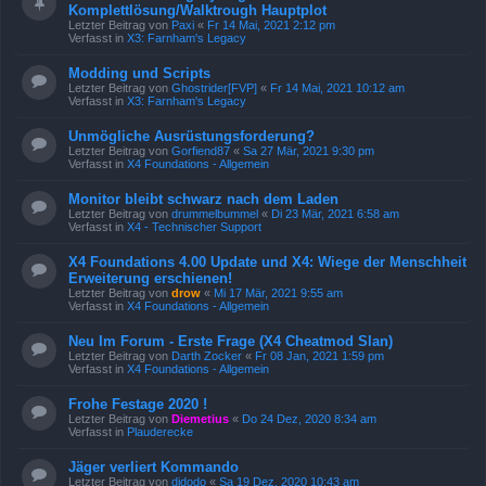
Komplettlösung/Walktrough Hauptplot
Letzter Beitrag von
Paxi
«
Fr 14 Mai, 2021 2:12 pm
Verfasst in
X3: Farnham's Legacy
Modding und Scripts
Letzter Beitrag von
Ghostrider[FVP]
«
Fr 14 Mai, 2021 10:12 am
Verfasst in
X3: Farnham's Legacy
Unmögliche Ausrüstungsforderung?
Letzter Beitrag von
Gorfiend87
«
Sa 27 Mär, 2021 9:30 pm
Verfasst in
X4 Foundations - Allgemein
Monitor bleibt schwarz nach dem Laden
Letzter Beitrag von
drummelbummel
«
Di 23 Mär, 2021 6:58 am
Verfasst in
X4 - Technischer Support
X4 Foundations 4.00 Update und X4: Wiege der Menschheit
Erweiterung erschienen!
Letzter Beitrag von
drow
«
Mi 17 Mär, 2021 9:55 am
Verfasst in
X4 Foundations - Allgemein
Neu Im Forum - Erste Frage (X4 Cheatmod Slan)
Letzter Beitrag von
Darth Zocker
«
Fr 08 Jan, 2021 1:59 pm
Verfasst in
X4 Foundations - Allgemein
Frohe Festage 2020 !
Letzter Beitrag von
Diemetius
«
Do 24 Dez, 2020 8:34 am
Verfasst in
Plauderecke
Jäger verliert Kommando
Letzter Beitrag von
djdodo
«
Sa 19 Dez, 2020 10:43 am