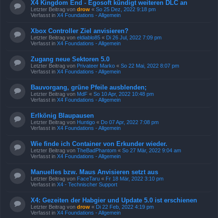
X4 Kingdom End - Egosoft kündigt weiteren DLC an
Letzter Beitrag von
drow
«
So 25 Dez, 2022 9:18 pm
Verfasst in
X4 Foundations - Allgemein
Xbox Controller Ziel anvisieren?
Letzter Beitrag von
eldiablo85
«
Di 26 Jul, 2022 7:09 pm
Verfasst in
X4 Foundations - Allgemein
Zugang neue Sektoren 5.0
Letzter Beitrag von
Privateer Marko
«
So 22 Mai, 2022 8:07 pm
Verfasst in
X4 Foundations - Allgemein
Bauvorgang, grüne Pfeile ausblenden;
Letzter Beitrag von
MdF
«
So 10 Apr, 2022 10:48 pm
Verfasst in
X4 Foundations - Allgemein
Erlkönig Blaupausen
Letzter Beitrag von
Huntigo
«
Do 07 Apr, 2022 7:08 pm
Verfasst in
X4 Foundations - Allgemein
Wie finde ich Container von Erkunder wieder.
Letzter Beitrag von
TheBadPhantom
«
So 27 Mär, 2022 9:04 am
Verfasst in
X4 Foundations - Allgemein
Manuelles bzw. Maus Anvisieren setzt aus
Letzter Beitrag von
FaceTaru
«
Fr 18 Mär, 2022 3:10 pm
Verfasst in
X4 - Technischer Support
X4: Gezeiten der Habgier und Update 5.0 ist erschienen
Letzter Beitrag von
drow
«
Di 22 Feb, 2022 4:19 pm
Verfasst in
X4 Foundations - Allgemein