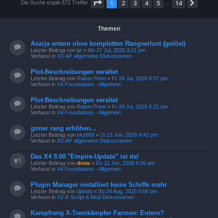
Seite
1
von
14
1
2
3
4
5
14
Nächs
Die Suche ergab 672 Treffer
…
Themen
Asarja entern ohne kompletten Rangverlust (gelöst)
Letzter Beitrag von
lje
«
Mo 27 Jul, 2026 3:21 pm
Verfasst in
X3-AP allgemeine Diskussionen
Plot-Beschreibungen veraltet
Letzter Beitrag von
Rainer.Prem
«
Fr 24 Jul, 2026 8:57 pm
Verfasst in
X4 Foundations - Allgemein
Plot-Beschreibungen veraltet
Letzter Beitrag von
Rainer.Prem
«
Fr 24 Jul, 2026 6:21 pm
Verfasst in
X4 Foundations - Allgemein
goner rang erhöhen...
Letzter Beitrag von
sky669
«
Di 23 Jun, 2026 8:42 pm
Verfasst in
X3-AP allgemeine Diskussionen
Das X4 9.00 "Empire-Update" ist da!
Letzter Beitrag von
drow
«
Do 11 Jun, 2026 8:06 am
Verfasst in
X4 Foundations - Allgemein
Plugin Manager installiert keine Schiffe mehr
Letzter Beitrag von
djdodo
«
So 24 Aug, 2025 6:06 pm
Verfasst in
X3-R Script & Mod Diskussionen
Kampfrang X-Tremkämpfer Farmen: Entern?