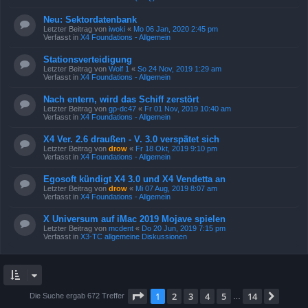
Neu: Sektordatenbank
Letzter Beitrag von
iwoki
«
Mo 06 Jan, 2020 2:45 pm
Verfasst in
X4 Foundations - Allgemein
Stationsverteidigung
Letzter Beitrag von
Wolf 1
«
So 24 Nov, 2019 1:29 am
Verfasst in
X4 Foundations - Allgemein
Nach entern, wird das Schiff zerstört
Letzter Beitrag von
gp-dc47
«
Fr 01 Nov, 2019 10:40 am
Verfasst in
X4 Foundations - Allgemein
X4 Ver. 2.6 draußen - V. 3.0 verspätet sich
Letzter Beitrag von
drow
«
Fr 18 Okt, 2019 9:10 pm
Verfasst in
X4 Foundations - Allgemein
Egosoft kündigt X4 3.0 und X4 Vendetta an
Letzter Beitrag von
drow
«
Mi 07 Aug, 2019 8:07 am
Verfasst in
X4 Foundations - Allgemein
X Universum auf iMac 2019 Mojave spielen
Letzter Beitrag von
mcdent
«
Do 20 Jun, 2019 7:15 pm
Verfasst in
X3-TC allgemeine Diskussionen
Seite
1
von
14
1
2
3
4
5
14
Nächs
Die Suche ergab 672 Treffer
…