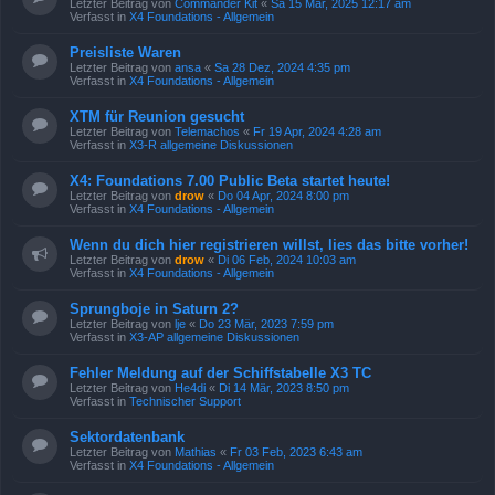
Letzter Beitrag von
Commander Kit
«
Sa 15 Mär, 2025 12:17 am
Verfasst in
X4 Foundations - Allgemein
Preisliste Waren
Letzter Beitrag von
ansa
«
Sa 28 Dez, 2024 4:35 pm
Verfasst in
X4 Foundations - Allgemein
XTM für Reunion gesucht
Letzter Beitrag von
Telemachos
«
Fr 19 Apr, 2024 4:28 am
Verfasst in
X3-R allgemeine Diskussionen
X4: Foundations 7.00 Public Beta startet heute!
Letzter Beitrag von
drow
«
Do 04 Apr, 2024 8:00 pm
Verfasst in
X4 Foundations - Allgemein
Wenn du dich hier registrieren willst, lies das bitte vorher!
Letzter Beitrag von
drow
«
Di 06 Feb, 2024 10:03 am
Verfasst in
X4 Foundations - Allgemein
Sprungboje in Saturn 2?
Letzter Beitrag von
lje
«
Do 23 Mär, 2023 7:59 pm
Verfasst in
X3-AP allgemeine Diskussionen
Fehler Meldung auf der Schiffstabelle X3 TC
Letzter Beitrag von
He4di
«
Di 14 Mär, 2023 8:50 pm
Verfasst in
Technischer Support
Sektordatenbank
Letzter Beitrag von
Mathias
«
Fr 03 Feb, 2023 6:43 am
Verfasst in
X4 Foundations - Allgemein