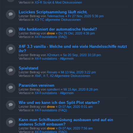
Verfasst in
X3-R Script & Mod Diskussionen
Lucickes Scriptsammlung läuft nicht.
Letzter Beitrag von
Telemachos
«
Fr 27 Nov, 2020 5:36 pm
Verfasst in
X3-TC allgemeine Diskussionen
Wie funktioniert der automatische Handel?
Letzter Beitrag von
drow
«
Do 29 Okt, 2020 4:36 pm
Verfasst in
X4 Foundations (FAQ)
X4F 3.3 vanilla - Welche und wie viele Handelsschiffe nutzt
ihr?
Letzter Beitrag von
X2return
«
So 20 Sep, 2020 10:18 pm
Verfasst in
X4 Foundations - Allgemein
Spielstand
Letzter Beitrag von
Renato
«
Mi 13 Mai, 2020 3:22 pm
Verfasst in
XbtF, X-T, X2 Allgemeine Diskussionen
Paraniden vereinen
Letzter Beitrag von
spindlerri
«
Mi 15 Apr, 2020 8:28 pm
Verfasst in
X4 Foundations - Allgemein
Wie und wo kann ich den Split Plot starten?
Letzter Beitrag von
drow
«
Di 07 Apr, 2020 8:01 am
Verfasst in
X4 Foundations (FAQ)
Kann man Schiffsausrüstung ausbauen und auf ein
anderes Schiff einbauen?
Letzter Beitrag von
drow
«
Di 07 Apr, 2020 7:56 am
Verfasst in
X4 Foundations (FAQ)