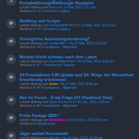
Komplettlösung/Walktrough Hauptplot
Letzter Beitrag von
Paxi
«
Fr 14 Mai, 2021 2:12 pm
Verfasst in
X3: Farnham's Legacy
Modding und Scripts
Letzter Beitrag von
Ghostrider[FVP]
«
Fr 14 Mai, 2021 10:12 am
Verfasst in
X3: Farnham's Legacy
Unmögliche Ausrüstungsforderung?
Letzter Beitrag von
Gorfiend87
«
Sa 27 Mär, 2021 9:30 pm
Verfasst in
X4 Foundations - Allgemein
Monitor bleibt schwarz nach dem Laden
Letzter Beitrag von
drummelbummel
«
Di 23 Mär, 2021 6:58 am
Verfasst in
X4 - Technischer Support
X4 Foundations 4.00 Update und X4: Wiege der Menschheit
Erweiterung erschienen!
Letzter Beitrag von
drow
«
Mi 17 Mär, 2021 9:55 am
Verfasst in
X4 Foundations - Allgemein
Neu Im Forum - Erste Frage (X4 Cheatmod Slan)
Letzter Beitrag von
Darth Zocker
«
Fr 08 Jan, 2021 1:59 pm
Verfasst in
X4 Foundations - Allgemein
Frohe Festage 2020 !
Letzter Beitrag von
Diemetius
«
Do 24 Dez, 2020 8:34 am
Verfasst in
Plauderecke
Jäger verliert Kommando
Letzter Beitrag von
djdodo
«
Sa 19 Dez, 2020 10:43 am