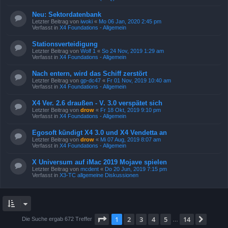
Neu: Sektordatenbank
Letzter Beitrag von
iwoki
«
Mo 06 Jan, 2020 2:45 pm
Verfasst in
X4 Foundations - Allgemein
Stationsverteidigung
Letzter Beitrag von
Wolf 1
«
So 24 Nov, 2019 1:29 am
Verfasst in
X4 Foundations - Allgemein
Nach entern, wird das Schiff zerstört
Letzter Beitrag von
gp-dc47
«
Fr 01 Nov, 2019 10:40 am
Verfasst in
X4 Foundations - Allgemein
X4 Ver. 2.6 draußen - V. 3.0 verspätet sich
Letzter Beitrag von
drow
«
Fr 18 Okt, 2019 9:10 pm
Verfasst in
X4 Foundations - Allgemein
Egosoft kündigt X4 3.0 und X4 Vendetta an
Letzter Beitrag von
drow
«
Mi 07 Aug, 2019 8:07 am
Verfasst in
X4 Foundations - Allgemein
X Universum auf iMac 2019 Mojave spielen
Letzter Beitrag von
mcdent
«
Do 20 Jun, 2019 7:15 pm
Verfasst in
X3-TC allgemeine Diskussionen
Seite
1
von
14
1
2
3
4
5
14
Nächs
Die Suche ergab 672 Treffer
…