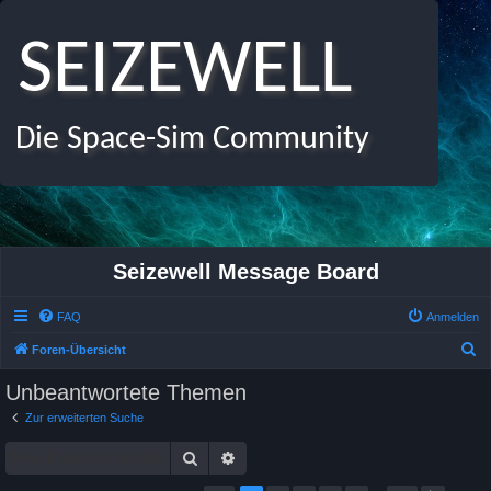
SEIZEWELL
Die Space-Sim Community
Seizewell Message Board
FAQ
Anmelden
S
Foren-Übersicht
u
Unbeantwortete Themen
c
Zur erweiterten Suche
h
Suche
Erweiterte Suche
e