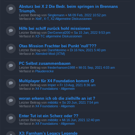
Absturz bei X 2 Die Bedr. beim springen in Brennans
Triumph.
Letzter Beitrag von
Singlemann
«
Mi 09 Feb, 2022 10:52 pm
Verfasst in
XbtF, X-T, X2 Allgemeine Diskussionen
Hilfe bei schiff zurück hohl missionen
Letzter Beitrag von
DerGeneral200
«
Sa 15 Jan, 2022 9:53 pm
Verfasst in
X3-TC allgemeine Diskussionen
Otas Mission Frachter bei Punkt 'null'???
Letzter Beitrag von
Darehitorimo
«
Di 16 Nov, 2021 5:40 pm
Verfasst in
Xtended-Mod (XTM)
PC Selbst zusammenbauen
Letzter Beitrag von
friederhansen1988
«
Mi 01 Sep, 2021 4:03 am
Verfasst in
Plauderecke
Multiplayer für X4 Foundation kommt :D
Letzter Beitrag von
Imper
«
Fr 13 Aug, 2021 8:36 am
Verfasst in
X4 Foundations - Allgemein
woran erkenn ich ob die zielhilfe an ist ?
Letzter Beitrag von
mibblitz
«
So 20 Jun, 2021 7:54 pm
Verfasst in
X4 Foundations - Allgemein
Enter Tut ist ein Scherz oder ??
Letzter Beitrag von
mibblitz
«
Mi 16 Jun, 2021 12:40 pm
Verfasst in
X4 Foundations - Allgemein
X3: Farnham's Legacy Legende