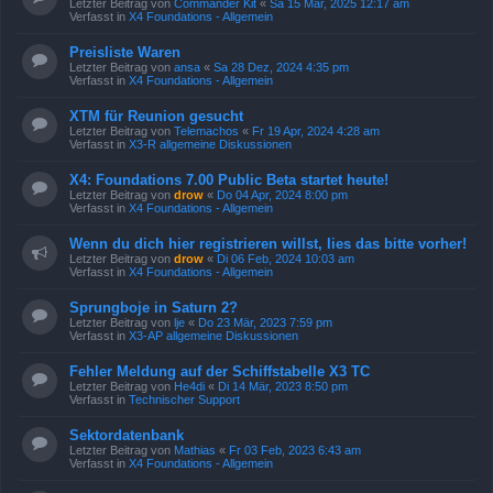
Letzter Beitrag von
Commander Kit
«
Sa 15 Mär, 2025 12:17 am
Verfasst in
X4 Foundations - Allgemein
Preisliste Waren
Letzter Beitrag von
ansa
«
Sa 28 Dez, 2024 4:35 pm
Verfasst in
X4 Foundations - Allgemein
XTM für Reunion gesucht
Letzter Beitrag von
Telemachos
«
Fr 19 Apr, 2024 4:28 am
Verfasst in
X3-R allgemeine Diskussionen
X4: Foundations 7.00 Public Beta startet heute!
Letzter Beitrag von
drow
«
Do 04 Apr, 2024 8:00 pm
Verfasst in
X4 Foundations - Allgemein
Wenn du dich hier registrieren willst, lies das bitte vorher!
Letzter Beitrag von
drow
«
Di 06 Feb, 2024 10:03 am
Verfasst in
X4 Foundations - Allgemein
Sprungboje in Saturn 2?
Letzter Beitrag von
lje
«
Do 23 Mär, 2023 7:59 pm
Verfasst in
X3-AP allgemeine Diskussionen
Fehler Meldung auf der Schiffstabelle X3 TC
Letzter Beitrag von
He4di
«
Di 14 Mär, 2023 8:50 pm
Verfasst in
Technischer Support
Sektordatenbank
Letzter Beitrag von
Mathias
«
Fr 03 Feb, 2023 6:43 am
Verfasst in
X4 Foundations - Allgemein