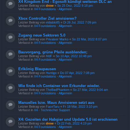
X4 Kingdom End - Egosoft kündigt weiteren DLC an
Letzter Beitrag von
drow
«
So 25 Dez, 2022 9:18 pm
Verfasst in
X4 Foundations - Allgemein
Xbox Controller Ziel anvisieren?
Letzter Beitrag von
eldiablo85
«
Di 26 Jul, 2022 7:09 pm
Verfasst in
X4 Foundations - Allgemein
Zugang neue Sektoren 5.0
Letzter Beitrag von
Privateer Marko
«
So 22 Mai, 2022 8:07 pm
Verfasst in
X4 Foundations - Allgemein
Bauvorgang, grüne Pfeile ausblenden;
Letzter Beitrag von
MdF
«
So 10 Apr, 2022 10:48 pm
Verfasst in
X4 Foundations - Allgemein
Erlkönig Blaupausen
Letzter Beitrag von
Huntigo
«
Do 07 Apr, 2022 7:08 pm
Verfasst in
X4 Foundations - Allgemein
Wie finde ich Container von Erkunder wieder.
Letzter Beitrag von
TheBadPhantom
«
So 27 Mär, 2022 9:04 am
Verfasst in
X4 Foundations - Allgemein
Manuelles bzw. Maus Anvisieren setzt aus
Letzter Beitrag von
FaceTaru
«
Fr 18 Mär, 2022 3:10 pm
Verfasst in
X4 - Technischer Support
X4: Gezeiten der Habgier und Update 5.0 ist erschienen
Letzter Beitrag von
drow
«
Di 22 Feb, 2022 4:19 pm
Verfasst in
X4 Foundations - Allgemein