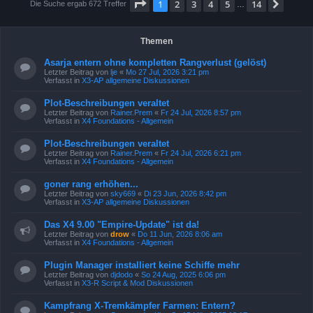
Seite
1
von
14
1
2
3
4
5
14
Nächs
Die Suche ergab 672 Treffer
…
Themen
Asarja entern ohne kompletten Rangverlust (gelöst)
Letzter Beitrag von
lje
«
Mo 27 Jul, 2026 3:21 pm
Verfasst in
X3-AP allgemeine Diskussionen
Plot-Beschreibungen veraltet
Letzter Beitrag von
Rainer.Prem
«
Fr 24 Jul, 2026 8:57 pm
Verfasst in
X4 Foundations - Allgemein
Plot-Beschreibungen veraltet
Letzter Beitrag von
Rainer.Prem
«
Fr 24 Jul, 2026 6:21 pm
Verfasst in
X4 Foundations - Allgemein
goner rang erhöhen...
Letzter Beitrag von
sky669
«
Di 23 Jun, 2026 8:42 pm
Verfasst in
X3-AP allgemeine Diskussionen
Das X4 9.00 "Empire-Update" ist da!
Letzter Beitrag von
drow
«
Do 11 Jun, 2026 8:06 am
Verfasst in
X4 Foundations - Allgemein
Plugin Manager installiert keine Schiffe mehr
Letzter Beitrag von
djdodo
«
So 24 Aug, 2025 6:06 pm
Verfasst in
X3-R Script & Mod Diskussionen
Kampfrang X-Tremkämpfer Farmen: Entern?