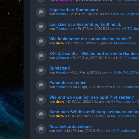
Jäger verliert Kommando
von
djdodo
»
Sa 19 Dez, 2020 10:43 am
» in
X3-R Script &
Lucickes Scriptsammlung läuft nicht.
von
Telemachos
»
Fr 27 Nov, 2020 5:36 pm
» in
X3-TC allg
Wie funktioniert der automatische Handel?
von
drow
»
Do 29 Okt, 2020 4:36 pm
» in
X4 Foundations 
X4F 3.3 vanilla - Welche und wie viele Handelss
von
X2return
»
So 20 Sep, 2020 10:18 pm
» in
X4 Foundatio
Spielstand
von
Renato
»
Mi 13 Mai, 2020 3:22 pm
» in
XbtF, X-T, X2 A
Paraniden vereinen
von
spindlerri
»
Mi 15 Apr, 2020 8:28 pm
» in
X4 Foundations
Wie und wo kann ich den Split Plot starten?
von
drow
»
Di 07 Apr, 2020 8:01 am
» in
X4 Foundations (
Kann man Schiffsausrüstung ausbauen und auf
von
drow
»
Di 07 Apr, 2020 7:56 am
» in
X4 Foundations (
Neu: Sektordatenbank
von
iwoki
»
Mo 06 Jan, 2020 2:45 pm
» in
X4 Foundations - 