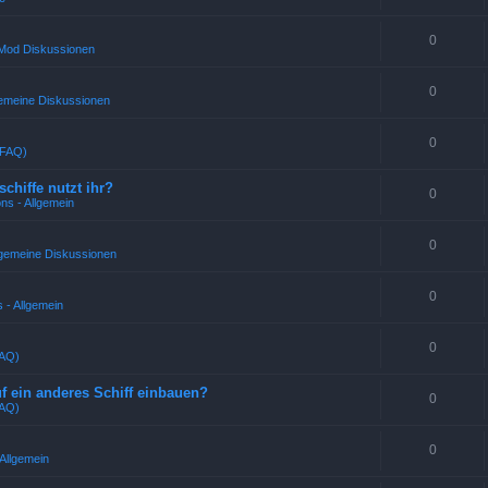
0
 Mod Diskussionen
0
emeine Diskussionen
0
(FAQ)
chiffe nutzt ihr?
0
ns - Allgemein
0
llgemeine Diskussionen
0
 - Allgemein
0
FAQ)
 ein anderes Schiff einbauen?
0
FAQ)
0
Allgemein