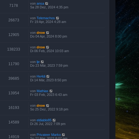
von
ansa
7178
Sa 28 Dez, 2024 4:35 pm
von
Telemachos
26673
Fr 19 Apr, 2024 4:28 am
von
drow
12905
Do 04 Apr, 2024 8:00 pm
von
drow
138233
Di 06 Feb, 2024 10:03 am
von
lje
11790
Do 23 Mär, 2023 7:59 pm
von
He4di
39685
Di 14 Mär, 2023 8:50 pm
von
Mathias
13954
Fr 03 Feb, 2023 6:43 am
von
drow
16193
So 25 Dez, 2022 9:18 pm
von
eldiablo85
14589
Di 26 Jul, 2022 7:09 pm
von
Privateer Marko
14919
So 22 Mai, 2022 8:07 pm