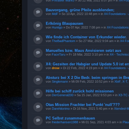
von
Privateer Marko
»
So 22 Mai, 2022 8:07 pm
» in
X4 Fou
Bauvorgang, grüne Pfeile ausblenden;
von
MdF
»
So 10 Apr, 2022 10:48 pm
» in
X4 Foundations - 
Erlkönig Blaupausen
von
Huntigo
»
Do 07 Apr, 2022 7:08 pm
» in
X4 Foundations 
Wie finde ich Container von Erkunder wieder.
von
TheBadPhantom
»
So 27 Mär, 2022 9:04 am
» in
X4 Fou
Manuelles bzw. Maus Anvisieren setzt aus
von
FaceTaru
»
Fr 18 Mär, 2022 3:10 pm
» in
X4 - Technis
X4: Gezeiten der Habgier und Update 5.0 ist e
von
drow
»
Di 22 Feb, 2022 4:19 pm
» in
X4 Foundations - 
Absturz bei X 2 Die Bedr. beim springen in B
von
Singlemann
»
Mi 09 Feb, 2022 10:52 pm
» in
XbtF, X-T,
Hilfe bei schiff zurück hohl missionen
von
DerGeneral200
»
Sa 15 Jan, 2022 9:53 pm
» in
X3-TC 
Otas Mission Frachter bei Punkt 'null'???
von
Darehitorimo
»
Di 16 Nov, 2021 5:40 pm
» in
Xtended-
PC Selbst zusammenbauen
von
friederhansen1988
»
Mi 01 Sep, 2021 4:03 am
» in
Pla