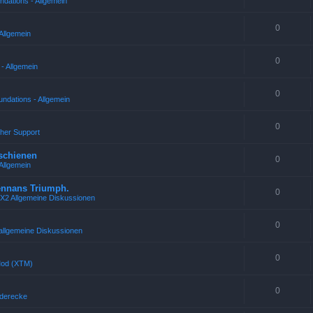
ndations - Allgemein
0
Allgemein
0
- Allgemein
0
ndations - Allgemein
0
cher Support
rschienen
0
Allgemein
rennans Triumph.
0
 X2 Allgemeine Diskussionen
0
allgemeine Diskussionen
0
Mod (XTM)
0
uderecke