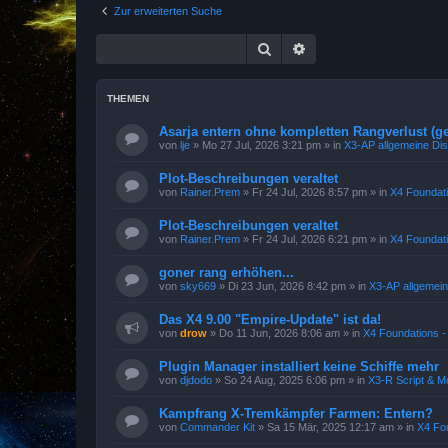
Zur erweiterten Suche
Suche
Erweiterte Suche
THEMEN
Asarja entern ohne kompletten Rangverlust (ge
von
lje
»
Mo 27 Jul, 2026 3:21 pm
» in
X3-AP allgemeine Di
Plot-Beschreibungen veraltet
von
Rainer.Prem
»
Fr 24 Jul, 2026 8:57 pm
» in
X4 Foundati
Plot-Beschreibungen veraltet
von
Rainer.Prem
»
Fr 24 Jul, 2026 6:21 pm
» in
X4 Foundati
goner rang erhöhen...
von
sky669
»
Di 23 Jun, 2026 8:42 pm
» in
X3-AP allgemei
Das X4 9.00 "Empire-Update" ist da!
von
drow
»
Do 11 Jun, 2026 8:06 am
» in
X4 Foundations -
Plugin Manager installiert keine Schiffe mehr
von
djdodo
»
So 24 Aug, 2025 6:06 pm
» in
X3-R Script & M
Kampfrang X-Tremkämpfer Farmen: Entern?
von
Commander Kit
»
Sa 15 Mär, 2025 12:17 am
» in
X4 Fou