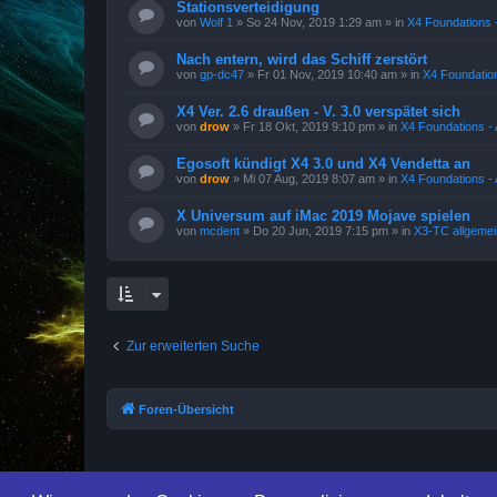
Stationsverteidigung
von
Wolf 1
»
So 24 Nov, 2019 1:29 am
» in
X4 Foundations -
Nach entern, wird das Schiff zerstört
von
gp-dc47
»
Fr 01 Nov, 2019 10:40 am
» in
X4 Foundation
X4 Ver. 2.6 draußen - V. 3.0 verspätet sich
von
drow
»
Fr 18 Okt, 2019 9:10 pm
» in
X4 Foundations - 
Egosoft kündigt X4 3.0 und X4 Vendetta an
von
drow
»
Mi 07 Aug, 2019 8:07 am
» in
X4 Foundations - 
X Universum auf iMac 2019 Mojave spielen
von
mcdent
»
Do 20 Jun, 2019 7:15 pm
» in
X3-TC allgemei
Zur erweiterten Suche
Foren-Übersicht