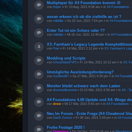
Multiplayer für X4 Foundation kommt :D
von
Imper
»
Fr 13 Aug, 2021 8:36 am
» in
X4 Foundations - 
woran erkenn ich ob die zielhilfe an ist ?
von
mibblitz
»
So 20 Jun, 2021 7:54 pm
» in
X4 Foundations 
Enter Tut ist ein Scherz oder ??
von
mibblitz
»
Mi 16 Jun, 2021 12:40 pm
» in
X4 Foundations
X3: Farnham's Legacy Legende Komplettlösun
von
Paxi
»
Fr 14 Mai, 2021 2:12 pm
» in
X3: Farnham's Leg
Modding und Scripts
von
Ghostrider[FVP]
»
Fr 14 Mai, 2021 10:12 am
» in
X3: F
Unmögliche Ausrüstungsforderung?
von
Gorfiend87
»
Sa 27 Mär, 2021 9:30 pm
» in
X4 Foundati
Monitor bleibt schwarz nach dem Laden
von
drummelbummel
»
Di 23 Mär, 2021 6:58 am
» in
X4 - T
X4 Foundations 4.00 Update und X4: Wiege de
von
drow
»
Mi 17 Mär, 2021 9:55 am
» in
X4 Foundations - 
Neu Im Forum - Erste Frage (X4 Cheatmod Sla
von
Darth Zocker
»
Fr 08 Jan, 2021 1:59 pm
» in
X4 Founda
Frohe Festage 2020 !
von
Diemetius
»
Do 24 Dez, 2020 8:34 am
» in
Plaudereck