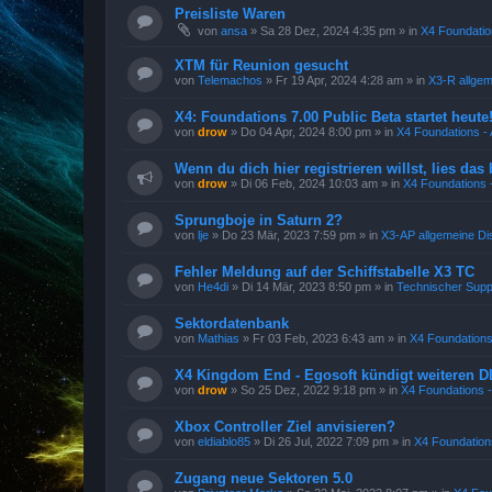
Preisliste Waren
von
ansa
»
Sa 28 Dez, 2024 4:35 pm
» in
X4 Foundatio
XTM für Reunion gesucht
von
Telemachos
»
Fr 19 Apr, 2024 4:28 am
» in
X3-R allge
X4: Foundations 7.00 Public Beta startet heute
von
drow
»
Do 04 Apr, 2024 8:00 pm
» in
X4 Foundations - 
Wenn du dich hier registrieren willst, lies das 
von
drow
»
Di 06 Feb, 2024 10:03 am
» in
X4 Foundations -
Sprungboje in Saturn 2?
von
lje
»
Do 23 Mär, 2023 7:59 pm
» in
X3-AP allgemeine Di
Fehler Meldung auf der Schiffstabelle X3 TC
von
He4di
»
Di 14 Mär, 2023 8:50 pm
» in
Technischer Supp
Sektordatenbank
von
Mathias
»
Fr 03 Feb, 2023 6:43 am
» in
X4 Foundations
X4 Kingdom End - Egosoft kündigt weiteren D
von
drow
»
So 25 Dez, 2022 9:18 pm
» in
X4 Foundations -
Xbox Controller Ziel anvisieren?
von
eldiablo85
»
Di 26 Jul, 2022 7:09 pm
» in
X4 Foundations
Zugang neue Sektoren 5.0