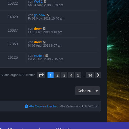
von
Wolf 1
15322
So 24 Nov, 2019 1:29 am
von
gp-dc47
14029
Fr 01 Nov, 2019 10:40 am
von
drow
16637
Fr 18 Okt, 2019 9:10 pm
von
drow
17359
Mi 07 Aug, 2019 8:07 am
von
mcdent
19125
Do 20 Jun, 2019 7:15 pm
Seite
1
von
14
1
2
3
4
5
14
Nächste
 Suche ergab 672 Treffer
…
Gehe zu
Alle Cookies löschen
Alle Zeiten sind
UTC+01:00