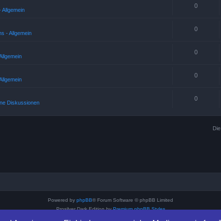
0
 Allgemein
0
s - Allgemein
0
Allgemein
0
Allgemein
0
ne Diskussionen
Die
Powered by
phpBB
® Forum Software © phpBB Limited
Prosilver Dark Edition by
Premium phpBB Styles
Deutsche Übersetzung durch
phpBB.de