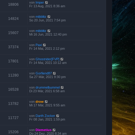
von
Imper
18806
Fr 13 Aug, 2021 8:36 am
von
mibblitz
14824
So 20 Jun, 2021 7:54 pm
von
mibblitz
15607
Mi 16 Jun, 2021 12:40 pm
von
Paxi
37374
Fr 14 Mai, 2021 2:12 pm
von
Ghostrider[FVP]
17801
Fr 14 Mai, 2021 10:12 am
von
Gorfiend87
11280
Sa 27 Mär, 2021 9:30 pm
von
drummelbummel
16528
Di 23 Mär, 2021 6:58 am
von
drow
13782
Mi 17 Mär, 2021 9:55 am
von
Darth Zocker
11727
Fr 08 Jan, 2021 1:59 pm
von
Diemetius
15206
Do 24 Dez, 2020 8:34 am