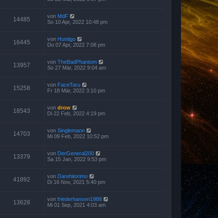
von
MdF
14485
So 10 Apr, 2022 10:48 pm
von
Huntigo
16445
Do 07 Apr, 2022 7:08 pm
von
TheBadPhantom
13957
So 27 Mär, 2022 9:04 am
von
FaceTaru
15258
Fr 18 Mär, 2022 3:10 pm
von
drow
18543
Di 22 Feb, 2022 4:19 pm
von
Singlemann
14703
Mi 09 Feb, 2022 10:52 pm
von
DerGeneral200
13379
Sa 15 Jan, 2022 9:53 pm
von
Darehitorimo
41892
Di 16 Nov, 2021 5:40 pm
von
friederhansen1988
13628
Mi 01 Sep, 2021 4:03 am