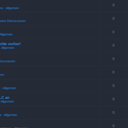
0
ns - Allgemein
0
meine Diskussionen
!
0
Allgemein
bitte vorher!
0
 Allgemein
0
skussionen
0
ort
0
 - Allgemein
LC an
0
 Allgemein
0
 - Allgemein
0