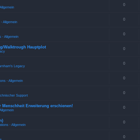
0
Allgemein
0
- Allgemein
0
 - Allgemein
g/Walktrough Hauptplot
0
acy
0
arnham's Legacy
0
ons - Allgemein
0
echnischer Support
r Menschheit Erweiterung erschienen!
0
Allgemein
n)
0
tions - Allgemein
0
e