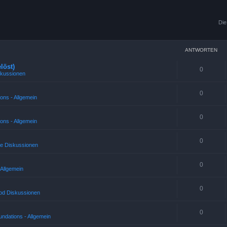
Die
ANTWORTEN
löst)
0
skussionen
0
ons - Allgemein
0
ons - Allgemein
0
ne Diskussionen
0
 Allgemein
0
od Diskussionen
0
ndations - Allgemein