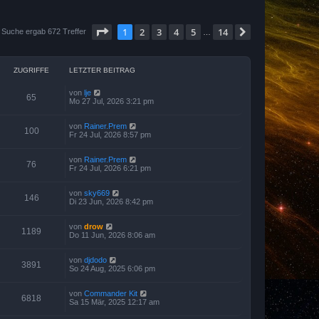
Seite
1
von
14
1
2
3
4
5
14
Nächste
 Suche ergab 672 Treffer
…
ZUGRIFFE
LETZTER BEITRAG
von
lje
65
Mo 27 Jul, 2026 3:21 pm
von
Rainer.Prem
100
Fr 24 Jul, 2026 8:57 pm
von
Rainer.Prem
76
Fr 24 Jul, 2026 6:21 pm
von
sky669
146
Di 23 Jun, 2026 8:42 pm
von
drow
1189
Do 11 Jun, 2026 8:06 am
von
djdodo
3891
So 24 Aug, 2025 6:06 pm
von
Commander Kit
6818
Sa 15 Mär, 2025 12:17 am