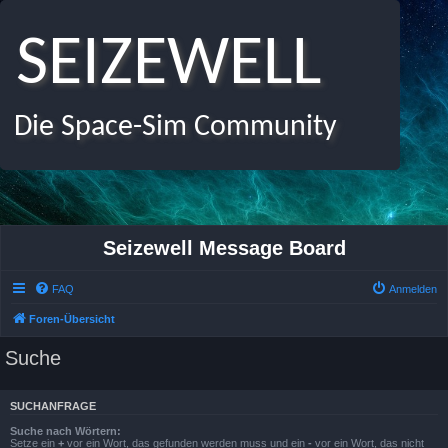
SEIZEWELL
Die Space-Sim Community
Seizewell Message Board
FAQ
Anmelden
Foren-Übersicht
Suche
SUCHANFRAGE
Suche nach Wörtern:
Setze ein
+
vor ein Wort, das gefunden werden muss und ein
-
vor ein Wort, das nicht