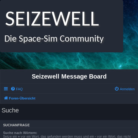
SEIZEWELL
Die Space-Sim Community
Seizewell Message Board
FAQ
Anmelden
Foren-Übersicht
Suche
SUCHANFRAGE
Suche nach Wörtern:
Setze ein
+
vor ein Wort, das gefunden werden muss und ein
-
vor ein Wort, das nicht