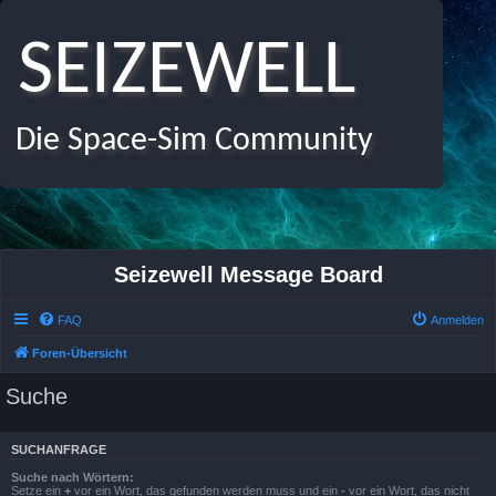
SEIZEWELL
Die Space-Sim Community
Seizewell Message Board
FAQ
Anmelden
Foren-Übersicht
Suche
SUCHANFRAGE
Suche nach Wörtern:
Setze ein
+
vor ein Wort, das gefunden werden muss und ein
-
vor ein Wort, das nicht