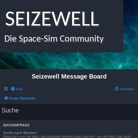
SEIZEWELL
Die Space-Sim Community
Seizewell Message Board
FAQ
Anmelden
Foren-Übersicht
Suche
SUCHANFRAGE
Suche nach Wörtern:
Setze ein
+
vor ein Wort, das gefunden werden muss und ein
-
vor ein Wort, das nicht