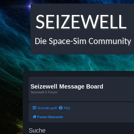
SEIZEWELL
Die Space-Sim Community
Seizewell Message Board
Seizewell X Forum
Schnellzugriff
FAQ
Foren-Übersicht
Suche