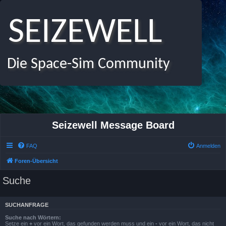
SEIZEWELL
Die Space-Sim Community
Seizewell Message Board
FAQ
Anmelden
Foren-Übersicht
Suche
SUCHANFRAGE
Suche nach Wörtern:
Setze ein
+
vor ein Wort, das gefunden werden muss und ein
-
vor ein Wort, das nicht