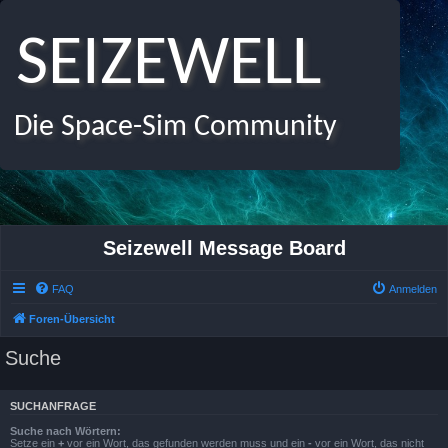
SEIZEWELL
Die Space-Sim Community
Seizewell Message Board
FAQ
Anmelden
Foren-Übersicht
Suche
SUCHANFRAGE
Suche nach Wörtern:
Setze ein
+
vor ein Wort, das gefunden werden muss und ein
-
vor ein Wort, das nicht