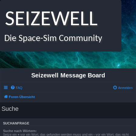
SEIZEWELL
Die Space-Sim Community
Seizewell Message Board
FAQ
Anmelden
Foren-Übersicht
Suche
SUCHANFRAGE
Suche nach Wörtern:
Setze ein
+
vor ein Wort, das gefunden werden muss und ein
-
vor ein Wort, das nicht